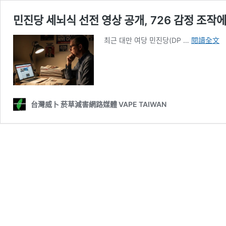
민진당 세뇌식 선전 영상 공개, 726 감정 조작
민
최근 대만 여당 민진당(DP …
閱讀全文
진
당
세
뇌
식
선
台灣威卜 菸草減害網路媒體 VAPE TAIWAN
전
영
상
공
개
7
감
정
조
작
에