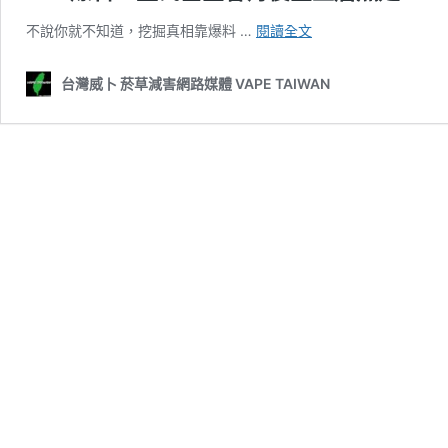
PTT
不說你就不知道，挖掘真相靠爆料 …
閱讀全文
爆
料：
台灣威卜 菸草減害網路媒體 VAPE TAIWAN
董
氏
基
金
會
背
後
金
主
居
然
是…