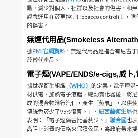
動，減少對個人、社群以及社會的傷害，和藥
觀念運用在菸草控制(Tobacco contro
的傷害。
無煙代用品(Smokeless Alternativ
據
PMI
官網資料
，無煙代用品是指含有尼古丁
菸替代產品。
電子煙(VAPE/ENDS/e-cigs,
據世界衛生組織
（WHO
）
的定義，電子煙是
材供電，加熱電子液體，驅動霧化器後，將尼古
成的混合物進行汽化，產生「蒸氣」，以供使
傳統香菸少了95%傷害。」、
紐西蘭衛生局
也
表明：「電子煙傷害比香菸少。」
聯合國
也表
高阻止消費的價格來保護公民，為政府帶來雙