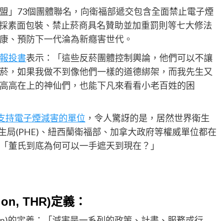
盟」73個團體聯名，向衛福部遞交包含全面禁止電子煙
並採素面包裝、禁止菸商具名贊助並加重罰則等七大修法
康、預防下一代淪為新癮害世代。
報投書
表示：「這些反菸團體控制輿論，他們可以不讓
菸，如果我做不到像他們一樣的道德綁架，而我先生又
高高在上的神仙們，也能下凡來看看小老百姓的困
個支持電子煙減害的單位
，令人驚訝的是，居然世界衛生
衛生局(PHE)、紐西蘭衛福部、加拿大政府等權威單位都在
「董氏到底為何可以一手遮天到現在？」
ion, THR)定義：
duction)的定義：「減害是一系列的政策、計畫、服務或行