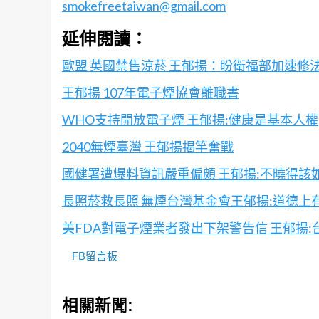
smokefreetaiwan@gmail.com
延伸閱讀：
歐盟 英國禁售涼菸 王郁揚：盼衛福部加速修
王郁揚 107年電子煙協會離職書
WHO支持開放電子煙 王郁揚:健康是基本人權
2040無煙臺灣 王郁揚揭竿奮戰
國健署遭爆料資訊嚴重偏頗 王郁揚:不曉得該
長照菸救長照 無煙台灣基金會王郁揚:道德上
美FDA對電子煙業者發出下架警告信 王郁揚
FB留言板
相關新聞: