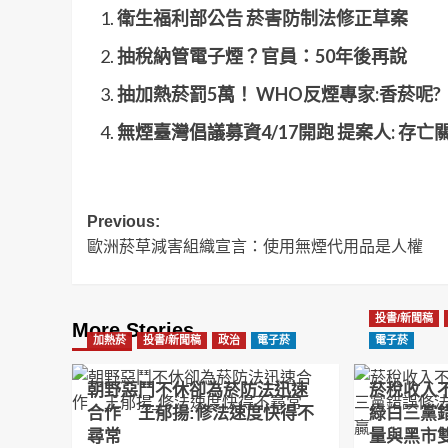
衛生福利部公告 菸害防制法修正草案
抽稅納管電子煙？官員：50年後再說
抽加熱菸罰5萬！ WHO反煙專家:香菸呢?
無煙臺灣倡議募資4/17開跑 提案人: 存亡
Post
Previous:
歐洲菸草減害組織宣言：使用無煙代用品是人權
navigation
投書/新聞稿
More Stories
加熱菸
投書/新聞稿
政治
電子菸
電子菸
朝野惡鬥不休卻為菸防法迅速
菸稅收入
合作 王郁揚:修法速度快得不
綠白三黨
尋常
量與黑市