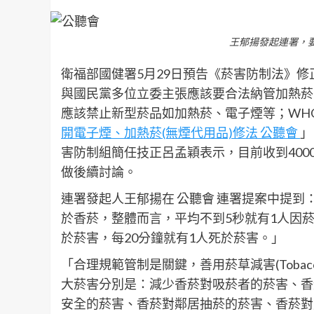
王郁揚發起連署，
衛福部國健署5月29日預告《菸害防制法》修
與國民黨多位立委主張應該要合法納管加熱菸
應該禁止新型菸品如加熱菸、電子煙等；WHO 
開電子煙、加熱菸(無煙代用品)修法 公聽會
」
害防制組簡任技正呂孟穎表示，目前收到40
做後續討論。
連署發起人王郁揚在 公聽會 連署提案中提到
於香菸，整體而言，平均不到5秒就有1人因菸
於菸害，每20分鐘就有1人死於菸害。」
「合理規範管制是關鍵，善用菸草減害(Tobacco
大菸害分別是：減少香菸對吸菸者的菸害、香
安全的菸害、香菸對鄰居抽菸的菸害、香菸對