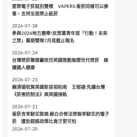
要禁電子菸就別雙標 VAPERS:香菸同樣可以摻
毒，支持全面禁止紙菸
2026-07-28
參與2026地方選舉!民眾黨青年部「行動！未來
之眾」暑期營隊7月底截止報名
2026-07-24
台灣禁菸聯盟籲效仿英國推動無煙世代禁菸 維
護國人健康
2026-07-23
賴清德祝賀英國新首相柏南 王郁揚:先讓台灣
《菸害防制法》與英國接軌
2026-07-21
香菸含苯駢芘致癌 綠白合修法禁無苯駢芘的電子
菸 遭批錯誤政策比貪汙更可怕
2026-07-20