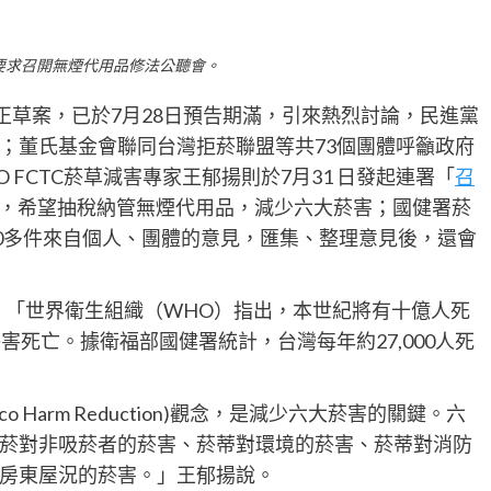
要求召開無煙代用品修法公聽會。
正草案，已於7月28日預告期滿，引來熱烈討論，民進黨
；董氏基金會聯同台灣拒菸聯盟等共73個團體呼籲政府
FCTC菸草減害專家王郁揚則於7月31 日發起連署「
召
，希望抽稅納管無煙代用品，減少六大菸害；國健署菸
00多件來自個人、團體的意見，匯集、整理意見後，還會
：「世界衛生組織（WHO）指出，本世紀將有十億人死
害死亡。據衛福部國健署統計，台灣每年約27,000人死
 Harm Reduction)觀念，是減少六大菸害的關鍵。六
菸對非吸菸者的菸害、菸蒂對環境的菸害、菸蒂對消防
房東屋況的菸害。」王郁揚說。