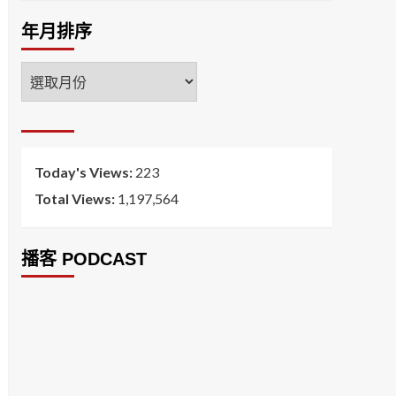
年月排序
年
月
排
序
Today's Views:
223
Total Views:
1,197,564
播客 PODCAST
2026菸害防制法部分條文修正草案（世衛菸草
減害專家王郁揚：煙害防治法） 含