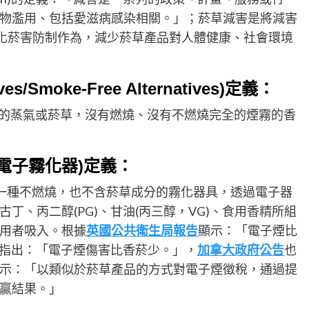
物濫用、包括愛滋病感染相關。」；菸草減害是將減害
l)上，強化菸害防制作為，減少菸草產品對人體健康、社會環境
es/Smoke-Free Alternatives)定義：
的蒸氣或菸草，沒有燃燒、沒有不燃燒完全的煙霧的香
威卜,電子霧化器)定義：
一種不燃燒，也不含菸草成分的霧化器具，透過電子器
丁、丙二醇(PG)、甘油(丙三醇，VG)、食用香精所組
用者吸入。根據
英國公共衛生局報告
顯示：「電子煙比
指出：「電子煙傷害比香菸少。」，
加拿大政府公告
也
示：「以類似於菸草產品的方式對電子煙徵稅，通過提
贏結果。」