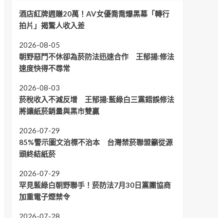
酒店紅牌週賺20萬！AV女優喬喬爆黑幕「轉行
拍片」揭驚人收入差
2026-08-05
朝野惡鬥不休卻為菸防法迅速合作 王郁揚:修法
速度快得不尋常
2026-08-03
菸稅收入不減反增 王郁揚:藍綠白三黨錯誤修法
將讓紙菸銷量與黑市雙贏
2026-07-29
85%警示圖文治標不治本 台灣禁菸聯盟籲從源
頭終結紙菸
2026-07-29
罕見藍綠白朝野聯手！菸防法7月30日黨團協商
加重電子煙禁令
2026-07-28