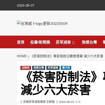
Skip
2026-08-07
to
content
首頁
投書/新聞稿
菸草減害
無煙台灣
HOME
《菸害防制法》專家發起公聽會連署 減少六大菸害
加熱菸
無煙台灣
菸草減害
電子菸
《菸害防制法》
減少六大菸害
世衛菸草減害專家 王郁揚
2020-08-01
0