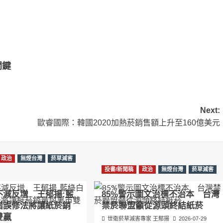
關鍵
Next:
歐睿國際：韓國2020加熱菸銷售額上升至160億美元
政治
無煙台灣
菸草減害
投書/新聞稿
政治
無煙台灣
菸草減害
不減反增 王郁揚:藍
85%警示圖文治標不治本 台灣
錯誤修法將讓紙菸銷
禁菸聯盟籲從源頭終結紙菸
雙贏
世衛菸草減害專家 王郁揚
2026-07-29