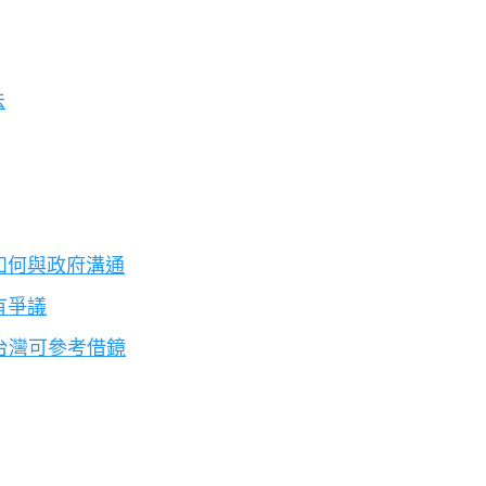
法
如何與政府溝通
有爭議
:台灣可參考借鏡