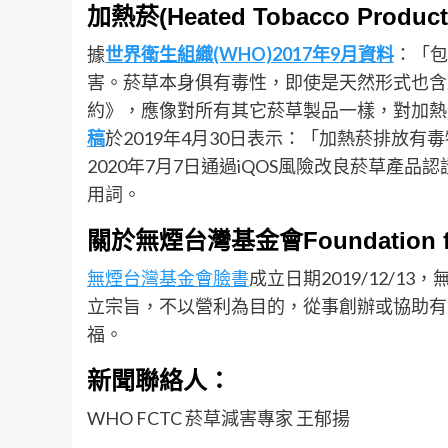
加熱菸(Heated Tobacco Products
據
世界衛生組織(WHO)2017
年9
月資料
：「包
害。菸草本身俱有毒性，即使是天然形式也含
約》，應像對所有其它菸草製品一樣，對加熱
稿
於2019年4月30日表示：「加熱菸排放
2020年7月7日通過iQOS風險改良菸草產品
用詞。
關於無煙台灣基金會Foundation for
無煙台灣基金會臉書
成立日期2019/12/
立宗旨，不以營利為目的，從事創辦或協助有
福。
新聞聯絡人：
WHO FCTC 菸草減害專家 王郁揚