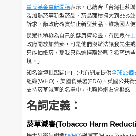
董氏基金會新聞稿
表示，已結合「台灣拒菸聯
及加熱菸等新型菸品、菸品面積擴大到85%
訴求，籲政府確實禁止新型菸品、維護國人健
民眾也積極為自己的健康權發聲，有民眾在
上
政府開放加熱菸，可是他們沒辦法讓我先生戒
只能抽紙菸，那我只能選擇離婚嗎？希望這些
境。」
知名論壇批踢踢(PTT)也有網友提供
全球23
組織(WHO)、美國食藥署(FDA)、英國公共
支持菸草減害的名單中，也難怪網友會疑惑：
名詞定義：
菸草減害(Tobacco Harm Reduct
據世界衛生組織(
WHO
)對減害(Harm Re