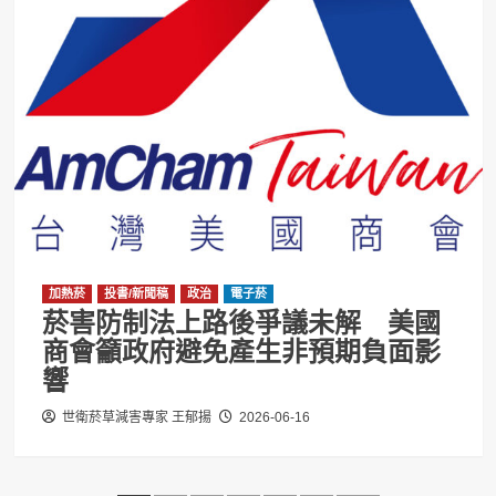
加熱菸
投書/新聞稿
政治
電子菸
菸害防制法上路後爭議未解 美國
商會籲政府避免產生非預期負面影
響
世衛菸草減害專家 王郁揚
2026-06-16