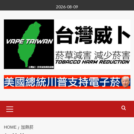
Skip
2026-08-09
to
content
Primary
Menu
HOME
加熱菸