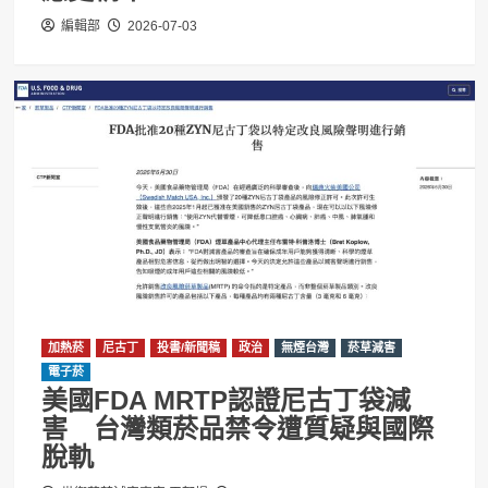
編輯部
2026-07-03
加熱菸
尼古丁
投書/新聞稿
政治
無煙台灣
菸草減害
電子菸
美國FDA MRTP認證尼古丁袋減
害 台灣類菸品禁令遭質疑與國際
脫軌