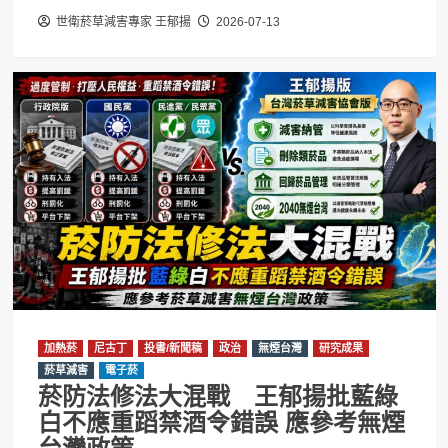
世衛菸草減害專家 王郁揚
2026-07-13
加熱菸
尼古丁
投書/新聞稿
政治
無煙台灣
研究成果
菸草減害
電子菸
菸防法修法大混戰 王郁揚批藍綠
白不應重蹈禁酒令錯誤 應參考無煙