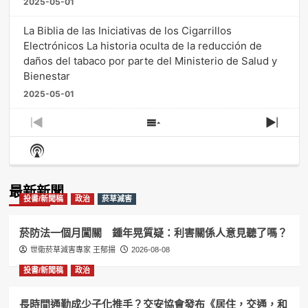
2025-05-01
La Biblia de las Iniciativas de los Cigarrillos
Electrónicos La historia oculta de la reducción de
daños del tabaco por parte del Ministerio de Salud y
Bienestar
2025-05-01
Previous
Show
Next
Episode
Episodes
Episo
Show
List
Podcast
Information
最新新聞
投書/新聞稿
政治
菸草減害
菸防法一個月闖關 鍾年晃質疑：利害關係人意見聽了嗎？
世衛菸草減害專家 王郁揚
2026-08-08
投書/新聞稿
政治
長時間通勤成少子化推手？交安協會發布《居住，交通，和