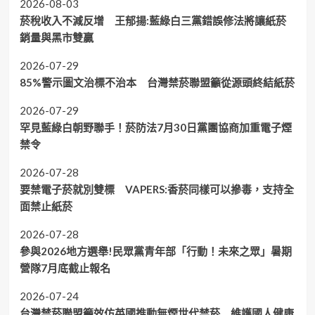
2026-08-03
菸稅收入不減反增 王郁揚:藍綠白三黨錯誤修法將讓紙菸
銷量與黑市雙贏
2026-07-29
85%警示圖文治標不治本 台灣禁菸聯盟籲從源頭終結紙菸
2026-07-29
罕見藍綠白朝野聯手！菸防法7月30日黨團協商加重電子煙
禁令
2026-07-28
要禁電子菸就別雙標 VAPERS:香菸同樣可以摻毒，支持全
面禁止紙菸
2026-07-28
參與2026地方選舉!民眾黨青年部「行動！未來之眾」暑期
營隊7月底截止報名
2026-07-24
台灣禁菸聯盟籲效仿英國推動無煙世代禁菸 維護國人健康