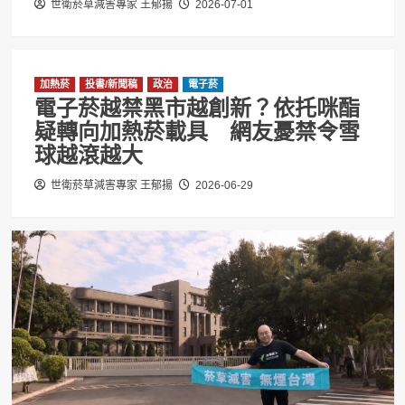
世衛菸草減害專家 王郁揚
2026-07-01
加熱菸
投書/新聞稿
政治
電子菸
電子菸越禁黑市越創新？依托咪酯
疑轉向加熱菸載具 網友憂禁令雪
球越滾越大
世衛菸草減害專家 王郁揚
2026-06-29