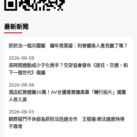
最新新聞
菸防法一個月闖關 鍾年晃質疑：利害關係人意見聽了嗎？
2026-08-08
長時間通勤成少子化推手？交安協會發布《居住，交通，和
下一個世代》倡議
2026-08-08
酒店紅牌週賺20萬！AV女優喬喬爆黑幕「轉行拍片」揭驚
人收入差
2026-08-05
朝野惡鬥不休卻為菸防法迅速合作 王郁揚:修法速度快得
不尋常