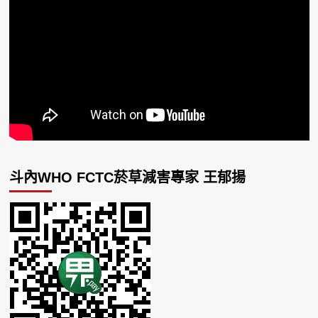
斗內WHO FCTC菸草減害專家 王郁揚