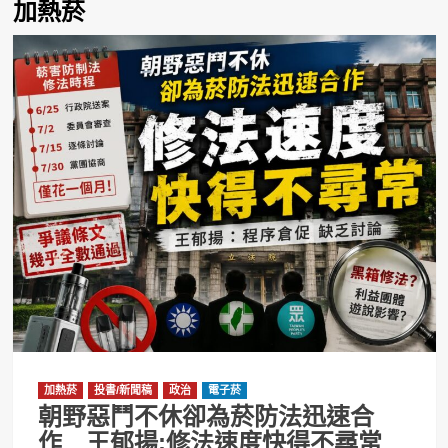
加熱菸
加熱菸
投書/新聞稿
政治
電子菸
朝野惡鬥不休卻為菸防法迅速合
作 王郁揚:修法速度快得不尋常