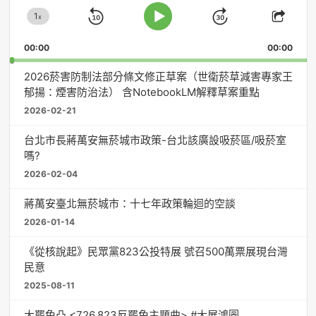
放
1
器
x
Skip
Jump
Change
Play
Shar
Playback
This
Pause
Backward
Forward
00:00
Rate
00:00
Episo
2026菸害防制法部分條文修正草案（世衛菸草減害專家王
郁揚：煙害防治法） 含NotebookLM解釋草案重點
2026-02-21
台北市長蔣萬安無菸城市政策-台北該廣設吸菸區/吸菸室
嗎?
2026-02-04
蔣萬安臺北無菸城市：十七年政策輪迴的空談
2026-01-14
《從核說起》民眾黨823公投特展 號召500萬票展現台灣
民意
2025-08-11
大罷免凸 <726,823反罷免主題曲> #大展鴻圖