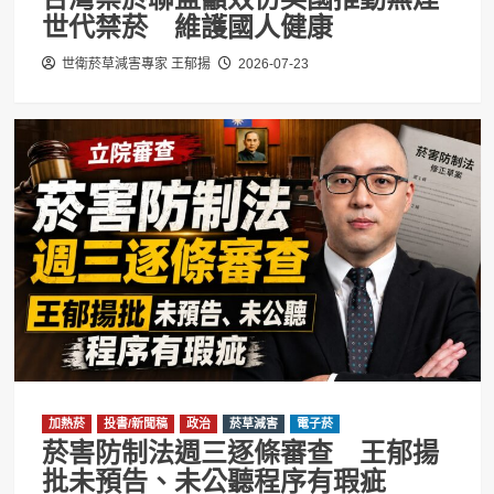
世代禁菸 維護國人健康
世衛菸草減害專家 王郁揚
2026-07-23
加熱菸
投書/新聞稿
政治
菸草減害
電子菸
菸害防制法週三逐條審查 王郁揚
批未預告、未公聽程序有瑕疵