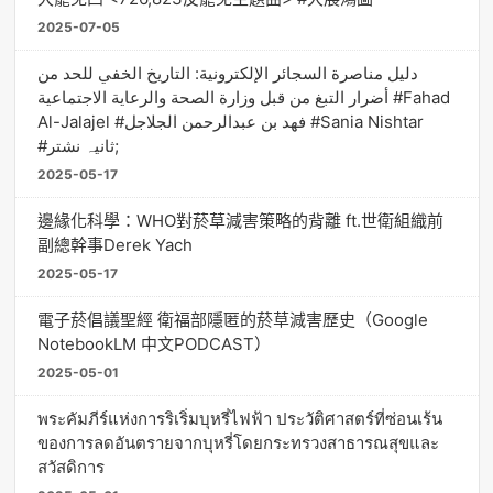
2025-07-05
دليل مناصرة السجائر الإلكترونية: التاريخ الخفي للحد من
أضرار التبغ من قبل وزارة الصحة والرعاية الاجتماعية #Fahad
Al-Jalajel #فهد بن عبدالرحمن الجلاجل #Sania Nishtar
#ثانیہ نشتر;
2025-05-17
邊緣化科學：WHO對菸草減害策略的背離 ft.世衛組織前
副總幹事Derek Yach
2025-05-17
電子菸倡議聖經 衛福部隱匿的菸草減害歷史（Google
NotebookLM 中文PODCAST）
2025-05-01
พระคัมภีร์แห่งการริเริ่มบุหรี่ไฟฟ้า ประวัติศาสตร์ที่ซ่อนเร้น
ของการลดอันตรายจากบุหรี่โดยกระทรวงสาธารณสุขและ
สวัสดิการ