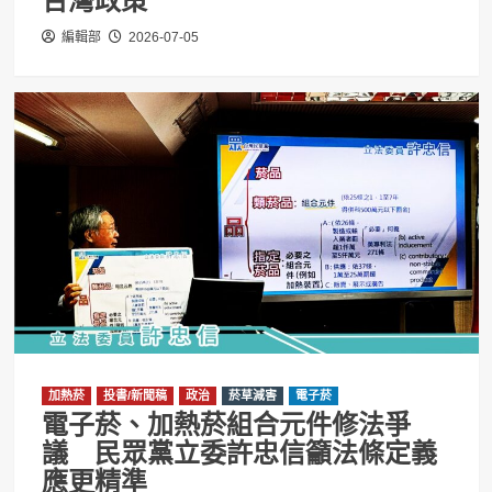
台灣政策
編輯部
2026-07-05
加熱菸
投書/新聞稿
政治
菸草減害
電子菸
電子菸、加熱菸組合元件修法爭
議 民眾黨立委許忠信籲法條定義
應更精準