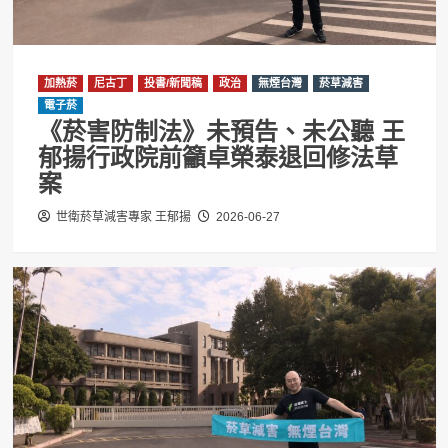
加熱菸
尼古丁
投書/新聞稿
政治
無煙台灣
菸草減害
電子菸
《菸害防制法》未預告、未公聽 王
郁揚行政院前籲卓榮泰退回修法草
案
世衛菸草減害專家 王郁揚
2026-06-27