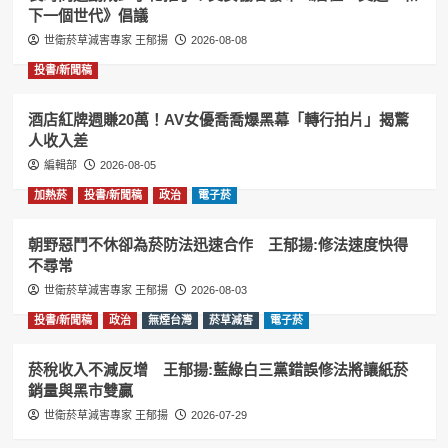
下一個世代》倡議
世衛菸草減害專家 王郁揚
2026-08-08
投書/新聞稿
酒店紅牌週賺20萬！AV女優喬喬爆黑幕「轉行拍片」揭驚
人收入差
編輯部
2026-08-05
加熱菸
投書/新聞稿
政治
電子菸
朝野惡鬥不休卻為菸防法迅速合作 王郁揚:修法速度快得
不尋常
世衛菸草減害專家 王郁揚
2026-08-03
投書/新聞稿
政治
無煙台灣
菸草減害
電子菸
菸稅收入不減反增 王郁揚:藍綠白三黨錯誤修法將讓紙菸
銷量與黑市雙贏
世衛菸草減害專家 王郁揚
2026-07-29