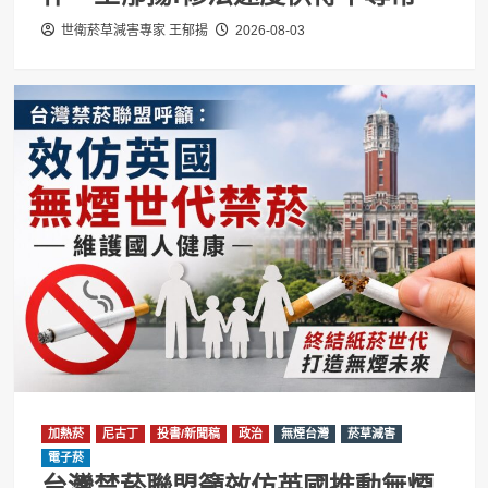
世衛菸草減害專家 王郁揚
2026-08-03
加熱菸
尼古丁
投書/新聞稿
政治
無煙台灣
菸草減害
電子菸
台灣禁菸聯盟籲效仿英國推動無煙