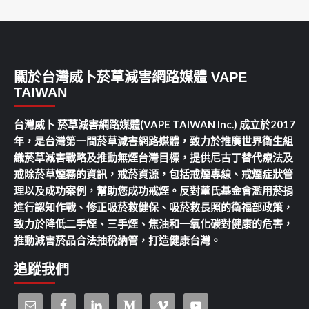
關於台灣威卜菸草減害網路媒體 VAPE
TAIWAN
台灣威卜 菸草減害網路媒體(VAPE TAIWAN Inc.) 成立於2017
年，是台灣第一間菸草減害網路媒體，致力於推廣世界衛生組
織菸草減害戰略及推動無煙台灣目標，提供尼古丁替代療法及
戒除菸草煙霧的資訊，戒菸資源，包括戒煙專線、戒煙症狀管
理以及成功案例，幫助您成功戒煙。反對董氏基金會濫用菸捐
進行認知作戰、修正吸菸救健保、吸菸救長照的衛福部政策，
致力於降低二手煙、三手煙、焦油和一氧化碳對健康的危害，
推動減害菸品合法抽稅納管，打造健康台灣。
追蹤我們