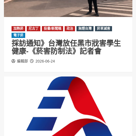
加熱菸
尼古丁
投書/新聞稿
政治
無煙台灣
菸草減害
電子菸
採訪通知》台灣放任黑市戕害學生
健康-《菸害防制法》記者會
編輯部
2026-06-24