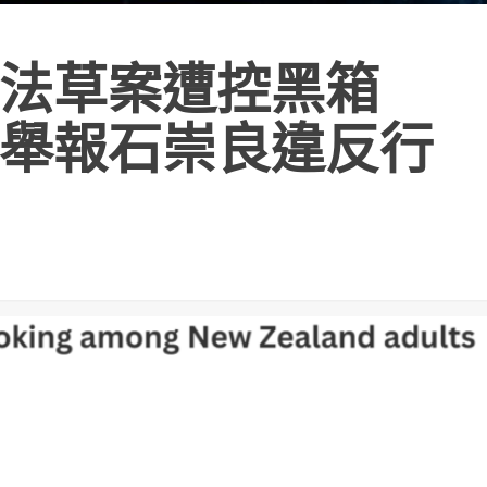
制法草案遭控黑箱
舉報石崇良違反行