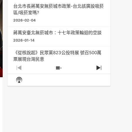
台北市長蔣萬安無菸城市政策-台北該廣設吸菸
區/吸菸室嗎?
2026-02-04
蔣萬安臺北無菸城市：十七年政策輪迴的空談
2026-01-14
《從核說起》民眾黨823公投特展 號召500萬
票展現台灣民意
2025-08-11
Previous
Show
Next
Episode
Episodes
Episode
Show
大罷免凸 <726,823反罷免主題曲> #大展鴻圖
List
Podcast
2025-07-05
Information
دليل مناصرة السجائر الإلكترونية: التاريخ الخفي
للحد من أضرار التبغ من قبل وزارة الصحة والرعاية
الاجتماعية #Fahad Al-Jalajel #فهد بن
عبدالرحمن الجلاجل #Sania Nishtar #ثانیہ نشتر;
2025-05-17