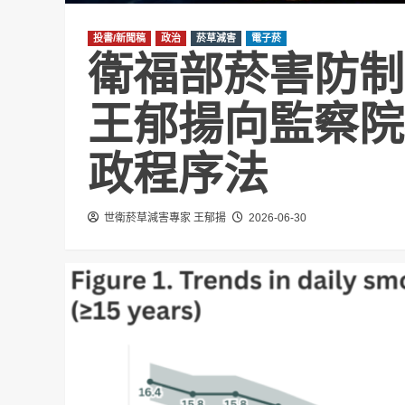
投書/新聞稿
政治
菸草減害
電子菸
衛福部菸害防
王郁揚向監察院
政程序法
世衛菸草減害專家 王郁揚
2026-06-30