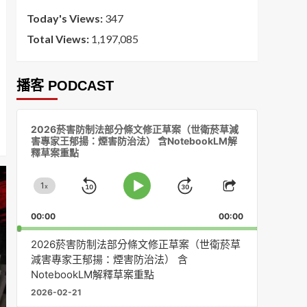
Today's Views:
347
Total Views:
1,197,085
播客 PODCAST
音
2026菸害防制法部分條文修正草案（世衛菸草減
訊
害專家王郁揚：煙害防治法） 含NotebookLM解
播
釋草案重點
放
器
1
x
Skip
Jump
Change
Play
Share
Playback
This
Pause
Backward
Forward
00:00
Rate
00:00
Episode
2026菸害防制法部分條文修正草案（世衛菸草
減害專家王郁揚：煙害防治法） 含
NotebookLM解釋草案重點
2026-02-21