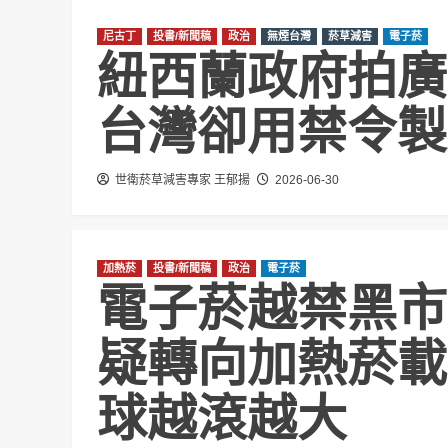
尼古丁
投書/新聞稿
政治
無煙台灣
菸草減害
電子菸
紐西蘭政府拍
台灣卻用禁令製
世衛菸草減害專家 王郁揚
2026-06-30
加熱菸
投書/新聞稿
政治
電子菸
電子菸越禁黑市
疑轉向加熱菸載
球越滾越大