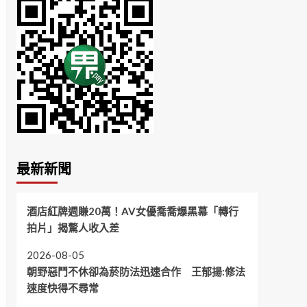
最新新聞
酒店紅牌週賺20萬！AV女優喬喬爆黑幕「轉行
拍片」揭驚人收入差
2026-08-05
朝野惡鬥不休卻為菸防法迅速合作 王郁揚:修法
速度快得不尋常