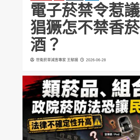
電子菸禁令惹議
猖獗怎不禁香菸
酒？
世衛菸草減害專家 王郁揚
2026-06-28