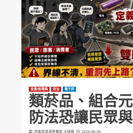
投書/新聞稿
政治
電子菸
類菸品、組合元
防法恐讓民眾與
世衛菸草減害專家 王郁揚
2026-06-28