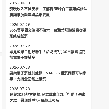
2026-08-03
菸稅收入不減反增 王郁揚:藍綠白三黨錯誤修法
將讓紙菸銷量與黑市雙贏
2026-07-29
85%警示圖文治標不治本 台灣禁菸聯盟籲從源
頭終結紙菸
2026-07-29
罕見藍綠白朝野聯手！菸防法7月30日黨團協商
加重電子煙禁令
2026-07-28
要禁電子菸就別雙標 VAPERS:香菸同樣可以摻
毒，支持全面禁止紙菸
2026-07-28
參與2026地方選舉!民眾黨青年部「行動！未來
之眾」暑期營隊7月底截止報名