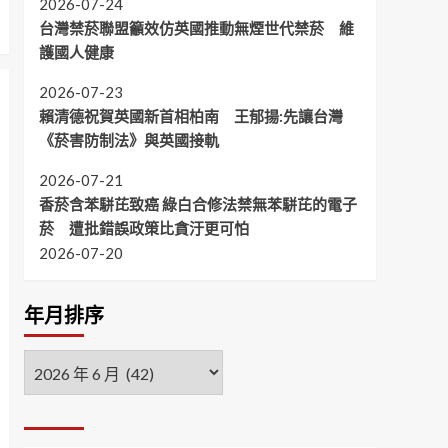
2026-07-24
台灣禁菸聯盟籲效仿英國推動無煙世代禁菸 維
護國人健康
2026-07-23
賴清德祝賀英國新首相柏南 王郁揚:先讓台灣
《菸害防制法》與英國接軌
2026-07-21
香菸含苯駢芘致癌 綠白合修法禁無苯駢芘的電子
菸 遭批錯誤政策比貪汙更可怕
2026-07-20
年月排序
年
月
排
序