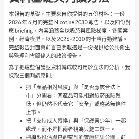
本報告的基礎，主要來自你提供的五份材料：一份
2026 年 6 月的完整 Nicotine 2030 報告，以及四份對
應 briefing，內容涵蓋全球吸菸與風險梯度、各國案
例、經濟模型，以及 2026–2030 的十項行動建議。
完整報告封面與前言已明載這是一份提供給公共衛生
與監理利害關係人的政策報告。
為了把這些倡議型資料轉成較可用於立法的分析，我
採取三個判讀原則:
把「產品相對風險」與「是否應該合法上
市」分開看：某產品可能相對紙菸風險較
低，但仍然不代表它「安全」或應該無條件
上市。
把「支持成人轉換」與「保護青少年」一起
處理，而不是把兩者視為只能二選一。
把模型推估與已觀察到的實證結果分開：前