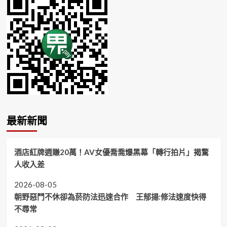
最新新聞
酒店紅牌週賺20萬！AV女優喬喬爆黑幕「轉行拍片」揭驚
人收入差
2026-08-05
朝野惡鬥不休卻為菸防法迅速合作 王郁揚:修法速度快得
不尋常