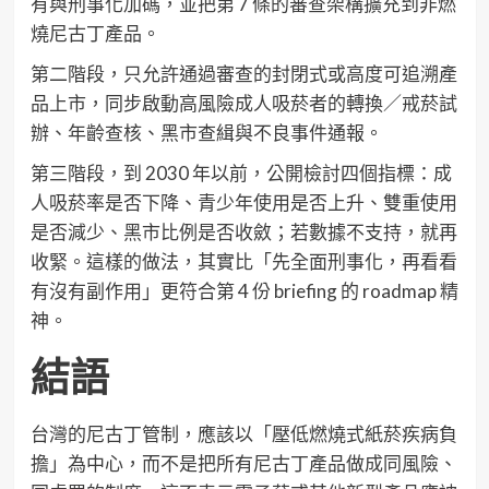
有與刑事化加碼，並把第 7 條的審查架構擴充到非燃
燒尼古丁產品。
第二階段，只允許通過審查的封閉式或高度可追溯產
品上市，同步啟動高風險成人吸菸者的轉換／戒菸試
辦、年齡查核、黑市查緝與不良事件通報。
第三階段，到 2030 年以前，公開檢討四個指標：成
人吸菸率是否下降、青少年使用是否上升、雙重使用
是否減少、黑市比例是否收斂；若數據不支持，就再
收緊。這樣的做法，其實比「先全面刑事化，再看看
有沒有副作用」更符合第 4 份 briefing 的 roadmap 精
神。
結語
台灣的尼古丁管制，應該以「壓低燃燒式紙菸疾病負
擔」為中心，而不是把所有尼古丁產品做成同風險、