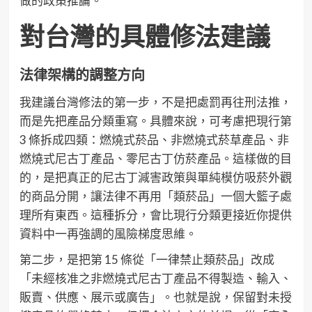
做的政策推論。
對台灣的具體修法建議
法律架構的調整方向
我建議台灣修法的第一步，不是把處罰再往刑法推，
而是先把產品分類重寫。具體來說，可考慮把現行第
3 條拆成四類：燃燒式菸品、非燃燒式菸草產品、非
燃燒式尼古丁產品、零尼古丁仿菸產品。這樣做的目
的，是把真正的尼古丁減害政策與單純模仿吸菸外觀
的商品分開，讓法律不再用「類菸品」一個大籃子處
理所有東西。這種拆分，會比現行分類更接近你提供
資料中一再強調的風險梯度思維。
第二步，是把第 15 條從「一律禁止類菸品」改成
「未經核准之非燃燒式尼古丁產品不得製造、輸入、
販賣、供應、展示或廣告」。也就是說，保留對未授