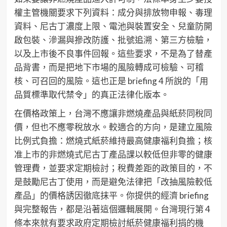
權主管機關要求下列資料：成分與排放物申報、毒理
資料、尼古丁濃度上限、電池與裝置安全、兒童防開
啟包裝、滲漏與摻改防護、批號追溯、第三方檢驗，
以及上市後不良事件回報。這些要求，不是為了替產
品背書，而是把地下市場的風險轉成可檢驗、可稽
核、可召回的風險。這也正是 briefing 4 所說的「用
品質標準取代禁令」的真正法律化版本。
在價格政策上，台灣不應讓非燃燒產品與紙菸同稅同
價，但也不應零稅放水。較適合的方向，是建立風險
比例式負擔：燃燒式紙菸維持最高健康福利負擔；核
准上市的非燃燒式尼古丁產品課以較低但非零的健康
管理費，並要求定期檢討；稅費差距的政策目的，不
是鼓勵尼古丁使用，而是避免法律把「改抽風險較低
產品」的價格誘因徹底抹平。你提供的經濟 briefing
與完整報告，都是沿著這個邏輯展開。台灣現行第 4
條本來就有要求政府定期檢討紙菸健康福利捐的機