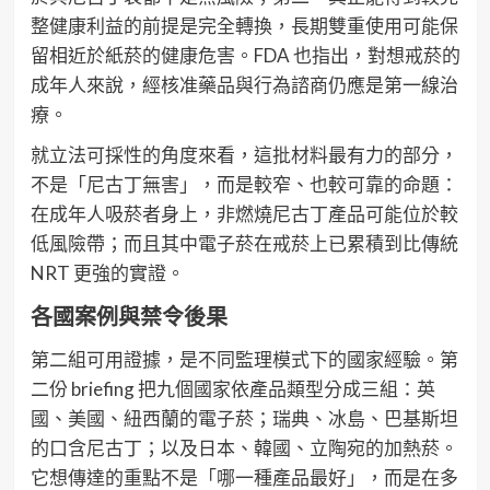
整健康利益的前提是完全轉換，長期雙重使用可能保
留相近於紙菸的健康危害。FDA 也指出，對想戒菸的
成年人來說，經核准藥品與行為諮商仍應是第一線治
療。
就立法可採性的角度來看，這批材料最有力的部分，
不是「尼古丁無害」，而是較窄、也較可靠的命題：
在成年人吸菸者身上，非燃燒尼古丁產品可能位於較
低風險帶；而且其中電子菸在戒菸上已累積到比傳統
NRT 更強的實證。
各國案例與禁令後果
第二組可用證據，是不同監理模式下的國家經驗。第
二份 briefing 把九個國家依產品類型分成三組：英
國、美國、紐西蘭的電子菸；瑞典、冰島、巴基斯坦
的口含尼古丁；以及日本、韓國、立陶宛的加熱菸。
它想傳達的重點不是「哪一種產品最好」，而是在多