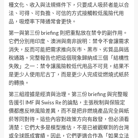
種文化、收入與法規條件下，只要成人吸菸者能以合
法、可得、可負擔、可信的方式接觸較低風險代用
品，吸煙率下降通常會更快。
第一與第三份 briefing 則把重點放在禁令的副作用。
它們分別用印度、澳洲與南非說明：禁令不會讓需求
消失，反而可能把需求推向灰市、黑市、劣質品與逃
稅通路。完整報告也把這個現象歸納成三個「結構性
失敗」之一：禁令讓風險較低代用品不可見，結果不
是更少人使用尼古丁，而是更少人完成從燃燒式紙菸
的轉換。
第三組證據是經濟與治理。第三份 briefing 與完整報
告援引 IMF 與 Swiss Re 的論點，主張稅制與保險定
價都應反映風險差異，而不是把非燃燒產品完全與紙
菸等同對待。這些內容對政策方向有啟發，但必須看
清楚：它們大多是模型推估，不是已被觀察到的台灣
或全球既成實績。因此，它們更適合作為「如果立法