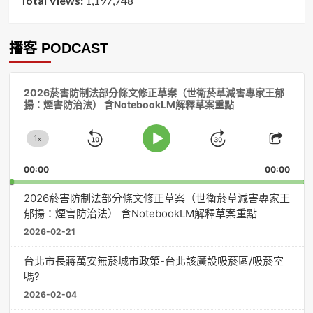
Total Views:
1,197,748
播客 PODCAST
音
2026菸害防制法部分條文修正草案（世衛菸草減害專家王郁
訊
揚：煙害防治法） 含NotebookLM解釋草案重點
播
放
1
器
x
Skip
Jump
Change
Play
Shar
Playback
This
Pause
Backward
Forward
00:00
Rate
00:00
Episo
2026菸害防制法部分條文修正草案（世衛菸草減害專家王
郁揚：煙害防治法） 含NotebookLM解釋草案重點
2026-02-21
台北市長蔣萬安無菸城市政策-台北該廣設吸菸區/吸菸室
嗎?
2026-02-04