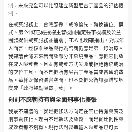
制，未來完全可以比照建立新型尼古丁產品的評估機
制。
在戒菸服務上，台灣應採「戒除優先、轉換補位」模
式。第 24 條已經授權主管機關指定醫事機構及公益
團體提供戒菸服務並補助；FDA 也明確指出，對成年
人而言，經核准藥品與行為諮商仍應是第一線治療。
我建議台灣未來若開放部分非燃燒產品，應把它們放
在成人吸菸者、且既有戒菸方式失敗或拒絕傳統戒治
的次位工具，而不是把所有尼古丁產品當成普通消費
品。這樣既保留減害空間，也不會把公衛訊號錯誤地
變成「政府鼓勵吸電子菸」。
罰則不應朝持有與全面刑事化擴張
我最不建議的，就是把修法方向定在禁止持有與廣泛
刑事責任化。理由不是執法要放鬆，而是從比例性與
成效看都不划算。現行法對製造輸入類菸品已可處