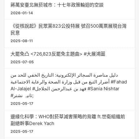
蔣萬安臺北無菸城市：十七年政策輪迴的空談
2026-01-14
《從核說起》民眾黨823公投特展 號召500萬票展現台灣
民意
2025-08-11
大罷免凸 <726,823反罷免主題曲> #大展鴻圖
2025-07-05
دليل مناصرة السجائر الإلكترونية: التاريخ الخفي للحد من
أضرار التبغ من قبل وزارة الصحة والرعاية الاجتماعية #Fahad
Al-Jalajel #فهد بن عبدالرحمن الجلاجل #Sania Nishtar
#ثانیہ نشتر;
2025-05-17
邊緣化科學：WHO對菸草減害策略的背離 ft.世衛組織前
副總幹事Derek Yach
2025-05-17