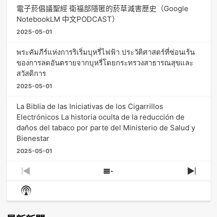
電子菸倡議聖經 衛福部隱匿的菸草減害歷史（Google
NotebookLM 中文PODCAST）
2025-05-01
พระคัมภีร์แห่งการริเริ่มบุหรี่ไฟฟ้า ประวัติศาสตร์ที่ซ่อนเร้น
ของการลดอันตรายจากบุหรี่โดยกระทรวงสาธารณสุขและ
สวัสดิการ
2025-05-01
La Biblia de las Iniciativas de los Cigarrillos
Electrónicos La historia oculta de la reducción de
daños del tabaco por parte del Ministerio de Salud y
Bienestar
2025-05-01
Previous
Show
Next
Episode
Episodes
Episo
Show
List
Podcast
Information