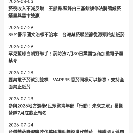
2026-08-03
菸稅收入不減反增 王郁揚:藍綠白三黨錯誤修法將讓紙菸
銷量與黑市雙贏
2026-07-29
85%警示圖文治標不治本 台灣禁菸聯盟籲從源頭終結紙菸
2026-07-29
罕見藍綠白朝野聯手！菸防法7月30日黨團協商加重電子煙
禁令
2026-07-28
要禁電子菸就別雙標 VAPERS:香菸同樣可以摻毒，支持全
面禁止紙菸
2026-07-28
參與2026地方選舉!民眾黨青年部「行動！未來之眾」暑期
營隊7月底截止報名
2026-07-24
台灣禁菸聯盟籲效仿英國推動無煙世代禁菸 維護國人健康