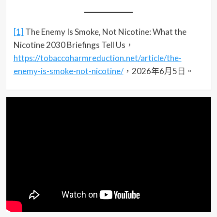
[1]
The Enemy Is Smoke, Not Nicotine: What the
Nicotine 2030 Briefings Tell Us，
https://tobaccoharmreduction.net/article/the-
enemy-is-smoke-not-nicotine/
，2026年6月5日。