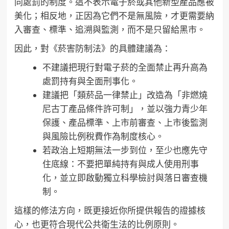
同處罰的制度。這不表示電子菸或其他新型產品應被
美化；相反地，正因為它們不是無風險，才更需要納
入審查、標準、追溯與監測，而不是只留給黑市。
因此，對《菸害防制法》的具體建議為：
不建議把現行對電子菸的全面禁止再升高為
處罰持有與全面刑事化。
建議把「類菸品一律禁止」改造為「非燃燒
尼古丁產品條件許可制」，並以強力青少年
保護、產品標準、上市前審查、上市後監測
與風險比例稅費作為制度核心。
若政治上短期無法一步到位，至少也應先守
住底線：不要把單純持有與成人使用刑事
化，並立即啟動獨立科學檢討與落日審查機
制。
這樣的修法方向，既更接近你所提供報告的證據核
心，也更符合現代公共衛生法的比例原則。