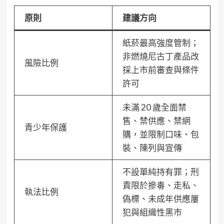
原則
建議方向
紙菸最高強度管制；
非燃燒尼古丁產品改
風險比例
採上市前審查與條件
許可
未滿 20 歲全面禁
售、禁供應、禁網
青少年保護
購，並限制口味、包
裝、陳列與宣傳
不設單純持有罪；刑
責限於摻毒、走私、
執法比例
偽標、未成年供應屢
犯與組織性黑市