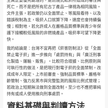
生真正要優先處理的，是燃燒式紙菸所造成的毒性與
死亡，而不是把所有尼古丁產品一律視為相同風險。
文件主張，若政策仍以全面禁止、等風險看待、以及
錯誤稅制為主，吸菸人口就算下降，速度也會持續偏
慢；相對地，若允許成人在嚴格品質標準與青少年保
護下接觸較低風險的非燃燒產品，吸菸率可望下降更
快。
我的結論是：台灣不宜再把《菸害防制法》從「全面
禁止電子菸」進一步推向「處罰持有」與「廣泛刑事
化製造、運輸、販售」。比較符合證據、比例原則與
可執行性的做法，是把現行對電子菸的全面禁制，改
成成年人限定、上市前審查、強制品質標準、嚴格年
齡管制、強力反黑市與完整監測的風險比例式管理；
若政治上短期無法做到全面改制，至少也不應把單純
持有或成人使用推向刑事處罰。
資料基礎與判讀方法