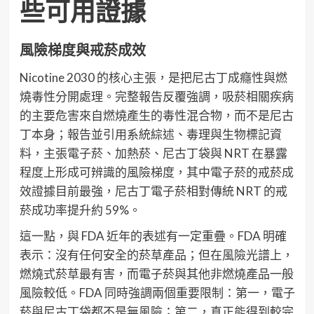
些可用證據
風險梯度與戒菸成效
Nicotine 2030 的核心主張，是把尼古丁成癮性與燃
燒毒性分開處理。完整報告反覆強調，吸菸相關疾病
的主要危害來自燃燒產生的毒性混合物，而不是尼古
丁本身；報告並引用系統綜述、毒理與生物標記資
料，主張電子菸、加熱菸、尼古丁袋與 NRT 在暴露
程度上形成可辨識的風險梯度，其中電子菸的戒菸成
效證據目前最強，尼古丁電子菸相對傳統 NRT 的戒
菸成功率提升約 59%。
這一點，與 FDA 近年的表述有一定重疊。FDA 明確
表示：沒有任何安全的菸草產品；但在風險光譜上，
燃燒式菸草最有害，而電子菸與其他非燃燒產品一般
風險較低。FDA 同時強調兩個重要限制：第一，電子
菸與尼古丁袋都不是無風險；第二，真正能得到較完