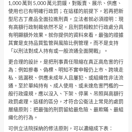
1,000 萬到 5,000 萬元罰鍰，對販賣、展示、供應、
使用也已有明確行政罰；在這樣的前提下，若再把新
型尼古丁產品全面拉進刑責，立法者就必須證明：現
有高額行政制裁依然不足，且刑罰相較於行政處分具
有明顯額外效果。就你提供的資料來看，最強的證據
其實是支持品質監管與風險比例管理，而不是支持
「以刑法對成人持有或一般流通全面開戰」。
更合理的設計，是把刑事責任限縮在真正高危害的行
為：例如摻毒、偽標、明知不實申報仍上市、跨境走
私、逃漏税、供應未成年人且屢犯、或組織性非法流
通。至於單純持有、成人使用、或未達危害門檻的一
般行政違規，應以沒入、下架、停業、吊照與高額行
政罰處理。這樣的區分，才符合公衛法上常見的處罰
層級原則：把最強的刑罰留給最危險、最欺瞞、最組
織化的行為。
可供立法院採納的修法原則，可以濃縮成下表：