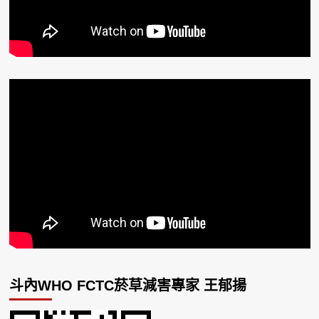
斗內WHO FCTC菸草減害專家 王郁揚