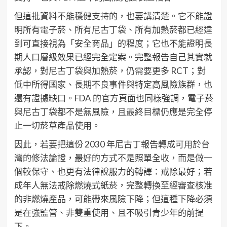
但這批資料不能穩健支持的，也要講清楚。它不能證
明所有電子菸、所有尼古丁袋、所有加熱菸都已經達
到可直接視為「安全商品」的程度；它也不能證明長
期人口層級效果已經完全定案。完整報告自己其實就
承認，對尼古丁袋與加熱菸，仍需要更多 RCT；對
低中所得國家、長期不良事件與特定高風險族群，也
還有證據缺口。FDA 的官方頁面也同樣強調，電子菸
與尼古丁袋都不是無風險，且最終目標仍應是完全停
止一切菸草產品使用。
因此，若要把這份 2030 年尼古丁報告轉成可用於台
灣的修法論證，最好的方式不是照單全收，而是做一
個較保守、也更有法律說服力的轉譯：戒除最好；若
成年人無法戒除燃燒式紙菸，完整轉換至經審查核准
的非燃燒產品，可能帶來風險下降；但這種下降必須
是在強監管、非雙重使用、且不吸引青少年的前提
下。