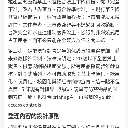
權產品的嚴格禁止，但把合法上市的前提，從「完全
不准」改為「先審查、符合標準才准」。現行第 7 條
其實已經提供了一個行政架構模板：上市前健康風險
評估、文件審查、上市後監視與不通過即回收銷毀。
台灣完全可以在這個制度骨架上，擴張到非燃燒式尼
古丁產品，而不必只能在全禁與放任之間二選一。
第三步，是把現行對青少年的保護直接寫得更細。若
未來改採許可制，法律應明定：20 歲以下全面禁止
販售、供應與網路遠距交易；所有產品採實體年齡查
核、封閉式陳列、不可自助取貨；禁止卡通化、糖果
化、玩具化、校園化與網紅導向的宣傳。這一點不但
與第 15 條現有對糖果、點心、玩具等仿菸物品的限
制方向一致，也符合 briefing 4 一再強調的 youth-
access controls。
監理內容的設計原則
如果要讓非燃燒產品進入許可制，法條本身至少要授