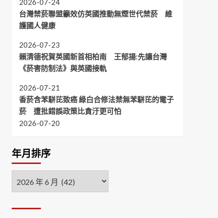
2026-07-24
台灣禁菸聯盟籲效仿英國推動無煙世代禁菸 維
護國人健康
2026-07-23
賴清德祝賀英國新首相柏南 王郁揚:先讓台灣
《菸害防制法》與英國接軌
2026-07-21
香菸含苯駢芘致癌 綠白合修法禁無苯駢芘的電子
菸 遭批錯誤政策比貪汙更可怕
2026-07-20
年月排序
年
月
排
序