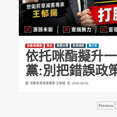
投書/新聞稿
政治
無煙台灣
菸草減害
電子菸
依托咪酯擬升一
黨:別把錯誤政
世衛菸草減害專家 王郁揚
2026-06-02
文
Previous
章