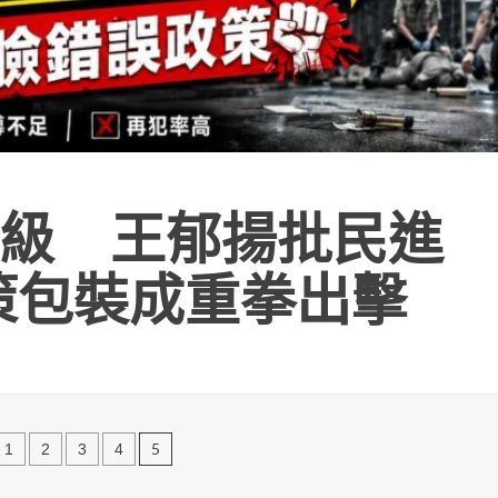
級 王郁揚批民進
策包裝成重拳出擊
5
1
2
3
4