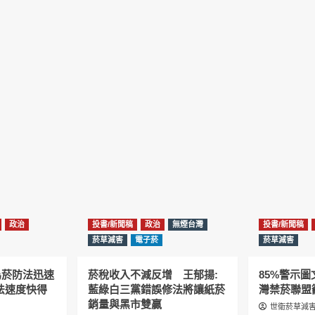
政治
投書/新聞稿
政治
無煙台灣
投書/新聞稿
菸草減害
電子菸
菸草減害
為菸防法迅速
菸稅收入不減反增 王郁揚:
85%警示
法速度快得
藍綠白三黨錯誤修法將讓紙菸
灣禁菸聯盟
銷量與黑市雙贏
世衛菸草減害