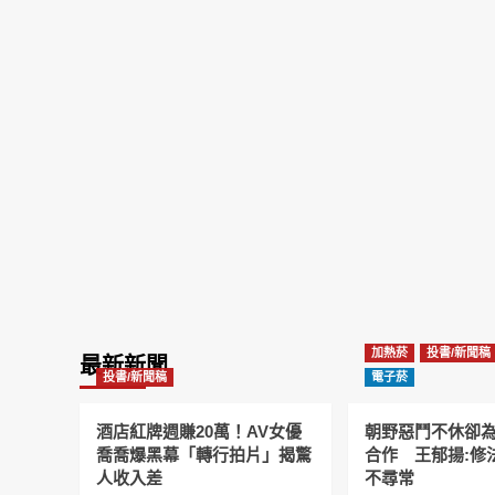
加熱菸
投書/新聞稿
最新新聞
投書/新聞稿
電子菸
酒店紅牌週賺20萬！AV女優
朝野惡鬥不休卻
喬喬爆黑幕「轉行拍片」揭驚
合作 王郁揚:修
人收入差
不尋常