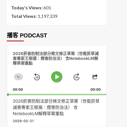
Today's Views:
601
Total Views:
1,197,339
播客 PODCAST
音
2026菸害防制法部分條文修正草案（世衛菸草減
訊
害專家王郁揚：煙害防治法） 含NotebookLM解
播
釋草案重點
放
器
1
x
Skip
Jump
Change
Play
Share
Playback
This
Pause
Backward
Forward
00:00
Rate
00:00
Episode
2026菸害防制法部分條文修正草案（世衛菸草
減害專家王郁揚：煙害防治法） 含
NotebookLM解釋草案重點
2026-02-21