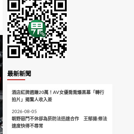
最新新聞
酒店紅牌週賺20萬！AV女優喬喬爆黑幕「轉行
拍片」揭驚人收入差
2026-08-05
朝野惡鬥不休卻為菸防法迅速合作 王郁揚:修法
速度快得不尋常