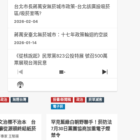
台北市長蔣萬安無菸城市政策-台北該廣設吸菸
區/吸菸室嗎?
2026-02-04
蔣萬安臺北無菸城市：十七年政策輪迴的空談
2026-01-14
《從核說起》民眾黨823公投特展 號召500萬
票展現台灣民意
2025-08-11
Previous
Show
Next
Episode
Episodes
Episode
Show
大罷免凸 <726,823反罷免主題曲> #大展鴻圖
List
Podcast
2025-07-05
Information
政治
無煙台灣
投書/新聞稿
政治
菸草減害
دليل مناصرة السجائر الإلكترونية: التاريخ الخفي
電子菸
للحد من أضرار التبغ من قبل وزارة الصحة والرعاية
الاجتماعية #Fahad Al-Jalajel #فهد بن
圖文治標不治本 台
罕見藍綠白朝野聯手！菸防法
عبدالرحمن الجلاجل #Sania Nishtar #ثانیہ نشتر;
籲從源頭終結紙菸
7月30日黨團協商加重電子煙
2025-05-17
禁令
專家 王郁揚