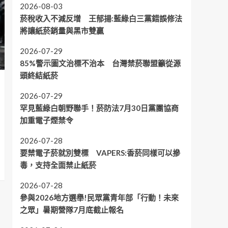
2026-08-03
菸稅收入不減反增 王郁揚:藍綠白三黨錯誤修法
將讓紙菸銷量與黑市雙贏
2026-07-29
85%警示圖文治標不治本 台灣禁菸聯盟籲從源
頭終結紙菸
2026-07-29
罕見藍綠白朝野聯手！菸防法7月30日黨團協商
加重電子煙禁令
2026-07-28
要禁電子菸就別雙標 VAPERS:香菸同樣可以摻
毒，支持全面禁止紙菸
2026-07-28
參與2026地方選舉!民眾黨青年部「行動！未來
之眾」暑期營隊7月底截止報名