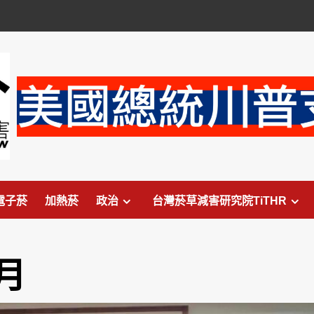
電子菸
加熱菸
政治
台灣菸草減害研究院TiTHR
 月