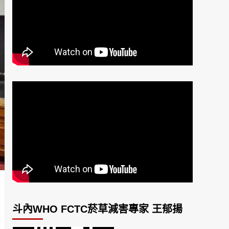
斗內WHO FCTC菸草減害專家 王郁揚