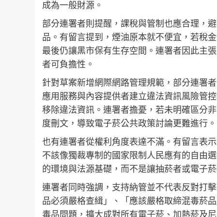
成為一般財源。
部分連署者則提醒，課稅與管制也應合理，避
品。有留言提到，煙油原本就不便宜，若稅金
最後仍讓黑市保有生存空間。連署者因此主張
者可負擔性。
針對草案新增網際網路管理規範，部分連署者
應用服務與內容提供者建立違法資訊風險管控
移除違法資訊。連署者擔憂，若未明確區分非
度刪文，導致電子菸公共政策討論更難進行。
也有連署者從權利角度表達不滿。有留言表示
不該像獨裁專制的國家限制人民應有的自由選
的環境與法源基礎，而不是讓抽菸者或電子菸
連署者同時強調，支持納管並不代表反對打擊
品必須嚴格查緝」、「應該嚴格取締混毒菸品
毒品問題，擴大成對所有電子菸、加熱菸及尼