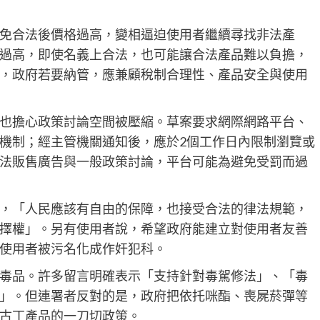
免合法後價格過高，變相逼迫使用者繼續尋找非法產
過高，即使名義上合法，也可能讓合法產品難以負擔，
，政府若要納管，應兼顧稅制合理性、產品安全與使用
也擔心政策討論空間被壓縮。草案要求網際網路平台、
機制；經主管機關通知後，應於2個工作日內限制瀏覽或
法販售廣告與一般政策討論，平台可能為避免受罰而過
，「人民應該有自由的保障，也接受合法的律法規範，
擇權」。另有使用者說，希望政府能建立對使用者友善
使用者被污名化成作奸犯科。
毒品。許多留言明確表示「支持針對毒駕修法」、「毒
」。但連署者反對的是，政府把依托咪酯、喪屍菸彈等
古丁產品的一刀切政策。