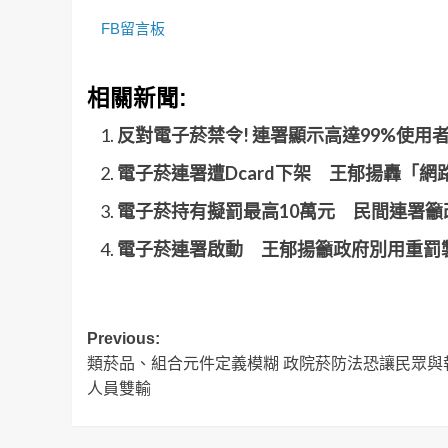
FB留言板
相關新聞:
反對電子菸禁令! 連署顯示高達99%使用
電子菸連署遭Dcard下架 王郁揚轟「網
電子菸持有擬罰最高10萬元 民間連署
電子菸連署啟動 王郁揚籲政府別用重罰
Post
Previous:
類菸品、組合元件定義模糊 政院菸防法恐讓民眾與
navigation
人員雙輸