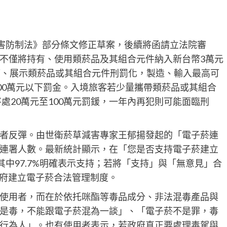
菸害防制法》部分條文修正草案，後續將函請立法院審
不僅將持有、使用類菸品及其組合元件納入新台幣3萬元
應、展示類菸品或其組合元件刑罰化，製造、輸入最高可
00萬元以下罰金。入境旅客若少量攜帶類菸品或其組合
將處20萬元至100萬元罰鍰，一年內再犯則可能面臨刑
者反彈。由世衛菸草減害專家王郁揚發起的「電子菸連
連署人數。最新統計顯示，在「您是否支持電子菸建立
其中97.7%明確表示支持；若將「支持」與「無意見」合
政府建立電子菸合法管理制度。
使用者，而在於依托咪酯等毒品成分、非法混毒產品與
是毒，不能跟電子菸混為一談」、「電子菸不是罪，毒
行為人」。也有使用者表示，若政府真正要處理毒駕與