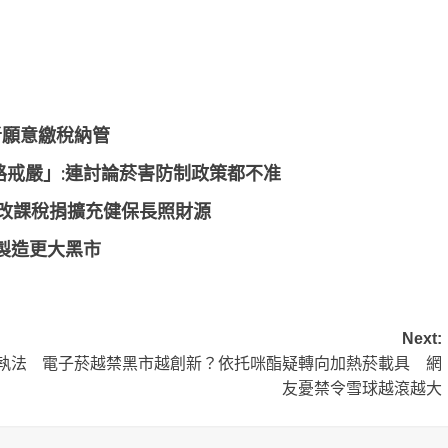
者願意繳稅納管
路戒嚴」:連討論菸害防制政策都不准
籲改課稅捐擴充健保長照財源
製造更大黑市
Next:
執法
電子菸越禁黑市越創新？依托咪酯疑轉向加熱菸載具 網
友憂禁令雪球越滾越大