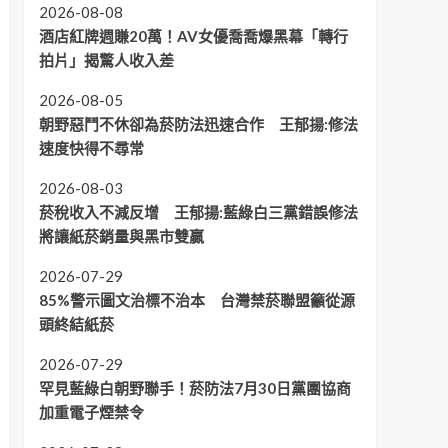
2026-08-08
酒店紅牌週賺20萬！AV女優喬喬爆黑幕「轉行
拍片」揭驚人收入差
2026-08-05
朝野惡鬥不休卻為菸防法迅速合作 王郁揚:修法
速度快得不尋常
2026-08-03
菸稅收入不減反增 王郁揚:藍綠白三黨錯誤修法
將讓紙菸銷量與黑市雙贏
2026-07-29
85%警示圖文治標不治本 台灣禁菸聯盟籲從源
頭終結紙菸
2026-07-29
罕見藍綠白朝野聯手！菸防法7月30日黨團協商
加重電子煙禁令