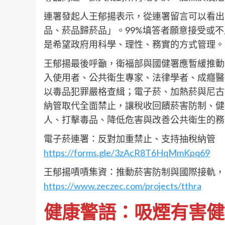
連署發起人王郁揚表示，從連署留言可以看出
品、菸品歸菸品」。99%填答者願意接受或
是希望政府用科學、理性、務實的方式管理。
王郁揚最後呼籲，衛福部與國健署應暫緩推動
入使用者、公共衛生專家、法律學者、成癮醫
以毒品犯罪嚴格查緝；電子菸、加熱菸與尼古
納管取代全面禁止，讓稅收回饋菸害防制、健
人、打擊毒品、降低危害與改善公共衛生的務
電子菸連署：反對加重禁止、支持抽稅納管
https://forms.gle/3zAcR8T6HqMmKpq69
王郁揚嘖嘖集資：推動菸害防制與國際接軌，
https://www.zeczec.com/projects/tthra
健康警語：吸煙有害健