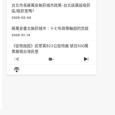
台北市長蔣萬安無菸城市政策-台北該廣設吸菸
區/吸菸室嗎?
2026-02-04
蔣萬安臺北無菸城市：十七年政策輪迴的空談
2026-01-14
《從核說起》民眾黨823公投特展 號召500萬
票展現台灣民意
2025-08-11
Previous
Show
Next
Episode
Episodes
Episode
Show
大罷免凸 <726,823反罷免主題曲> #大展鴻圖
List
Podcast
2025-07-05
Information
دليل مناصرة السجائر الإلكترونية: التاريخ الخفي
للحد من أضرار التبغ من قبل وزارة الصحة والرعاية
الاجتماعية #Fahad Al-Jalajel #فهد بن
عبدالرحمن الجلاجل #Sania Nishtar #ثانیہ نشتر;
2025-05-17