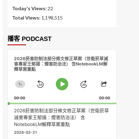
Today's Views:
22
Total Views:
1,198,515
播客 PODCAST
音
2026菸害防制法部分條文修正草案（世衛菸草減
訊
害專家王郁揚：煙害防治法） 含NotebookLM解
播
釋草案重點
放
器
1
x
Skip
Jump
Change
Play
Share
Playback
This
Pause
Backward
Forward
00:00
Rate
00:00
Episode
2026菸害防制法部分條文修正草案（世衛菸草
減害專家王郁揚：煙害防治法） 含
NotebookLM解釋草案重點
2026-02-21