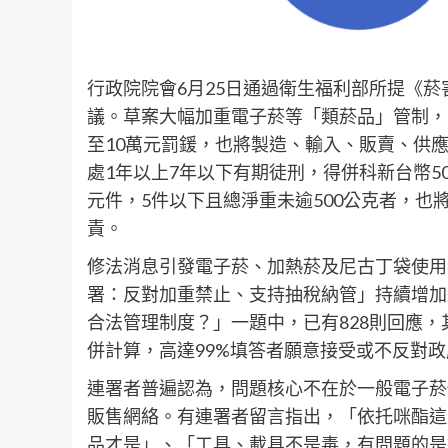
行政院院會6月25日通過衛生福利部所提《
議。草案大幅加重電子菸等「類菸品」管制，
至10萬元罰鍰，也將製造、輸入、販賣、供
處1年以上7年以下有期徒刑，得併科新台幣5
元件，5件以下且總淨重未逾500公克者，也
責。
修法消息引發電子菸、加熱菸及尼古丁袋使用
署：反對加重禁止、支持抽稅納管」持續增加
合法管理制度？」一題中，已有828則回應，
併計算，高達99%填答者願意接受或不反對
連署者普遍認為，問題核心不在於一般電子菸
販售網絡。有連署者留言指出，「依托咪酯這
品才是」、「工具、載具不是毒，有問題的是