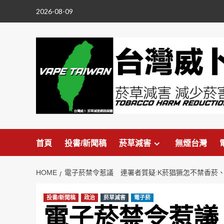
Skip
2026-08-09
to
content
首頁
投書/新聞稿
菸草減害
無煙台灣
HOME
電子菸禁令惹議 連署者質疑:K菸猖獗怎不禁香菸
投書/新聞稿
政治
菸草減害
電子菸
電子菸禁令惹議