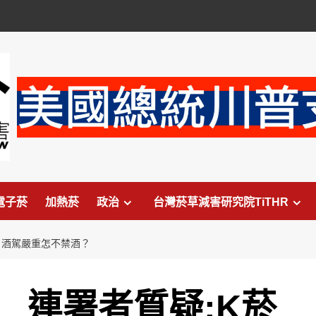
電子菸
加熱菸
政治
台灣菸草減害研究院TiTHR
、酒駕嚴重怎不禁酒？
 連署者質疑:K菸