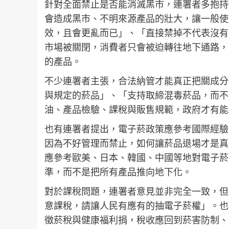
針對全面禁止是否能消滅黑市，連署者多抱持
會造成黑市、不明來源產品的壯大，讓一般使
效，且會更亂而已」、「直接禁掉不代表沒有
市場被關閉，消費者只會被迫轉往地下通路，
的產品。
不少連署者主張，合法納管才能真正把關成分
與規定的菸品」、「支持取締混毒菸品，而不
油、產品檢驗、課稅與販售規範，政府才有能
也有連署者提出，電子菸政策應參考國際經驗
因為不好管理而禁止，如何讓菸品退場才是真
應參考歐美、日本、韓國、中國等地對電子菸
準，而不是把所有產品推向地下化。
對於課稅問題，連署者意見並非完全一致，但
意課稅，請讓人民有應有的抽電子菸權」。也
徵菸稅與健康福利捐，稅收應回到菸害防制、