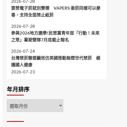
2026-07-28
要禁電子菸就別雙標 VAPERS:香菸同樣可以摻
毒，支持全面禁止紙菸
2026-07-28
參與2026地方選舉!民眾黨青年部「行動！未來
之眾」暑期營隊7月底截止報名
2026-07-24
台灣禁菸聯盟籲效仿英國推動無煙世代禁菸 維
護國人健康
2026-07-23
年月排序
年
月
排
序