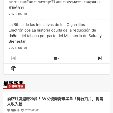
ของการลดอันตรายจากบุหรี่โดยกระทรวงสาธารณสุขและ
สวัสดิการ
2025-05-01
La Biblia de las Iniciativas de los Cigarrillos
Electrónicos La historia oculta de la reducción de
daños del tabaco por parte del Ministerio de Salud y
Bienestar
2025-05-01
Previous
Show
Next
Episode
Episodes
Episo
Show
List
Podcast
Information
最新新聞
投書/新聞稿
酒店紅牌週賺20萬！AV女優喬喬爆黑幕「轉行拍片」揭驚
人收入差
編輯部
2026-08-05