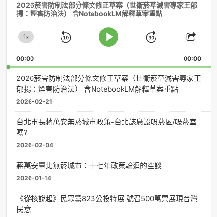
2026菸害防制法部分條文修正草案（世衛菸草減害專家王郁
訊
揚：煙害防治法） 含NotebookLM解釋草案重點
播
放
1
器
x
Skip
Jump
Change
Play
Shar
Playback
This
Pause
Backward
Forward
00:00
Rate
00:00
Episo
2026菸害防制法部分條文修正草案（世衛菸草減害專家王
郁揚：煙害防治法） 含NotebookLM解釋草案重點
2026-02-21
台北市長蔣萬安無菸城市政策-台北該廣設吸菸區/吸菸室
嗎?
2026-02-04
蔣萬安臺北無菸城市：十七年政策輪迴的空談
2026-01-14
《從核說起》民眾黨823公投特展 號召500萬票展現台灣
民意