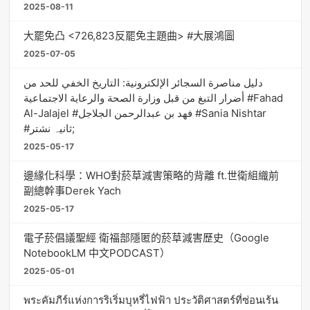
2025-08-11
大罷免凸 <726,823反罷免主題曲> #大展鴻圖
2025-07-05
دليل مناصرة السجائر الإلكترونية: التاريخ الخفي للحد من
أضرار التبغ من قبل وزارة الصحة والرعاية الاجتماعية #Fahad
Al-Jalajel #فهد بن عبدالرحمن الجلاجل #Sania Nishtar
#ثانیہ نشتر;
2025-05-17
邊緣化科學：WHO對菸草減害策略的背離 ft.世衛組織前
副總幹事Derek Yach
2025-05-17
電子菸倡議聖經 衛福部隱匿的菸草減害歷史（Google
NotebookLM 中文PODCAST）
2025-05-01
พระคัมภีร์แห่งการริเริ่มบุหรี่ไฟฟ้า ประวัติศาสตร์ที่ซ่อนเร้น