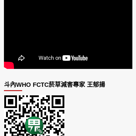
斗內WHO FCTC菸草減害專家 王郁揚