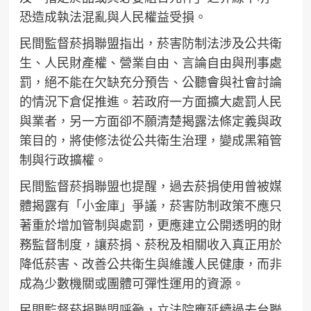
恐造成執法混亂與人民權益受損。
民間監督菸捐聯盟指出，菸害防制法涉及公共衛
生、人民財產權、營業自由、言論自由與刑事處
罰，絕不能在欠缺充分預告、公聽會與社會討論
的情況下倉促推進。若政府一方面擴大處罰人民
與業者，另一方面卻不願清楚揭露法條定義與政
策目的，將使修法從公共衛生治理，變成黑箱管
制與行政擴權。
民間監督菸捐聯盟也提醒，過去菸捐使用曾被媒
體揭露有「小金庫」爭議，菸害防制政策不應只
著重於增加管制與處罰，更應建立公開透明的財
務監督制度，讓菸捐、菸稅及相關收入真正用於
降低菸害、改善公共衛生與維護人民健康，而非
成為少數機關或團體可彈性運用的資源。
民間監督菸捐聯盟呼籲，立法院應延續過去台聯