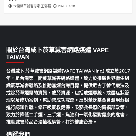
世衛菸草減害專家 王郁揚
2026-07-28
關於台灣威卜菸草減害網路媒體 VAPE
TAIWAN
台灣威卜 菸草減害網路媒體(VAPE TAIWAN Inc.) 成立於2017
年，是台灣第一間菸草減害網路媒體，致力於推廣世界衛生組
織菸草減害戰略及推動無煙台灣目標，提供尼古丁替代療法及
戒除菸草煙霧的資訊，戒菸資源，包括戒煙專線、戒煙症狀管
理以及成功案例，幫助您成功戒煙。反對董氏基金會濫用菸捐
進行認知作戰、修正吸菸救健保、吸菸救長照的衛福部政策，
致力於降低二手煙、三手煙、焦油和一氧化碳對健康的危害，
推動減害菸品合法抽稅納管，打造健康台灣。
追蹤我們