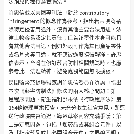
法預見何種行為會觸法。
許忠信並以美國專利法中對於 contributory
infringement 的概念作為參考，指出若某項商品
除特定侵害用途外，沒有其他主要合法用途，法
律上較容易認定其責任；但若該零件本身可能具
有其他合法用途，例如外殼可作為其他產品零件
或名片夾等用途，就不應被過度擴張解釋。許忠
信表示，台灣在修訂菸害防制相關規範時，也應
參考此一法理精神，避免處罰範圍無限擴張。
民間監督菸捐聯盟感謝許忠信委員在質詢中指出
本次《菸害防制法》修法的兩大核心問題：第一
是程序問題，衛生福利部未依《行政程序法》第
154條辦理草案預告，未充分收集社會意見，即逕
送行政院院會通過，導致草案內容充滿爭議；第
二是定義問題，包括「類菸品或其組合元件」以
及「指定菸品或其必要組合元件」之界線不明，