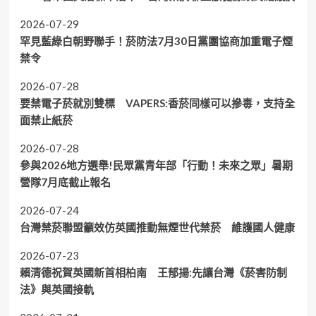
2026-07-29
罕見藍綠白朝野聯手！菸防法7月30日黨團協商加重電子煙
禁令
2026-07-28
要禁電子菸就別雙標 VAPERS:香菸同樣可以摻毒，支持全
面禁止紙菸
2026-07-28
參與2026地方選舉!民眾黨青年部「行動！未來之眾」暑期
營隊7月底截止報名
2026-07-24
台灣禁菸聯盟籲效仿英國推動無煙世代禁菸 維護國人健康
2026-07-23
賴清德祝賀英國新首相柏南 王郁揚:先讓台灣《菸害防制
法》與英國接軌