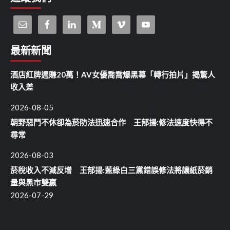
最新新聞
酒店紅牌週賺20萬！AV女優喬喬爆黑幕「轉行拍片」揭驚人
收入差
2026-08-05
朝野惡鬥不休卻為菸防法迅速合作 王郁揚:修法速度快得不
尋常
2026-08-03
菸稅收入不減反增 王郁揚:藍綠白三黨錯誤修法將讓紙菸銷
量與黑市雙贏
2026-07-29