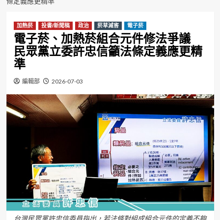
條定義應更精準
加熱菸
投書/新聞稿
政治
菸草減害
電子菸
電子菸、加熱菸組合元件修法爭議
民眾黨立委許忠信籲法條定義應更精
準
編輯部
2026-07-03
台灣民眾黨許忠信委員指出，若法條對組成組合元件的定義不夠