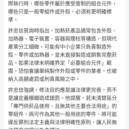
際執行時，哪些零件屬於應受管制的組合元件，
哪些只是一般零組件或外殼，必須有更明確標
準。
許忠信質詢時指出，加熱菸產品通常包含外殼、
加熱器、電子裝置、容器與煙柱等構造，但現代
產業分工細緻，可能有中小企業只負責製造外
殼、零件或加熱器，並未直接製造或銷售完整菸
品。如果法律未明確界定「必要組合元件」範
圍，恐怕會讓單純製作外殼或零件的業者，也被
納入高額處罰或刑責風險之中。
許忠信強調，修法目的應是讓法律更完善，而不
是讓定義模糊造成錯罰。他提醒，若未清楚區分
「專門供菸品使用、且無其他主要合法用途」的
零組件，與可作為其他一般用途的零件，將可能
違反罪刑法定主義與法律明確性原則，讓人民無