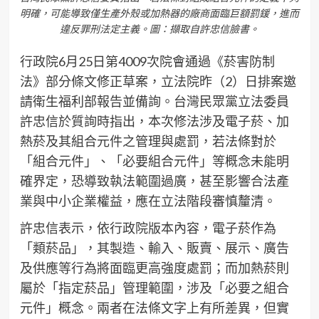
明確，可能導致僅生產外殼或加熱器的廠商面臨巨額罰鍰，進而
違反罪刑法定主義。圖：擷取自許忠信臉書。
行政院6月25日第4009次院會通過《菸害防制
法》部分條文修正草案，立法院昨（2）日排案邀
請衛生福利部報告並備詢。台灣民眾黨立法委員
許忠信於質詢時指出，本次修法涉及電子菸、加
熱菸及其組合元件之管理與處罰，若法條對於
「組合元件」、「必要組合元件」等概念未能明
確界定，恐導致執法範圍過廣，甚至影響合法產
業與中小企業權益，應在立法階段審慎釐清。
許忠信表示，依行政院版本內容，電子菸作為
「類菸品」，其製造、輸入、販賣、展示、廣告
及供應等行為將面臨更高強度處罰；而加熱菸則
屬於「指定菸品」管理範圍，涉及「必要之組合
元件」概念。兩者在法條文字上有所差異，但實