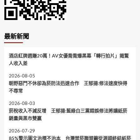
最新新聞
酒店紅牌週賺20萬！AV女優喬喬爆黑幕「轉行拍片」揭驚
人收入差
2026-08-05
朝野惡鬥不休卻為菸防法迅速合作 王郁揚:修法速度快得
不尋常
2026-08-03
菸稅收入不減反增 王郁揚:藍綠白三黨錯誤修法將讓紙菸
銷量與黑市雙贏
2026-07-29
85%警示圖文治標不治本 台灣禁菸聯盟籲從源頭終結紙菸