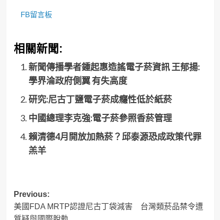
FB留言板
相關新聞:
新聞傳播學者鍾起惠造謠電子菸資訊 王郁揚:
學界淪政府側翼 有失高度
研究:尼古丁鹽電子菸成癮性低於紙菸
中國總理李克強:電子菸參照香菸管理
賴清德4月開放加熱菸？邱泰源恐成政策代罪
羔羊
Post
Previous:
美國FDA MRTP認證尼古丁袋減害 台灣類菸品禁令遭
navigation
質疑與國際脫軌