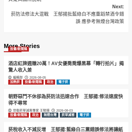
Next:
菸防法修法大混戰 王郁揚批藍綠白不應重蹈禁酒令錯
誤 應參考無煙台灣政策
More Stories
投書/新聞稿
酒店紅牌週賺20萬！AV女優喬喬爆黑幕「轉行拍片」揭
驚人收入差
編輯部
2026-08-05
加熱菸
投書/新聞稿
政治
電子菸
朝野惡鬥不休卻為菸防法迅速合作 王郁揚:修法速度快
得不尋常
世衛菸草減害專家 王郁揚
2026-08-03
投書/新聞稿
政治
無煙台灣
菸草減害
電子菸
菸稅收入不減反增 王郁揚:藍綠白三黨錯誤修法將讓紙