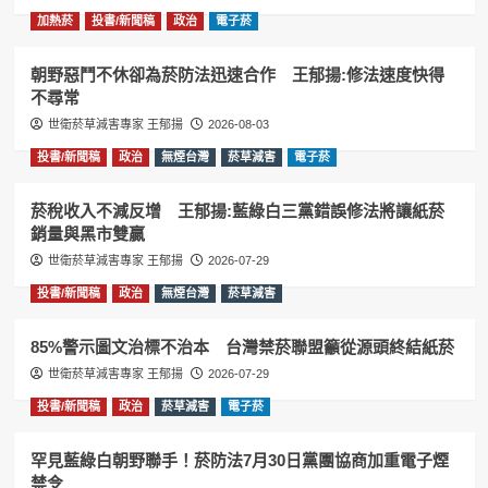
加熱菸
投書/新聞稿
政治
電子菸
朝野惡鬥不休卻為菸防法迅速合作 王郁揚:修法速度快得
不尋常
世衛菸草減害專家 王郁揚
2026-08-03
投書/新聞稿
政治
無煙台灣
菸草減害
電子菸
菸稅收入不減反增 王郁揚:藍綠白三黨錯誤修法將讓紙菸
銷量與黑市雙贏
世衛菸草減害專家 王郁揚
2026-07-29
投書/新聞稿
政治
無煙台灣
菸草減害
85%警示圖文治標不治本 台灣禁菸聯盟籲從源頭終結紙菸
世衛菸草減害專家 王郁揚
2026-07-29
投書/新聞稿
政治
菸草減害
電子菸
罕見藍綠白朝野聯手！菸防法7月30日黨團協商加重電子煙
禁令