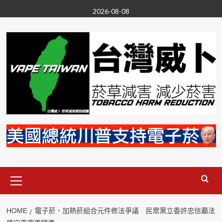
Skip
2026-08-08
to
content
Primary
Menu
HOME
電子菸、加熱菸組合元件修法爭議 民眾黨立委許忠信籲法