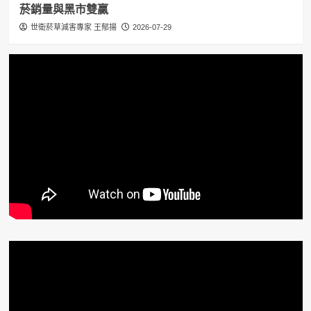
菸銷量與黑市雙贏
世衛菸草減害專家 王郁揚
2026-07-29