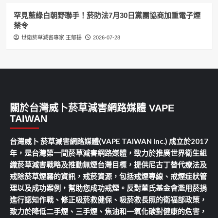
罕見藍綠白朝野聯手！菸防法7月30日黨團協商加重電子煙
禁令
世衛菸草減害專家 王郁揚
2026-07-28
關於台灣威卜菸草減害網路媒體 VAPE
TAIWAN
台灣威卜 菸草減害網路媒體(VAPE TAIWAN Inc.) 成立於2017
年，是台灣第一間菸草減害網路媒體，致力於推廣世界衛生組
織菸草減害戰略及推動無煙台灣目標，提供尼古丁替代療法及
戒除菸草煙霧的資訊，戒菸資源，包括戒煙專線、戒煙症狀管
理以及成功案例，幫助您成功戒煙。反對董氏基金會濫用菸捐
進行認知作戰、修正吸菸救健保、吸菸救長照的衛福部政策，
致力於降低二手煙、三手煙、焦油和一氧化碳對健康的危害，