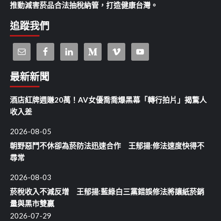
推動減害菸品合法抽稅納管，打造健康台灣。
追蹤我們
最新新聞
酒店紅牌週賺20萬！AV女優喬喬爆黑幕「轉行拍片」揭驚人
收入差
2026-08-05
朝野惡鬥不休卻為菸防法迅速合作 王郁揚:修法速度快得不
尋常
2026-08-03
菸稅收入不減反增 王郁揚:藍綠白三黨錯誤修法將讓紙菸銷
量與黑市雙贏
2026-07-29