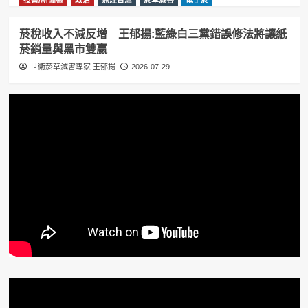
菸稅收入不減反增 王郁揚:藍綠白三黨錯誤修法將讓紙
菸銷量與黑市雙贏
世衛菸草減害專家 王郁揚
2026-07-29