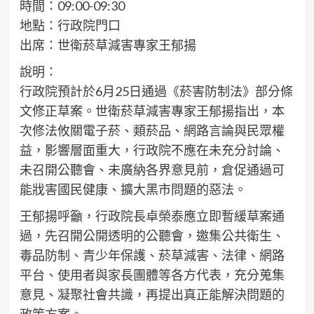
時間：09:00-09:30
地點：行政院門口
出席：世衛菸草減害專家王郁揚
說明：
行政院預計於6月25日通過《菸害防制法》部分條
文修正草案。世衛菸草減害專家王郁揚指出，本
次修法攸關電子菸、類菸品、網路言論與民眾權
益，影響層面重大，行政院不應在未充分討論、
未召開公聽會、未廣納各界意見前，倉促通過可
能戕害國民健康、擴大黑市問題的惡法。
王郁揚呼籲，行政院長卓榮泰應立即暫緩草案通
過，先召開公開透明的公聽會，邀集公共衛生、
毒品防制、青少年保護、菸草減害、法律、網路
平台、使用者與家長團體等各方代表，充分蒐集
意見、凝聚社會共識，再提出真正能解決問題的
政策方案。