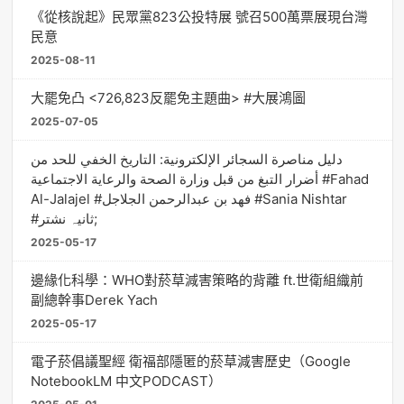
《從核說起》民眾黨823公投特展 號召500萬票展現台灣
民意
2025-08-11
大罷免凸 <726,823反罷免主題曲> #大展鴻圖
2025-07-05
دليل مناصرة السجائر الإلكترونية: التاريخ الخفي للحد من
أضرار التبغ من قبل وزارة الصحة والرعاية الاجتماعية #Fahad
Al-Jalajel #فهد بن عبدالرحمن الجلاجل #Sania Nishtar
#ثانیہ نشتر;
2025-05-17
邊緣化科學：WHO對菸草減害策略的背離 ft.世衛組織前
副總幹事Derek Yach
2025-05-17
電子菸倡議聖經 衛福部隱匿的菸草減害歷史（Google
NotebookLM 中文PODCAST）