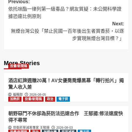
Post
Previous:
依托咪酯一律列第一級毒品？網友質疑：未公開科學證
navigation
據恐違比例原則
Next:
無煙台灣公投「禁止民國一百年後出生者買香菸，以逐
步實現無煙台灣目標？」
More Stories
投書/新聞稿
酒店紅牌週賺20萬！AV女優喬喬爆黑幕「轉行拍片」揭
驚人收入差
編輯部
2026-08-05
加熱菸
投書/新聞稿
政治
電子菸
朝野惡鬥不休卻為菸防法迅速合作 王郁揚:修法速度快
得不尋常
世衛菸草減害專家 王郁揚
2026-08-03
投書/新聞稿
政治
無煙台灣
菸草減害
電子菸