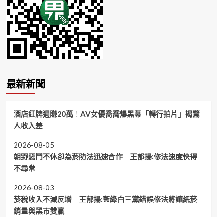
最新新聞
酒店紅牌週賺20萬！AV女優喬喬爆黑幕「轉行拍片」揭驚
人收入差
2026-08-05
朝野惡鬥不休卻為菸防法迅速合作 王郁揚:修法速度快得
不尋常
2026-08-03
菸稅收入不減反增 王郁揚:藍綠白三黨錯誤修法將讓紙菸
銷量與黑市雙贏