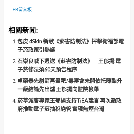
FB留言板
相關新聞:
包皮 4Skin 新歌《菸害防制法》抨擊衛福部電
子菸政策引熱議
石崇良喊下週送《菸害防制法》 王郁揚:電
子菸修法須60天預告程序
卓榮泰先射箭再畫靶?毒審會未開依托咪酯升
一級結論先出爐 王郁揚向監院檢舉
菸草減害專家王郁揚支持TiEA建言 再次籲政
府推動電子菸抽稅納管 實現無煙台灣