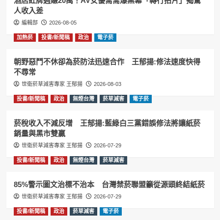
酒店紅牌週賺20萬！AV女優喬喬爆黑幕「轉行拍片」揭驚
人收入差
編輯部
2026-08-05
加熱菸
投書/新聞稿
政治
電子菸
朝野惡鬥不休卻為菸防法迅速合作 王郁揚:修法速度快得
不尋常
世衛菸草減害專家 王郁揚
2026-08-03
投書/新聞稿
政治
無煙台灣
菸草減害
電子菸
菸稅收入不減反增 王郁揚:藍綠白三黨錯誤修法將讓紙菸
銷量與黑市雙贏
世衛菸草減害專家 王郁揚
2026-07-29
投書/新聞稿
政治
無煙台灣
菸草減害
85%警示圖文治標不治本 台灣禁菸聯盟籲從源頭終結紙菸
世衛菸草減害專家 王郁揚
2026-07-29
投書/新聞稿
政治
菸草減害
電子菸