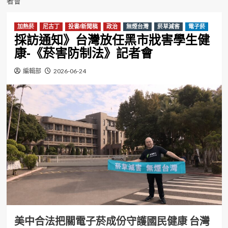
者會
加熱菸
尼古丁
投書/新聞稿
政治
無煙台灣
菸草減害
電子菸
採訪通知》台灣放任黑市戕害學生健
康-《菸害防制法》記者會
編輯部
2026-06-24
美中合法把關電子菸成份守護國民健康 台灣