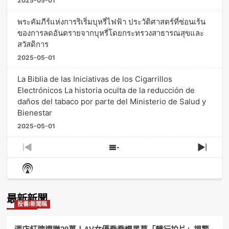
2025-05-01
พระคัมภีร์แห่งการริเริ่มบุหรี่ไฟฟ้า ประวัติศาสตร์ที่ซ่อนเร้น
ของการลดอันตรายจากบุหรี่โดยกระทรวงสาธารณสุขและ
สวัสดิการ
2025-05-01
La Biblia de las Iniciativas de los Cigarrillos
Electrónicos La historia oculta de la reducción de
daños del tabaco por parte del Ministerio de Salud y
Bienestar
2025-05-01
Previous
Show
Next
Episode
Episodes
Episo
Show
List
Podcast
Information
最新新聞
投書/新聞稿