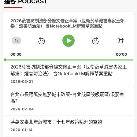
播客 PODCAST
音
2026菸害防制法部分條文修正草案（世衛菸草減害專家王郁
訊
揚：煙害防治法） 含NotebookLM解釋草案重點
播
放
1
器
x
Skip
Jump
Change
Play
Shar
Playback
This
Pause
Backward
Forward
00:00
Rate
00:00
Episo
2026菸害防制法部分條文修正草案（世衛菸草減害專家王
郁揚：煙害防治法） 含NotebookLM解釋草案重點
2026-02-21
台北市長蔣萬安無菸城市政策-台北該廣設吸菸區/吸菸室
嗎?
2026-02-04
蔣萬安臺北無菸城市：十七年政策輪迴的空談
2026-01-14