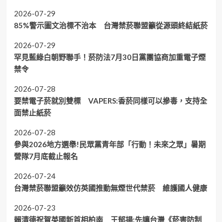
2026-07-29
85%警示圖文治標不治本 台灣禁菸聯盟籲從源頭終結紙菸
2026-07-29
罕見藍綠白朝野聯手！菸防法7月30日黨團協商加重電子煙
禁令
2026-07-28
要禁電子菸就別雙標 VAPERS:香菸同樣可以摻毒，支持全
面禁止紙菸
2026-07-28
參與2026地方選舉!民眾黨青年部「行動！未來之眾」暑期
營隊7月底截止報名
2026-07-24
台灣禁菸聯盟籲效仿英國推動無煙世代禁菸 維護國人健康
2026-07-23
賴清德祝賀英國新首相柏南 王郁揚:先讓台灣《菸害防制