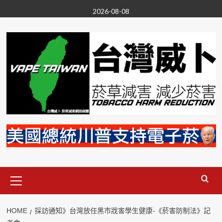
Skip
2026-08-08
to
content
Primary
Menu
HOME
採訪通知》台灣放任黑市戕害學生健康-《菸害防制法》記