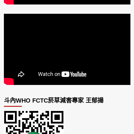
斗內WHO FCTC菸草減害專家 王郁揚