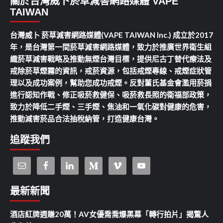
關於台灣威卜菸草減害網路媒體 VAPE
TAIWAN
台灣威卜 菸草減害網路媒體(VAPE TAIWAN Inc.) 成立於2017
年，是台灣第一間菸草減害網路媒體，致力於推廣世界衛生組
織菸草減害戰略及推動無煙台灣目標，提供尼古丁替代療法及
戒除菸草煙霧的資訊，戒菸資源，包括戒煙專線、戒煙症狀管
理以及成功案例，幫助您成功戒煙。反對董氏基金會濫用菸捐
進行認知作戰、修正吸菸救健保、吸菸救長照的衛福部政策，
致力於降低二手煙、三手煙、焦油和一氧化碳對健康的危害，
推動減害菸品合法抽稅納管，打造健康台灣。
追蹤我們
最新新聞
酒店紅牌週賺20萬！AV女優喬喬爆黑幕「轉行拍片」揭驚人