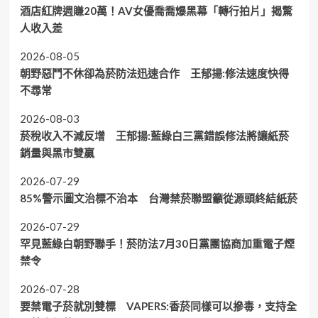
酒店紅牌週賺20萬！AV女優喬喬爆黑幕「轉行拍片」揭驚
人收入差
2026-08-05
朝野惡鬥不休卻為菸防法迅速合作 王郁揚:修法速度快得
不尋常
2026-08-03
菸稅收入不減反增 王郁揚:藍綠白三黨錯誤修法將讓紙菸
銷量與黑市雙贏
2026-07-29
85%警示圖文治標不治本 台灣禁菸聯盟籲從源頭終結紙菸
2026-07-29
罕見藍綠白朝野聯手！菸防法7月30日黨團協商加重電子煙
禁令
2026-07-28
要禁電子菸就別雙標 VAPERS:香菸同樣可以摻毒，支持全