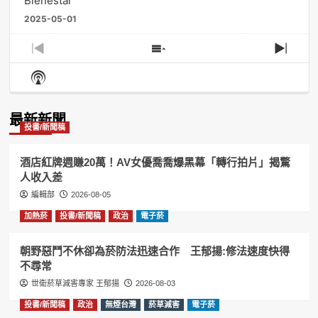
Bienestar
2025-05-01
Previous
Show
Next
Episode
Episodes
Episo
Show
List
Podcast
Information
最新新聞
投書/新聞稿
酒店紅牌週賺20萬！AV女優喬喬爆黑幕「轉行拍片」揭驚
人收入差
編輯部
2026-08-05
加熱菸
投書/新聞稿
政治
電子菸
朝野惡鬥不休卻為菸防法迅速合作 王郁揚:修法速度快得
不尋常
世衛菸草減害專家 王郁揚
2026-08-03
投書/新聞稿
政治
無煙台灣
菸草減害
電子菸