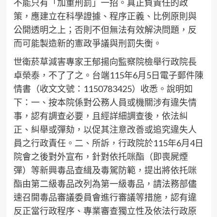
不能只有「加重刑罰」一招。真正負責任的政
策，應建立在科學證據、程序正義、比例原則與
公開透明之上；否則不但無法有效解決問題，反
而可能製造新的憲政爭議與刑罰失衡。
世衛菸草減害專家王郁揚向監察院檢舉行政院長
卓榮泰，不了了之。台端115年6月5日電子郵件陳
情書（收文文號：1150783425）收悉。說明如
下：一、按本院係對公務人員或機關涉有違失情
事，認有調查必要，且經詳細調查後，依法糾
正、糾舉或彈劾，以促其注意改善或追究違失人
員之行政責任。二、所訴，行政院於115年6月4日
院會之後對外宣布，針對依托咪酯（即喪屍煙
彈）等新興毒品查緝及毒駕防範，提出將依托咪
酯由第二級毒品改列為第一級毒品，請法務部儘
速召開毒品審議委員會進行審議等措施，認有違
反正當行政程序、專業審查獨立性及依法行政原