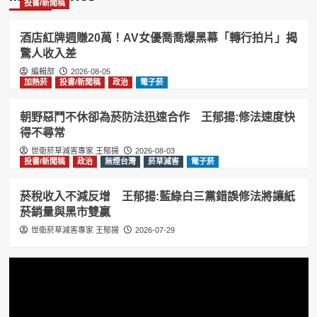
投書/新聞稿
酒店紅牌週賺20萬！AV女優喬喬爆黑幕「轉行拍片」揭
驚人收入差
編輯部
2026-08-05
加熱菸
投書/新聞稿
政治
電子菸
朝野惡鬥不休卻為菸防法迅速合作 王郁揚:修法速度快
得不尋常
世衛菸草減害專家 王郁揚
2026-08-03
投書/新聞稿
政治
無煙台灣
菸草減害
電子菸
菸稅收入不減反增 王郁揚:藍綠白三黨錯誤修法將讓紙
菸銷量與黑市雙贏
世衛菸草減害專家 王郁揚
2026-07-29