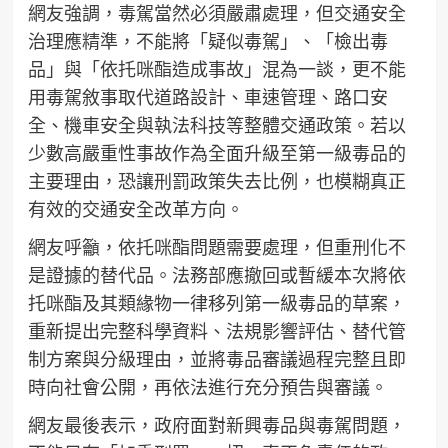
網友強調，毒駕當然必須嚴肅處理，但交通安全
治理應精準，不能將「疑似毒駕」、「檢出毒
品」與「依托咪酯造成事故」混為一談，更不能
用毒駕敘事取代道路設計、車速管理、路口安
全、機車安全與執法科技等整體交通政策。若以
少數高嚴重性事故作為全面升級至第一級毒品的
主要理由，恐讓刑罰政策失去比例，也模糊真正
有效的交通安全改革方向。
網友呼籲，依托咪酯問題需要處理，但重刑化不
是證據的替代品。法務部應撤回或暫緩本次將依
托咪酯及其類緣物一律移列第一級毒品的草案，
重新提出完整科學資料、法規影響評估、替代管
制方案與分級理由，並將毒品審議過程完整且即
時向社會公開，再依法進行充分預告與審議。
網友最後表示，政府面對新興毒品與毒駕問題，