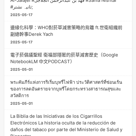
Al-Jalajel #فهد بن عبدالرحمن الجلاجل #Sania Nishtar
#ثانیہ نشتر;
2025-05-17
邊緣化科學：WHO對菸草減害策略的背離 ft.世衛組織前
副總幹事Derek Yach
2025-05-17
電子菸倡議聖經 衛福部隱匿的菸草減害歷史（Google
NotebookLM 中文PODCAST）
2025-05-01
พระคัมภีร์แห่งการริเริ่มบุหรี่ไฟฟ้า ประวัติศาสตร์ที่ซ่อนเร้น
ของการลดอันตรายจากบุหรี่โดยกระทรวงสาธารณสุขและ
สวัสดิการ
2025-05-01
La Biblia de las Iniciativas de los Cigarrillos
Electrónicos La historia oculta de la reducción de
daños del tabaco por parte del Ministerio de Salud y