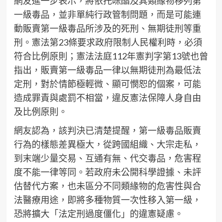
網友進一步表示，將依托咪酯及其類緣物移列第
一級毒品，並非單純行政管制問題，而是可能連
動販賣第一級毒品所涉及的死刑、無期徒刑等重
刑。憲法第23條要求政府限制人民權利時，必須
符合比例原則；憲法法庭112年憲判字第13號也曾
指出，販賣第一級毒品一律以無期徒刑為最低法
定刑，對於情節極輕微、顯可憫恕的個案，可能
造成罪責與處罰不相當，違反憲法保障人身自由
及比例原則。
網友認為，該判決已清楚提醒，第一級毒品販賣
行為的樣態差異極大，從跨國組織、大宗走私，
到末端少量交易、互通有無、代交毒品，危害程
度不能一律等同。若政府未公開科學證據、未評
估替代方案，也未區分不同類緣物的危害性與合
法醫療用途，即將多種物質一次性移入第一級，
恐將擴大「法定刑過度僵化」的違憲疑慮。