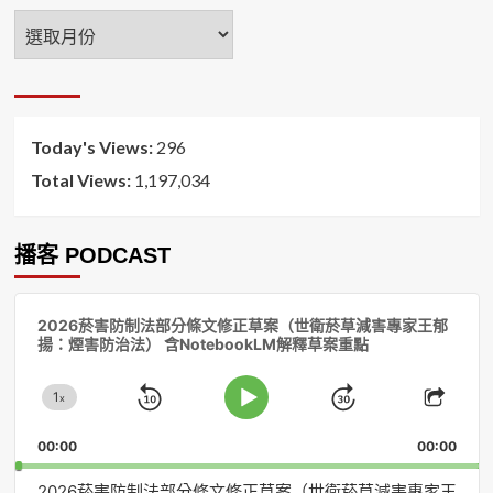
年
月
排
序
Today's Views:
296
Total Views:
1,197,034
播客 PODCAST
音
2026菸害防制法部分條文修正草案（世衛菸草減害專家王郁
訊
揚：煙害防治法） 含NotebookLM解釋草案重點
播
放
1
器
x
Skip
Jump
Change
Play
Shar
Playback
This
Pause
Backward
Forward
00:00
Rate
00:00
Episo
2026菸害防制法部分條文修正草案（世衛菸草減害專家王