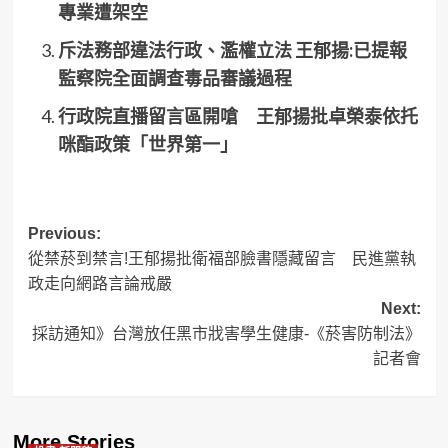
專業遭架空
斥法務部違法行政、濫權立法 王郁揚:已提報
監察院全面調查毒品審議過程
行政院直播留言區開嗆 王郁揚批卓榮泰依托
咪酯政策「世界第一」
Post
Previous:
從禁菸到禁言!王郁揚批衛福部臉書隱藏留言 民進黨執
navigation
政走向網路言論戒嚴
Next:
採訪通知》台灣放任黑市戕害學生健康-《菸害防制法》
記者會
More Stories