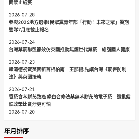
面禁止紙菸
2026-07-28
參與2026地方選舉!民眾黨青年部「行動！未來之眾」暑期
營隊7月底截止報名
2026-07-24
台灣禁菸聯盟籲效仿英國推動無煙世代禁菸 維護國人健康
2026-07-23
賴清德祝賀英國新首相柏南 王郁揚:先讓台灣《菸害防制
法》與英國接軌
2026-07-21
香菸含苯駢芘致癌 綠白合修法禁無苯駢芘的電子菸 遭批錯
誤政策比貪汙更可怕
2026-07-20
年月排序