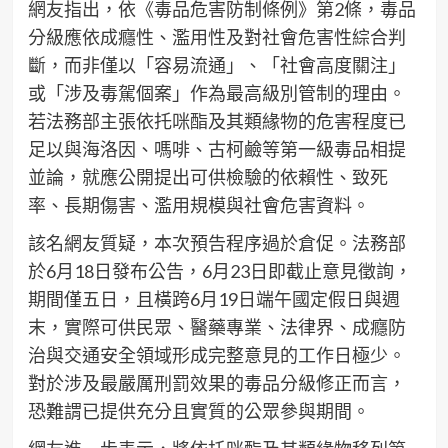
網友指出，依《毒品危害防制條例》第2條，毒品
分級應依成癮性、濫用性及對社會危害性綜合判
斷，而非僅以「容易流通」、「社會高度關注」
或「涉及毒駕個案」作為最高級別管制的理由。
若法務部主張依托咪酯及其類緣物的危害程度已
足以與海洛因、嗎啡、古柯鹼等第一級毒品相提
並論，就應公開提出可供檢驗的依賴性、致死
率、長期傷害、濫用規模與社會危害資料。
該名網友質疑，本次預告程序過於倉促。法務部
於6月18日發布公告，6月23日即截止意見徵詢，
期間僅五日，且橫跨6月19日端午國定假日與週
末，實際可供民眾、醫藥專業、法律界、成癮防
治與交通安全領域形成完整意見的工作日極少。
對於涉及最嚴厲刑罰效果的毒品分級修正而言，
恐難謂已提供充分且實質的公眾參與期間。