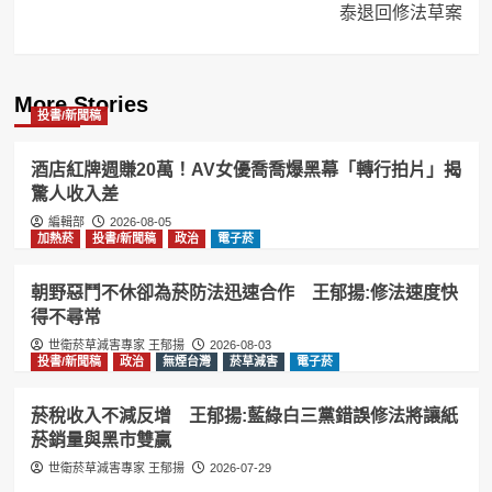
泰退回修法草案
More Stories
投書/新聞稿
酒店紅牌週賺20萬！AV女優喬喬爆黑幕「轉行拍片」揭
驚人收入差
編輯部
2026-08-05
加熱菸
投書/新聞稿
政治
電子菸
朝野惡鬥不休卻為菸防法迅速合作 王郁揚:修法速度快
得不尋常
世衛菸草減害專家 王郁揚
2026-08-03
投書/新聞稿
政治
無煙台灣
菸草減害
電子菸
菸稅收入不減反增 王郁揚:藍綠白三黨錯誤修法將讓紙
菸銷量與黑市雙贏
世衛菸草減害專家 王郁揚
2026-07-29