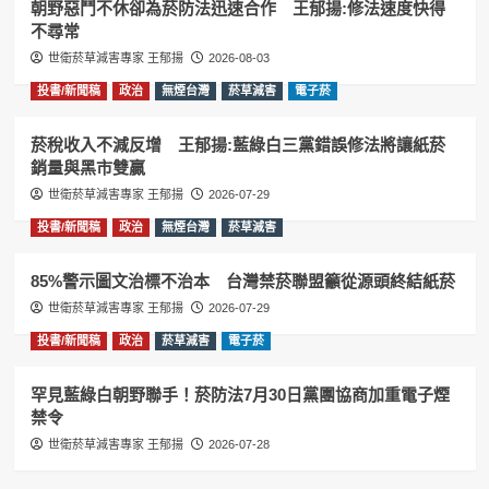
朝野惡鬥不休卻為菸防法迅速合作 王郁揚:修法速度快得
不尋常
世衛菸草減害專家 王郁揚
2026-08-03
投書/新聞稿
政治
無煙台灣
菸草減害
電子菸
菸稅收入不減反增 王郁揚:藍綠白三黨錯誤修法將讓紙菸
銷量與黑市雙贏
世衛菸草減害專家 王郁揚
2026-07-29
投書/新聞稿
政治
無煙台灣
菸草減害
85%警示圖文治標不治本 台灣禁菸聯盟籲從源頭終結紙菸
世衛菸草減害專家 王郁揚
2026-07-29
投書/新聞稿
政治
菸草減害
電子菸
罕見藍綠白朝野聯手！菸防法7月30日黨團協商加重電子煙
禁令
世衛菸草減害專家 王郁揚
2026-07-28