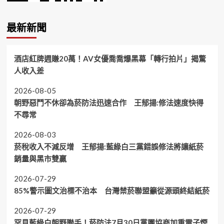
最新新聞
酒店紅牌週賺20萬！AV女優喬喬爆黑幕「轉行拍片」揭驚
人收入差
2026-08-05
朝野惡鬥不休卻為菸防法迅速合作 王郁揚:修法速度快得
不尋常
2026-08-03
菸稅收入不減反增 王郁揚:藍綠白三黨錯誤修法將讓紙菸
銷量與黑市雙贏
2026-07-29
85%警示圖文治標不治本 台灣禁菸聯盟籲從源頭終結紙菸
2026-07-29
罕見藍綠白朝野聯手！菸防法7月30日黨團協商加重電子煙