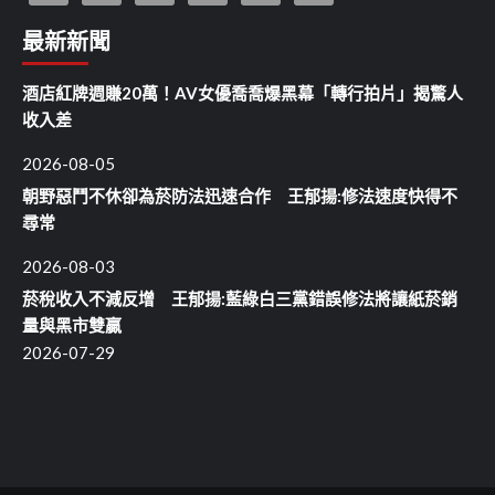
最新新聞
酒店紅牌週賺20萬！AV女優喬喬爆黑幕「轉行拍片」揭驚人
收入差
2026-08-05
朝野惡鬥不休卻為菸防法迅速合作 王郁揚:修法速度快得不
尋常
2026-08-03
菸稅收入不減反增 王郁揚:藍綠白三黨錯誤修法將讓紙菸銷
量與黑市雙贏
2026-07-29