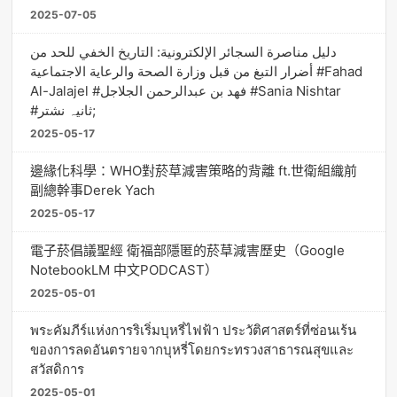
2025-07-05
دليل مناصرة السجائر الإلكترونية: التاريخ الخفي للحد من
أضرار التبغ من قبل وزارة الصحة والرعاية الاجتماعية #Fahad
Al-Jalajel #فهد بن عبدالرحمن الجلاجل #Sania Nishtar
#ثانیہ نشتر;
2025-05-17
邊緣化科學：WHO對菸草減害策略的背離 ft.世衛組織前
副總幹事Derek Yach
2025-05-17
電子菸倡議聖經 衛福部隱匿的菸草減害歷史（Google
NotebookLM 中文PODCAST）
2025-05-01
พระคัมภีร์แห่งการริเริ่มบุหรี่ไฟฟ้า ประวัติศาสตร์ที่ซ่อนเร้น
ของการลดอันตรายจากบุหรี่โดยกระทรวงสาธารณสุขและ
สวัสดิการ
2025-05-01