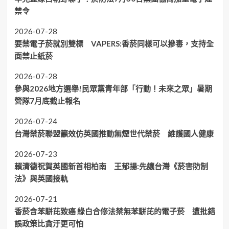
禁令
2026-07-28
要禁電子菸就別雙標 VAPERS:香菸同樣可以摻毒，支持全
面禁止紙菸
2026-07-28
參與2026地方選舉!民眾黨青年部「行動！未來之眾」暑期
營隊7月底截止報名
2026-07-24
台灣禁菸聯盟籲效仿英國推動無煙世代禁菸 維護國人健康
2026-07-23
賴清德祝賀英國新首相柏南 王郁揚:先讓台灣《菸害防制
法》與英國接軌
2026-07-21
香菸含苯駢芘致癌 綠白合修法禁無苯駢芘的電子菸 遭批錯
誤政策比貪汙更可怕