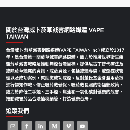
關於台灣威卜菸草減害網路媒體 VAPE
TAIWAN
台灣威卜 菸草減害網路媒體(VAPE TAIWAN Inc.) 成立於2017
年，是台灣第一間菸草減害網路媒體，致力於推廣世界衛生組
織菸草減害戰略及推動無煙台灣目標，提供尼古丁替代療法及
戒除菸草煙霧的資訊，戒菸資源，包括戒煙專線、戒煙症狀管
理以及成功案例，幫助您成功戒煙。反對董氏基金會濫用菸捐
進行認知作戰、修正吸菸救健保、吸菸救長照的衛福部政策，
致力於降低二手煙、三手煙、焦油和一氧化碳對健康的危害，
推動減害菸品合法抽稅納管，打造健康台灣。
追蹤我們