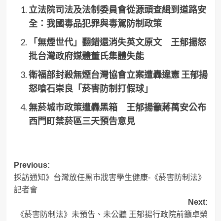
立法院司法及法制委員會從源頭查緝到道路安
全：我國毒品犯罪與毒駕防制政策
「無煙世代」翻錯還消失英文原文 王郁揚怒
批台灣政府媒體董氏集體失能
衛福部封殺無煙台灣協會立案遭轟違憲 王郁揚
怒嗆石崇良「菸害防制打假球」
無菸城市政策遭轟黑箱 王郁揚籲蔣萬安公布
西門町禁菸區三天預告意見
Post
Previous:
採訪通知》台灣放任黑市戕害學生健康-《菸害防制法》
navigation
記者會
Next:
《菸害防制法》未預告、未公聽 王郁揚行政院前籲卓榮