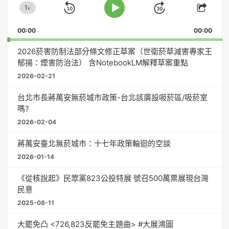
1
器
x
Skip
Jump
Change
Play
Shar
Playback
This
Pause
Backward
Forward
00:00
Rate
00:00
Episo
2026菸害防制法部分條文修正草案（世衛菸草減害專家王
郁揚：煙害防治法） 含NotebookLM解釋草案重點
2026-02-21
台北市長蔣萬安無菸城市政策-台北該廣設吸菸區/吸菸室
嗎?
2026-02-04
蔣萬安臺北無菸城市：十七年政策輪迴的空談
2026-01-14
《從核說起》民眾黨823公投特展 號召500萬票展現台灣
民意
2025-08-11
大罷免凸 <726,823反罷免主題曲> #大展鴻圖