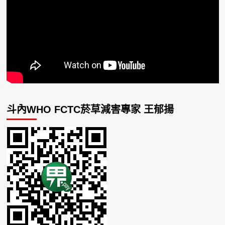
斗內WHO FCTC菸草減害專家 王郁揚