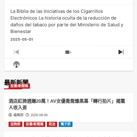
La Biblia de las Iniciativas de los Cigarrillos
Electrónicos La historia oculta de la reducción de
daños del tabaco por parte del Ministerio de Salud y
Bienestar
2025-05-01
Previous
Show
Next
Episode
Episodes
Episo
Show
List
Podcast
Information
最新新聞
投書/新聞稿
酒店紅牌週賺20萬！AV女優喬喬爆黑幕「轉行拍片」揭驚
人收入差
編輯部
2026-08-05
加熱菸
投書/新聞稿
政治
電子菸