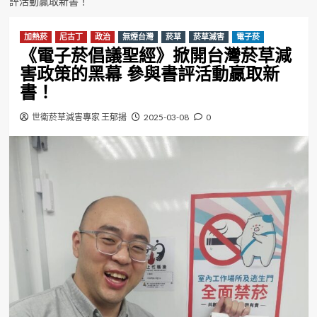
評活動贏取新書！
加熱菸
尼古丁
政治
無煙台灣
菸草
菸草減害
電子菸
《電子菸倡議聖經》掀開台灣菸草減
害政策的黑幕 參與書評活動贏取新
書！
世衛菸草減害專家 王郁揚
2025-03-08
0