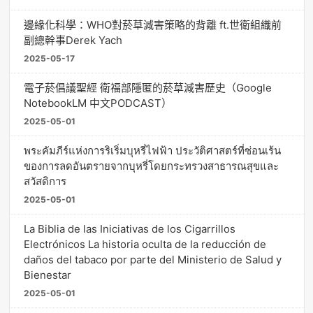
邊緣化科學：WHO對菸草減害策略的背離 ft.世衛組織前
副總幹事Derek Yach
2025-05-17
電子菸倡議聖經 衛福部隱匿的菸草減害歷史（Google
NotebookLM 中文PODCAST）
2025-05-01
พระคัมภีร์แห่งการริเริ่มบุหรี่ไฟฟ้า ประวัติศาสตร์ที่ซ่อนเร้น
ของการลดอันตรายจากบุหรี่โดยกระทรวงสาธารณสุขและ
สวัสดิการ
2025-05-01
La Biblia de las Iniciativas de los Cigarrillos
Electrónicos La historia oculta de la reducción de
daños del tabaco por parte del Ministerio de Salud y
Bienestar
2025-05-01