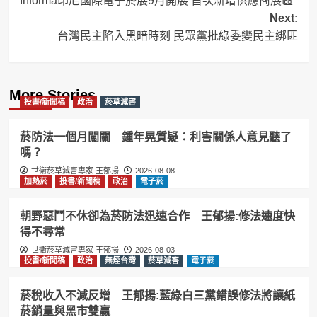
Informa印尼國際電子菸展9月開展 首次新增供應商展區
navigation
Next:
台灣民主陷入黑暗時刻 民眾黨批綠委變民主綁匪
More Stories
投書/新聞稿
政治
菸草減害
菸防法一個月闖關 鍾年晃質疑：利害關係人意見聽了
嗎？
世衛菸草減害專家 王郁揚
2026-08-08
加熱菸
投書/新聞稿
政治
電子菸
朝野惡鬥不休卻為菸防法迅速合作 王郁揚:修法速度快
得不尋常
世衛菸草減害專家 王郁揚
2026-08-03
投書/新聞稿
政治
無煙台灣
菸草減害
電子菸
菸稅收入不減反增 王郁揚:藍綠白三黨錯誤修法將讓紙
菸銷量與黑市雙贏