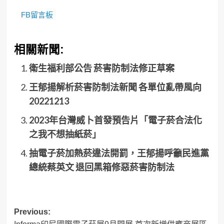
FB留言板
相關新聞:
衛生福利部公告 菸害防制法修正草案
王郁揚解析菸害防制法新聞 各單位亂帶風向
20221213
2023年台灣威卜首發預告片「電子菸合法化
之我不想抽紙菸」
抽電子菸加熱菸違法開罰，王郁揚呼籲民進黨
總統蔡英文 退回黑箱修惡菸害防制法
Post
Previous: