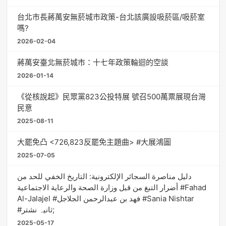
台北市長蔣萬安無菸城市政策-台北該廣設吸菸區/吸菸室
嗎?
2026-02-04
蔣萬安臺北無菸城市：十七年政策輪迴的空談
2026-01-14
《從核說起》民眾黨823公投特展 號召500萬票展現台灣
民意
2025-08-11
大罷免凸 <726,823反罷免主題曲> #大展鴻圖
2025-07-05
دليل مناصرة السجائر الإلكترونية: التاريخ الخفي للحد من
أضرار التبغ من قبل وزارة الصحة والرعاية الاجتماعية #Fahad
Al-Jalajel #فهد بن عبدالرحمن الجلاجل #Sania Nishtar
#ثانیہ نشتر;
2025-05-17