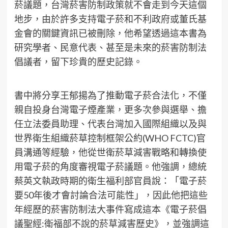
菸議題，台灣菸害防制政策就不會走到今天這個
地步，由於許多支持電子菸和不利政府或董氏基
金會的關鍵資訊已被刪除，他希望透過這本書為
研究學者、民意代表、甚至是未來的菸害防制法
倡議者，留下珍貴的歷史記錄。
書中將分享王郁揚為了推動電子菸合法化，不僅
親自投身台灣電子煙產業，更多次參與選舉、擔
任立法委員助理、代表台灣加入國際組織以及與
世界衛生組織菸草控制框架公約(WHO FCTC)官
員溝通等經驗，他從世衛菸草減害戰略和轉換使
用電子菸的角度審視電子菸議題。他強調，總統
蔡英文執政時期的衛生福利部官員說：「電子菸
要50年後才會討論合法可能性」，因此他把這些
年經歷的菸害防制法大事件寫成這本《電子菸倡
議聖經:衛福部不說的菸草減害歷史》，並強調這