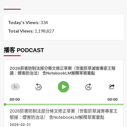
排
序
Today's Views:
334
Total Views:
1,198,827
播客 PODCAST
音
2026菸害防制法部分條文修正草案（世衛菸草減害專家王郁
訊
揚：煙害防治法） 含NotebookLM解釋草案重點
播
放
1
器
x
Skip
Jump
Change
Play
Shar
Playback
This
Pause
Backward
Forward
00:00
Rate
00:00
Episo
2026菸害防制法部分條文修正草案（世衛菸草減害專家王
郁揚：煙害防治法） 含NotebookLM解釋草案重點
2026-02-21