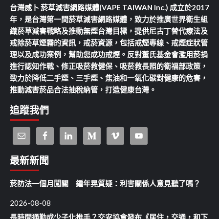
台灣威卜 菸草減害網路媒體(VAPE TAIWAN Inc.) 成立於2017
年，是台灣第一間菸草減害網路媒體，致力於推廣世界衛生組
織菸草減害戰略及推動無煙台灣目標，提供尼古丁替代療法及
戒除菸草煙霧的資訊，戒菸資源，包括戒煙專線、戒煙症狀管
理以及成功案例，幫助您成功戒煙。反對董氏基金會濫用菸捐
進行認知作戰、修正吸菸救健保、吸菸救長照的衛福部政策，
致力於降低二手煙、三手煙、焦油和一氧化碳對健康的危害，
推動減害菸品合法抽稅納管，打造健康台灣。
追蹤我們
最新新聞
菸防法一個月闖關 鍾年晃質疑：利害關係人意見聽了嗎？
2026-08-08
長時間通勤成少子化推手？交安協會發布《居住，交通，和下