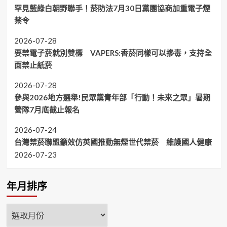
罕見藍綠白朝野聯手！菸防法7月30日黨團協商加重電子煙
禁令
2026-07-28
要禁電子菸就別雙標 VAPERS:香菸同樣可以摻毒，支持全
面禁止紙菸
2026-07-28
參與2026地方選舉!民眾黨青年部「行動！未來之眾」暑期
營隊7月底截止報名
2026-07-24
台灣禁菸聯盟籲效仿英國推動無煙世代禁菸 維護國人健康
2026-07-23
年月排序
年
月