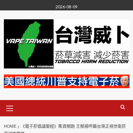
Skip
2026-08-09
to
content
Primary
Menu
HOME
《電子菸倡議聖經》集資開跑 王郁揚呼籲台灣正視世衛菸