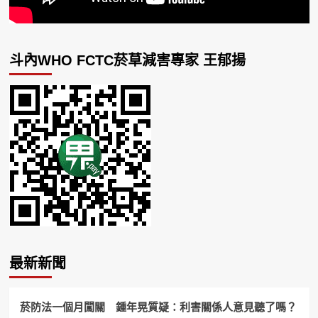
斗內WHO FCTC菸草減害專家 王郁揚
最新新聞
菸防法一個月闖關 鍾年晃質疑：利害關係人意見聽了嗎？