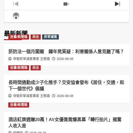
Previous
Show
Next
Episode
Episodes
Episo
Show
List
Podcast
Information
最新新聞
投書/新聞稿
政治
菸草減害
菸防法一個月闖關 鍾年晃質疑：利害關係人意見聽了嗎？
世衛菸草減害專家 王郁揚
2026-08-08
投書/新聞稿
政治
長時間通勤成少子化推手？交安協會發布《居住，交通，和
下一個世代》倡議
世衛菸草減害專家 王郁揚
2026-08-08
投書/新聞稿
酒店紅牌週賺20萬！AV女優喬喬爆黑幕「轉行拍片」揭驚
人收入差
編輯部
2026-08-05