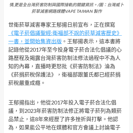
情,更是全台灣菸害防制與國際接軌的關鍵資訊。/圖：台灣威卜
菸草減害網路媒體VAPE TAIWAN 製作
世衛菸草減害專家王郁揚日前宣布，正在撰寫
《電子菸倡議聖經:衛福部不說的菸草減害歷史》
一書，並開始集資出版
。王郁揚表示，這本書將
記錄他從2017年至今投身電子菸合法化倡議的心
路歷程及揭露台灣菸害防制法修法過程中不為人
知的內幕，直播時更怒批《菸害防制法》淪為
《菸捐菸稅保護法》，衛福部跟董氏都已經菸捐
菸稅嚴重成癮。
王郁揚指出，他從2017年投入電子菸合法化倡
議，到2023年菸害防制法修正將電子菸列為類菸
品禁止，這8年來經歷了許多挫折與打擊。他認
為，如果能公平地在媒體和官方會議上討論電子