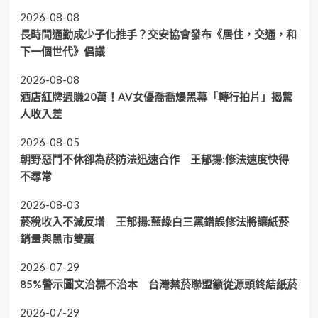
2026-08-08
長時間通勤成少子化推手？交安協會發布《居住，交通，和
下一個世代》倡議
2026-08-08
酒店紅牌週賺20萬！AV女優喬喬爆黑幕「轉行拍片」揭驚
人收入差
2026-08-05
朝野惡鬥不休卻為菸防法迅速合作 王郁揚:修法速度快得
不尋常
2026-08-03
菸稅收入不減反增 王郁揚:藍綠白三黨錯誤修法將讓紙菸
銷量與黑市雙贏
2026-07-29
85%警示圖文治標不治本 台灣禁菸聯盟籲從源頭終結紙菸
2026-07-29