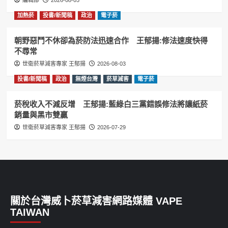
加熱菸
投書/新聞稿
政治
電子菸
朝野惡鬥不休卻為菸防法迅速合作 王郁揚:修法速度快得
不尋常
世衛菸草減害專家 王郁揚
2026-08-03
投書/新聞稿
政治
無煙台灣
菸草減害
電子菸
菸稅收入不減反增 王郁揚:藍綠白三黨錯誤修法將讓紙菸
銷量與黑市雙贏
世衛菸草減害專家 王郁揚
2026-07-29
關於台灣威卜菸草減害網路媒體 VAPE
TAIWAN