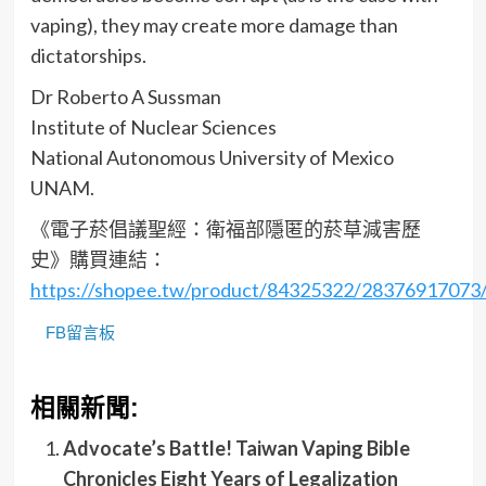
vaping), they may create more damage than
dictatorships.
Dr Roberto A Sussman
Institute of Nuclear Sciences
National Autonomous University of Mexico
UNAM.
《電子菸倡議聖經：衛福部隱匿的菸草減害歷
史》購買連結：
https://shopee.tw/product/84325322/28376917073
FB留言板
相關新聞:
Advocate’s Battle! Taiwan Vaping Bible
Chronicles Eight Years of Legalization