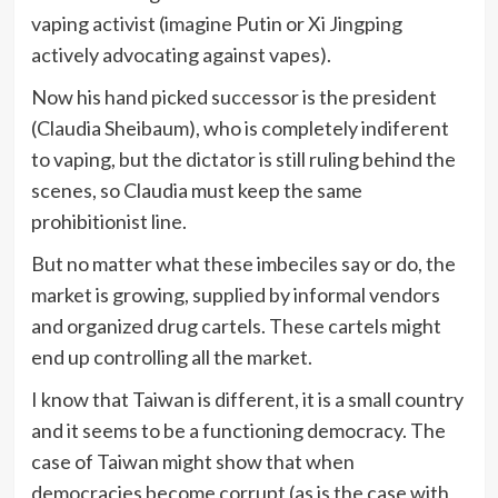
vaping activist (imagine Putin or Xi Jingping
actively advocating against vapes).
Now his hand picked successor is the president
(Claudia Sheibaum), who is completely indiferent
to vaping, but the dictator is still ruling behind the
scenes, so Claudia must keep the same
prohibitionist line.
But no matter what these imbeciles say or do, the
market is growing, supplied by informal vendors
and organized drug cartels. These cartels might
end up controlling all the market.
I know that Taiwan is different, it is a small country
and it seems to be a functioning democracy. The
case of Taiwan might show that when
democracies become corrupt (as is the case with