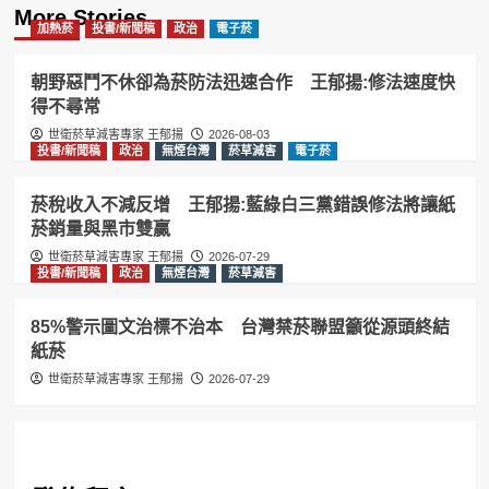
More Stories
加熱菸
投書/新聞稿
政治
電子菸
朝野惡鬥不休卻為菸防法迅速合作 王郁揚:修法速度快
得不尋常
世衛菸草減害專家 王郁揚
2026-08-03
投書/新聞稿
政治
無煙台灣
菸草減害
電子菸
菸稅收入不減反增 王郁揚:藍綠白三黨錯誤修法將讓紙
菸銷量與黑市雙贏
世衛菸草減害專家 王郁揚
2026-07-29
投書/新聞稿
政治
無煙台灣
菸草減害
85%警示圖文治標不治本 台灣禁菸聯盟籲從源頭終結
紙菸
世衛菸草減害專家 王郁揚
2026-07-29