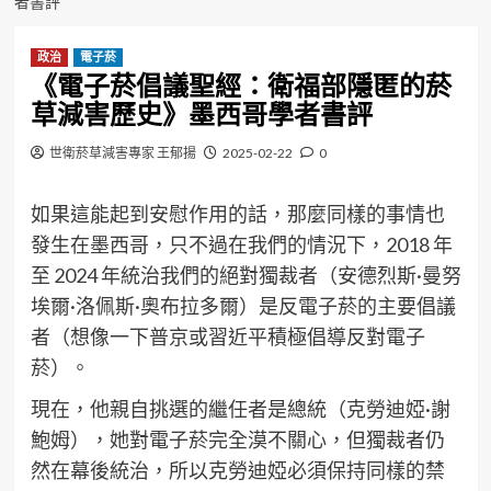
者書評
政治
電子菸
《電子菸倡議聖經：衛福部隱匿的菸
草減害歷史》墨西哥學者書評
世衛菸草減害專家 王郁揚
2025-02-22
0
如果這能起到安慰作用的話，那麼同樣的事情也
發生在墨西哥，只不過在我們的情況下，2018 年
至 2024 年統治我們的絕對獨裁者（安德烈斯·曼努
埃爾·洛佩斯·奧布拉多爾）是反電子菸的主要倡議
者（想像一下普京或習近平積極倡導反對電子
菸）。
現在，他親自挑選的繼任者是總統（克勞迪婭·謝
鮑姆），她對電子菸完全漠不關心，但獨裁者仍
然在幕後統治，所以克勞迪婭必須保持同樣的禁