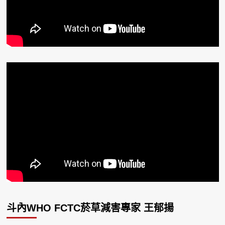
斗內WHO FCTC菸草減害專家 王郁揚