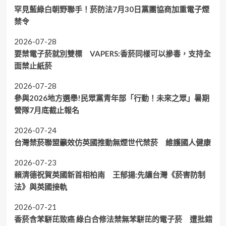
罕見藍綠白朝野聯手！菸防法7月30日黨團協商加重電子煙
禁令
2026-07-28
要禁電子菸就別雙標 VAPERS:香菸同樣可以摻毒，支持全
面禁止紙菸
2026-07-28
參與2026地方選舉!民眾黨青年部「行動！未來之眾」暑期
營隊7月底截止報名
2026-07-24
台灣禁菸聯盟籲效仿英國推動無煙世代禁菸 維護國人健康
2026-07-23
賴清德祝賀英國新首相柏南 王郁揚:先讓台灣《菸害防制
法》與英國接軌
2026-07-21
香菸含苯駢芘致癌 綠白合修法禁無苯駢芘的電子菸 遭批錯