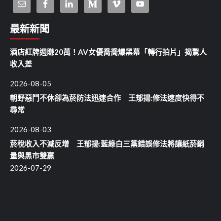
最新新聞
酒店紅牌週賺20萬！AV女優喬喬爆黑幕「轉行拍片」揭驚人
收入差
2026-08-05
朝野惡鬥不休卻為菸防法迅速合作 王郁揚:修法速度快得不
尋常
2026-08-03
菸稅收入不減反增 王郁揚:藍綠白三黨錯誤修法將讓紙菸銷
量與黑市雙贏
2026-07-29