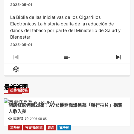
2025-05-01
La Biblia de las Iniciativas de los Cigarrillos
Electrónicos La historia oculta de la reducción de
daños del tabaco por parte del Ministerio de Salud y
Bienestar
2025-05-01
Previous
Show
Next
Episode
Episodes
Episo
Show
List
Podcast
Information
最新新聞
投書/新聞稿
酒店紅牌週賺20萬！AV女優喬喬爆黑幕「轉行拍片」揭驚
人收入差
編輯部
2026-08-05
加熱菸
投書/新聞稿
政治
電子菸