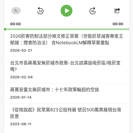
放
1
器
x
Skip
Jump
Change
Play
Shar
Playback
This
Pause
Backward
Forward
00:00
Rate
00:00
Episo
2026菸害防制法部分條文修正草案（世衛菸草減害專家王
郁揚：煙害防治法） 含NotebookLM解釋草案重點
2026-02-21
台北市長蔣萬安無菸城市政策-台北該廣設吸菸區/吸菸室
嗎?
2026-02-04
蔣萬安臺北無菸城市：十七年政策輪迴的空談
2026-01-14
《從核說起》民眾黨823公投特展 號召500萬票展現台灣
民意
2025-08-11