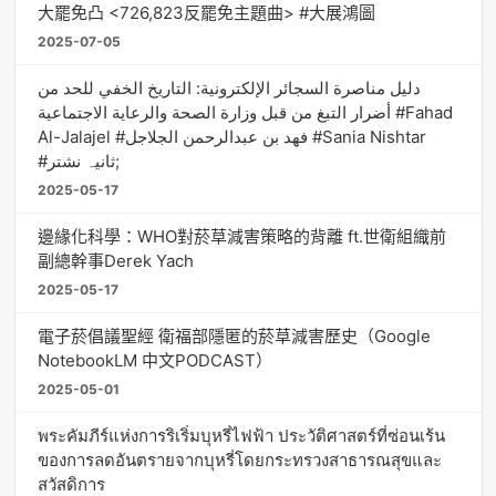
大罷免凸 <726,823反罷免主題曲> #大展鴻圖
2025-07-05
دليل مناصرة السجائر الإلكترونية: التاريخ الخفي للحد من
أضرار التبغ من قبل وزارة الصحة والرعاية الاجتماعية #Fahad
Al-Jalajel #فهد بن عبدالرحمن الجلاجل #Sania Nishtar
#ثانیہ نشتر;
2025-05-17
邊緣化科學：WHO對菸草減害策略的背離 ft.世衛組織前
副總幹事Derek Yach
2025-05-17
電子菸倡議聖經 衛福部隱匿的菸草減害歷史（Google
NotebookLM 中文PODCAST）
2025-05-01
พระคัมภีร์แห่งการริเริ่มบุหรี่ไฟฟ้า ประวัติศาสตร์ที่ซ่อนเร้น
ของการลดอันตรายจากบุหรี่โดยกระทรวงสาธารณสุขและ
สวัสดิการ