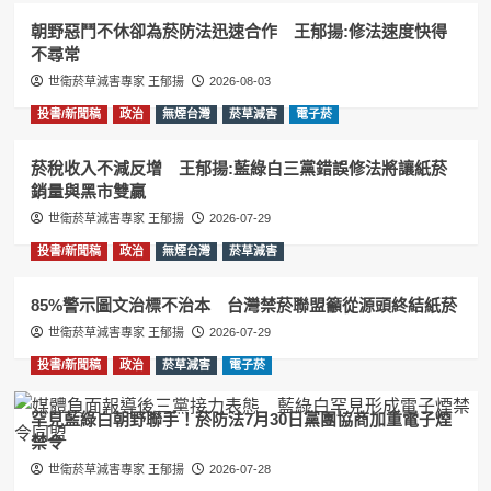
朝野惡鬥不休卻為菸防法迅速合作 王郁揚:修法速度快得
不尋常
世衛菸草減害專家 王郁揚
2026-08-03
投書/新聞稿
政治
無煙台灣
菸草減害
電子菸
菸稅收入不減反增 王郁揚:藍綠白三黨錯誤修法將讓紙菸
銷量與黑市雙贏
世衛菸草減害專家 王郁揚
2026-07-29
投書/新聞稿
政治
無煙台灣
菸草減害
85%警示圖文治標不治本 台灣禁菸聯盟籲從源頭終結紙菸
世衛菸草減害專家 王郁揚
2026-07-29
投書/新聞稿
政治
菸草減害
電子菸
罕見藍綠白朝野聯手！菸防法7月30日黨團協商加重電子煙
禁令
世衛菸草減害專家 王郁揚
2026-07-28