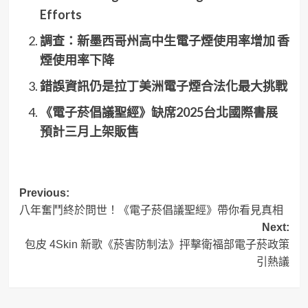
Efforts
調查：新墨西哥州高中生電子煙使用率增加 香
煙使用率下降
錯誤資訊仍是拉丁美洲電子煙合法化最大挑戰
《電子菸倡議聖經》缺席2025台北國際書展
預計三月上架販售
Post
Previous:
八年奮鬥終於問世！《電子菸倡議聖經》帶你看見真相
navigation
Next:
包皮 4Skin 新歌《菸害防制法》抨擊衛福部電子菸政策
引熱議