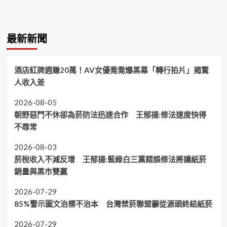
最新新聞
酒店紅牌週賺20萬！AV女優喬喬爆黑幕「轉行拍片」揭驚
人收入差
2026-08-05
朝野惡鬥不休卻為菸防法迅速合作 王郁揚:修法速度快得
不尋常
2026-08-03
菸稅收入不減反增 王郁揚:藍綠白三黨錯誤修法將讓紙菸
銷量與黑市雙贏
2026-07-29
85%警示圖文治標不治本 台灣禁菸聯盟籲從源頭終結紙菸
2026-07-29