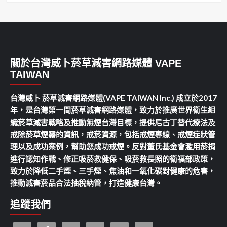
關於台灣威卜菸草減害網路媒體 VAPE
TAIWAN
台灣威卜 菸草減害網路媒體(VAPE TAIWAN Inc.) 成立於2017
年，是台灣第一間菸草減害網路媒體，致力於推廣世界衛生組
織菸草減害戰略及推動無煙台灣目標，提供尼古丁替代療法及
戒除菸草煙霧的資訊，戒菸資源，包括戒煙專線、戒煙症狀管
理以及成功案例，幫助您成功戒煙。反對董氏基金會濫用菸捐
進行認知作戰、修正吸菸救健保、吸菸救長照的衛福部政策，
致力於降低二手煙、三手煙、焦油和一氧化碳對健康的危害，
推動減害菸品合法抽稅納管，打造健康台灣。
追蹤我們