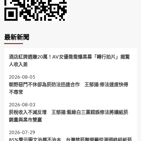
最新新聞
酒店紅牌週賺20萬！AV女優喬喬爆黑幕「轉行拍片」揭驚
人收入差
2026-08-05
朝野惡鬥不休卻為菸防法迅速合作 王郁揚:修法速度快得
不尋常
2026-08-03
菸稅收入不減反增 王郁揚:藍綠白三黨錯誤修法將讓紙菸
銷量與黑市雙贏
2026-07-29
85%警示圖文治標不治本 台灣禁菸聯盟籲從源頭終結紙菸