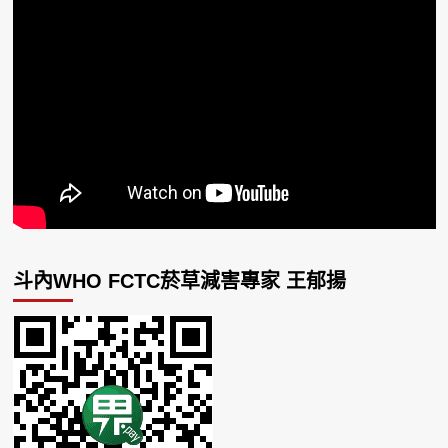
斗內WHO FCTC菸草減害專家 王郁揚