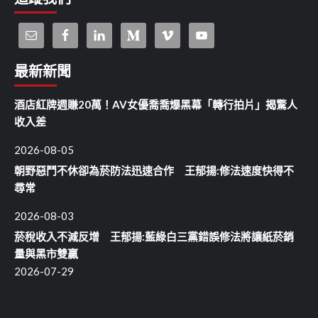
最新新聞
酒店紅牌週賺20萬！AV女優喬喬爆黑幕「轉行拍片」揭驚人
收入差
2026-08-05
朝野惡鬥不休卻為菸防法迅速合作 王郁揚:修法速度快得不
尋常
2026-08-03
菸稅收入不減反增 王郁揚:藍綠白三黨錯誤修法將讓紙菸銷
量與黑市雙贏
2026-07-29