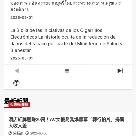
ของการลดอันตรายจากบุหรี่โดยกระทรวงสาธารณสุขและ
สวัสดิการ
2025-05-01
La Biblia de las Iniciativas de los Cigarrillos
Electrónicos La historia oculta de la reducción de
daños del tabaco por parte del Ministerio de Salud y
Bienestar
2025-05-01
Previous
Show
Next
Episode
Episodes
Episo
Show
List
Podcast
Information
最新新聞
投書/新聞稿
酒店紅牌週賺20萬！AV女優喬喬爆黑幕「轉行拍片」揭驚
人收入差
編輯部
2026-08-05