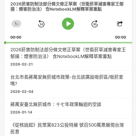
2026菸害防制法部分條文修正草案（世衛菸草減害專家王郁
訊
揚：煙害防治法） 含NotebookLM解釋草案重點
播
放
1
器
x
Skip
Jump
Change
Play
Shar
Playback
This
Pause
Backward
Forward
00:00
Rate
00:00
Episo
2026菸害防制法部分條文修正草案（世衛菸草減害專家王
郁揚：煙害防治法） 含NotebookLM解釋草案重點
2026-02-21
台北市長蔣萬安無菸城市政策-台北該廣設吸菸區/吸菸室
嗎?
2026-02-04
蔣萬安臺北無菸城市：十七年政策輪迴的空談
2026-01-14
《從核說起》民眾黨823公投特展 號召500萬票展現台灣
民意