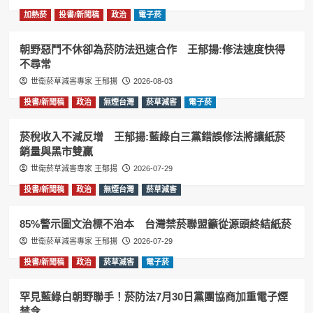
加熱菸
投書/新聞稿
政治
電子菸
朝野惡鬥不休卻為菸防法迅速合作 王郁揚:修法速度快得
不尋常
世衛菸草減害專家 王郁揚
2026-08-03
投書/新聞稿
政治
無煙台灣
菸草減害
電子菸
菸稅收入不減反增 王郁揚:藍綠白三黨錯誤修法將讓紙菸
銷量與黑市雙贏
世衛菸草減害專家 王郁揚
2026-07-29
投書/新聞稿
政治
無煙台灣
菸草減害
85%警示圖文治標不治本 台灣禁菸聯盟籲從源頭終結紙菸
世衛菸草減害專家 王郁揚
2026-07-29
投書/新聞稿
政治
菸草減害
電子菸
罕見藍綠白朝野聯手！菸防法7月30日黨團協商加重電子煙
禁令