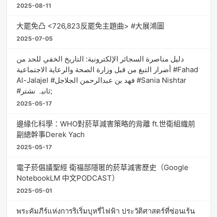
2025-08-11
大罷免凸 <726,823反罷免主題曲> #大展鴻圖
2025-07-05
دليل مناصرة السجائر الإلكترونية: التاريخ الخفي للحد من
أضرار التبغ من قبل وزارة الصحة والرعاية الاجتماعية #Fahad
Al-Jalajel #فهد بن عبدالرحمن الجلاجل #Sania Nishtar
#ثانیہ نشتر;
2025-05-17
邊緣化科學：WHO對菸草減害策略的背離 ft.世衛組織前
副總幹事Derek Yach
2025-05-17
電子菸倡議聖經 衛福部隱匿的菸草減害歷史（Google
NotebookLM 中文PODCAST）
2025-05-01
พระคัมภีร์แห่งการริเริ่มบุหรี่ไฟฟ้า ประวัติศาสตร์ที่ซ่อนเร้น