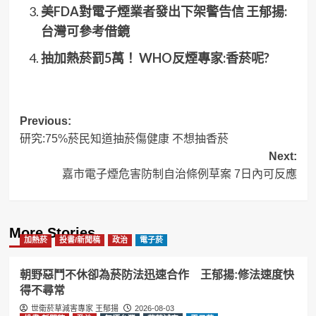
美FDA對電子煙業者發出下架警告信 王郁揚:
台灣可參考借鏡
抽加熱菸罰5萬！ WHO反煙專家:香菸呢?
Post
Previous:
研究:75%菸民知道抽菸傷健康 不想抽香菸
navigation
Next:
嘉市電子煙危害防制自治條例草案 7日內可反應
More Stories
加熱菸
投書/新聞稿
政治
電子菸
朝野惡鬥不休卻為菸防法迅速合作 王郁揚:修法速度快
得不尋常
世衛菸草減害專家 王郁揚
2026-08-03