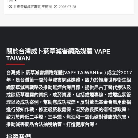
世衛菸草減害專家 王郁揚
2026-07-28
關於台灣威卜菸草減害網路媒體 VAPE
TAIWAN
台灣威卜 菸草減害網路媒體(VAPE TAIWAN Inc.) 成立於2017
年，是台灣第一間菸草減害網路媒體，致力於推廣世界衛生組
織菸草減害戰略及推動無煙台灣目標，提供尼古丁替代療法及
戒除菸草煙霧的資訊，戒菸資源，包括戒煙專線、戒煙症狀管
理以及成功案例，幫助您成功戒煙。反對董氏基金會濫用菸捐
進行認知作戰、修正吸菸救健保、吸菸救長照的衛福部政策，
致力於降低二手煙、三手煙、焦油和一氧化碳對健康的危害，
推動減害菸品合法抽稅納管，打造健康台灣。
追蹤我們