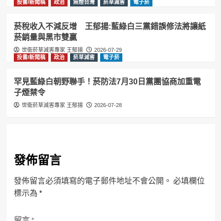
投書/新聞稿
政治
無煙台灣
菸草減害
電子菸
菸稅收入不減反增 王郁揚:藍綠白三黨錯誤修法將讓紙
菸銷量與黑市雙贏
世衛菸草減害專家 王郁揚
2026-07-29
投書/新聞稿
政治
菸草減害
電子菸
罕見藍綠白朝野聯手！菸防法7月30日黨團協商加重電
子煙禁令
世衛菸草減害專家 王郁揚
2026-07-28
發佈留言
發佈留言必須填寫的電子郵件地址不會公開。
必填欄位
標示為
*
留言
*