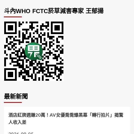
斗內WHO FCTC菸草減害專家 王郁揚
最新新聞
酒店紅牌週賺20萬！AV女優喬喬爆黑幕「轉行拍片」揭驚
人收入差