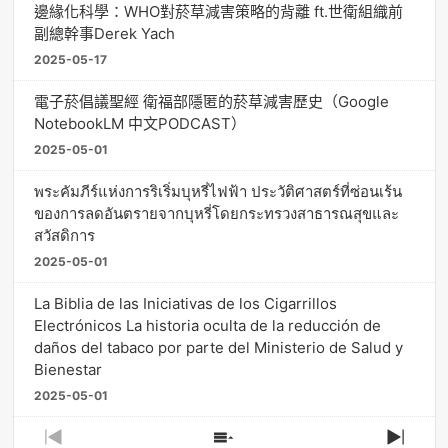
邊緣化科學：WHO對菸草減害策略的背離 ft.世衛組織前
副總幹事Derek Yach
2025-05-17
電子菸倡議聖經 衛福部隱匿的菸草減害歷史（Google
NotebookLM 中文PODCAST）
2025-05-01
พระคัมภีร์แห่งการริเริ่มบุหรี่ไฟฟ้า ประวัติศาสตร์ที่ซ่อนเร้น
ของการลดอันตรายจากบุหรี่โดยกระทรวงสาธารณสุขและ
สวัสดิการ
2025-05-01
La Biblia de las Iniciativas de los Cigarrillos
Electrónicos La historia oculta de la reducción de
daños del tabaco por parte del Ministerio de Salud y
Bienestar
2025-05-01
Previous
Show
Next