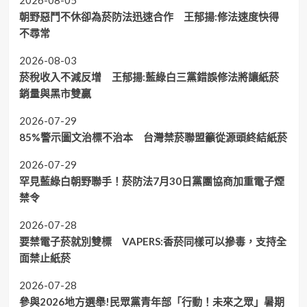
2026-08-05
朝野惡鬥不休卻為菸防法迅速合作 王郁揚:修法速度快得
不尋常
2026-08-03
菸稅收入不減反增 王郁揚:藍綠白三黨錯誤修法將讓紙菸
銷量與黑市雙贏
2026-07-29
85%警示圖文治標不治本 台灣禁菸聯盟籲從源頭終結紙菸
2026-07-29
罕見藍綠白朝野聯手！菸防法7月30日黨團協商加重電子煙
禁令
2026-07-28
要禁電子菸就別雙標 VAPERS:香菸同樣可以摻毒，支持全
面禁止紙菸
2026-07-28
參與2026地方選舉!民眾黨青年部「行動！未來之眾」暑期