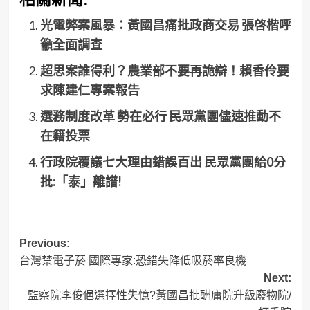
光電弊案風暴：黃國昌痛批政商交易 張啓楷呼
籲全面調查
超思案誰得利？農業部不要再詭辯！賴香伶要
求陳建仁專案報告
選務制度改革 勢在必行 民眾黨團儘速推動不
在籍投票
行政院覆議七大理由錯誤百出 民眾黨團給0分
批:「泰」離譜!
Post
Previous:
台灣禁電子菸 國際專家:恐錯失降低吸菸率良機
navigation
Next:
監察院李俊俋選擇性失憶?黃國昌批酬庸院升級廢物院/