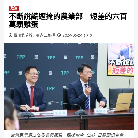
政治
不斷說謊遮掩的農業部 短差的六百
萬顆雞蛋
世衛菸草減害專家 王郁揚
2024-06-24
0
台灣民眾黨立法委員黃國昌、張啓楷今（24）日召開記者會，