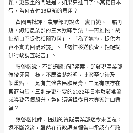
顆，更嚴重的問題是，如果只進口了15萬箱日本
蛋，為何支付18萬箱的費用？
黃國昌批評，農業部的說法一變再變、一騙再
騙，總結農業部的三大欺瞞手法「一再推拖，胡
扯藉口不提供相關資料」、「為了遮掩，提供內
容不實的回覆數據」、「匆忙移送偵查，拒絕提
供行政調查報告」。
張啓楷說，不斷追蹤整起弊案，卻發現農業部
像擠牙膏一樣，不願清楚說明。此案至少涉及三
個重點，一是有無浪費民脂民膏，二是有無存在
官商勾結，三則是更重要的2022年日本爆發禽流
感導致蛋價飆升，為何還選擇從日本專案進口雞
蛋？
張啓楷批評，提出的質疑農業部迄今未回覆，
還不斷說謊，雖然在行政調查報告中承認有行政