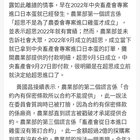
露如此離譜的情事，早在2022年中央畜產會專案
進口日本蛋就已經發生。農業部第一個謊言係
「超思不是為了農委會專案進口雞蛋才成立」，
並表示超思2022年就有實績；然而，農業部並未
告訴社會大眾，2022年9月成立的超思，成立當下
就已拿到中央畜產會專案進口日本蛋的訂單，攤
開農業部提供的付款明細，超思9月5日成立，中
央畜產會9月27日即付款，很明顯是在超思成立前
就決定給超思進口了。
黃國昌接續表示，農業部的第二個謊言係「合
約內有保密條款所以合約不能提供」，此一說法
在委員會質詢時已被打臉，因為合約有保密條款
的係廠商，農業部直到謊言被戳破才承諾提供合
約。農業部的第三個謊言係「畜產會從日本進口
雞蛋沒有簽訂合約」，此一金額超過2億的採購案
到底有沒有合約，農業部的說法一變再變，今年3