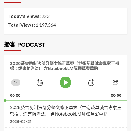
序
Today's Views:
223
Total Views:
1,197,564
播客 PODCAST
音
2026菸害防制法部分條文修正草案（世衛菸草減害專家王郁
訊
揚：煙害防治法） 含NotebookLM解釋草案重點
播
放
1
器
x
Skip
Jump
Change
Play
Shar
Playback
This
Pause
Backward
Forward
00:00
Rate
00:00
Episo
2026菸害防制法部分條文修正草案（世衛菸草減害專家王
郁揚：煙害防治法） 含NotebookLM解釋草案重點
2026-02-21