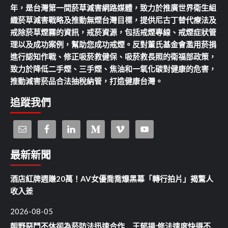
年，是台灣第一間菸草減害網路媒體，致力於推廣世界衛生組
織菸草減害戰略及推動無煙台灣目標，提供尼古丁替代療法及
戒除菸草煙霧的資訊，戒菸資源，包括戒煙專線、戒煙症狀管
理以及成功案例，幫助您成功戒煙。反對董氏基金會濫用菸捐
進行認知作戰、修正吸菸救健保、吸菸救長照的衛福部政策，
致力於降低二手煙、三手煙、焦油和一氧化碳對健康的危害，
推動減害菸品合法抽稅納管，打造健康台灣。
追蹤我們
最新新聞
酒店紅牌週賺20萬！AV女優喬喬爆黑幕「轉行拍片」揭驚人
收入差
2026-08-05
朝野惡鬥不休卻為菸防法迅速合作 王郁揚:修法速度快得不