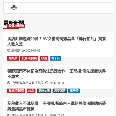
Episode
Episodes
Episo
Show
List
Podcast
Information
最新新聞
投書/新聞稿
酒店紅牌週賺20萬！AV女優喬喬爆黑幕「轉行拍片」揭驚
人收入差
編輯部
2026-08-05
加熱菸
投書/新聞稿
政治
電子菸
朝野惡鬥不休卻為菸防法迅速合作 王郁揚:修法速度快得
不尋常
世衛菸草減害專家 王郁揚
2026-08-03
投書/新聞稿
政治
無煙台灣
菸草減害
電子菸
菸稅收入不減反增 王郁揚:藍綠白三黨錯誤修法將讓紙菸
銷量與黑市雙贏
世衛菸草減害專家 王郁揚
2026-07-29