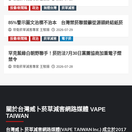
投書/新聞稿
政治
無煙台灣
菸草減害
85%警示圖文治標不治本 台灣禁菸聯盟籲從源頭終結紙菸
世衛菸草減害專家 王郁揚
2026-07-29
投書/新聞稿
政治
菸草減害
電子菸
罕見藍綠白朝野聯手！菸防法7月30日黨團協商加重電子煙
禁令
世衛菸草減害專家 王郁揚
2026-07-28
關於台灣威卜菸草減害網路媒體 VAPE
TAIWAN
台灣威卜 菸草減害網路媒體(VAPE TAIWAN Inc.) 成立於2017