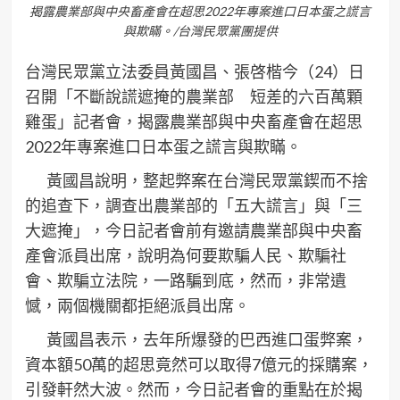
揭露農業部與中央畜產會在超思2022年專案進口日本蛋之謊言
與欺瞞。/台灣民眾黨團提供
台灣民眾黨立法委員黃國昌、張啓楷今（24）日
召開「不斷說謊遮掩的農業部 短差的六百萬顆
雞蛋」記者會，揭露農業部與中央畜產會在超思
2022年專案進口日本蛋之謊言與欺瞞。
黃國昌說明，整起弊案在台灣民眾黨鍥而不捨
的追查下，調查出農業部的「五大謊言」與「三
大遮掩」，今日記者會前有邀請農業部與中央畜
產會派員出席，說明為何要欺騙人民、欺騙社
會、欺騙立法院，一路騙到底，然而，非常遺
憾，兩個機關都拒絕派員出席。
黃國昌表示，去年所爆發的巴西進口蛋弊案，
資本額50萬的超思竟然可以取得7億元的採購案，
引發軒然大波。然而，今日記者會的重點在於揭