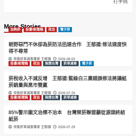
打手院
More Stories
加熱菸
投書/新聞稿
政治
電子菸
朝野惡鬥不休卻為菸防法迅速合作 王郁揚:修法速度快
得不尋常
世衛菸草減害專家 王郁揚
2026-08-03
投書/新聞稿
政治
無煙台灣
菸草減害
電子菸
菸稅收入不減反增 王郁揚:藍綠白三黨錯誤修法將讓紙
菸銷量與黑市雙贏
世衛菸草減害專家 王郁揚
2026-07-29
投書/新聞稿
政治
無煙台灣
菸草減害
85%警示圖文治標不治本 台灣禁菸聯盟籲從源頭終結
紙菸
世衛菸草減害專家 王郁揚
2026-07-29