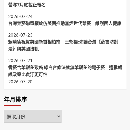
營隊7月底截止報名
2026-07-24
台灣禁菸聯盟籲效仿英國推動無煙世代禁菸 維護國人健康
2026-07-23
賴清德祝賀英國新首相柏南 王郁揚:先讓台灣《菸害防制
法》與英國接軌
2026-07-21
香菸含苯駢芘致癌 綠白合修法禁無苯駢芘的電子菸 遭批錯
誤政策比貪汙更可怕
2026-07-20
年月排序
年
月
排