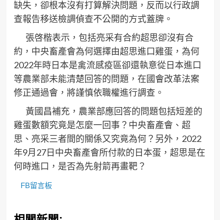
缺失，卻根本沒有打算解決問題，反而以行政調
查報告移送檢調偵查不公開的方式蓋牌。
張啓楷表示，包括亮采有合約超思卻沒有合
約，中央畜產會為何選擇由超思進口雞蛋，為何
2022年時日本是禽流感疫區卻還執意從日本進口
等農業部未能清楚回答的問題，在國會改革法案
修正通過會，將謹慎依職權進行調查。
黃國昌補充，農業部應回答的問題包括短差的
雞蛋數額究竟是怎麼一回事？中央畜產會、超
思、亮采三者間的關係又究竟為何？另外，2022
年9月27日中央畜產會所付款的日本蛋，超思是在
何時進口，是否為先射箭再畫靶？
FB留言板
相關新聞: