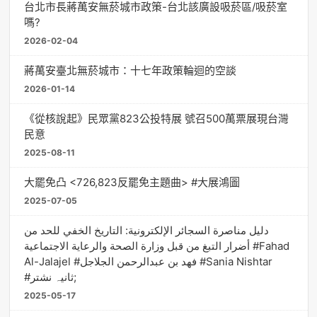
台北市長蔣萬安無菸城市政策-台北該廣設吸菸區/吸菸室
嗎?
2026-02-04
蔣萬安臺北無菸城市：十七年政策輪迴的空談
2026-01-14
《從核說起》民眾黨823公投特展 號召500萬票展現台灣
民意
2025-08-11
大罷免凸 <726,823反罷免主題曲> #大展鴻圖
2025-07-05
دليل مناصرة السجائر الإلكترونية: التاريخ الخفي للحد من
أضرار التبغ من قبل وزارة الصحة والرعاية الاجتماعية #Fahad
Al-Jalajel #فهد بن عبدالرحمن الجلاجل #Sania Nishtar
#ثانیہ نشتر;
2025-05-17