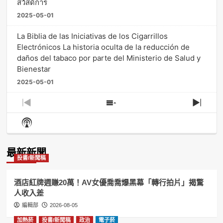
สวัสดิการ
2025-05-01
La Biblia de las Iniciativas de los Cigarrillos
Electrónicos La historia oculta de la reducción de
daños del tabaco por parte del Ministerio de Salud y
Bienestar
2025-05-01
Previous
Show
Next
Episode
Episodes
Episo
Show
List
Podcast
Information
最新新聞
投書/新聞稿
酒店紅牌週賺20萬！AV女優喬喬爆黑幕「轉行拍片」揭驚
人收入差
編輯部
2026-08-05
加熱菸
投書/新聞稿
政治
電子菸