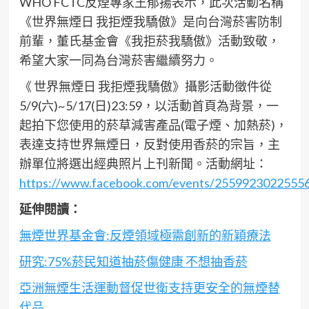
WHO FCTC反煙專家王郁揚表示，此次活動名稱
《世界無煙日 我拒煙我驕傲》是向台灣菸害防制
前輩，董氏基金會《我拒菸我驕傲》活動致敬，
希望大家一同為台灣菸害繼續努力。
《 世界無煙日 我拒煙我驕傲》攝影活動徵件從
5/9(六)~5/17(日)23:59，以活動首頁為背景，一
起拍下您使用的菸草減害產品(電子煙、加熱菸)，
表達支持世界無煙日，反對使用香菸的宗旨，主
辦單位將選出經典照片上刊新聞。活動網址：
https://www.facebook.com/events/2559923022555
延伸閱讀：
無煙世界基金會:反煙領域極需創新的新穎療法
研究:75%菸民知道抽菸傷健康 不想抽香菸
亞洲無煙生活運動督促世衛支持更安全的無煙替
代品