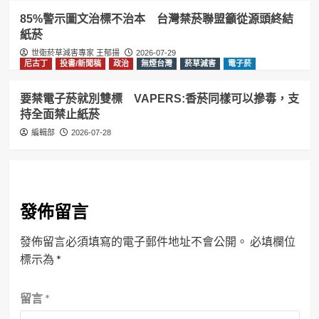
85%警示圖文治標不治本 台灣禁菸聯盟籲從源頭終結
紙菸
世衛菸草減害專家 王郁揚
2026-07-29
尼古丁
投書/新聞稿
政治
無煙台灣
菸草減害
電子菸
要禁電子菸就別雙標 VAPERS:香菸同樣可以摻毒，支
持全面禁止紙菸
編輯部
2026-07-28
發佈留言
發佈留言必須填寫的電子郵件地址不會公開。
必填欄位
標示為
*
留言
*