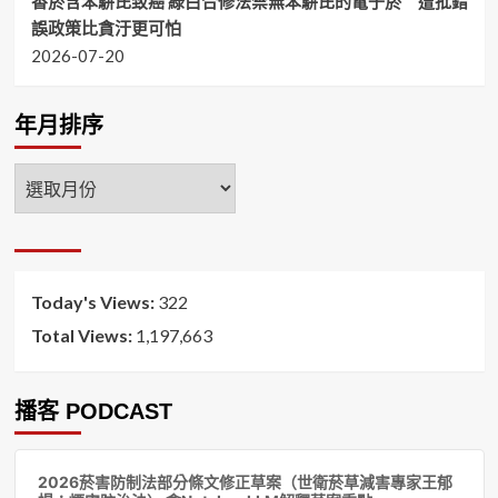
香菸含苯駢芘致癌 綠白合修法禁無苯駢芘的電子菸 遭批錯
誤政策比貪汙更可怕
2026-07-20
年月排序
年
月
排
序
Today's Views:
322
Total Views:
1,197,663
播客 PODCAST
音
2026菸害防制法部分條文修正草案（世衛菸草減害專家王郁
訊