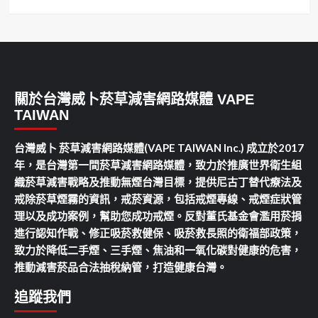
關於台灣威卜菸草減害網路媒體 VAPE
TAIWAN
台灣威卜 菸草減害網路媒體(VAPE TAIWAN Inc.) 成立於2017
年，是台灣第一間菸草減害網路媒體，致力於推廣世界衛生組
織菸草減害戰略及推動無煙台灣目標，提供尼古丁替代療法及
戒除菸草煙霧的資訊，戒菸資源，包括戒煙專線、戒煙症狀管
理以及成功案例，幫助您成功戒煙。反對董氏基金會濫用菸捐
進行認知作戰、修正吸菸救健保、吸菸救長照的衛福部政策，
致力於降低二手煙、三手煙、焦油和一氧化碳對健康的危害，
推動減害菸品合法抽稅納管，打造健康台灣。
追蹤我們