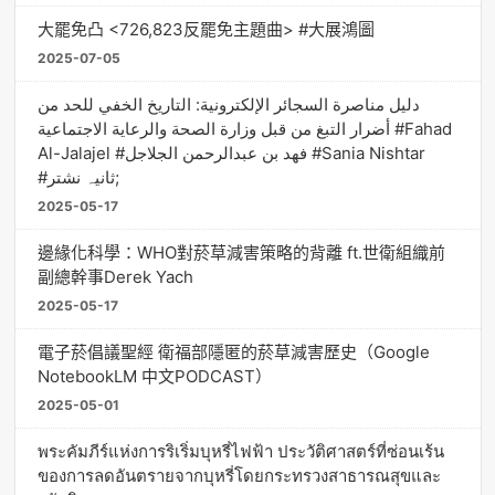
大罷免凸 <726,823反罷免主題曲> #大展鴻圖
2025-07-05
دليل مناصرة السجائر الإلكترونية: التاريخ الخفي للحد من
أضرار التبغ من قبل وزارة الصحة والرعاية الاجتماعية #Fahad
Al-Jalajel #فهد بن عبدالرحمن الجلاجل #Sania Nishtar
#ثانیہ نشتر;
2025-05-17
邊緣化科學：WHO對菸草減害策略的背離 ft.世衛組織前
副總幹事Derek Yach
2025-05-17
電子菸倡議聖經 衛福部隱匿的菸草減害歷史（Google
NotebookLM 中文PODCAST）
2025-05-01
พระคัมภีร์แห่งการริเริ่มบุหรี่ไฟฟ้า ประวัติศาสตร์ที่ซ่อนเร้น
ของการลดอันตรายจากบุหรี่โดยกระทรวงสาธารณสุขและ