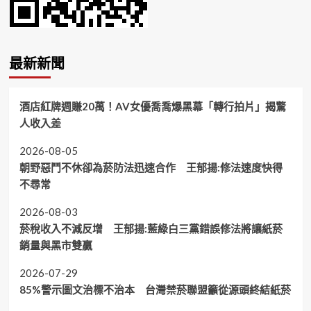
最新新聞
酒店紅牌週賺20萬！AV女優喬喬爆黑幕「轉行拍片」揭驚
人收入差
2026-08-05
朝野惡鬥不休卻為菸防法迅速合作 王郁揚:修法速度快得
不尋常
2026-08-03
菸稅收入不減反增 王郁揚:藍綠白三黨錯誤修法將讓紙菸
銷量與黑市雙贏
2026-07-29
85%警示圖文治標不治本 台灣禁菸聯盟籲從源頭終結紙菸