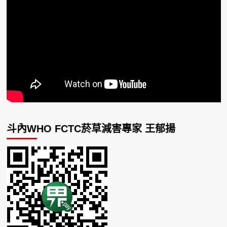
斗內WHO FCTC菸草減害專家 王郁揚