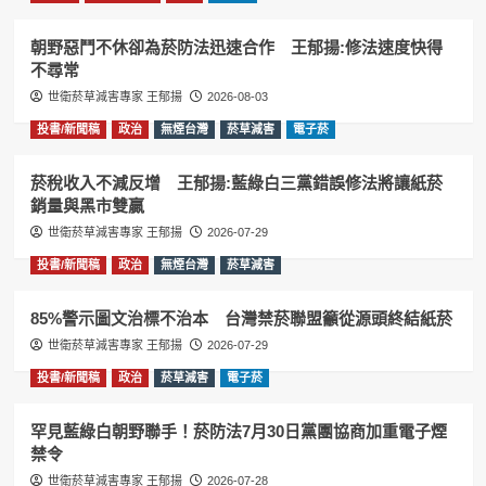
朝野惡鬥不休卻為菸防法迅速合作 王郁揚:修法速度快得
不尋常
世衛菸草減害專家 王郁揚
2026-08-03
投書/新聞稿
政治
無煙台灣
菸草減害
電子菸
菸稅收入不減反增 王郁揚:藍綠白三黨錯誤修法將讓紙菸
銷量與黑市雙贏
世衛菸草減害專家 王郁揚
2026-07-29
投書/新聞稿
政治
無煙台灣
菸草減害
85%警示圖文治標不治本 台灣禁菸聯盟籲從源頭終結紙菸
世衛菸草減害專家 王郁揚
2026-07-29
投書/新聞稿
政治
菸草減害
電子菸
罕見藍綠白朝野聯手！菸防法7月30日黨團協商加重電子煙
禁令
世衛菸草減害專家 王郁揚
2026-07-28