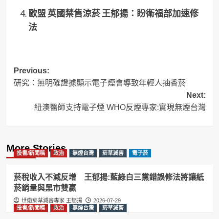
歐盟 英國禁售涼菸 王郁揚：盼衛福部加速修
法
Post
Previous:
研究：無明確證據顯示電子煙會導致年輕人抽香菸
navigation
Next:
紐澳醫師支持電子煙 WHO反煙專家:實現無煙台灣
More Stories
投書/新聞稿
政治
無煙台灣
菸草減害
電子菸
菸稅收入不減反增 王郁揚:藍綠白三黨錯誤修法將讓紙
菸銷量與黑市雙贏
世衛菸草減害專家 王郁揚
2026-07-29
投書/新聞稿
政治
無煙台灣
菸草減害