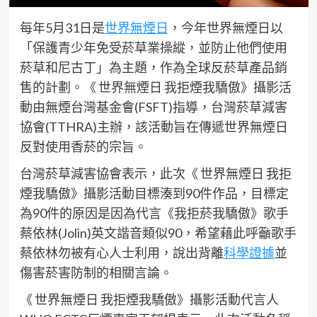
每年5月31日是
世界無煙日
，今年世界無煙日以
「保護青少年免受菸草業操縱，並防止他們使用
菸草和尼古丁」為主題，作為全球反菸草產品銷
售的計劃。《 世界無煙日 我拒煙我驕傲》攝影活
動由無煙台灣基金會(FSFT)指導，台灣菸草減害
協會(TTHRA)主辦，該活動旨在傳遞世界無煙日
反對使用香菸的宗旨。
台灣菸草減害協會表示，此次《 世界無煙日 我拒
煙我驕傲》攝影活動目標湊到90件作品，目標定
為90件的原因是因為代言《我拒菸我驕傲》歌手
蔡依林(Jolin)英文諧音類似90，希望藉此呼籲歌手
蔡依林勿被有心人士利用，說出背離
科學證據
並
傷害菸害防制的相關言論。
《 世界無煙日 我拒煙我驕傲》攝影活動代言人