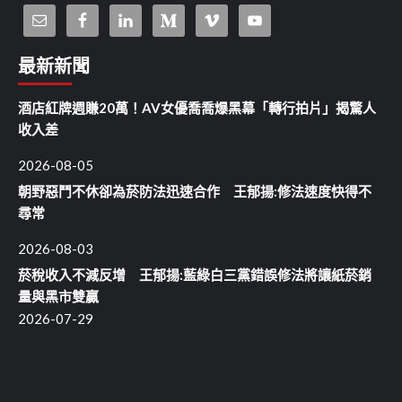
最新新聞
酒店紅牌週賺20萬！AV女優喬喬爆黑幕「轉行拍片」揭驚人
收入差
2026-08-05
朝野惡鬥不休卻為菸防法迅速合作 王郁揚:修法速度快得不
尋常
2026-08-03
菸稅收入不減反增 王郁揚:藍綠白三黨錯誤修法將讓紙菸銷
量與黑市雙贏
2026-07-29