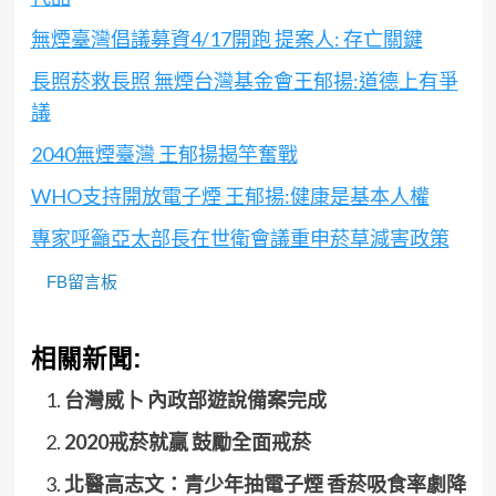
無煙臺灣倡議募資4/17開跑 提案人: 存亡關鍵
長照菸救長照 無煙台灣基金會王郁揚:道德上有爭
議
2040無煙臺灣 王郁揚揭竿奮戰
WHO支持開放電子煙 王郁揚:健康是基本人權
專家呼籲亞太部長在世衛會議重申菸草減害政策
FB留言板
相關新聞:
台灣威卜 內政部遊說備案完成
2020戒菸就贏 鼓勵全面戒菸
北醫高志文：青少年抽電子煙 香菸吸食率劇降