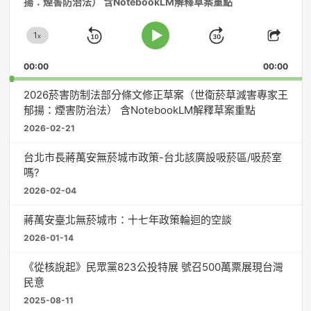
揚：煙害防治法） 含NotebookLM解釋草案重點
播
放
1
器
x
Skip
Jump
Change
Play
Shar
Playback
This
Pause
Backward
Forward
00:00
Rate
00:00
Episo
2026菸害防制法部分條文修正草案（世衛菸草減害專家王
郁揚：煙害防治法） 含NotebookLM解釋草案重點
2026-02-21
台北市長蔣萬安無菸城市政策-台北該廣設吸菸區/吸菸室
嗎?
2026-02-04
蔣萬安臺北無菸城市：十七年政策輪迴的空談
2026-01-14
《從核說起》民眾黨823公投特展 號召500萬票展現台灣
民意
2025-08-11