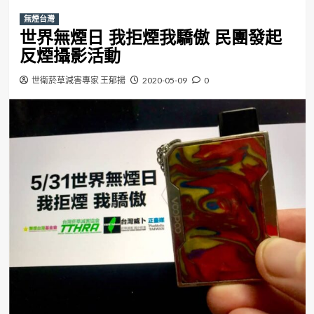
無煙台灣
世界無煙日 我拒煙我驕傲 民團發起
反煙攝影活動
世衛菸草減害專家 王郁揚
2020-05-09
0