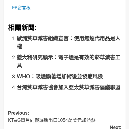
FB留言板
相關新聞:
歐洲菸草減害組織宣言：使用無煙代用品是人
權
義大利研究顯示：電子煙是有效的菸草減害工
具
WHO：吸煙顯著增加術後並發症風險
台灣菸草減害協會加入亞太菸草減害倡議聯盟
Post
Previous:
KT&G單月向俄羅斯出口1054萬美元加熱菸
navigation
Next: