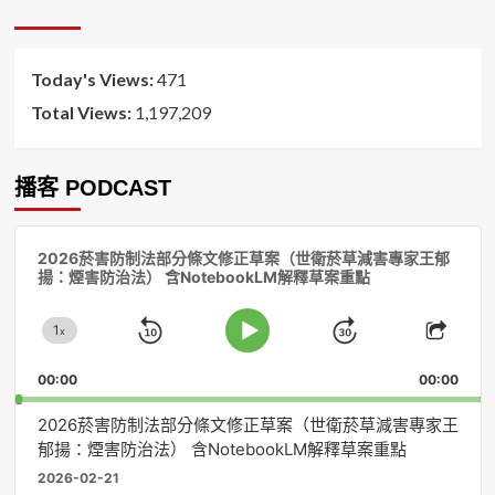
排
序
Today's Views:
471
Total Views:
1,197,209
播客 PODCAST
音
2026菸害防制法部分條文修正草案（世衛菸草減害專家王郁
訊
揚：煙害防治法） 含NotebookLM解釋草案重點
播
放
1
器
x
Skip
Jump
Change
Play
Shar
Playback
This
Pause
Backward
Forward
00:00
Rate
00:00
Episo
2026菸害防制法部分條文修正草案（世衛菸草減害專家王
郁揚：煙害防治法） 含NotebookLM解釋草案重點
2026-02-21