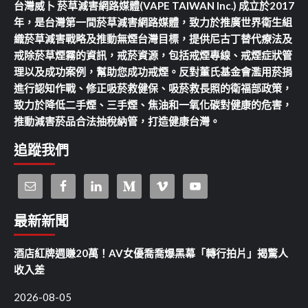
台灣威卜 菸草減害網路媒體(VAPE TAIWAN Inc.) 成立於2017
年，是台灣第一間菸草減害網路媒體，致力於推廣世界衛生組
織菸草減害戰略及推動無煙台灣目標，提供尼古丁替代療法及
戒除菸草煙霧的資訊，戒菸資源，包括戒煙專線、戒煙症狀管
理以及成功案例，幫助您成功戒煙。反對董氏基金會濫用菸捐
進行認知作戰、修正吸菸救健保、吸菸救長照的衛福部政策，
致力於降低二手煙、三手煙、焦油和一氧化碳對健康的危害，
推動減害菸品合法抽稅納管，打造健康台灣。
追蹤我們
最新新聞
酒店紅牌週賺20萬！AV女優喬喬爆黑幕「轉行拍片」揭驚人
收入差
2026-08-05