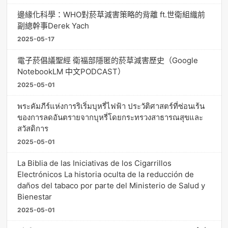
邊緣化科學：WHO對菸草減害策略的背離 ft.世衛組織前
副總幹事Derek Yach
2025-05-17
電子菸倡議聖經 衛福部隱匿的菸草減害歷史（Google
NotebookLM 中文PODCAST）
2025-05-01
พระคัมภีร์แห่งการริเริ่มบุหรี่ไฟฟ้า ประวัติศาสตร์ที่ซ่อนเร้น
ของการลดอันตรายจากบุหรี่โดยกระทรวงสาธารณสุขและ
สวัสดิการ
2025-05-01
La Biblia de las Iniciativas de los Cigarrillos
Electrónicos La historia oculta de la reducción de
daños del tabaco por parte del Ministerio de Salud y
Bienestar
2025-05-01