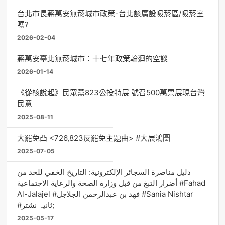
台北市長蔣萬安無菸城市政策-台北該廣設吸菸區/吸菸室
嗎?
2026-02-04
蔣萬安臺北無菸城市：十七年政策輪迴的空談
2026-01-14
《從核說起》民眾黨823公投特展 號召500萬票展現台灣
民意
2025-08-11
大罷免凸 <726,823反罷免主題曲> #大展鴻圖
2025-07-05
دليل مناصرة السجائر الإلكترونية: التاريخ الخفي للحد من
أضرار التبغ من قبل وزارة الصحة والرعاية الاجتماعية #Fahad
Al-Jalajel #فهد بن عبدالرحمن الجلاجل #Sania Nishtar
#ثانیہ نشتر;
2025-05-17