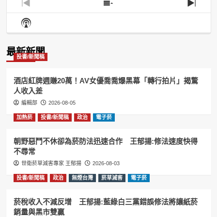
Previous
Show
Next
Episode
Episodes
Episo
Show
List
Podcast
Information
最新新聞
投書/新聞稿
酒店紅牌週賺20萬！AV女優喬喬爆黑幕「轉行拍片」揭驚
人收入差
編輯部
2026-08-05
加熱菸
投書/新聞稿
政治
電子菸
朝野惡鬥不休卻為菸防法迅速合作 王郁揚:修法速度快得
不尋常
世衛菸草減害專家 王郁揚
2026-08-03
投書/新聞稿
政治
無煙台灣
菸草減害
電子菸
菸稅收入不減反增 王郁揚:藍綠白三黨錯誤修法將讓紙菸
銷量與黑市雙贏