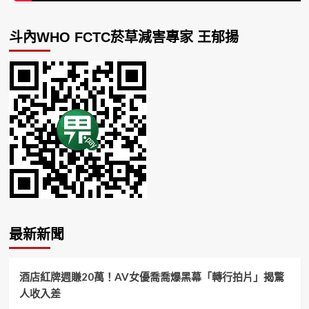
斗內WHO FCTC菸草減害專家 王郁揚
最新新聞
酒店紅牌週賺20萬！AV女優喬喬爆黑幕「轉行拍片」揭驚
人收入差