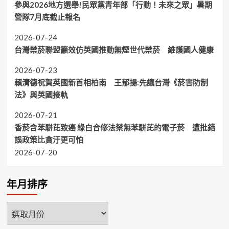
參與2026地方選舉!民眾黨青年部「行動！未來之眾」暑期
營隊7月底截止報名
2026-07-24
台灣禁菸聯盟籲效仿英國推動無煙世代禁菸 維護國人健康
2026-07-23
賴清德祝賀英國新首相柏南 王郁揚:先讓台灣《菸害防制
法》與英國接軌
2026-07-21
香菸含苯駢芘致癌 綠白合修法禁無苯駢芘的電子菸 遭批錯
誤政策比貪汙更可怕
2026-07-20
年月排序
年
月