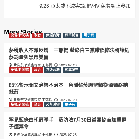
9/26 亞太威卜減害論壇V4V 免費線上參加
More Stories
投書/新聞稿
政治
無煙台灣
菸草減害
電子菸
菸稅收入不減反增 王郁揚:藍綠白三黨錯誤修法將讓紙
菸銷量與黑市雙贏
世衛菸草減害專家 王郁揚
2026-07-29
投書/新聞稿
政治
無煙台灣
菸草減害
85%警示圖文治標不治本 台灣禁菸聯盟籲從源頭終結
紙菸
世衛菸草減害專家 王郁揚
2026-07-29
投書/新聞稿
政治
菸草減害
電子菸
罕見藍綠白朝野聯手！菸防法7月30日黨團協商加重電
子煙禁令
世衛菸草減害專家 王郁揚
2026-07-28