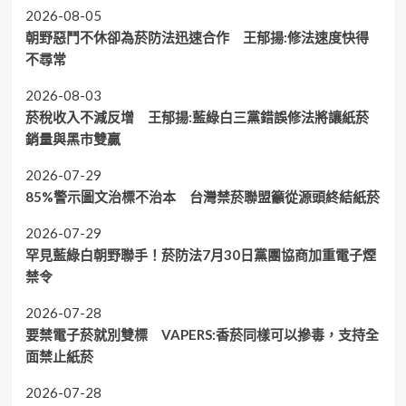
2026-08-05
朝野惡鬥不休卻為菸防法迅速合作 王郁揚:修法速度快得
不尋常
2026-08-03
菸稅收入不減反增 王郁揚:藍綠白三黨錯誤修法將讓紙菸
銷量與黑市雙贏
2026-07-29
85%警示圖文治標不治本 台灣禁菸聯盟籲從源頭終結紙菸
2026-07-29
罕見藍綠白朝野聯手！菸防法7月30日黨團協商加重電子煙
禁令
2026-07-28
要禁電子菸就別雙標 VAPERS:香菸同樣可以摻毒，支持全
面禁止紙菸
2026-07-28