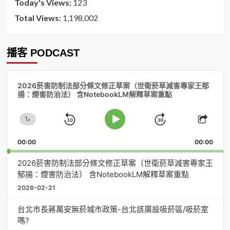
Today's Views:
123
Total Views:
1,198,002
播客 PODCAST
音
2026菸害防制法部分條文修正草案（世衛菸草減害專家王郁
訊
揚：煙害防治法） 含NotebookLM解釋草案重點
播
放
1
器
x
Skip
Jump
Change
Play
Shar
Playback
This
Pause
Backward
Forward
00:00
Rate
00:00
Episo
2026菸害防制法部分條文修正草案（世衛菸草減害專家王
郁揚：煙害防治法） 含NotebookLM解釋草案重點
2026-02-21
台北市長蔣萬安無菸城市政策-台北該廣設吸菸區/吸菸室
嗎?