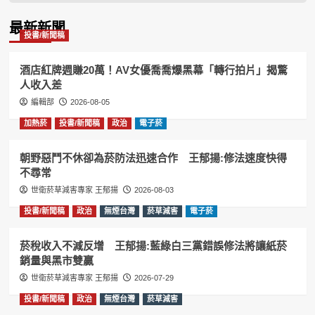
Information
最新新聞
投書/新聞稿
酒店紅牌週賺20萬！AV女優喬喬爆黑幕「轉行拍片」揭驚
人收入差
編輯部
2026-08-05
加熱菸
投書/新聞稿
政治
電子菸
朝野惡鬥不休卻為菸防法迅速合作 王郁揚:修法速度快得
不尋常
世衛菸草減害專家 王郁揚
2026-08-03
投書/新聞稿
政治
無煙台灣
菸草減害
電子菸
菸稅收入不減反增 王郁揚:藍綠白三黨錯誤修法將讓紙菸
銷量與黑市雙贏
世衛菸草減害專家 王郁揚
2026-07-29
投書/新聞稿
政治
無煙台灣
菸草減害