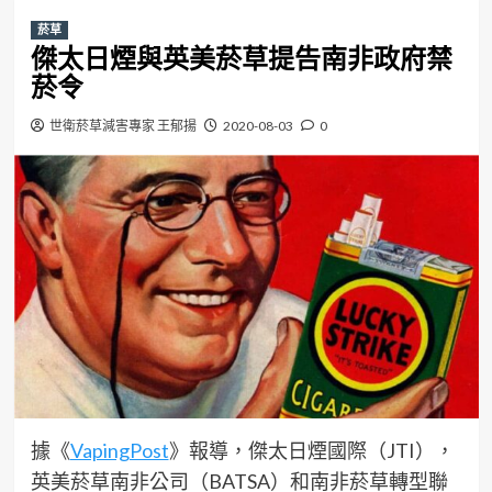
菸草
傑太日煙與英美菸草提告南非政府禁
菸令
世衛菸草減害專家 王郁揚
2020-08-03
0
據《
VapingPost
》報導，傑太日煙國際（JTI），
英美菸草南非公司（BATSA）和南非菸草轉型聯