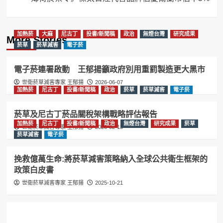
加熱菸
大麻
尼古丁
投書/新聞稿
政治
無煙台灣
研究成果
More Stories
菸草
菸草減害
電子菸
電子菸連署啟動 王郁揚籲政府別用重罰製造更大黑市
世衛菸草減害專家 王郁揚
2026-06-07
加熱菸
尼古丁
投書/新聞稿
政治
菸草
菸草減害
電子菸
菸草及尼古丁菸品關稅架構戰略評估報告
加熱菸
尼古丁
投書/新聞稿
政治
無煙台灣
研究成果
菸草
世衛菸草減害專家 王郁揚
2026-02-13
菸草減害
電子菸
挽救億萬生命:將菸草減害策略納入全球公共衛生框架的
政策白皮書
世衛菸草減害專家 王郁揚
2025-10-21