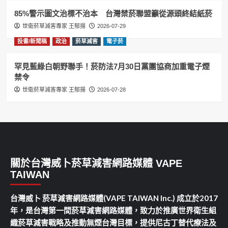
85%警示圖文治標不治本 台灣禁菸聯盟籲從源頭終結紙菸
世衛菸草減害專家 王郁揚
2026-07-29
投書/新聞稿
政治
菸草減害
電子菸
罕見藍綠白朝野聯手！菸防法7月30日黨團協商加重電子煙
禁令
世衛菸草減害專家 王郁揚
2026-07-28
關於台灣威卜菸草減害網路媒體 VAPE
TAIWAN
台灣威卜 菸草減害網路媒體(VAPE TAIWAN Inc.) 成立於2017
年，是台灣第一間菸草減害網路媒體，致力於推廣世界衛生組
織菸草減害戰略及推動無煙台灣目標，提供尼古丁替代療法及