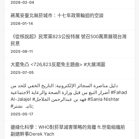
2026-02-04
蔣萬安臺北無菸城市：十七年政策輪迴的空談
2026-01-14
《從核說起》民眾黨823公投特展 號召500萬票展現台灣
民意
2025-08-11
大罷免凸 <726,823反罷免主題曲> #大展鴻圖
2025-07-05
دليل مناصرة السجائر الإلكترونية: التاريخ الخفي للحد من
أضرار التبغ من قبل وزارة الصحة والرعاية الاجتماعية #Fahad
Al-Jalajel #فهد بن عبدالرحمن الجلاجل #Sania Nishtar
#ثانیہ نشتر;
2025-05-17
邊緣化科學：WHO對菸草減害策略的背離 ft.世衛組織前
副總幹事Derek Yach