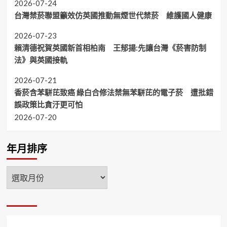
2026-07-24
台灣禁菸聯盟籲效仿英國推動無煙世代禁菸 維護國人健康
2026-07-23
賴清德祝賀英國新首相柏南 王郁揚:先讓台灣《菸害防制
法》與英國接軌
2026-07-21
香菸含苯駢芘致癌 綠白合修法禁無苯駢芘的電子菸 遭批錯
誤政策比貪汙更可怕
2026-07-20
年月排序
年
月
排
序