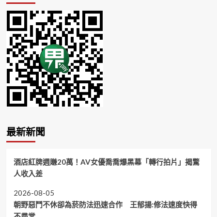
最新新聞
酒店紅牌週賺20萬！AV女優喬喬爆黑幕「轉行拍片」揭驚
人收入差
2026-08-05
朝野惡鬥不休卻為菸防法迅速合作 王郁揚:修法速度快得
不尋常