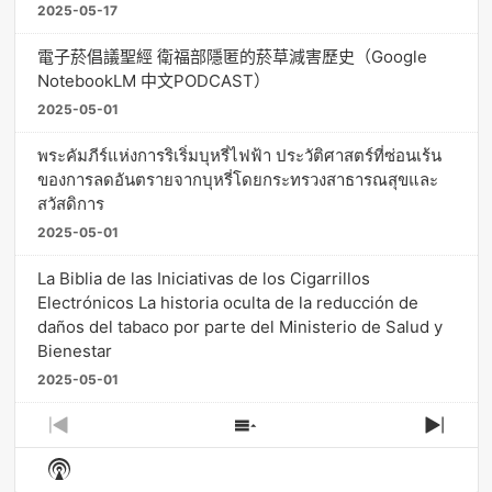
2025-05-17
電子菸倡議聖經 衛福部隱匿的菸草減害歷史（Google
NotebookLM 中文PODCAST）
2025-05-01
พระคัมภีร์แห่งการริเริ่มบุหรี่ไฟฟ้า ประวัติศาสตร์ที่ซ่อนเร้น
ของการลดอันตรายจากบุหรี่โดยกระทรวงสาธารณสุขและ
สวัสดิการ
2025-05-01
La Biblia de las Iniciativas de los Cigarrillos
Electrónicos La historia oculta de la reducción de
daños del tabaco por parte del Ministerio de Salud y
Bienestar
2025-05-01
Previous
Show
Next
Episode
Episodes
Episo
Show
List
Podcast