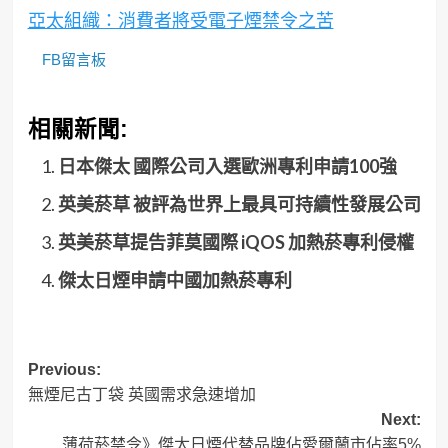
亞太組織：消費者將受電子煙禁令之苦
FB留言板
相關新聞:
日本傑太 國際公司入選歐洲專利申請100強
英美菸草 被評為世界上最具可持續性發展公司
英美菸草提告菲莫國際 iQOS 加熱菸專利侵權
傑太日煙申請中國加熱菸專利
Post
Previous:
無煙尼古丁袋 英國需求急速增加
navigation
Next:
薄荷菸禁令》傑太日煙代替品牌佔愛爾蘭市佔率5%