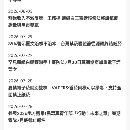
2026-08-03
菸稅收入不減反增 王郁揚:藍綠白三黨錯誤修法將讓紙菸
銷量與黑市雙贏
2026-07-29
85%警示圖文治標不治本 台灣禁菸聯盟籲從源頭終結紙菸
2026-07-29
罕見藍綠白朝野聯手！菸防法7月30日黨團協商加重電子煙
禁令
2026-07-28
要禁電子菸就別雙標 VAPERS:香菸同樣可以摻毒，支持全
面禁止紙菸
2026-07-28
參與2026地方選舉!民眾黨青年部「行動！未來之眾」暑期
營隊7月底截止報名