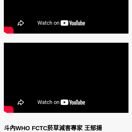
斗內WHO FCTC菸草減害專家 王郁揚