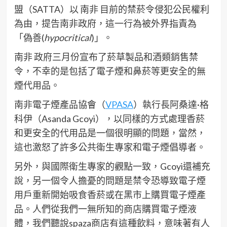
盟（SATTA）以 南非 目前的禁菸令侵犯公民權利
為由，提告南非政府，這一行為被外界指責為
「偽善(
hypocritical
)」。
南非 政府三月份宣布了菸草製品和酒類銷售禁
令，不幸的是包括了電子煙和鼻菸等更安全的無
煙代用品。
南非電子煙產品協會（
VPASA
）執行長阿桑達·格
科伊（Asanda Gcoyi），以同樣的方式處理香菸
和更安全的代用品是一個很明顯的問題，當然，
這也激怒了許多公共衛生專家和電子煙倡導者。
另外，與國際衛生專家的觀點一致，Gcoyi還補充
說，另一個令人擔憂的問題是禁令恐導致電子煙
用戶重新開始吸食香菸或在黑市上購買電子煙產
品。人們從我們一無所知的商店購買電子煙液
體，我們聽說spaza商店有這種飲料，意味著有人