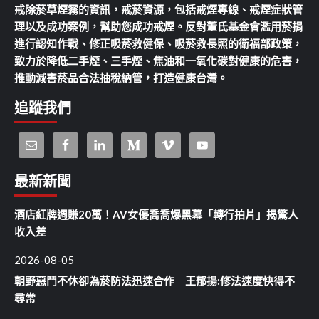
戒除菸草煙霧的資訊，戒菸資源，包括戒煙專線、戒煙症狀管
理以及成功案例，幫助您成功戒煙。反對董氏基金會濫用菸捐
進行認知作戰、修正吸菸救健保、吸菸救長照的衛福部政策，
致力於降低二手煙、三手煙、焦油和一氧化碳對健康的危害，
推動減害菸品合法抽稅納管，打造健康台灣。
追蹤我們
最新新聞
酒店紅牌週賺20萬！AV女優喬喬爆黑幕「轉行拍片」揭驚人
收入差
2026-08-05
朝野惡鬥不休卻為菸防法迅速合作 王郁揚:修法速度快得不
尋常