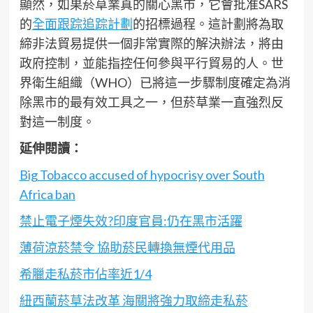
顯然，如果菸草業真的關心黑市，它會批准SARS
的
全面跟踪追踪計劃
的招標過程。這計劃將為取
締非法貿易提供一個非常實際的解決辦法，將由
政府控制，並能指控任何參與平行貿易的人。世
界衛生組織（WHO）已將這一步驟制度確定為消
除黑市的最有效工具之一，但菸草業一直強烈反
對這一制度。
延伸閱讀：
Big Tobacco accused of hypocrisy over South
Africa ban
禁止電子煙失效?印度官員:仍在黑市活躍
薄荷涼菸禁令 協助菸民轉換無煙代用品
希臘走私菸市佔率近1/4
紐西蘭菸草法改革 海關將強力取締走私菸