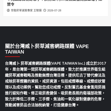
禁令
世衛菸草減害專家 王郁揚
2026-07-28
關於台灣威卜菸草減害網路媒體 VAPE
TAIWAN
台灣威卜 菸草減害網路媒體(VAPE TAIWAN Inc.) 成立於2017
年，是台灣第一間菸草減害網路媒體，致力於推廣世界衛生組
織菸草減害戰略及推動無煙台灣目標，提供尼古丁替代療法及
戒除菸草煙霧的資訊，戒菸資源，包括戒煙專線、戒煙症狀管
理以及成功案例，幫助您成功戒煙。反對董氏基金會濫用菸捐
進行認知作戰、修正吸菸救健保、吸菸救長照的衛福部政策，
致力於降低二手煙、三手煙、焦油和一氧化碳對健康的危害，
推動減害菸品合法抽稅納管，打造健康台灣。