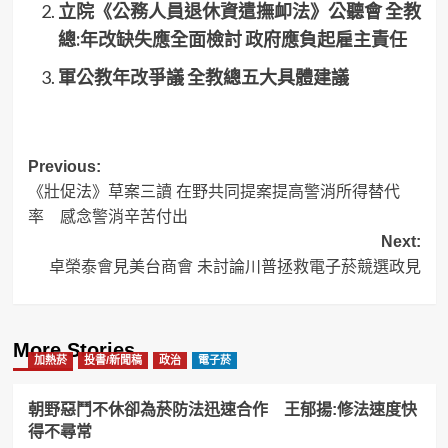
立院《公務人員退休資遣撫卹法》公聽會 全教
總:年改缺失應全面檢討 政府應負起雇主責任
軍公教年改爭議 全教總五大具體建議
Post
Previous:
《壯促法》草案三讀 在野共同提案提高警消所得替代
navigation
率 感念警消辛苦付出
Next:
卓榮泰會見美台商會 未討論川普拯救電子菸競選政見
More Stories
加熱菸
投書/新聞稿
政治
電子菸
朝野惡鬥不休卻為菸防法迅速合作 王郁揚:修法速度快
得不尋常