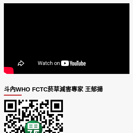
斗內WHO FCTC菸草減害專家 王郁揚