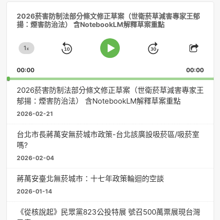
音
2026菸害防制法部分條文修正草案（世衛菸草減害專家王郁
訊
揚：煙害防治法） 含NotebookLM解釋草案重點
播
放
1
器
x
Skip
Jump
Change
Play
Shar
Playback
This
Pause
Backward
Forward
00:00
Rate
00:00
Episo
2026菸害防制法部分條文修正草案（世衛菸草減害專家王
郁揚：煙害防治法） 含NotebookLM解釋草案重點
2026-02-21
台北市長蔣萬安無菸城市政策-台北該廣設吸菸區/吸菸室
嗎?
2026-02-04
蔣萬安臺北無菸城市：十七年政策輪迴的空談
2026-01-14
《從核說起》民眾黨823公投特展 號召500萬票展現台灣