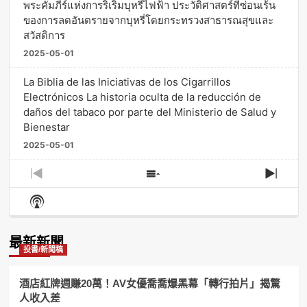
พระคัมภีร์แห่งการริเริ่มบุหรี่ไฟฟ้า ประวัติศาสตร์ที่ซ่อนเร้น
ของการลดอันตรายจากบุหรี่โดยกระทรวงสาธารณสุขและ
สวัสดิการ
2025-05-01
La Biblia de las Iniciativas de los Cigarrillos
Electrónicos La historia oculta de la reducción de
daños del tabaco por parte del Ministerio de Salud y
Bienestar
2025-05-01
Previous
Show
Next
Episode
Episodes
Episo
Show
List
Podcast
Information
最新新聞
投書/新聞稿
酒店紅牌週賺20萬！AV女優喬喬爆黑幕「轉行拍片」揭驚
人收入差