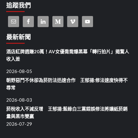
追蹤我們
最新新聞
酒店紅牌週賺20萬！AV女優喬喬爆黑幕「轉行拍片」揭驚人
收入差
2026-08-05
朝野惡鬥不休卻為菸防法迅速合作 王郁揚:修法速度快得不
尋常
2026-08-03
菸稅收入不減反增 王郁揚:藍綠白三黨錯誤修法將讓紙菸銷
量與黑市雙贏
2026-07-29