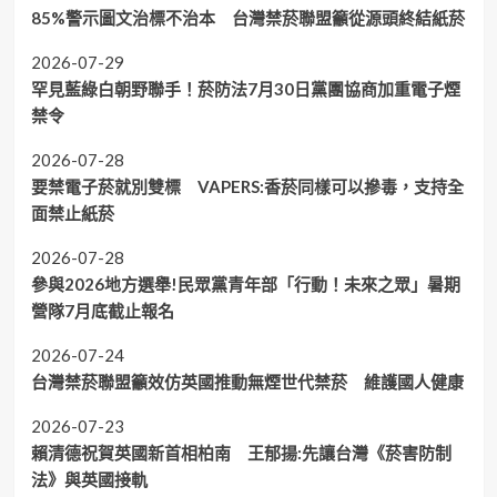
85%警示圖文治標不治本 台灣禁菸聯盟籲從源頭終結紙菸
2026-07-29
罕見藍綠白朝野聯手！菸防法7月30日黨團協商加重電子煙
禁令
2026-07-28
要禁電子菸就別雙標 VAPERS:香菸同樣可以摻毒，支持全
面禁止紙菸
2026-07-28
參與2026地方選舉!民眾黨青年部「行動！未來之眾」暑期
營隊7月底截止報名
2026-07-24
台灣禁菸聯盟籲效仿英國推動無煙世代禁菸 維護國人健康
2026-07-23
賴清德祝賀英國新首相柏南 王郁揚:先讓台灣《菸害防制
法》與英國接軌