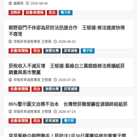
編輯部
2026-08-05
加熱菸
投書/新聞稿
政治
電子菸
朝野惡鬥不休卻為菸防法迅速合作 王郁揚:修法速度快得
不尋常
世衛菸草減害專家 王郁揚
2026-08-03
投書/新聞稿
政治
無煙台灣
菸草減害
電子菸
菸稅收入不減反增 王郁揚:藍綠白三黨錯誤修法將讓紙菸
銷量與黑市雙贏
世衛菸草減害專家 王郁揚
2026-07-29
投書/新聞稿
政治
無煙台灣
菸草減害
85%警示圖文治標不治本 台灣禁菸聯盟籲從源頭終結紙菸
世衛菸草減害專家 王郁揚
2026-07-29
投書/新聞稿
政治
菸草減害
電子菸
罕見藍綠白朝野聯手！菸防法7月30日黨團協商加重電子煙