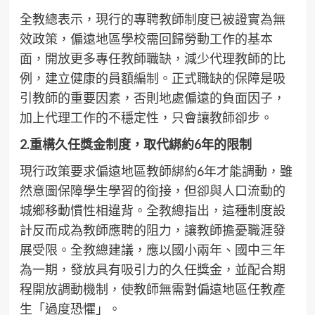
全教總表示，現行的專聘教師制度已被證實為無
效政策，偏遠地區學校需回歸勞動工作的基本
面，開放更多專任教師職缺，減少代理教師的比
例，建立健康的員額編制。正式職缺的保障是吸
引教師的重要因素，否則地處偏遠的負面因子，
加上代理工作的不穩定性，只會讓教師卻步。
2.
重構久任獎金制度，取代綁約6年的限制
現行政策要求偏遠地區教師綁約6年才能調動，雖
然意圖保障學生學習的銜接，但卻與人口流動的
城鄉移動慣性相違背。全教總指出，這種制度設
計反而成為教師應聘的阻力，讓教師擔憂職涯發
展受限。全教總建議，應以國小兩年、國中三年
為一期，發放具有吸引力的久任獎金，並配合期
程開放調動機制，使教師無需對偏遠地區任教產
生「過度恐懼」。