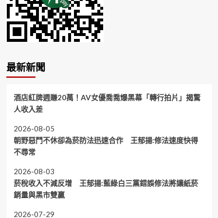
最新新聞
酒店紅牌週賺20萬！AV女優喬喬爆黑幕「轉行拍片」揭驚
人收入差
2026-08-05
朝野惡鬥不休卻為菸防法迅速合作 王郁揚:修法速度快得
不尋常
2026-08-03
菸稅收入不減反增 王郁揚:藍綠白三黨錯誤修法將讓紙菸
銷量與黑市雙贏
2026-07-29