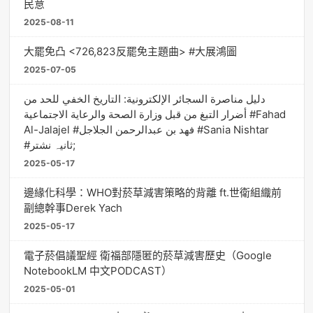
民意
2025-08-11
大罷免凸 <726,823反罷免主題曲> #大展鴻圖
2025-07-05
دليل مناصرة السجائر الإلكترونية: التاريخ الخفي للحد من
أضرار التبغ من قبل وزارة الصحة والرعاية الاجتماعية #Fahad
Al-Jalajel #فهد بن عبدالرحمن الجلاجل #Sania Nishtar
#ثانیہ نشتر;
2025-05-17
邊緣化科學：WHO對菸草減害策略的背離 ft.世衛組織前
副總幹事Derek Yach
2025-05-17
電子菸倡議聖經 衛福部隱匿的菸草減害歷史（Google
NotebookLM 中文PODCAST）
2025-05-01