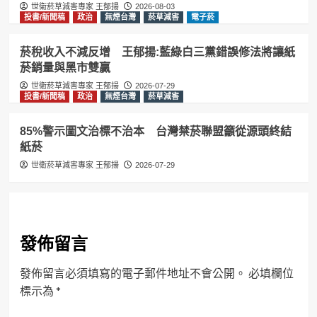
世衛菸草減害專家 王郁揚
2026-08-03
投書/新聞稿
政治
無煙台灣
菸草減害
電子菸
菸稅收入不減反增 王郁揚:藍綠白三黨錯誤修法將讓紙
菸銷量與黑市雙贏
世衛菸草減害專家 王郁揚
2026-07-29
投書/新聞稿
政治
無煙台灣
菸草減害
85%警示圖文治標不治本 台灣禁菸聯盟籲從源頭終結
紙菸
世衛菸草減害專家 王郁揚
2026-07-29
發佈留言
發佈留言必須填寫的電子郵件地址不會公開。
必填欄位
標示為
*