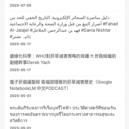
2025-07-05
دليل مناصرة السجائر الإلكترونية: التاريخ الخفي للحد من
أضرار التبغ من قبل وزارة الصحة والرعاية الاجتماعية #Fahad
Al-Jalajel #فهد بن عبدالرحمن الجلاجل #Sania Nishtar
#ثانیہ نشتر;
2025-05-17
邊緣化科學：WHO對菸草減害策略的背離 ft.世衛組織前
副總幹事Derek Yach
2025-05-17
電子菸倡議聖經 衛福部隱匿的菸草減害歷史（Google
NotebookLM 中文PODCAST）
2025-05-01
พระคัมภีร์แห่งการริเริ่มบุหรี่ไฟฟ้า ประวัติศาสตร์ที่ซ่อนเร้น
ของการลดอันตรายจากบุหรี่โดยกระทรวงสาธารณสุขและ
สวัสดิการ
2025-05-01