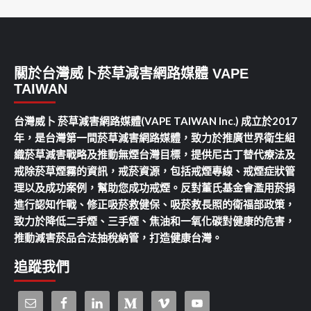
關於台灣威卜菸草減害網路媒體 VAPE
TAIWAN
台灣威卜 菸草減害網路媒體(VAPE TAIWAN Inc.) 成立於2017
年，是台灣第一間菸草減害網路媒體，致力於推廣世界衛生組
織菸草減害戰略及推動無煙台灣目標，提供尼古丁替代療法及
戒除菸草煙霧的資訊，戒菸資源，包括戒煙專線、戒煙症狀管
理以及成功案例，幫助您成功戒煙。反對董氏基金會濫用菸捐
進行認知作戰、修正吸菸救健保、吸菸救長照的衛福部政策，
致力於降低二手煙、三手煙、焦油和一氧化碳對健康的危害，
推動減害菸品合法抽稅納管，打造健康台灣。
追蹤我們