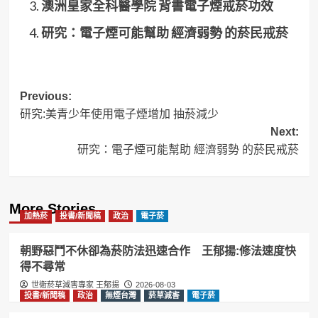
澳洲皇家全科醫學院 背書電子煙戒菸功效
研究：電子煙可能幫助 經濟弱勢 的菸民戒菸
Post
Previous:
研究:美青少年使用電子煙增加 抽菸減少
navigation
Next:
研究：電子煙可能幫助 經濟弱勢 的菸民戒菸
More Stories
加熱菸
投書/新聞稿
政治
電子菸
朝野惡鬥不休卻為菸防法迅速合作 王郁揚:修法速度快
得不尋常
世衛菸草減害專家 王郁揚
2026-08-03
投書/新聞稿
政治
無煙台灣
菸草減害
電子菸