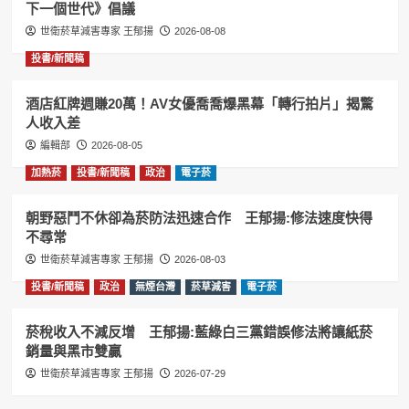
下一個世代》倡議
世衛菸草減害專家 王郁揚
2026-08-08
投書/新聞稿
酒店紅牌週賺20萬！AV女優喬喬爆黑幕「轉行拍片」揭驚
人收入差
編輯部
2026-08-05
加熱菸
投書/新聞稿
政治
電子菸
朝野惡鬥不休卻為菸防法迅速合作 王郁揚:修法速度快得
不尋常
世衛菸草減害專家 王郁揚
2026-08-03
投書/新聞稿
政治
無煙台灣
菸草減害
電子菸
菸稅收入不減反增 王郁揚:藍綠白三黨錯誤修法將讓紙菸
銷量與黑市雙贏
世衛菸草減害專家 王郁揚
2026-07-29