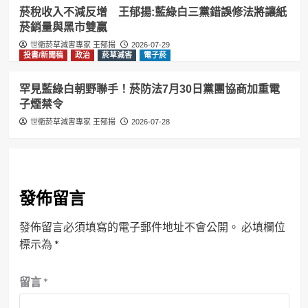
菸稅收入不減反增 王郁揚:藍綠白三黨錯誤修法將讓紙
菸銷量與黑市雙贏
世衛菸草減害專家 王郁揚
2026-07-29
投書/新聞稿
政治
菸草減害
電子菸
罕見藍綠白朝野聯手！菸防法7月30日黨團協商加重電
子煙禁令
世衛菸草減害專家 王郁揚
2026-07-28
發佈留言
發佈留言必須填寫的電子郵件地址不會公開。
必填欄位
標示為
*
留言
*