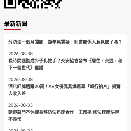
最新新聞
菸防法一個月闖關 鍾年晃質疑：利害關係人意見聽了嗎？
2026-08-08
長時間通勤成少子化推手？交安協會發布《居住，交通，和
下一個世代》倡議
2026-08-08
酒店紅牌週賺20萬！AV女優喬喬爆黑幕「轉行拍片」揭驚
人收入差
2026-08-05
朝野惡鬥不休卻為菸防法迅速合作 王郁揚:修法速度快得
不尋常
2026-08-03