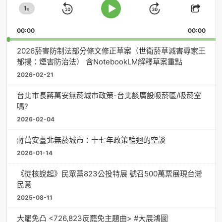
1
器
x
Skip
Jump
Change
Play
Shar
Playback
This
Pause
Backward
Forward
00:00
Rate
00:00
Episo
2026菸害防制法部分條文修正草案（世衛菸草減害專家王
郁揚：煙害防治法） 含NotebookLM解釋草案重點
2026-02-21
台北市長蔣萬安無菸城市政策-台北該廣設吸菸區/吸菸室
嗎?
2026-02-04
蔣萬安臺北無菸城市：十七年政策輪迴的空談
2026-01-14
《從核說起》民眾黨823公投特展 號召500萬票展現台灣
民意
2025-08-11
大罷免凸 <726,823反罷免主題曲> #大展鴻圖