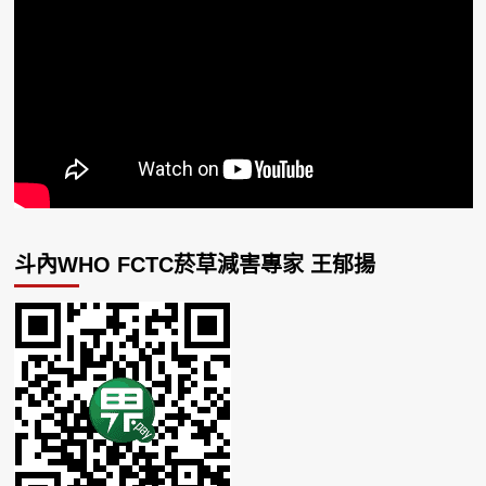
斗內WHO FCTC菸草減害專家 王郁揚