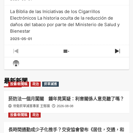
La Biblia de las Iniciativas de los Cigarrillos
Electrónicos La historia oculta de la reducción de
daños del tabaco por parte del Ministerio de Salud y
Bienestar
2025-05-01
Previous
Show
Next
Episode
Episodes
Episo
Show
List
Podcast
Information
最新新聞
投書/新聞稿
政治
菸草減害
菸防法一個月闖關 鍾年晃質疑：利害關係人意見聽了嗎？
世衛菸草減害專家 王郁揚
2026-08-08
投書/新聞稿
政治
長時間通勤成少子化推手？交安協會發布《居住，交通，和