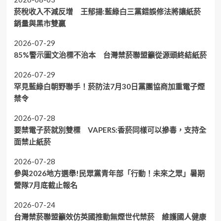
菸稅收入不減反增 王郁揚:藍綠白三黨錯誤修法將讓紙菸
銷量與黑市雙贏
2026-07-29
85%警示圖文治標不治本 台灣禁菸聯盟籲從源頭終結紙菸
2026-07-29
罕見藍綠白朝野聯手！菸防法7月30日黨團協商加重電子煙
禁令
2026-07-28
要禁電子菸就別雙標 VAPERS:香菸同樣可以摻毒，支持全
面禁止紙菸
2026-07-28
參與2026地方選舉!民眾黨青年部「行動！未來之眾」暑期
營隊7月底截止報名
2026-07-24
台灣禁菸聯盟籲效仿英國推動無煙世代禁菸 維護國人健康