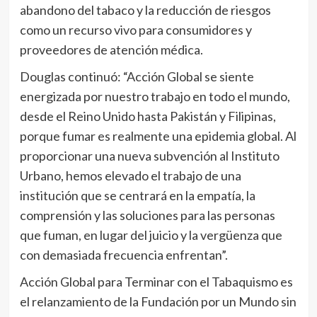
abandono del tabaco y la reducción de riesgos
como un recurso vivo para consumidores y
proveedores de atención médica.
Douglas continuó: “Acción Global se siente
energizada por nuestro trabajo en todo el mundo,
desde el Reino Unido hasta Pakistán y Filipinas,
porque fumar es realmente una epidemia global. Al
proporcionar una nueva subvención al Instituto
Urbano, hemos elevado el trabajo de una
institución que se centrará en la empatía, la
comprensión y las soluciones para las personas
que fuman, en lugar del juicio y la vergüenza que
con demasiada frecuencia enfrentan”.
Acción Global para Terminar con el Tabaquismo es
el relanzamiento de la Fundación por un Mundo sin