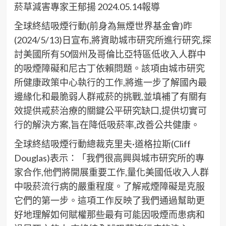
菸草減害專家王郁揚 2024.05.14報導
全球終結吸煙行動(前身為無煙世界基金會)昨
(2024/5/13)日宣布,將資助城市研究所進行研究,探
討美國所有50個州及哥倫比亞特區低收入人群中
的吸煙障礙和尼古丁依賴問題。該項由城市研究
所健康政策中心執行的工作,將進一步了解國內最
邊緣化和最脆弱人群戒菸的挑戰,並填補了有關有
效提供戒菸治療的關鍵公平研究缺口,提供切實可
行的解決方案,旨在降低吸菸率,改善公共健康。
全球終結吸煙行動總裁克里夫·道格拉斯(Cliff
Douglas)表示：「我們很高興與城市研究所的專
家合作,他們將開展重要工作,量化美國低收入人群
中吸菸流行病的嚴重程度。了解戒煙障礙是克服
它們的第一步。這項工作反映了我們通過幫助更
好地理解如何賦權那些最有可能因吸煙而患病和