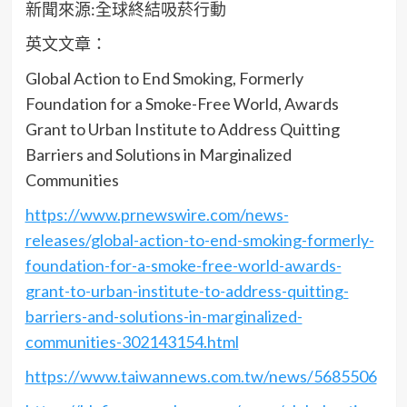
新聞來源:全球終結吸菸行動
英文文章：
Global Action to End Smoking, Formerly
Foundation for a Smoke-Free World, Awards
Grant to Urban Institute to Address Quitting
Barriers and Solutions in Marginalized
Communities
https://www.prnewswire.com/news-
releases/global-action-to-end-smoking-formerly-
foundation-for-a-smoke-free-world-awards-
grant-to-urban-institute-to-address-quitting-
barriers-and-solutions-in-marginalized-
communities-302143154.html
https://www.taiwannews.com.tw/news/5685506