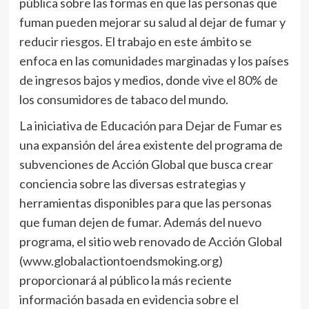
pública sobre las formas en que las personas que
fuman pueden mejorar su salud al dejar de fumar y
reducir riesgos. El trabajo en este ámbito se
enfoca en las comunidades marginadas y los países
de ingresos bajos y medios, donde vive el 80% de
los consumidores de tabaco del mundo.
La iniciativa de Educación para Dejar de Fumar es
una expansión del área existente del programa de
subvenciones de Acción Global que busca crear
conciencia sobre las diversas estrategias y
herramientas disponibles para que las personas
que fuman dejen de fumar. Además del nuevo
programa, el sitio web renovado de Acción Global
(www.globalactiontoendsmoking.org)
proporcionará al público la más reciente
información basada en evidencia sobre el