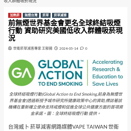
收入群體吸菸現況
加熱菸
無煙台灣
菸草
菸草減害
前無煙世界基金會更名全球終結吸煙
行動 資助研究美國低收入群體吸菸現
況
世衛菸草減害專家 王郁揚
2024-05-14
0
全球終結吸煙行動(Global Action to End Smoking,前身為無煙世
界基金會)透過新授予城市研究所健康政策中心的資助,標誌著該
機構在重新確立使命支持戒煙和促進全球公共健康方面的首項資
金承諾。圖：全球終結吸煙行動 提供。
台灣威卜 菸草減害網路媒體VAPE TAIWAN 世衛