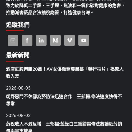
致力於降低二手煙、三手煙、焦油和一氧化碳對健康的危害，
推動減害菸品合法抽稅納管，打造健康台灣。
追蹤我們
最新新聞
酒店紅牌週賺20萬！AV女優喬喬爆黑幕「轉行拍片」揭驚人
收入差
2026-08-05
朝野惡鬥不休卻為菸防法迅速合作 王郁揚:修法速度快得不
尋常
2026-08-03
菸稅收入不減反增 王郁揚:藍綠白三黨錯誤修法將讓紙菸銷
量與黑市雙贏