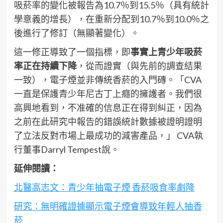
吸菸率的變化被報告為10.7％到15.5％（具有統計
學意義的增長），在重新分配到10.7％到10.0％之
後進行了修訂（無顯著變化）。
這一修正導致了一個指標，即
事實上青少年吸菸
率正在持續下降
，從而證實（與先前的調查結果
一致），電子煙並非傳統香菸的入門磚。「CVA
一直是保護青少年尼古丁上癮的擁護者。我們很
高興地看到，不准確的信息正在得到糾正，因為
之前在此研究中報告的錯誤統計數據被證明證明
了立法反對市場上最成功的減害產品，」 CVA執
行董事Darryl Tempest說。
延伸閱讀：
北醫高志文：青少年抽電子煙 香菸吸食率劇降
研究：無明確證據顯示電子煙會導致年輕人抽香
菸