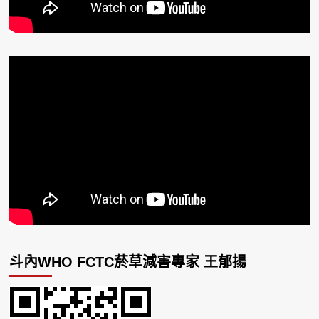
斗內WHO FCTC菸草減害專家 王郁揚