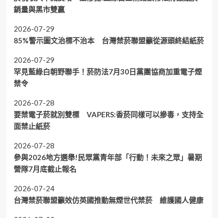
銷量與黑市雙贏
2026-07-29
85%警示圖文治標不治本 台灣禁菸聯盟籲從源頭終結紙菸
2026-07-29
罕見藍綠白朝野聯手！菸防法7月30日黨團協商加重電子煙
禁令
2026-07-28
要禁電子菸就別雙標 VAPERS:香菸同樣可以摻毒，支持全
面禁止紙菸
2026-07-28
參與2026地方選舉!民眾黨青年部「行動！未來之眾」暑期
營隊7月底截止報名
2026-07-24
台灣禁菸聯盟籲效仿英國推動無煙世代禁菸 維護國人健康