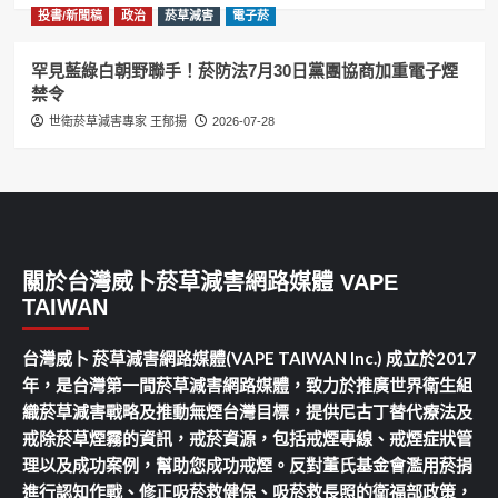
投書/新聞稿
政治
菸草減害
電子菸
罕見藍綠白朝野聯手！菸防法7月30日黨團協商加重電子煙
禁令
世衛菸草減害專家 王郁揚
2026-07-28
關於台灣威卜菸草減害網路媒體 VAPE
TAIWAN
台灣威卜 菸草減害網路媒體(VAPE TAIWAN Inc.) 成立於2017
年，是台灣第一間菸草減害網路媒體，致力於推廣世界衛生組
織菸草減害戰略及推動無煙台灣目標，提供尼古丁替代療法及
戒除菸草煙霧的資訊，戒菸資源，包括戒煙專線、戒煙症狀管
理以及成功案例，幫助您成功戒煙。反對董氏基金會濫用菸捐
進行認知作戰、修正吸菸救健保、吸菸救長照的衛福部政策，