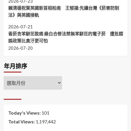
2026-07-23
賴清德祝賀英國新首相柏南 王郁揚:先讓台灣《菸害防制
法》與英國接軌
2026-07-21
香菸含苯駢芘致癌 綠白合修法禁無苯駢芘的電子菸 遭批錯
誤政策比貪汙更可怕
2026-07-20
年月排序
年
月
排
序
Today's Views:
101
Total Views:
1,197,442