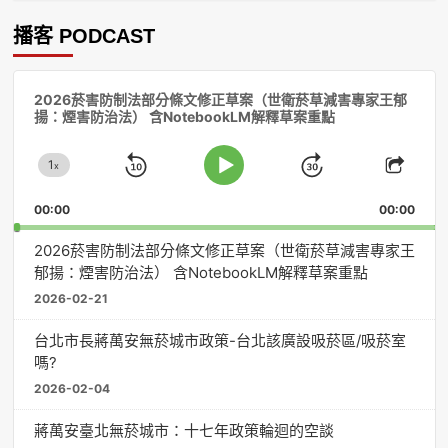
播客 PODCAST
音
2026菸害防制法部分條文修正草案（世衛菸草減害專家王郁
訊
揚：煙害防治法） 含NotebookLM解釋草案重點
播
放
1
器
x
Skip
Jump
Change
Play
Shar
Playback
This
Pause
Backward
Forward
00:00
Rate
00:00
Episo
2026菸害防制法部分條文修正草案（世衛菸草減害專家王
郁揚：煙害防治法） 含NotebookLM解釋草案重點
2026-02-21
台北市長蔣萬安無菸城市政策-台北該廣設吸菸區/吸菸室
嗎?
2026-02-04
蔣萬安臺北無菸城市：十七年政策輪迴的空談