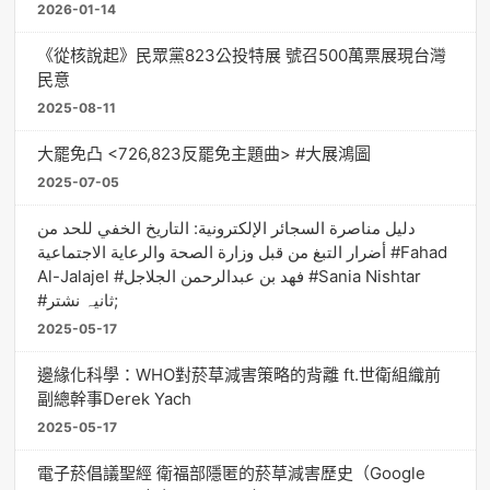
2026-01-14
《從核說起》民眾黨823公投特展 號召500萬票展現台灣
民意
2025-08-11
大罷免凸 <726,823反罷免主題曲> #大展鴻圖
2025-07-05
دليل مناصرة السجائر الإلكترونية: التاريخ الخفي للحد من
أضرار التبغ من قبل وزارة الصحة والرعاية الاجتماعية #Fahad
Al-Jalajel #فهد بن عبدالرحمن الجلاجل #Sania Nishtar
#ثانیہ نشتر;
2025-05-17
邊緣化科學：WHO對菸草減害策略的背離 ft.世衛組織前
副總幹事Derek Yach
2025-05-17
電子菸倡議聖經 衛福部隱匿的菸草減害歷史（Google