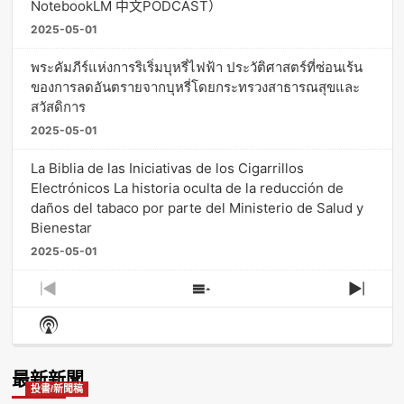
NotebookLM 中文PODCAST）
2025-05-01
พระคัมภีร์แห่งการริเริ่มบุหรี่ไฟฟ้า ประวัติศาสตร์ที่ซ่อนเร้น
ของการลดอันตรายจากบุหรี่โดยกระทรวงสาธารณสุขและ
สวัสดิการ
2025-05-01
La Biblia de las Iniciativas de los Cigarrillos
Electrónicos La historia oculta de la reducción de
daños del tabaco por parte del Ministerio de Salud y
Bienestar
2025-05-01
Previous
Show
Next
Episode
Episodes
Episo
Show
List
Podcast
Information
最新新聞
投書/新聞稿