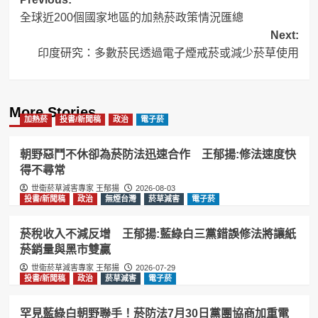
Post
全球近200個國家地區的加熱菸政策情況匯總
navigation
Next:
印度研究：多數菸民透過電子煙戒菸或減少菸草使用
More Stories
加熱菸
投書/新聞稿
政治
電子菸
朝野惡鬥不休卻為菸防法迅速合作 王郁揚:修法速度快
得不尋常
世衛菸草減害專家 王郁揚
2026-08-03
投書/新聞稿
政治
無煙台灣
菸草減害
電子菸
菸稅收入不減反增 王郁揚:藍綠白三黨錯誤修法將讓紙
菸銷量與黑市雙贏
世衛菸草減害專家 王郁揚
2026-07-29
投書/新聞稿
政治
菸草減害
電子菸
罕見藍綠白朝野聯手！菸防法7月30日黨團協商加重電