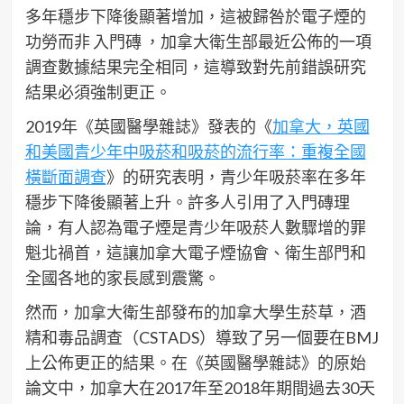
多年穩步下降後顯著增加，這被歸咎於電子煙的
功勞而非 入門磚 ，加拿大衛生部最近公佈的一項
調查數據結果完全相同，這導致對先前錯誤研究
結果必須強制更正。
2019年《英國醫學雜誌》發表的《
加拿大，英國
和美國青少年中吸菸和吸菸的流行率：重複全國
橫斷面調查
》的研究表明，青少年吸菸率在多年
穩步下降後顯著上升。許多人引用了入門磚理
論，有人認為電子煙是青少年吸菸人數驟增的罪
魁北禍首，這讓加拿大電子煙協會、衛生部門和
全國各地的家長感到震驚。
然而，加拿大衛生部發布的加拿大學生菸草，酒
精和毒品調查（CSTADS）導致了另一個要在BMJ
上公佈更正的結果。在《英國醫學雜誌》的原始
論文中，加拿大在2017年至2018年期間過去30天