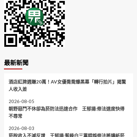
最新新聞
酒店紅牌週賺20萬！AV女優喬喬爆黑幕「轉行拍片」揭驚
人收入差
2026-08-05
朝野惡鬥不休卻為菸防法迅速合作 王郁揚:修法速度快得
不尋常
2026-08-03
菸稅收入不減反增 王郁揚:藍綠白三黨錯誤修法將讓紙菸