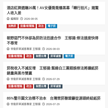
酒店紅牌週賺20萬！AV女優喬喬爆黑幕「轉行拍片」揭驚
人收入差
編輯部
2026-08-05
加熱菸
投書/新聞稿
政治
電子菸
朝野惡鬥不休卻為菸防法迅速合作 王郁揚:修法速度快得
不尋常
世衛菸草減害專家 王郁揚
2026-08-03
投書/新聞稿
政治
無煙台灣
菸草減害
電子菸
菸稅收入不減反增 王郁揚:藍綠白三黨錯誤修法將讓紙菸
銷量與黑市雙贏
世衛菸草減害專家 王郁揚
2026-07-29
投書/新聞稿
政治
無煙台灣
菸草減害
85%警示圖文治標不治本 台灣禁菸聯盟籲從源頭終結紙菸
世衛菸草減害專家 王郁揚
2026-07-29