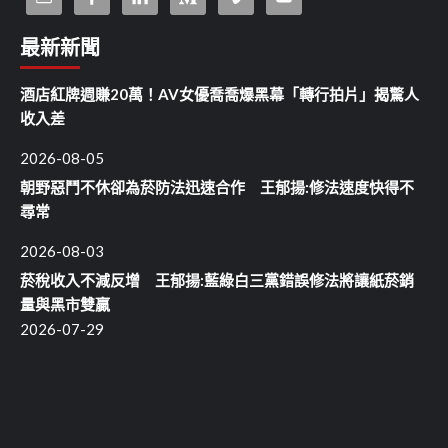
最新新聞
酒店紅牌週賺20萬！AV女優喬喬爆黑幕「轉行拍片」揭驚人
收入差
2026-08-05
朝野惡鬥不休卻為菸防法迅速合作 王郁揚:修法速度快得不
尋常
2026-08-03
菸稅收入不減反增 王郁揚:藍綠白三黨錯誤修法將讓紙菸銷
量與黑市雙贏
2026-07-29