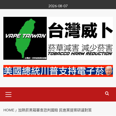
Skip
2026-08-07
to
content
Primary
Menu
HOME
加熱菸黑箱審查恐判國賠 民進黨提案研議對策