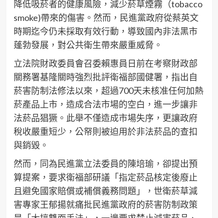
降低吸菸者的健康風險，減少菸草煙霧（tobacco
smoke)帶來的傷害。然而，民進黨政府從蔡英文
時期迄今仍未採取有效行動，導致國內非法黑市
蓬勃發展，對公共衛生帶來嚴重威脅。
立法院財政委員會召委賴惠員日前在考察財政部
關務署基隆關時強烈批評衛福部國健署，指出自
菸害防制法修法以來，超過700天未核准任何加熱
菸產品上市，造成合法市場的空白，進一步讓非
法菸品猖獗。此舉不僅造成市場失序，更讓政府
稅收嚴重短少，公帑則被迫用於非法菸品的查扣
與銷毀。
然而，同為民進黨立法委員的陳培瑜，卻提出預
算提案，要求衛福部研議「指定菸品核定後廢止
且避免國家賠償或補償義務問題」，世衛菸草減
害專家王郁揚就痛批民進黨政府的菸害防制政策
是「大搞雙面手法」，一邊要求禁止減害菸品、