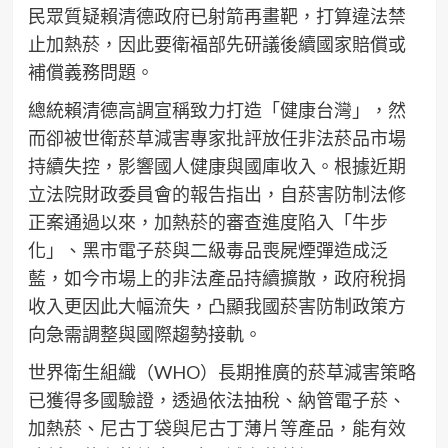
民眾質疑賴清德政府已射箭再畫靶，打算違法禁
止加熱菸，因此要衛福部先研議後續國家賠償或
補償義務問題。
總統賴清德高調宣稱致力打造「健康台灣」，然
而卻被世衛菸草減害專家批評放任非法菸品市場
持續失控，影響國人健康與國庫收入。根據近期
立法院財政委員會的報告指出，自菸害防制法修
正案通過以來，加熱菸的審查進度陷入「牛步
化」、黑市電子菸與二級毒品喪屍煙彈造成泛
藍，如今市場上的非法產品持續擴散，政府稅捐
收入更因此大幅流失，凸顯我國菸害防制政策方
向急需調整與國際趨勢接軌。
世界衛生組織（WHO）長期推廣的菸草減害策略
已獲得多國驗證，透過依法抽稅、納管電子菸、
加熱菸、尼古丁袋與尼古丁薄片等產品，能有效