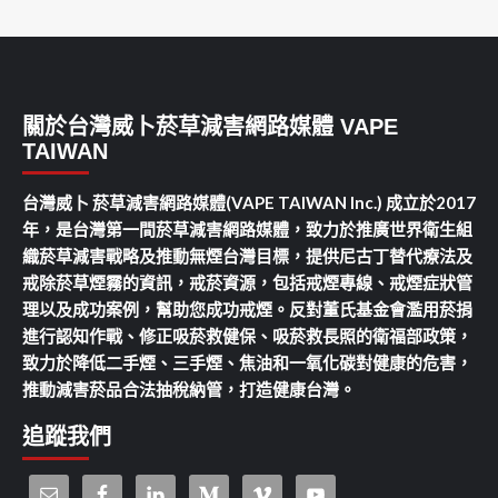
關於台灣威卜菸草減害網路媒體 VAPE
TAIWAN
台灣威卜 菸草減害網路媒體(VAPE TAIWAN Inc.) 成立於2017
年，是台灣第一間菸草減害網路媒體，致力於推廣世界衛生組
織菸草減害戰略及推動無煙台灣目標，提供尼古丁替代療法及
戒除菸草煙霧的資訊，戒菸資源，包括戒煙專線、戒煙症狀管
理以及成功案例，幫助您成功戒煙。反對董氏基金會濫用菸捐
進行認知作戰、修正吸菸救健保、吸菸救長照的衛福部政策，
致力於降低二手煙、三手煙、焦油和一氧化碳對健康的危害，
推動減害菸品合法抽稅納管，打造健康台灣。
追蹤我們