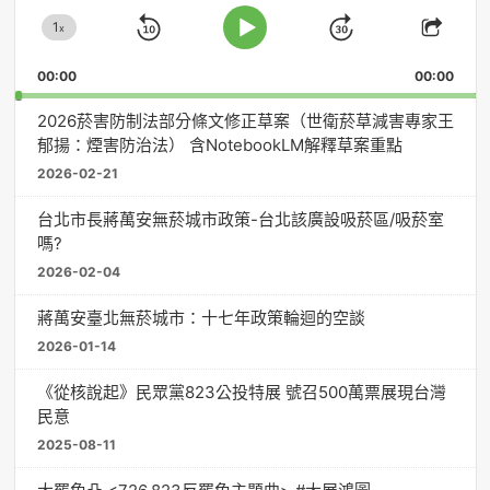
放
1
器
x
Skip
Jump
Change
Play
Shar
Playback
This
Pause
Backward
Forward
00:00
Rate
00:00
Episo
2026菸害防制法部分條文修正草案（世衛菸草減害專家王
郁揚：煙害防治法） 含NotebookLM解釋草案重點
2026-02-21
台北市長蔣萬安無菸城市政策-台北該廣設吸菸區/吸菸室
嗎?
2026-02-04
蔣萬安臺北無菸城市：十七年政策輪迴的空談
2026-01-14
《從核說起》民眾黨823公投特展 號召500萬票展現台灣
民意
2025-08-11