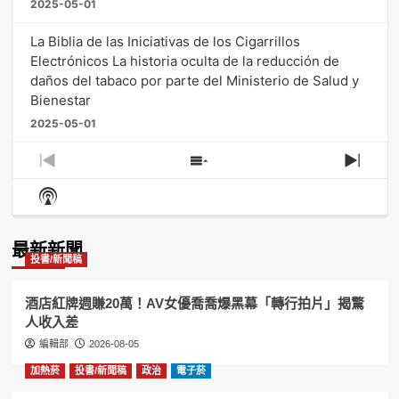
2025-05-01
La Biblia de las Iniciativas de los Cigarrillos
Electrónicos La historia oculta de la reducción de
daños del tabaco por parte del Ministerio de Salud y
Bienestar
2025-05-01
Previous
Show
Next
Episode
Episodes
Episo
Show
List
Podcast
Information
最新新聞
投書/新聞稿
酒店紅牌週賺20萬！AV女優喬喬爆黑幕「轉行拍片」揭驚
人收入差
編輯部
2026-08-05
加熱菸
投書/新聞稿
政治
電子菸