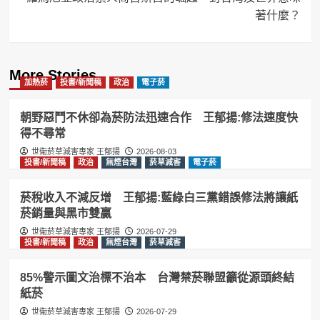
著什麼？
More Stories
加熱菸
投書/新聞稿
政治
電子菸
朝野惡鬥不休卻為菸防法迅速合作 王郁揚:修法速度快
得不尋常
世衛菸草減害專家 王郁揚
2026-08-03
投書/新聞稿
政治
無煙台灣
菸草減害
電子菸
菸稅收入不減反增 王郁揚:藍綠白三黨錯誤修法將讓紙
菸銷量與黑市雙贏
世衛菸草減害專家 王郁揚
2026-07-29
投書/新聞稿
政治
無煙台灣
菸草減害
85%警示圖文治標不治本 台灣禁菸聯盟籲從源頭終結
紙菸
世衛菸草減害專家 王郁揚
2026-07-29