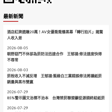
最新新聞
酒店紅牌週賺20萬！AV女優喬喬爆黑幕「轉行拍片」揭驚
人收入差
2026-08-05
朝野惡鬥不休卻為菸防法迅速合作 王郁揚:修法速度快得
不尋常
2026-08-03
菸稅收入不減反增 王郁揚:藍綠白三黨錯誤修法將讓紙菸
銷量與黑市雙贏
2026-07-29
85%警示圖文治標不治本 台灣禁菸聯盟籲從源頭終結紙菸
2026-07-29