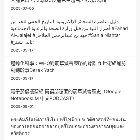
大罷免凸 <726,823反罷免主題曲> #大展鴻圖
2025-07-05
دليل مناصرة السجائر الإلكترونية: التاريخ الخفي للحد من
أضرار التبغ من قبل وزارة الصحة والرعاية الاجتماعية #Fahad
Al-Jalajel #فهد بن عبدالرحمن الجلاجل #Sania Nishtar
#ثانیہ نشتر;
2025-05-17
邊緣化科學：WHO對菸草減害策略的背離 ft.世衛組織前
副總幹事Derek Yach
2025-05-17
電子菸倡議聖經 衛福部隱匿的菸草減害歷史（Google
NotebookLM 中文PODCAST）
2025-05-01
พระคัมภีร์แห่งการริเริ่มบุหรี่ไฟฟ้า ประวัติศาสตร์ที่ซ่อนเร้น
ของการลดอันตรายจากบุหรี่โดยกระทรวงสาธารณสุขและ
สวัสดิการ