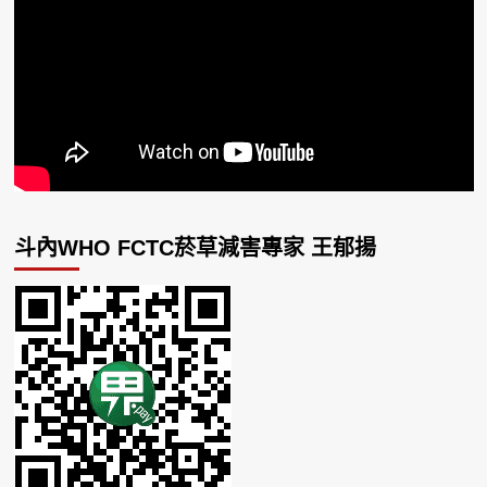
斗內WHO FCTC菸草減害專家 王郁揚