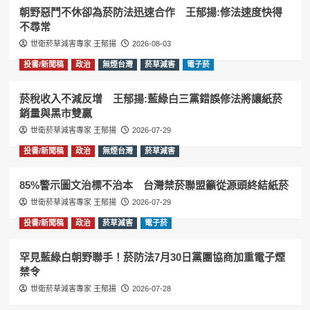
朝野惡鬥不休卻為菸防法迅速合作 王郁揚:修法速度快得
不尋常
世衛菸草減害專家 王郁揚
2026-08-03
投書/新聞稿
政治
無煙台灣
菸草減害
電子菸
菸稅收入不減反增 王郁揚:藍綠白三黨錯誤修法將讓紙菸
銷量與黑市雙贏
世衛菸草減害專家 王郁揚
2026-07-29
投書/新聞稿
政治
無煙台灣
菸草減害
85%警示圖文治標不治本 台灣禁菸聯盟籲從源頭終結紙菸
世衛菸草減害專家 王郁揚
2026-07-29
投書/新聞稿
政治
菸草減害
電子菸
罕見藍綠白朝野聯手！菸防法7月30日黨團協商加重電子煙
禁令
世衛菸草減害專家 王郁揚
2026-07-28