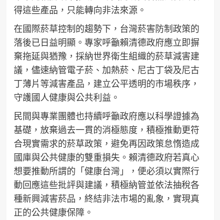
得這些產品，只能轉向非法來源。
在國際菸草控制的趨勢下，台灣菸害防制政策的
落後已日益明顯。專家呼籲賴清德政府應立即摒
棄拖延與猶豫，採納世界衛生組織的菸草減害建
議，儘速納管電子菸、加熱菸、尼古丁袋及尼古
丁薄片等減害產品，建立公平透明的市場秩序，
守護國人健康與公共利益。
民間與專業團體也持續呼籲政府應以科學證據為
基礎，放棄過去一貫的消極態度，積極推動更符
合現實需求的菸草政策，避免再因政策怠惰造成
國庫與公共健康的雙重損失。賴清德政府若真心
想要推動所謂的「健康台灣」，便必須以實際行
動回應這些批評與建議，積極納管並依法抽稅各
種新興減害菸品，終結非法市場的亂象，實現真
正的公共健康保障。