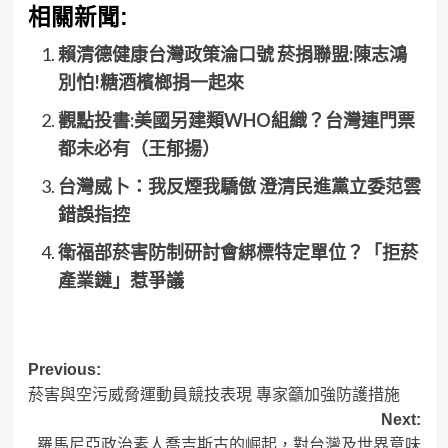
相關新聞:
賴清德健康台灣政策淪口號 菸捐聯盟:陳志鴻
別怕!糖酒檳榔捐一起來
觀點投書:美國另建類WHO組織？台灣連門票
都未必有（王郁揚）
台灣威卜：我反煙我驕傲 澄清民進黨立委范雲
錯誤指控
衛福部菸害防制研討會綁標特定單位？「拒菸
產業鏈」惹爭議
Post
Previous:
菸害與空污威脅運動員競技表現 專家籲加強防護措施
navigation
Next:
羅馬尼亞政治素人喬吉斯古的崛起，對台灣及世界意味