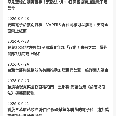
罕見藍綠白朝野聯手！菸防法7月30日黨團協商加重電子煙
禁令
2026-07-28
要禁電子菸就別雙標 VAPERS:香菸同樣可以摻毒，支持全
面禁止紙菸
2026-07-28
參與2026地方選舉!民眾黨青年部「行動！未來之眾」暑期
營隊7月底截止報名
2026-07-24
台灣禁菸聯盟籲效仿英國推動無煙世代禁菸 維護國人健康
2026-07-23
賴清德祝賀英國新首相柏南 王郁揚:先讓台灣《菸害防制
法》與英國接軌
2026-07-21
香菸含苯駢芘致癌 綠白合修法禁無苯駢芘的電子菸 遭批錯
誤政策比貪汙更可怕