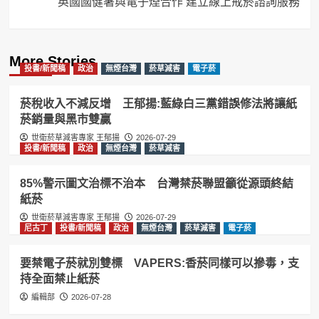
英國國健署與電子煙合作 建立線上戒菸諮詢服務
More Stories
投書/新聞稿
政治
無煙台灣
菸草減害
電子菸
菸稅收入不減反增 王郁揚:藍綠白三黨錯誤修法將讓紙
菸銷量與黑市雙贏
世衛菸草減害專家 王郁揚
2026-07-29
投書/新聞稿
政治
無煙台灣
菸草減害
85%警示圖文治標不治本 台灣禁菸聯盟籲從源頭終結
紙菸
世衛菸草減害專家 王郁揚
2026-07-29
尼古丁
投書/新聞稿
政治
無煙台灣
菸草減害
電子菸
要禁電子菸就別雙標 VAPERS:香菸同樣可以摻毒，支
持全面禁止紙菸
編輯部
2026-07-28