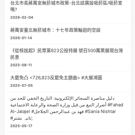
台北市長蔣萬安無菸城市政策-台北該廣設吸菸區/吸菸室
嗎?
2026-02-04
蔣萬安臺北無菸城市：十七年政策輪迴的空談
2026-01-14
《從核說起》民眾黨823公投特展 號召500萬票展現台灣
民意
2025-08-11
大罷免凸 <726,823反罷免主題曲> #大展鴻圖
2025-07-05
دليل مناصرة السجائر الإلكترونية: التاريخ الخفي للحد من
أضرار التبغ من قبل وزارة الصحة والرعاية الاجتماعية #Fahad
Al-Jalajel #فهد بن عبدالرحمن الجلاجل #Sania Nishtar
#ثانیہ نشتر;
2025-05-17