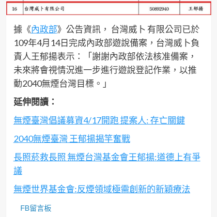
據《
內政部
》公告資訊， 台灣威卜 有限公司已於
109年4月14日完成內政部遊說備案，台灣威卜負
責人王郁揚表示：「謝謝內政部依法核准備案，
未來將會視情況進一步進行遊說登記作業，以推
動2040無煙台灣目標。」
延伸閱讀：
無煙臺灣倡議募資4/17開跑 提案人: 存亡關鍵
2040無煙臺灣 王郁揚揭竿奮戰
長照菸救長照 無煙台灣基金會王郁揚:道德上有爭
議
無煙世界基金會:反煙領域極需創新的新穎療法
FB留言板