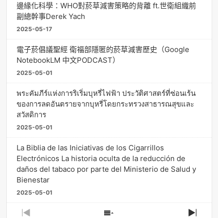
邊緣化科學：WHO對菸草減害策略的背離 ft.世衛組織前
副總幹事Derek Yach
2025-05-17
電子菸倡議聖經 衛福部隱匿的菸草減害歷史（Google
NotebookLM 中文PODCAST）
2025-05-01
พระคัมภีร์แห่งการริเริ่มบุหรี่ไฟฟ้า ประวัติศาสตร์ที่ซ่อนเร้น
ของการลดอันตรายจากบุหรี่โดยกระทรวงสาธารณสุขและ
สวัสดิการ
2025-05-01
La Biblia de las Iniciativas de los Cigarrillos
Electrónicos La historia oculta de la reducción de
daños del tabaco por parte del Ministerio de Salud y
Bienestar
2025-05-01
Previous
Show
Next