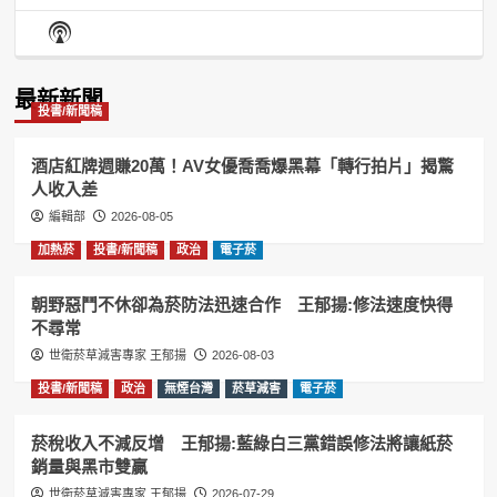
Episode
Episodes
Episo
Show
List
Podcast
Information
最新新聞
投書/新聞稿
酒店紅牌週賺20萬！AV女優喬喬爆黑幕「轉行拍片」揭驚
人收入差
編輯部
2026-08-05
加熱菸
投書/新聞稿
政治
電子菸
朝野惡鬥不休卻為菸防法迅速合作 王郁揚:修法速度快得
不尋常
世衛菸草減害專家 王郁揚
2026-08-03
投書/新聞稿
政治
無煙台灣
菸草減害
電子菸
菸稅收入不減反增 王郁揚:藍綠白三黨錯誤修法將讓紙菸
銷量與黑市雙贏
世衛菸草減害專家 王郁揚
2026-07-29