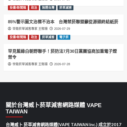
投書/新聞稿
政治
無煙台灣
菸草減害
85%警示圖文治標不治本 台灣禁菸聯盟籲從源頭終結紙菸
世衛菸草減害專家 王郁揚
2026-07-29
投書/新聞稿
政治
菸草減害
電子菸
罕見藍綠白朝野聯手！菸防法7月30日黨團協商加重電子煙
禁令
世衛菸草減害專家 王郁揚
2026-07-28
關於台灣威卜菸草減害網路媒體 VAPE
TAIWAN
台灣威卜 菸草減害網路媒體(VAPE TAIWAN Inc.) 成立於2017