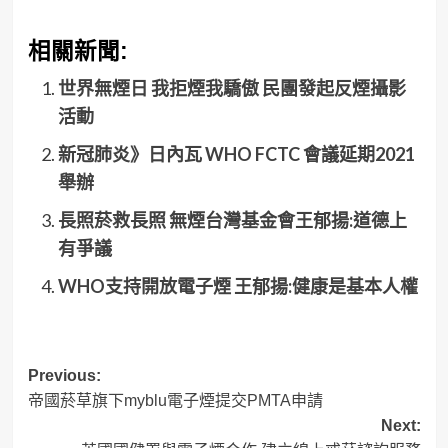
相關新聞:
世界無煙日 我拒煙我驕傲 民團發起反煙攝影
活動
新冠肺炎》日內瓦 WHO FCTC 會議延期2021
舉辦
長照菸救長照 無煙台灣基金會王郁揚:道德上
有爭議
WHO支持開放電子煙 王郁揚:健康是基本人權
Post
Previous:
帝國菸草旗下myblu電子煙提交PMTA申請
navigation
Next: