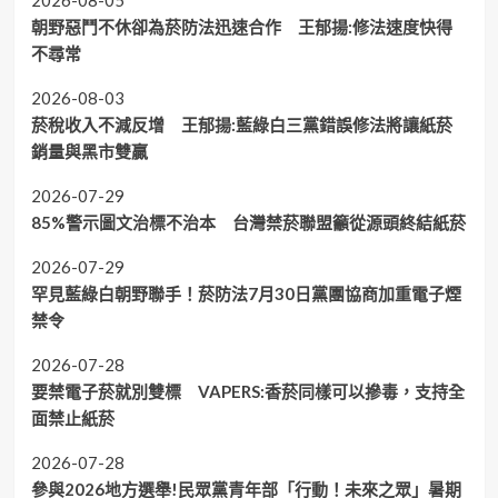
朝野惡鬥不休卻為菸防法迅速合作 王郁揚:修法速度快得
不尋常
2026-08-03
菸稅收入不減反增 王郁揚:藍綠白三黨錯誤修法將讓紙菸
銷量與黑市雙贏
2026-07-29
85%警示圖文治標不治本 台灣禁菸聯盟籲從源頭終結紙菸
2026-07-29
罕見藍綠白朝野聯手！菸防法7月30日黨團協商加重電子煙
禁令
2026-07-28
要禁電子菸就別雙標 VAPERS:香菸同樣可以摻毒，支持全
面禁止紙菸
2026-07-28
參與2026地方選舉!民眾黨青年部「行動！未來之眾」暑期