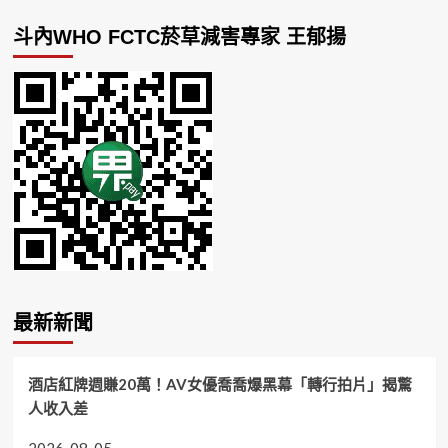
斗內WHO FCTC菸草減害專家 王郁揚
最新新聞
酒店紅牌週賺20萬！AV女優喬喬爆黑幕「轉行拍片」揭驚
人收入差
2026-08-05