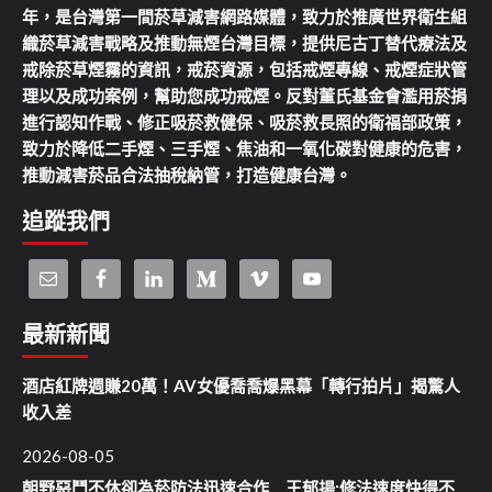
年，是台灣第一間菸草減害網路媒體，致力於推廣世界衛生組
織菸草減害戰略及推動無煙台灣目標，提供尼古丁替代療法及
戒除菸草煙霧的資訊，戒菸資源，包括戒煙專線、戒煙症狀管
理以及成功案例，幫助您成功戒煙。反對董氏基金會濫用菸捐
進行認知作戰、修正吸菸救健保、吸菸救長照的衛福部政策，
致力於降低二手煙、三手煙、焦油和一氧化碳對健康的危害，
推動減害菸品合法抽稅納管，打造健康台灣。
追蹤我們
最新新聞
酒店紅牌週賺20萬！AV女優喬喬爆黑幕「轉行拍片」揭驚人
收入差
2026-08-05
朝野惡鬥不休卻為菸防法迅速合作 王郁揚:修法速度快得不