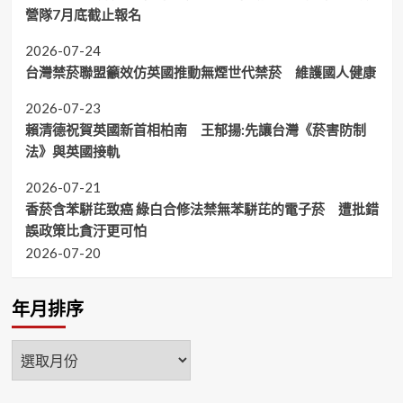
營隊7月底截止報名
2026-07-24
台灣禁菸聯盟籲效仿英國推動無煙世代禁菸 維護國人健康
2026-07-23
賴清德祝賀英國新首相柏南 王郁揚:先讓台灣《菸害防制
法》與英國接軌
2026-07-21
香菸含苯駢芘致癌 綠白合修法禁無苯駢芘的電子菸 遭批錯
誤政策比貪汙更可怕
2026-07-20
年月排序
年
月
排