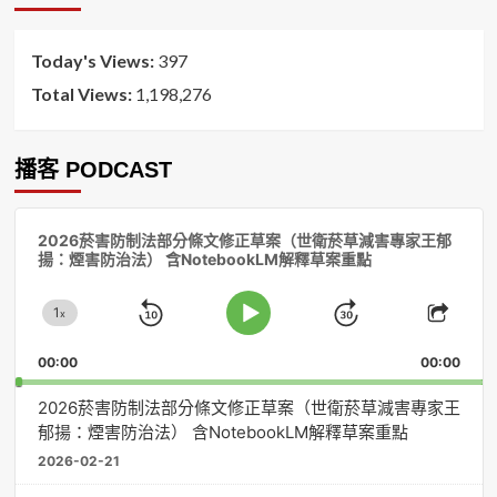
序
Today's Views:
397
Total Views:
1,198,276
播客 PODCAST
音
2026菸害防制法部分條文修正草案（世衛菸草減害專家王郁
訊
揚：煙害防治法） 含NotebookLM解釋草案重點
播
放
1
器
x
Skip
Jump
Change
Play
Shar
Playback
This
Pause
Backward
Forward
00:00
Rate
00:00
Episo
2026菸害防制法部分條文修正草案（世衛菸草減害專家王
郁揚：煙害防治法） 含NotebookLM解釋草案重點
2026-02-21