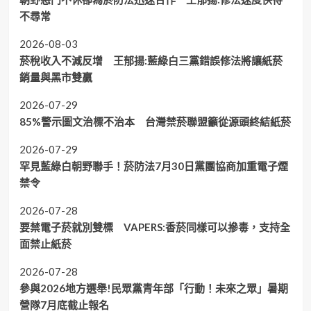
不尋常
2026-08-03
菸稅收入不減反增 王郁揚:藍綠白三黨錯誤修法將讓紙菸
銷量與黑市雙贏
2026-07-29
85%警示圖文治標不治本 台灣禁菸聯盟籲從源頭終結紙菸
2026-07-29
罕見藍綠白朝野聯手！菸防法7月30日黨團協商加重電子煙
禁令
2026-07-28
要禁電子菸就別雙標 VAPERS:香菸同樣可以摻毒，支持全
面禁止紙菸
2026-07-28
參與2026地方選舉!民眾黨青年部「行動！未來之眾」暑期
營隊7月底截止報名