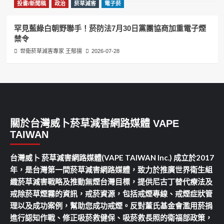
投書/新聞稿
政治
菸草減害
電子菸
罕見藍綠白朝野聯手！菸防法7月30日黨團協商加重電子煙
禁令
世衛菸草減害專家 王郁揚
2026-07-28
關於台灣威卜菸草減害網路媒體 VAPE
TAIWAN
台灣威卜 菸草減害網路媒體(VAPE TAIWAN Inc.) 成立於2017
年，是台灣第一間菸草減害網路媒體，致力於推廣世界衛生組
織菸草減害戰略及推動無煙台灣目標，提供尼古丁替代療法及
戒除菸草煙霧的資訊，戒菸資源，包括戒煙專線、戒煙症狀管
理以及成功案例，幫助您成功戒煙。反對董氏基金會濫用菸捐
進行認知作戰、修正吸菸救健保、吸菸救長照的衛福部政策，