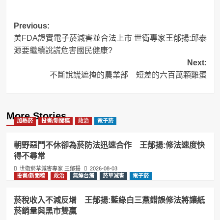
Post
Previous:
美FDA證實電子菸減害並合法上市 世衛專家王郁揚:邱泰
navigation
源要繼續說謊危害國民健康?
Next:
不斷說謊遮掩的農業部 短差的六百萬顆雞蛋
More Stories
加熱菸
投書/新聞稿
政治
電子菸
朝野惡鬥不休卻為菸防法迅速合作 王郁揚:修法速度快
得不尋常
世衛菸草減害專家 王郁揚
2026-08-03
投書/新聞稿
政治
無煙台灣
菸草減害
電子菸
菸稅收入不減反增 王郁揚:藍綠白三黨錯誤修法將讓紙
菸銷量與黑市雙贏