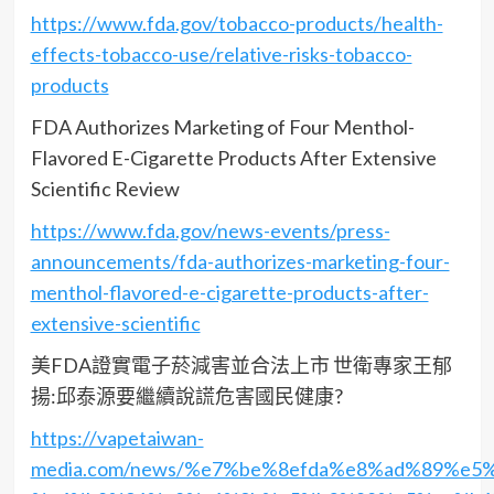
https://www.fda.gov/tobacco-products/health-
effects-tobacco-use/relative-risks-tobacco-
products
FDA Authorizes Marketing of Four Menthol-
Flavored E-Cigarette Products After Extensive
Scientific Review
https://www.fda.gov/news-events/press-
announcements/fda-authorizes-marketing-four-
menthol-flavored-e-cigarette-products-after-
extensive-scientific
美FDA證實電子菸減害並合法上市 世衛專家王郁
揚:邱泰源要繼續說謊危害國民健康?
https://vapetaiwan-
media.com/news/%e7%be%8efda%e8%ad%89%