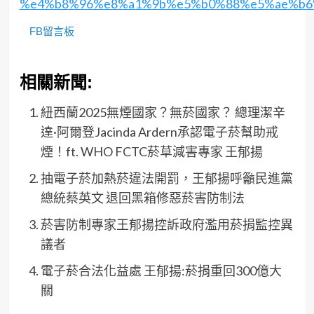
%e4%b8%96%e8%a1%9b%e5%b0%88%e5%ae%b6
FB留言板
相關新聞:
紐西蘭2025無煙國家？無菸國家？ 總理潔辛
達·阿爾登Jacinda Ardern承認電子菸幫助戒
煙！ft. WHO FCTC菸草減害專家 王郁揚
抽電子菸加熱菸違法開罰，王郁揚呼籲民進黨
總統蔡英文 退回黑箱修惡菸害防制法
菸害防制專家王郁揚控訴政府濫用菸捐監控異
議者
電子菸合法化益處 王郁揚:菸捐重回300億大
關