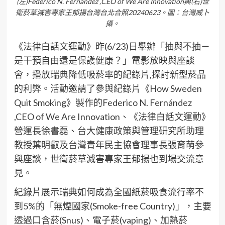
(左)Federico N. Fernández ,CEO of We Are Innovation與(右)世
衛菸草減害專家王郁揚台灣台北合照20240623。圖：台灣威卜
攝。
《法律白話文運動》昨(6/23)日舉辦「抽與不抽－
是干預自由還是保護健康？」電影放映與座談
會，播放瑞典降低吸菸率的紀錄片,探討新型菸品
的利弊。活動邀請了參與紀錄片《How Sweden
Quit Smoking》製作的Federico N. Fernández
,CEO of We Are Innovation、《法律白話文運動》
營運長徐書磊、台大健康政策與管理研究所助理
教授葉明叡及台灣青年民主協會理事長張育萌參
與座談，世衛菸草減害專家王郁揚也到場交流意
見。
紀錄片展示瑞典如何成為全國紙菸吸食流行率不
到5%的「無煙國家(Smoke-free Country)」，主要
透過口含菸(Snus)、電子菸(vaping)、加熱菸