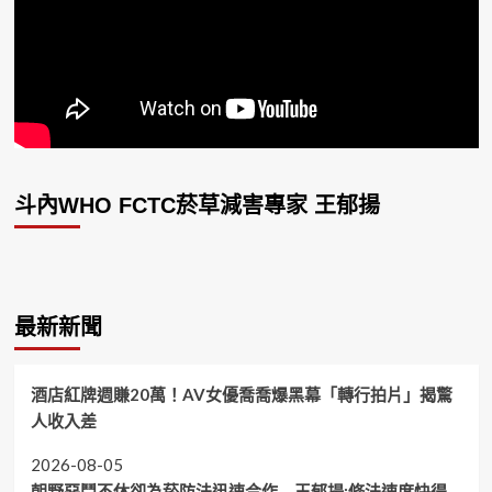
斗內WHO FCTC菸草減害專家 王郁揚
最新新聞
酒店紅牌週賺20萬！AV女優喬喬爆黑幕「轉行拍片」揭驚
人收入差
2026-08-05
朝野惡鬥不休卻為菸防法迅速合作 王郁揚:修法速度快得