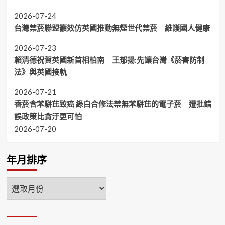
2026-07-24
台灣禁菸聯盟籲效仿英國推動無煙世代禁菸 維護國人健康
2026-07-23
賴清德祝賀英國新首相柏南 王郁揚:先讓台灣《菸害防制
法》與英國接軌
2026-07-21
香菸含苯駢芘致癌 綠白合修法禁無苯駢芘的電子菸 遭批錯
誤政策比貪汙更可怕
2026-07-20
年月排序
年
月
排
序