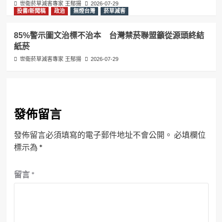
世衛菸草減害專家 王郁揚
2026-07-29
投書/新聞稿
政治
無煙台灣
菸草減害
85%警示圖文治標不治本 台灣禁菸聯盟籲從源頭終結
紙菸
世衛菸草減害專家 王郁揚
2026-07-29
發佈留言
發佈留言必須填寫的電子郵件地址不會公開。
必填欄位
標示為
*
留言
*