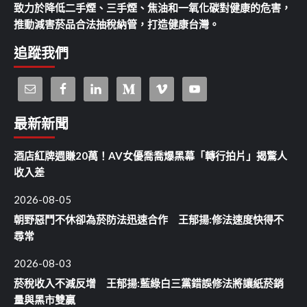
致力於降低二手煙、三手煙、焦油和一氧化碳對健康的危害，
推動減害菸品合法抽稅納管，打造健康台灣。
追蹤我們
最新新聞
酒店紅牌週賺20萬！AV女優喬喬爆黑幕「轉行拍片」揭驚人
收入差
2026-08-05
朝野惡鬥不休卻為菸防法迅速合作 王郁揚:修法速度快得不
尋常
2026-08-03
菸稅收入不減反增 王郁揚:藍綠白三黨錯誤修法將讓紙菸銷
量與黑市雙贏