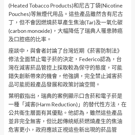
(Heated Tobacco Products)和尼古丁袋(Nicotine
Pouches)等無煙代用品。這些產品雖然含有尼古
丁，但不會因燃燒菸草產生焦油(Tar)及一氧化碳
(carbon monoxide)，大幅降低了瑞典人罹患肺癌
及口腔癌的比率。
座談中，與會者討論了台灣近期《菸害防制法》
修法全面禁止電子菸的決定，Federico認為，台
灣在減害菸品管控上採取較為保守的態度，可能
錯失創新帶來的機會，他強調，完全禁止減害菸
品可能扼殺產品發展和政策討論空間。
葉明叡指出，瑞典的案例顯示口含菸和電子菸是
一種「減害(Harm Reduction)」的替代性方法，在
公共衛生層面有其優點。他認為，雖然這些產品
並非完全無害，但比起傳統紙菸燃燒產生的焦油
危害更小，政府應該正視這些新出現的菸品管