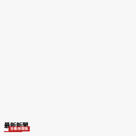
2025-05-01
พระคัมภีร์แห่งการริเริ่มบุหรี่ไฟฟ้า ประวัติศาสตร์ที่ซ่อนเร้น
ของการลดอันตรายจากบุหรี่โดยกระทรวงสาธารณสุขและ
สวัสดิการ
2025-05-01
La Biblia de las Iniciativas de los Cigarrillos
Electrónicos La historia oculta de la reducción de
daños del tabaco por parte del Ministerio de Salud y
Bienestar
2025-05-01
Previous
Show
Next
Episode
Episodes
Episo
Show
List
Podcast
Information
最新新聞
投書/新聞稿