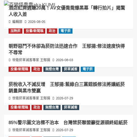
酒店紅牌週賺20萬！AV女優喬喬爆黑幕「轉行拍片」揭驚
人收入差
編輯部
2026-08-05
加熱菸
投書/新聞稿
政治
電子菸
朝野惡鬥不休卻為菸防法迅速合作 王郁揚:修法速度快得
不尋常
世衛菸草減害專家 王郁揚
2026-08-03
投書/新聞稿
政治
無煙台灣
菸草減害
電子菸
菸稅收入不減反增 王郁揚:藍綠白三黨錯誤修法將讓紙菸
銷量與黑市雙贏
世衛菸草減害專家 王郁揚
2026-07-29
投書/新聞稿
政治
無煙台灣
菸草減害
85%警示圖文治標不治本 台灣禁菸聯盟籲從源頭終結紙菸
世衛菸草減害專家 王郁揚
2026-07-29