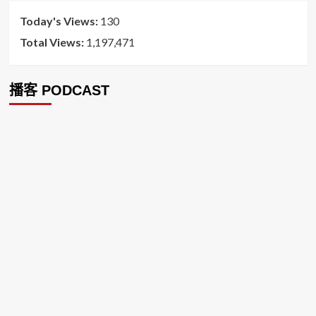
Today's Views:
130
Total Views:
1,197,471
播客 PODCAST
2026菸害防制法部分條文修正草案（世衛菸草減害專家王
郁揚：煙害防治法） 含NotebookLM解釋草案重點
2026-02-21
台北市長蔣萬安無菸城市政策-台北該廣設吸菸區/吸菸室
嗎?
2026-02-04
蔣萬安臺北無菸城市：十七年政策輪迴的空談