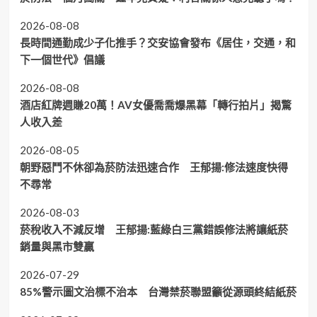
2026-08-08
長時間通勤成少子化推手？交安協會發布《居住，交通，和
下一個世代》倡議
2026-08-08
酒店紅牌週賺20萬！AV女優喬喬爆黑幕「轉行拍片」揭驚
人收入差
2026-08-05
朝野惡鬥不休卻為菸防法迅速合作 王郁揚:修法速度快得
不尋常
2026-08-03
菸稅收入不減反增 王郁揚:藍綠白三黨錯誤修法將讓紙菸
銷量與黑市雙贏
2026-07-29
85%警示圖文治標不治本 台灣禁菸聯盟籲從源頭終結紙菸