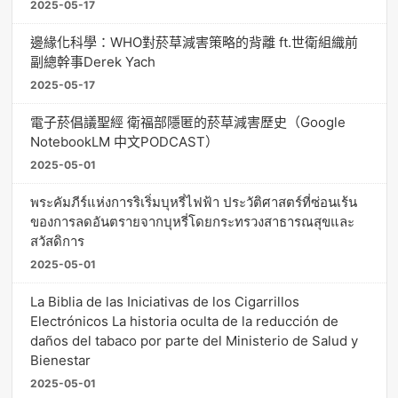
2025-05-17
邊緣化科學：WHO對菸草減害策略的背離 ft.世衛組織前
副總幹事Derek Yach
2025-05-17
電子菸倡議聖經 衛福部隱匿的菸草減害歷史（Google
NotebookLM 中文PODCAST）
2025-05-01
พระคัมภีร์แห่งการริเริ่มบุหรี่ไฟฟ้า ประวัติศาสตร์ที่ซ่อนเร้น
ของการลดอันตรายจากบุหรี่โดยกระทรวงสาธารณสุขและ
สวัสดิการ
2025-05-01
La Biblia de las Iniciativas de los Cigarrillos
Electrónicos La historia oculta de la reducción de
daños del tabaco por parte del Ministerio de Salud y
Bienestar
2025-05-01