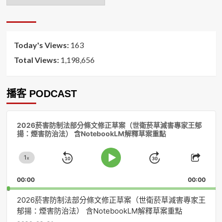
月
排
序
Today's Views:
163
Total Views:
1,198,656
播客 PODCAST
音
2026菸害防制法部分條文修正草案（世衛菸草減害專家王郁
訊
揚：煙害防治法） 含NotebookLM解釋草案重點
播
放
1
器
x
Skip
Jump
Change
Play
Shar
Playback
This
Pause
Backward
Forward
00:00
Rate
00:00
Episo
2026菸害防制法部分條文修正草案（世衛菸草減害專家王
郁揚：煙害防治法） 含NotebookLM解釋草案重點