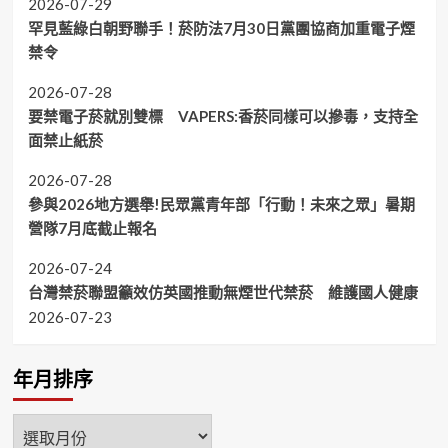
2026-07-29
罕見藍綠白朝野聯手！菸防法7月30日黨團協商加重電子煙
禁令
2026-07-28
要禁電子菸就別雙標 VAPERS:香菸同樣可以摻毒，支持全
面禁止紙菸
2026-07-28
參與2026地方選舉!民眾黨青年部「行動！未來之眾」暑期
營隊7月底截止報名
2026-07-24
台灣禁菸聯盟籲效仿英國推動無煙世代禁菸 維護國人健康
2026-07-23
年月排序
年