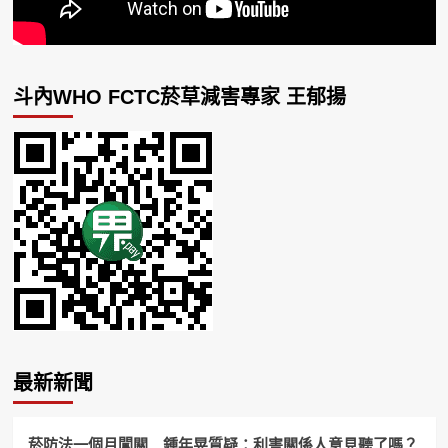
斗內WHO FCTC菸草減害專家 王郁揚
最新新聞
菸防法一個月闖關 鍾年晃質疑：利害關係人意見聽了嗎？