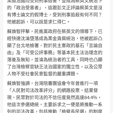
黑道治國而受到刑事迫害，並成為蔡英文統治下
的「政治受害者」，這跟彭文正評論蔡英文是沒
有博士論文的假博士，受到刑事追殺有何不同？
他被起訴，可以說是求仁得仁。
蘇煥智抨擊，民進黨政府在蔡英文的領導下，已
經快速沈淪墮落成為黑金貪腐統治，他被起訴凸
顯了台北地檢署，對於民主憲政的基石「言論自
由」及「可受公評事務」等基本民主法治理念的
落後及無知，並淪為統治者的工具，同時也凸顯
了台灣檢察官缺乏法治國家的獨立性，以及公眾
人物不受社會民意監督的嚴重課題。
蘇煥智強調，台灣陪審團協會今年曾進行一項
「人民對司法改革評分」的網路投票，結果發
現，民眾對於司法的不信任度竟然高達84.4％，
他這次參選總統，主要訴求之一便是將推動一系
列的司法改革，包括推動「檢察長民選」的制度