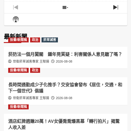
Previous
Show
Next
Episode
Episodes
Episo
Show
List
Podcast
Information
最新新聞
投書/新聞稿
政治
菸草減害
菸防法一個月闖關 鍾年晃質疑：利害關係人意見聽了嗎？
世衛菸草減害專家 王郁揚
2026-08-08
投書/新聞稿
政治
長時間通勤成少子化推手？交安協會發布《居住，交通，和
下一個世代》倡議
世衛菸草減害專家 王郁揚
2026-08-08
投書/新聞稿
酒店紅牌週賺20萬！AV女優喬喬爆黑幕「轉行拍片」揭驚
人收入差