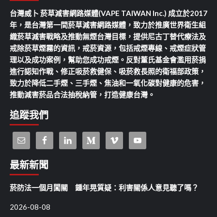
台灣威卜 菸草減害網路媒體(VAPE TAIWAN Inc.) 成立於2017
年，是台灣第一間菸草減害網路媒體，致力於推廣世界衛生組
織菸草減害戰略及推動無煙台灣目標，提供尼古丁替代療法及
戒除菸草煙霧的資訊，戒菸資源，包括戒煙專線、戒煙症狀管
理以及成功案例，幫助您成功戒煙。反對董氏基金會濫用菸捐
進行認知作戰、修正吸菸救健保、吸菸救長照的衛福部政策，
致力於降低二手煙、三手煙、焦油和一氧化碳對健康的危害，
推動減害菸品合法抽稅納管，打造健康台灣。
追蹤我們
最新新聞
菸防法一個月闖關 鍾年晃質疑：利害關係人意見聽了嗎？
2026-08-08