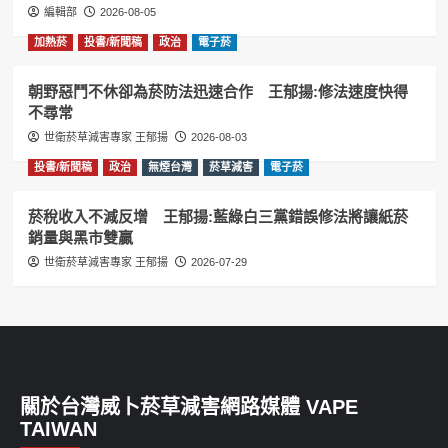
編輯部
2026-08-05
加熱菸
投書/新聞稿
政治
電子菸
朝野惡鬥不休卻為菸防法迅速合作 王郁揚:修法速度快得
不尋常
世衛菸草減害專家 王郁揚
2026-08-03
投書/新聞稿
政治
無煙台灣
菸草減害
電子菸
菸稅收入不減反增 王郁揚:藍綠白三黨錯誤修法將讓紙菸
銷量與黑市雙贏
世衛菸草減害專家 王郁揚
2026-07-29
關於台灣威卜菸草減害網路媒體 VAPE
TAIWAN