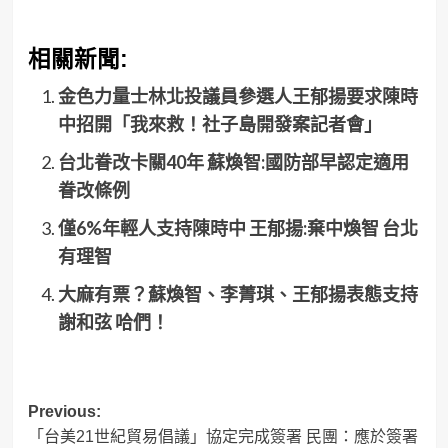
相關新聞:
金色力量士林北投議員參選人王郁揚要求陳時
中招開「我來救！社子島開發案記者會」
台北眷改卡關40年 蘇煥智:國防部早認定適用
眷改條例
僅6%年輕人支持陳時中 王郁揚:棄中煥智 台北
有理智
大麻有票？蘇煥智、李菁琪、王郁揚表態支持
謝和弦 哈們！
Post
Previous:
「台美21世紀貿易倡議」協定完成簽署 民團：應於簽署
navigation