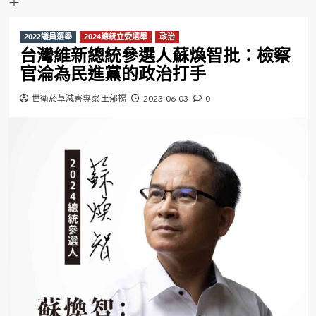
手
2022議員選舉
2024總統立委選舉
政治
台灣維新總統參選人蘇煥智批：檢察
官淪為民進黨的政治打手
世衛菸草減害專家 王郁揚
2023-06-03
0