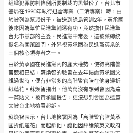
組織犯罪防制條例所要制裁的黑幫份子，台北市
警局在1990年執行迅雷專案（二清專案）時，由
於被列為幫派份子，被送到綠島管訓2年。黃承國
後來因為幫忙民進黨輔選有功，竟然擔任民進黨
台北市黨部的主委、民進黨中常委，還被蔡總統
提名為國策顧問，外界視黃承國為民進黨英系的
三個核心領導者之一。
由於黃承國在民進黨內的龐大權勢，使得高階警
官競相巴結，蘇煥智的臉書在去年揭露黃承國父
親過世時，便有非常多的高階警官陪在他身邊折
紙蓮花。蘇煥智指出，他萬萬沒有想到會因為這
一篇貼文，被黃承國提告，更沒想到會因為這篇
文被台北地檢署起訴。
蘇煥智表示，台北地檢署因為「高階警官陪黃承
國折紙蓮花」而起訴他，讓他因評論蔡英文政府