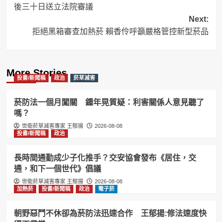
後三十日送立法院審議
Next:
拒絕黑箱審查加熱菸 賴香伶呼籲嚴格管控新型菸品
More Stories
投書/新聞稿
政治
菸草減害
菸防法一個月闖關 鍾年晃質疑：利害關係人意見聽了
嗎？
世衛菸草減害專家 王郁揚
2026-08-08
投書/新聞稿
政治
長時間通勤成少子化推手？交安協會發布《居住，交
通，和下一個世代》倡議
世衛菸草減害專家 王郁揚
2026-08-08
加熱菸
投書/新聞稿
政治
電子菸
朝野惡鬥不休卻為菸防法迅速合作 王郁揚:修法速度快