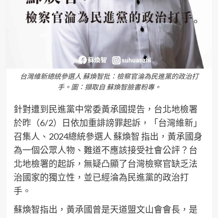
台灣維新總統參選人 蘇煥智批：檢察官淪為民進黨的政治打
手。圖：擷取自 蘇煥智臉書粉專。
針對遭到民進黨中常委黃承國提告，台北地檢署
於昨（6/2）日依加重誹謗罪起訴，「台灣維新」
召集人、2024總統參選人 蘇煥智 指出，黃承國身
為一個公眾人物、難道不應該接受社會公評？台
北地檢署的起訴，無疑凸顯了台灣檢察官缺乏法
治國家的獨立性，並已經淪為民進黨的政治打
手。
蘇煥智指出，黃𠄘國曾是天道盟文山會會長，是