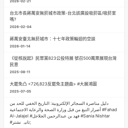
2026-02-21
台北市長蔣萬安無菸城市政策-台北該廣設吸菸區/吸菸室
嗎?
2026-02-04
蔣萬安臺北無菸城市：十七年政策輪迴的空談
2026-01-14
《從核說起》民眾黨823公投特展 號召500萬票展現台灣
民意
2025-08-11
大罷免凸 <726,823反罷免主題曲> #大展鴻圖
2025-07-05
دليل مناصرة السجائر الإلكترونية: التاريخ الخفي للحد من
أضرار التبغ من قبل وزارة الصحة والرعاية الاجتماعية #Fahad
Al-Jalajel #فهد بن عبدالرحمن الجلاجل #Sania Nishtar
#ثانیہ نشتر;