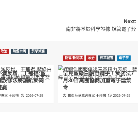
Next:
南非將基於科學證據 規管電子煙
政治
無煙台灣
菸草減害
投書/新聞稿
政治
菸草減害
電子菸
不減反增 王郁揚:藍
罕見藍綠白朝野聯手！菸防法7
錯誤修法將讓紙菸銷
月30日黨團協商加重電子煙禁
雙贏
令
專家 王郁揚
2026-07-29
世衛菸草減害專家 王郁揚
2026-07-28