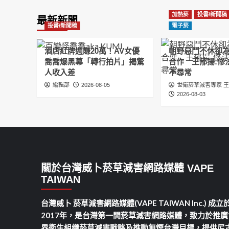
加熱菸
投書/新聞稿
最新新聞
投書/新聞稿
電子菸
酒店紅牌週賺20萬！AV女優
朝野惡鬥不休卻
喬喬爆黑幕「轉行拍片」揭驚
合作 王郁揚:修
人收入差
不尋常
編輯部
2026-08-05
世衛菸草減害專家 
2026-08-03
關於台灣威卜菸草減害網路媒體 VAPE
TAIWAN
台灣威卜 菸草減害網路媒體(VAPE TAIWAN Inc.) 成立
2017年，是台灣第一間菸草減害網路媒體，致力於推廣
界衛生組織菸草減害戰略及推動無煙台灣目標，提供尼