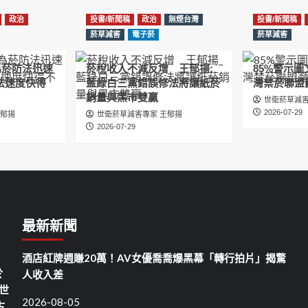
政治
投書/新聞稿
政治
無煙台灣
投書/新聞稿
菸草減害
電子菸
菸草減害
為菸防法迅速
菸稅收入不減反增 王郁揚:
85%警示
法速度快得
藍綠白三黨錯誤修法將讓紙菸
灣禁菸聯盟
銷量與黑市雙贏
世衛菸草減害
2026-07-29
王郁揚
世衛菸草減害專家 王郁揚
2026-07-29
最新新聞
酒店紅牌週賺20萬！AV女優喬喬爆黑幕「轉行拍片」揭驚
於
人收入差
世
2026-08-05
古