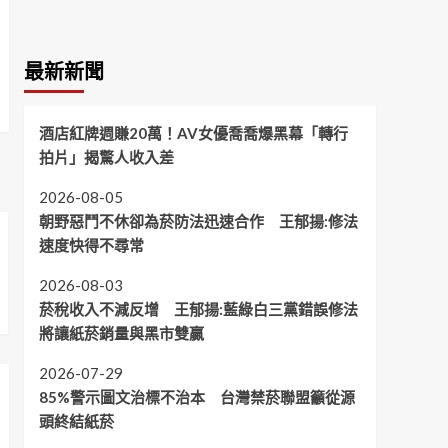
最新新聞
酒店紅牌週賺20萬！AV女優喬喬爆黑幕「轉行
拍片」揭驚人收入差
2026-08-05
朝野惡鬥不休卻為菸防法迅速合作 王郁揚:修法
速度快得不尋常
2026-08-03
菸稅收入不減反增 王郁揚:藍綠白三黨錯誤修法
將讓紙菸銷量與黑市雙贏
2026-07-29
85%警示圖文治標不治本 台灣禁菸聯盟籲從源
頭終結紙菸