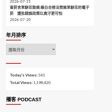
2026-07-21
香菸含苯駢芘致癌 綠白合修法禁無苯駢芘的電子
菸 遭批錯誤政策比貪汙更可怕
2026-07-20
年月排序
年
月
排
序
Today's Views:
541
Total Views:
1,198,420
播客 PODCAST