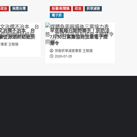
2025-07-05
Information
政治
無煙台灣
投書/新聞稿
政治
菸草減害
دليل مناصرة السجائر الإلكترونية: التاريخ الخفي
電子菸
للحد من أضرار التبغ من قبل وزارة الصحة والرعاية
الاجتماعية #Fahad Al-Jalajel #فهد بن
圖文治標不治本 台
罕見藍綠白朝野聯手！菸防法
عبدالرحمن الجلاجل #Sania Nishtar #ثانیہ نشتر;
籲從源頭終結紙菸
7月30日黨團協商加重電子煙
2025-05-17
禁令
專家 王郁揚
世衛菸草減害專家 王郁揚
邊緣化科學：WHO對菸草減害策略的背離 ft.世
2026-07-28
衛組織前副總幹事Derek Yach
2025-05-17
電子菸倡議聖經 衛福部隱匿的菸草減害歷史
（Google NotebookLM 中文PODCAST）
2025-05-01
พระคัมภีร์แห่งการริเริ่มบุหรี่ไฟฟ้า ประวัติศาสตร์
ที่ซ่อนเร้นของการลดอันตรายจากบุหรี่โดย
กระทรวงสาธารณสุขและสวัสดิการ
2025-05-01