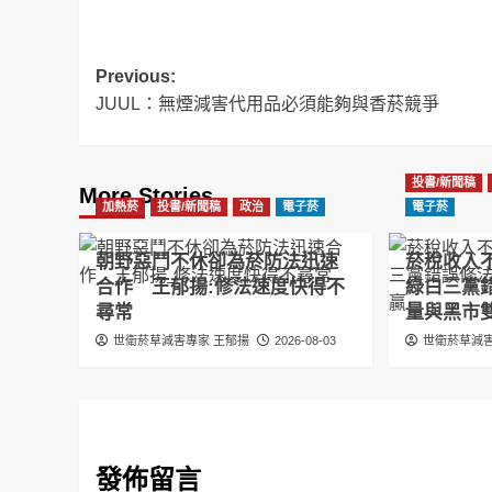
Post
Previous:
JUUL：無煙減害代用品必須能夠與香菸競爭
navigation
投書/新聞稿
More Stories
加熱菸
投書/新聞稿
政治
電子菸
電子菸
朝野惡鬥不休卻為菸防法迅速
菸稅收入
合作 王郁揚:修法速度快得不
綠白三黨
尋常
量與黑市
世衛菸草減害專家 王郁揚
2026-08-03
世衛菸草減害
發佈留言