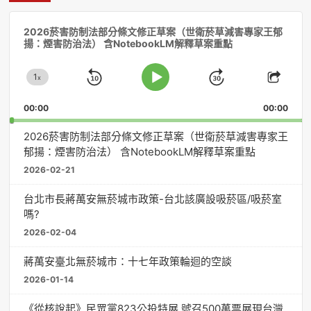
音
2026菸害防制法部分條文修正草案（世衛菸草減害專家王郁
訊
揚：煙害防治法） 含NotebookLM解釋草案重點
播
放
1
器
x
Skip
Jump
Change
Play
Shar
Playback
This
Pause
Backward
Forward
00:00
Rate
00:00
Episo
2026菸害防制法部分條文修正草案（世衛菸草減害專家王
郁揚：煙害防治法） 含NotebookLM解釋草案重點
2026-02-21
台北市長蔣萬安無菸城市政策-台北該廣設吸菸區/吸菸室
嗎?
2026-02-04
蔣萬安臺北無菸城市：十七年政策輪迴的空談
2026-01-14
《從核說起》民眾黨823公投特展 號召500萬票展現台灣