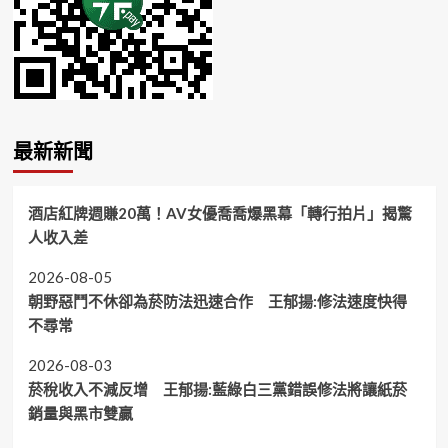
最新新聞
酒店紅牌週賺20萬！AV女優喬喬爆黑幕「轉行拍片」揭驚
人收入差
2026-08-05
朝野惡鬥不休卻為菸防法迅速合作 王郁揚:修法速度快得
不尋常
2026-08-03
菸稅收入不減反增 王郁揚:藍綠白三黨錯誤修法將讓紙菸
銷量與黑市雙贏