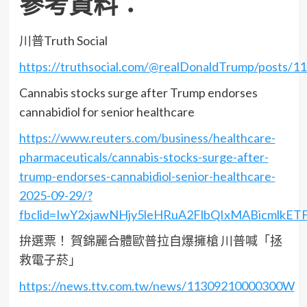
參考資料：
川普Truth Social
https://truthsocial.com/@realDonaldTrump/posts/
Cannabis stocks surge after Trump endorses
cannabidiol for senior healthcare
https://www.reuters.com/business/healthcare-
pharmaceuticals/cannabis-stocks-surge-after-
trump-endorses-cannabidiol-senior-healthcare-
2025-09-29/?
fbclid=IwY2xjawNHjy5leHRuA2FlbQIxMABicml
拚選票！ 賀錦麗合體歐普拉自爆擁槍 川普喊「拯
救電子菸」
https://news.ttv.com.tw/news/11309210000300W