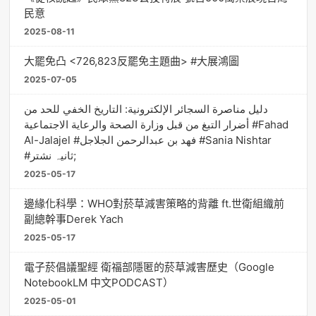
民意
2025-08-11
大罷免凸 <726,823反罷免主題曲> #大展鴻圖
2025-07-05
دليل مناصرة السجائر الإلكترونية: التاريخ الخفي للحد من
أضرار التبغ من قبل وزارة الصحة والرعاية الاجتماعية #Fahad
Al-Jalajel #فهد بن عبدالرحمن الجلاجل #Sania Nishtar
#ثانیہ نشتر;
2025-05-17
邊緣化科學：WHO對菸草減害策略的背離 ft.世衛組織前
副總幹事Derek Yach
2025-05-17
電子菸倡議聖經 衛福部隱匿的菸草減害歷史（Google
NotebookLM 中文PODCAST）
2025-05-01