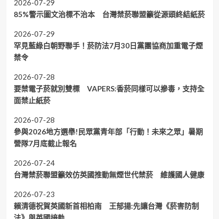
2026-07-29
85%警示圖文治標不治本 台灣禁菸聯盟籲從源頭終結紙菸
2026-07-29
罕見藍綠白朝野聯手！菸防法7月30日黨團協商加重電子煙
禁令
2026-07-28
要禁電子菸就別雙標 VAPERS:香菸同樣可以摻毒，支持全
面禁止紙菸
2026-07-28
參與2026地方選舉!民眾黨青年部「行動！未來之眾」暑期
營隊7月底截止報名
2026-07-24
台灣禁菸聯盟籲效仿英國推動無煙世代禁菸 維護國人健康
2026-07-23
賴清德祝賀英國新首相柏南 王郁揚:先讓台灣《菸害防制
法》與英國接軌