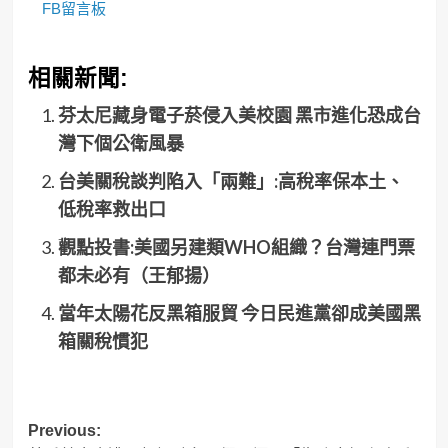
FB留言板
相關新聞:
芬太尼藏身電子菸侵入美校園 黑市進化恐成台
灣下個公衛風暴
台美關稅談判陷入「兩難」:高稅率保本土、
低稅率救出口
觀點投書:美國另建類WHO組織？台灣連門票
都未必有（王郁揚）
當年太陽花反黑箱服貿 今日民進黨卻成美國黑
箱關稅慣犯
Post
Previous: