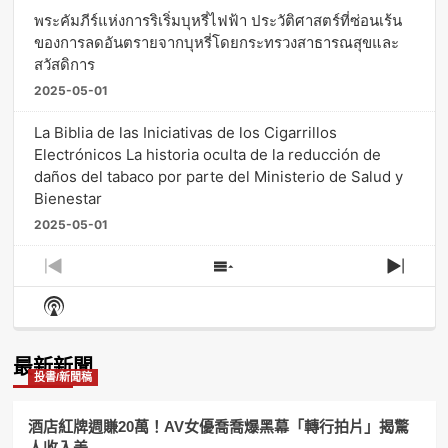
พระคัมภีร์แห่งการริเริ่มบุหรี่ไฟฟ้า ประวัติศาสตร์ที่ซ่อนเร้น
ของการลดอันตรายจากบุหรี่โดยกระทรวงสาธารณสุขและ
สวัสดิการ
2025-05-01
La Biblia de las Iniciativas de los Cigarrillos
Electrónicos La historia oculta de la reducción de
daños del tabaco por parte del Ministerio de Salud y
Bienestar
2025-05-01
Previous
Show
Next
Episode
Episodes
Episo
Show
List
Podcast
Information
最新新聞
投書/新聞稿
酒店紅牌週賺20萬！AV女優喬喬爆黑幕「轉行拍片」揭驚
人收入差