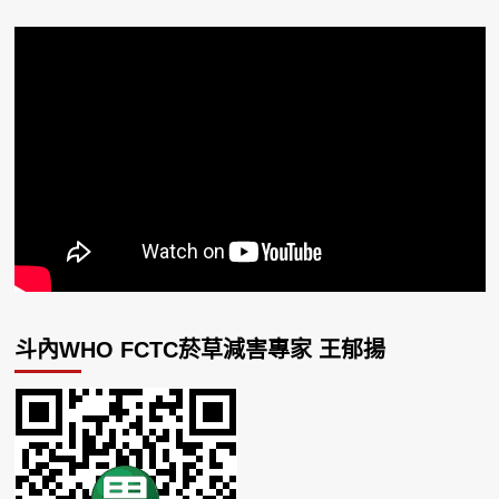
斗內WHO FCTC菸草減害專家 王郁揚