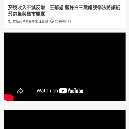
菸稅收入不減反增 王郁揚:藍綠白三黨錯誤修法將讓紙
菸銷量與黑市雙贏
世衛菸草減害專家 王郁揚
2026-07-29