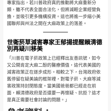
專家指出，若川普政府真的推動將大麻重新分
類，雖不代表全面合法化，但將減輕企業經營負
擔，並吸引更多機構投資。這也將進一步縮小美
國聯邦與州法之間在大麻政策上的落差。
世衛菸草減害專家王郁揚提醒賴清德
別再疑川移美
「川普在電子菸政策上已經釋出友善訊號，如今
又公開肯定大麻二酚的醫療價值，這代表美國的
減害政策正在逐步成形。相較之下，台灣政府依
舊停留在疑美論的框架裡，對電子菸、大麻等減
害政策持封閉態度。當美國爸爸都已經走在前
面，賴清德政府是否還要一再懷疑、抗拒？這才
是真正需要社會討論的問題。」