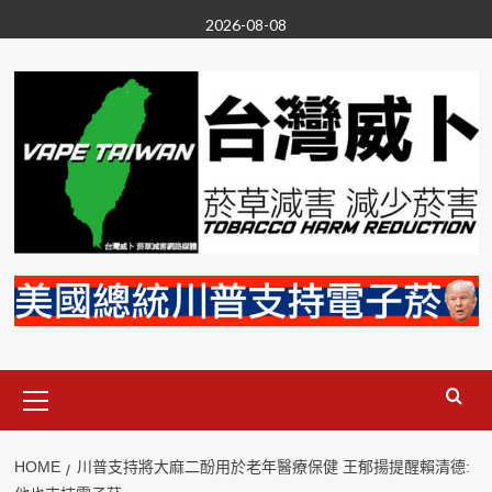
Skip
2026-08-08
to
content
Primary
Menu
HOME
川普支持將大麻二酚用於老年醫療保健 王郁揚提醒賴清德: