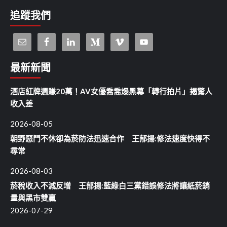
追蹤我們
最新新聞
酒店紅牌週賺20萬！AV女優喬喬爆黑幕「轉行拍片」揭驚人
收入差
2026-08-05
朝野惡鬥不休卻為菸防法迅速合作 王郁揚:修法速度快得不
尋常
2026-08-03
菸稅收入不減反增 王郁揚:藍綠白三黨錯誤修法將讓紙菸銷
量與黑市雙贏
2026-07-29