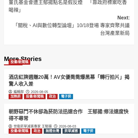
董氏基金會遭王郁揚點名是假反煙 「靠政府標案吃香
navigation
喝辣」
Next:
「關稅、AI與數位轉型論壇」10/18登場 專家齊聚共議
台灣產業新局
More Stories
投書/新聞稿
酒店紅牌週賺20萬！AV女優喬喬爆黑幕「轉行拍片」揭
驚人收入差
編輯部
2026-08-05
加熱菸
投書/新聞稿
政治
電子菸
朝野惡鬥不休卻為菸防法迅速合作 王郁揚:修法速度快
得不尋常
世衛菸草減害專家 王郁揚
2026-08-03
投書/新聞稿
政治
無煙台灣
菸草減害
電子菸