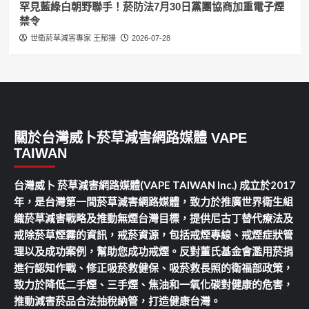
罕見藍綠白朝野聯手！菸防法7月30日黨團協商加重電子煙
禁令
世衛菸草減害專家 王郁揚
2026-07-28
關於台灣威卜菸草減害網路媒體 VAPE
TAIWAN
台灣威卜 菸草減害網路媒體(VAPE TAIWAN Inc.) 成立於2017
年，是台灣第一間菸草減害網路媒體，致力於推廣世界衛生組
織菸草減害戰略及推動無煙台灣目標，提供尼古丁替代療法及
戒除菸草煙霧的資訊，戒菸資源，包括戒煙專線、戒煙症狀管
理以及成功案例，幫助您成功戒煙。反對董氏基金會濫用菸捐
進行認知作戰、修正吸菸救健保、吸菸救長照的衛福部政策，
致力於降低二手煙、三手煙、焦油和一氧化碳對健康的危害，
推動減害菸品合法抽稅納管，打造健康台灣。