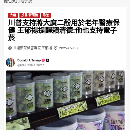
他也支持電子菸
大麻
投書/新聞稿
政治
川普支持將大麻二酚用於老年醫療保
健 王郁揚提醒賴清德:他也支持電子
菸
世衛菸草減害專家 王郁揚
2025-09-30