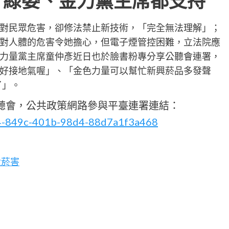
綠委、金力黨主席都支持
對民眾危害，卻修法禁止新技術，「完全無法理解」；
對人體的危害令她擔心，但電子煙管控困難，立法院應
力量黨主席童仲彥近日也於臉書粉專分享公聽會連署，
好接地氣喔」、「金色力量可以幫忙新興菸品多發聲
了」。
公聽會，公共政策網路參與平臺連署連結：
51a4-849c-401b-98d4-88d7a1f3a468
大菸害