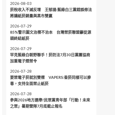
2026-08-03
菸稅收入不減反增 王郁揚:藍綠白三黨錯誤修法
將讓紙菸銷量與黑市雙贏
2026-07-29
85%警示圖文治標不治本 台灣禁菸聯盟籲從源
頭終結紙菸
2026-07-29
罕見藍綠白朝野聯手！菸防法7月30日黨團協商
加重電子煙禁令
2026-07-28
要禁電子菸就別雙標 VAPERS:香菸同樣可以摻
毒，支持全面禁止紙菸
2026-07-28
參與2026地方選舉!民眾黨青年部「行動！未來
之眾」暑期營隊7月底截止報名