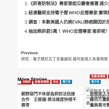
《菸害防制法》專家發起公聽會連署 減少
紐澳醫師支持電子煙 WHO反煙專家:實現
調查：多數美國人仍將EVALI肺病歸因於
抽加熱菸罰5萬！ WHO反煙專家:香菸呢?
Post
Previous:
研究：電子煙尼古丁含量越低 越可能吸入有毒物質
navigation
投書/新聞稿
More Stories
加熱菸
投書/新聞稿
政治
電子菸
電子菸
朝野惡鬥不休卻為菸防法迅速
菸稅收入
合作 王郁揚:修法速度快得不
綠白三黨
尋常
量與黑市