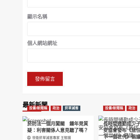
顯示名稱
個人網站網址
最新新聞
投書/新聞稿
政治
菸草減害
投書/新聞稿
政治
菸防法一個月闖關 鍾年晃質
長時間通勤成少
疑：利害關係人意見聽了嗎？
安協會發布《居
下一個世代》倡
世衛菸草減害專家 王郁揚