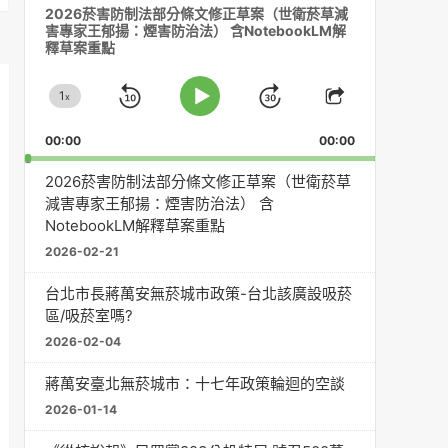
2026菸害防制法部分條文修正草案（世衛菸草減
訊
害專家王郁揚：煙害防治法） 含NotebookLM解
播
釋草案重點
放
器
1
x
Skip
Jump
Change
Play
Share
Playback
This
Pause
Backward
Forward
00:00
Rate
00:00
Episode
2026菸害防制法部分條文修正草案（世衛菸草
減害專家王郁揚：煙害防治法） 含
NotebookLM解釋草案重點
2026-02-21
台北市長蔣萬安無菸城市政策-台北該廣設吸菸
區/吸菸室嗎?
2026-02-04
蔣萬安臺北無菸城市：十七年政策輪迴的空談
2026-01-14