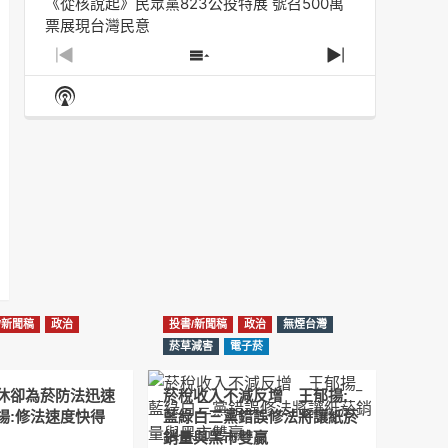
《從核說起》民眾黨823公投特展 號召500萬
票展現台灣民意
2025-08-11
Previous
Show
Next
Episode
Episodes
Episode
Show
大罷免凸 <726,823反罷免主題曲> #大展鴻圖
List
Podcast
2025-07-05
Information
دليل مناصرة السجائر الإلكترونية: التاريخ الخفي
للحد من أضرار التبغ من قبل وزارة الصحة والرعاية
الاجتماعية #Fahad Al-Jalajel #فهد بن
عبدالرحمن الجلاجل #Sania Nishtar #ثانیہ نشتر;
2025-05-17
邊緣化科學：WHO對菸草減害策略的背離 ft.世
衛組織前副總幹事Derek Yach
/新聞稿
政治
投書/新聞稿
政治
無煙台灣
2025-05-17
菸草減害
電子菸
電子菸倡議聖經 衛福部隱匿的菸草減害歷史
休卻為菸防法迅速
菸稅收入不減反增 王郁揚:
（Google NotebookLM 中文PODCAST）
揚:修法速度快得
藍綠白三黨錯誤修法將讓紙菸
2025-05-01
銷量與黑市雙贏