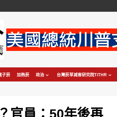
電子菸
加熱菸
政治
台灣菸草減害研究院TiTHR
？官員：50年後再