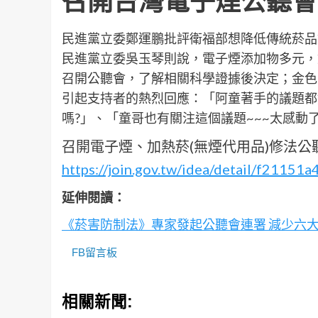
召開台灣電子煙公聽會
民進黨立委鄭運鵬批評衛福部想降低傳統菸品
民進黨立委吳玉琴則說，電子煙添加物多元，
召開公聽會，了解相關科學證據後決定；金色
引起支持者的熱烈回應：「阿童著手的議題都
嗎?」、「童哥也有關注這個議題~~~太感動
召開電子煙、加熱菸(無煙代用品)修法
https://join.gov.tw/idea/detail/f211
延伸閱讀：
《菸害防制法》專家發起公聽會連署 減少六
FB留言板
相關新聞: