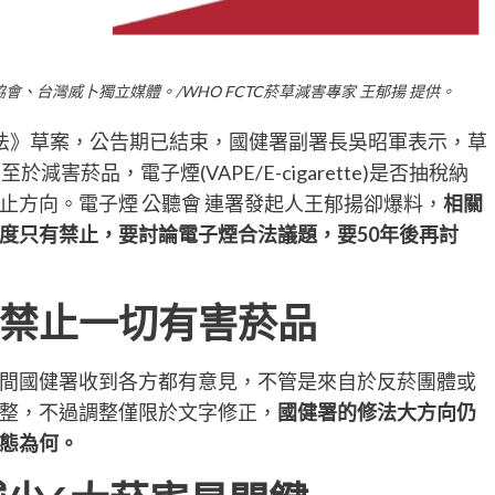
、台灣威卜獨立媒體。/WHO FCTC菸草減害專家 王郁揚 提供。
法》草案，公告期已結束，國健署副署長吳昭軍表示，草
害菸品，電子煙(VAPE/E-cigarette)是否抽稅納
止方向。電子煙 公聽會 連署發起人王郁揚卻爆料，
相關
度只有禁止，要討論電子煙合法議題，要50年後再討
禁止一切有害菸品
間國健署收到各方都有意見，不管是來自於反菸團體或
整，不過調整僅限於文字修正，
國健署的修法大方向仍
態為何。