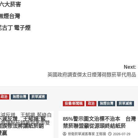
六大菸害
無煙台灣
尼古丁 電子煙
Next:
英國政府調查傑太日煙薄荷醇菸草代用品
政治
無煙台灣
菸草減害
投書/新聞稿
政治
無煙台灣
菸草減害
不減反增 王郁揚:藍
85%警示圖文治標不治本 台灣
錯誤修法將讓紙菸銷
禁菸聯盟籲從源頭終結紙菸
雙贏
世衛菸草減害專家 王郁揚
2026-07-29