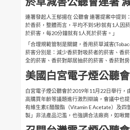
菸草減害公聽會連署
連署發起人王郁揚在 公聽會 連署提案中提到
於香菸，整體而言，平均不到5秒就有1人因菸
於菸害，每20分鐘就有1人死於菸害。」
「合理規範管制是關鍵，善用菸草減害(Tobacco 
菸害分別是：減少香菸對吸菸者的菸害、香菸
全的菸害、香菸對鄰居抽菸的菸害、香菸對房
美國白宮電子煙公聽會
白宮電子煙公聽會於2019年11月22日舉
高購買年齡等議題進行激烈辯論，會議中也提及
有維生素E醋酸酯（Vitamin E Aceta
製」非法產品氾濫，也強調合法廠商，如啾爾(