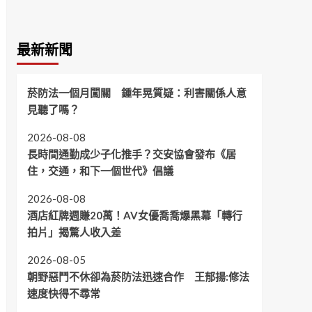
最新新聞
菸防法一個月闖關 鍾年晃質疑：利害關係人意
見聽了嗎？
2026-08-08
長時間通勤成少子化推手？交安協會發布《居
住，交通，和下一個世代》倡議
2026-08-08
酒店紅牌週賺20萬！AV女優喬喬爆黑幕「轉行
拍片」揭驚人收入差
2026-08-05
朝野惡鬥不休卻為菸防法迅速合作 王郁揚:修法
速度快得不尋常