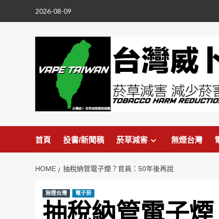
Skip
2026-08-09
to
content
首頁
投書/新聞稿
菸草減害
無煙台灣
HOME
抽稅納管電子煙？官員：50年後再說
無煙台灣
電子菸
抽稅納管電子煙