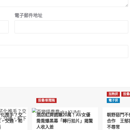
電子郵件地址
加熱菸
投書
投書/新聞稿
電子菸
子化推手？交
酒店紅牌週賺20萬！AV女優
朝野惡鬥不
住，交通，和
喬喬爆黑幕「轉行拍片」揭驚
合作 王郁
議
人收入差
不尋常