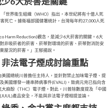
減少
6
大菸害是關鍵
：「世界衛生組織（WHO）指出，本世紀將有十億人死
害死亡。據衛福部國健署統計，台灣每年約27,000人死
Harm Reduction)觀念，是減少6大菸害的關鍵。6大
對非吸菸者的菸害、菸蒂對環境的菸害、菸蒂對消防安
東屋況的菸害。」王郁揚說。
非法電子煙成討論重點
行，由美國總統川普擔任主持人，並針對禁止加味電子煙、提
美國爆發一連串肺病事件(EVALI)，致病元兇已指向含
te）及四氫大麻酚（THC）電子煙。對此，川普除數度提及「中國
JUUL)產品安全，不能與非法電子煙相提並論。