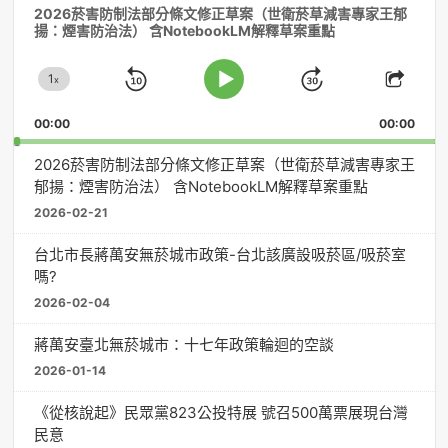
2026菸害防制法部分條文修正草案（世衛菸草減害專家王郁
訊
揚：煙害防治法） 含NotebookLM解釋草案重點
播
放
1
器
x
Skip
Jump
Change
Play
Shar
Playback
This
Pause
Backward
Forward
00:00
Rate
00:00
Episo
2026菸害防制法部分條文修正草案（世衛菸草減害專家王
郁揚：煙害防治法） 含NotebookLM解釋草案重點
2026-02-21
台北市長蔣萬安無菸城市政策-台北該廣設吸菸區/吸菸室
嗎?
2026-02-04
蔣萬安臺北無菸城市：十七年政策輪迴的空談
2026-01-14
《從核說起》民眾黨823公投特展 號召500萬票展現台灣
民意