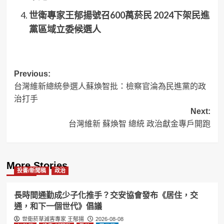
世衛專家王郁揚號召600萬菸民 2024下架民進
黨區域立委候選人
Post
Previous:
台灣維新總統參選人蘇煥智批：檢察官淪為民進黨的政
navigation
治打手
Next:
台灣維新 蘇煥智 總統 政治獻金專戶開跑
More Stories
投書/新聞稿
政治
長時間通勤成少子化推手？交安協會發布《居住，交
通，和下一個世代》倡議
世衛菸草減害專家 王郁揚
2026-08-08