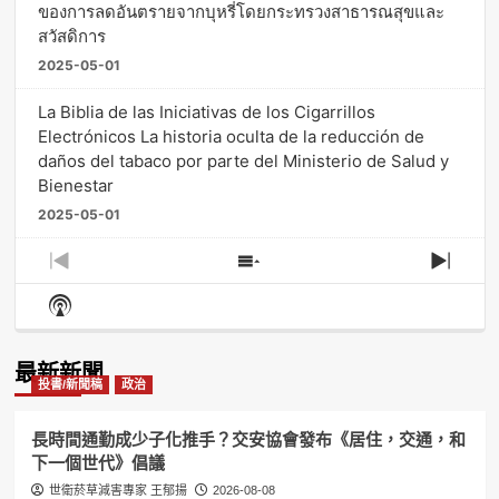
ของการลดอันตรายจากบุหรี่โดยกระทรวงสาธารณสุขและ
สวัสดิการ
2025-05-01
La Biblia de las Iniciativas de los Cigarrillos
Electrónicos La historia oculta de la reducción de
daños del tabaco por parte del Ministerio de Salud y
Bienestar
2025-05-01
Previous
Show
Next
Episode
Episodes
Episo
Show
List
Podcast
Information
最新新聞
投書/新聞稿
政治
長時間通勤成少子化推手？交安協會發布《居住，交通，和
下一個世代》倡議
世衛菸草減害專家 王郁揚
2026-08-08