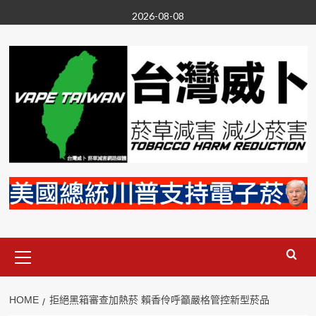
Skip
2026-08-08
to
content
Primary
Menu
HOME
拒絕黑箱審查加熱菸 賴香伶呼籲嚴格管控新型菸品