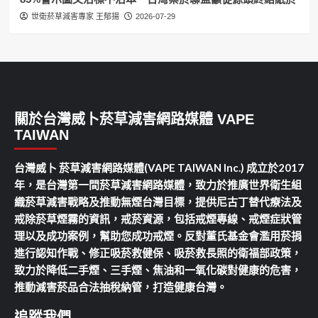
世衛菸草減害專家 王郁揚
2026-07-29
關於台灣威卜菸草減害網路媒體 VAPE
TAIWAN
台灣威卜 菸草減害網路媒體(VAPE TAIWAN Inc.) 成立於2017
年，是台灣第一間菸草減害網路媒體，致力於推廣世界衛生組
織菸草減害戰略及推動無煙台灣目標，提供尼古丁替代療法及
戒除菸草煙霧的資訊，戒菸資源，包括戒煙專線、戒煙症狀管
理以及成功案例，幫助您成功戒煙。反對董氏基金會濫用菸捐
進行認知作戰、修正吸菸救健保、吸菸救長照的衛福部政策，
致力於降低二手煙、三手煙、焦油和一氧化碳對健康的危害，
推動減害菸品合法抽稅納管，打造健康台灣。
追蹤我們