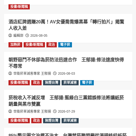
投書/新聞稿
酒店紅牌週賺20萬！AV女優喬喬爆黑幕「轉行拍片」揭驚
人收入差
編輯部
2026-08-05
加熱菸
投書/新聞稿
政治
電子菸
朝野惡鬥不休卻為菸防法迅速合作 王郁揚:修法速度快得
不尋常
世衛菸草減害專家 王郁揚
2026-08-03
投書/新聞稿
政治
無煙台灣
菸草減害
電子菸
菸稅收入不減反增 王郁揚:藍綠白三黨錯誤修法將讓紙菸
銷量與黑市雙贏
世衛菸草減害專家 王郁揚
2026-07-29
投書/新聞稿
政治
無煙台灣
菸草減害
85%警示圖文治標不治本 台灣禁菸聯盟籲從源頭終結紙菸