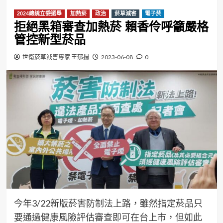
2024總統立委選舉
加熱菸
政治
菸草減害
電子菸
拒絕黑箱審查加熱菸 賴香伶呼籲嚴格
管控新型菸品
世衛菸草減害專家 王郁揚
2023-06-08
0
今年3/22新版菸害防制法上路，雖然指定菸品只
要通過健康風險評估審查即可在台上市，但如此