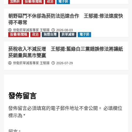
加熱菸
投書/新聞稿
政治
電子菸
朝野惡鬥不休卻為菸防法迅速合作 王郁揚:修法速度快
得不尋常
世衛菸草減害專家 王郁揚
2026-08-03
投書/新聞稿
政治
無煙台灣
菸草減害
電子菸
菸稅收入不減反增 王郁揚:藍綠白三黨錯誤修法將讓紙
菸銷量與黑市雙贏
世衛菸草減害專家 王郁揚
2026-07-29
發佈留言
發佈留言必須填寫的電子郵件地址不會公開。
必填欄位
標示為
*
留言
*