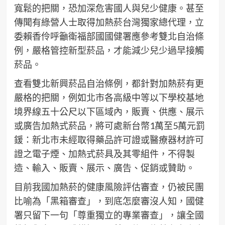
寬鬆的把關，恐加深危害國人與兒少健康。甚至
傳聞有綠營人士取得加熱菸台灣獨家總代理，立
委賴香伶呼籲衛福部國國健署應參考雙北自治條
例，嚴格管控新型菸品，才能減少兒少過早接觸
菸品。
查看雙北新興菸品自治條例，都針對加熱菸有更
嚴格的把關，例如北市各高級中等以下學校基地
境界線五十公尺以下區域內，販賣、供應、展示
或廣告加熱式菸品，將可處新台幣1萬至5萬元罰
鍰：新北市未經取得藥品許可證或醫療器材許可
證之電子煙、加熱式菸具及其零組件，不得製
造、輸入、販賣、展示、廣告、促銷或贊助。
目前我國加熱菸的健康風險評估審查，仍被民團
比喻為「黑箱審查」，到底怎麼審沒人知，國健
署只留下一句「尊重獨立的專業審查」，讓全國