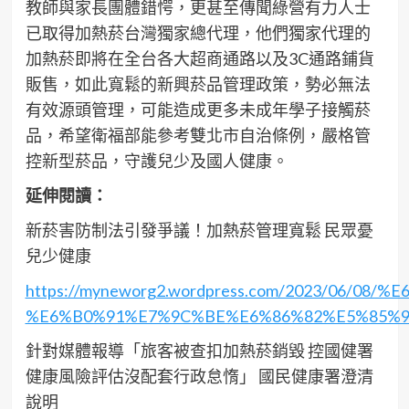
教師與家長團體錯愕，更甚至傳聞綠營有力人士
已取得加熱菸台灣獨家總代理，他們獨家代理的
加熱菸即將在全台各大超商通路以及3C通路鋪貨
販售，如此寬鬆的新興菸品管理政策，勢必無法
有效源頭管理，可能造成更多未成年學子接觸菸
品，希望衛福部能參考雙北市自治條例，嚴格管
控新型菸品，守護兒少及國人健康。
延伸閱讀：
新菸害防制法引發爭議！加熱菸管理寬鬆 民眾憂
兒少健康
https://myneworg2.wordpress.com/2023
%E6%B0%91%E7%9C%BE%E6%86%82%E5%85%9
針對媒體報導「旅客被查扣加熱菸銷毀 控國健署
健康風險評估沒配套行政怠惰」 國民健康署澄清
說明