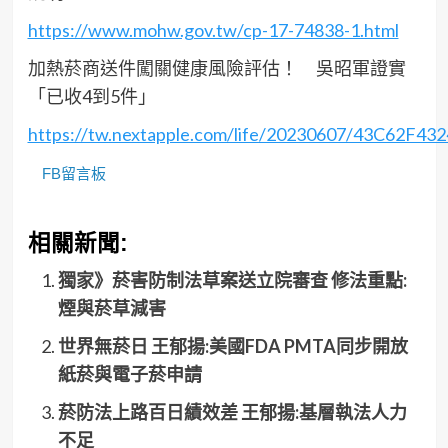
https://www.mohw.gov.tw/cp-17-74838-1.html
加熱菸商送件闖關健康風險評估！ 吳昭軍證實
「已收4到5件」
https://tw.nextapple.com/life/20230607/43C62
FB留言板
相關新聞:
獨家》菸害防制法草案送立院審查 修法重點:
煙與菸草減害
世界無菸日 王郁揚:美國FDA PMTA同步開放
紙菸與電子菸申請
菸防法上路百日績效差 王郁揚:基層執法人力
不足