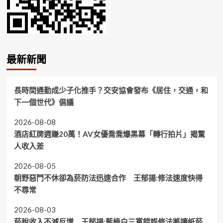
最新新聞
長時間通勤成少子化推手？交安協會發布《居住，交通，和
下一個世代》倡議
2026-08-08
酒店紅牌週賺20萬！AV女優喬喬爆黑幕「轉行拍片」揭驚
人收入差
2026-08-05
朝野惡鬥不休卻為菸防法迅速合作 王郁揚:修法速度快得
不尋常
2026-08-03
菸稅收入不減反增 王郁揚:藍綠白三黨錯誤修法將讓紙菸