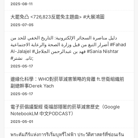
2025-08-11
大罷免凸 <726,823反罷免主題曲> #大展鴻圖
2025-07-05
دليل مناصرة السجائر الإلكترونية: التاريخ الخفي للحد من
أضرار التبغ من قبل وزارة الصحة والرعاية الاجتماعية #Fahad
Al-Jalajel #فهد بن عبدالرحمن الجلاجل #Sania Nishtar
#ثانیہ نشتر;
2025-05-17
邊緣化科學：WHO對菸草減害策略的背離 ft.世衛組織前
副總幹事Derek Yach
2025-05-17
電子菸倡議聖經 衛福部隱匿的菸草減害歷史（Google
NotebookLM 中文PODCAST）
2025-05-01
พระคัมภีร์แห่งการริเริ่มบุหรี่ไฟฟ้า ประวัติศาสตร์ที่ซ่อนเร้น