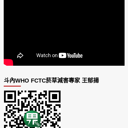
斗內WHO FCTC菸草減害專家 王郁揚