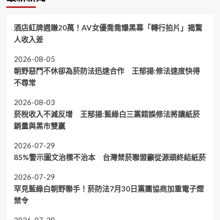
酒店紅牌週賺20萬！AV女優喬喬爆黑幕「轉行拍片」揭驚
人收入差
2026-08-05
朝野惡鬥不休卻為菸防法迅速合作 王郁揚:修法速度快得
不尋常
2026-08-03
菸稅收入不減反增 王郁揚:藍綠白三黨錯誤修法將讓紙菸
銷量與黑市雙贏
2026-07-29
85%警示圖文治標不治本 台灣禁菸聯盟籲從源頭終結紙菸
2026-07-29
罕見藍綠白朝野聯手！菸防法7月30日黨團協商加重電子煙
禁令
2026-07-28