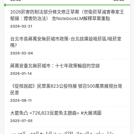
Rate
Episo
2026菸害防制法部分條文修正草案（世衛菸草減害專家王
郁揚：煙害防治法） 含NotebookLM解釋草案重點
2026-02-21
台北市長蔣萬安無菸城市政策-台北該廣設吸菸區/吸菸室
嗎?
2026-02-04
蔣萬安臺北無菸城市：十七年政策輪迴的空談
2026-01-14
《從核說起》民眾黨823公投特展 號召500萬票展現台灣
民意
2025-08-11
大罷免凸 <726,823反罷免主題曲> #大展鴻圖
2025-07-05
دليل مناصرة السجائر الإلكترونية: التاريخ الخفي للحد من