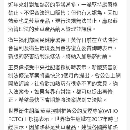
近年來針對加熱菸的爭議甚多，一派堅持應嚴格
禁止、不得合法進口販售；但也有人認為，因加
熱菸也是菸草產品，現行法規無法禁止，應以菸
酒管理法的菸草產品納入管理並課稅。
衛生福利部國民健康署長王英偉日前在立法院社
會福利及衛生環境委員會答復立委質詢時表示，
新版的菸害防制法修法，將納入加熱菸討論。
王英偉接受中央社記者採訪時表示，新版菸害防
制法修法草案將盡快於1個月內提出，會公告上網
開放評論。社會對加熱菸有很多不同的意見，納
入法案後，如果各界有討論，都可以提出再修
正，希望最快下會期能將法案送到立法院。
世界衛生組織 菸草控制框架公約反煙專家(WHO
FCTC)王郁揚表示，世界衛生組織在2017年時已
經表示，因加熱菸是菸草產品，建議各國將加熱