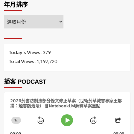
年月排序
年
月
排
序
Today's Views:
379
Total Views:
1,197,720
播客 PODCAST
音
2026菸害防制法部分條文修正草案（世衛菸草減害專家王郁
訊
揚：煙害防治法） 含NotebookLM解釋草案重點
播
放
1
器
x
Skip
Jump
Change
Play
Shar
Playback
This
Pause
Backward
Forward
00:00
00:00