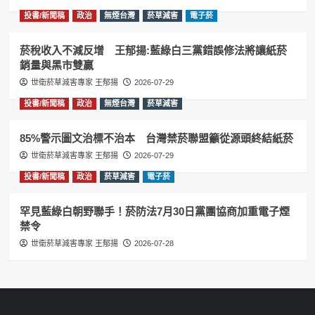
投書/新聞稿
政治
無煙台灣
菸草減害
電子菸
菸稅收入不減反增 王郁揚:藍綠白三黨錯誤修法將讓紙菸
銷量與黑市雙贏
世衛菸草減害專家 王郁揚
2026-07-29
投書/新聞稿
政治
無煙台灣
菸草減害
85%警示圖文治標不治本 台灣禁菸聯盟籲從源頭終結紙菸
世衛菸草減害專家 王郁揚
2026-07-29
投書/新聞稿
政治
菸草減害
電子菸
罕見藍綠白朝野聯手！菸防法7月30日黨團協商加重電子煙
禁令
世衛菸草減害專家 王郁揚
2026-07-28