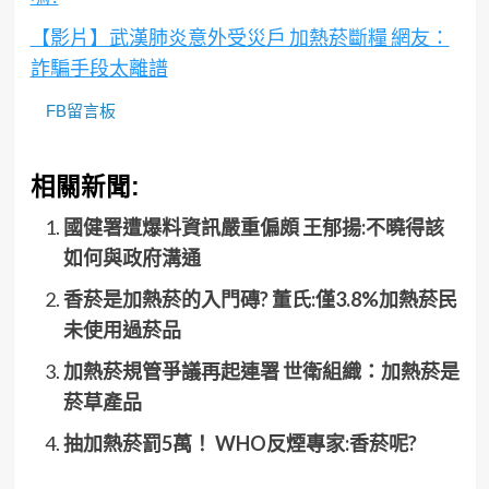
【影片】武漢肺炎意外受災戶 加熱菸斷糧 網友：
詐騙手段太離譜
FB留言板
相關新聞:
國健署遭爆料資訊嚴重偏頗 王郁揚:不曉得該
如何與政府溝通
香菸是加熱菸的入門磚? 董氏:僅3.8%加熱菸民
未使用過菸品
加熱菸規管爭議再起連署 世衛組織：加熱菸是
菸草產品
抽加熱菸罰5萬！ WHO反煙專家:香菸呢?