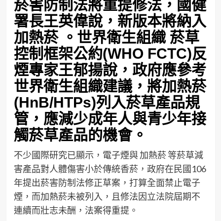
菸害防制法將重提修法，國健
署長王英偉說，新版本將納入
加熱菸 。世界衛生組織 菸草
控制框架公約(WHO FCTC)反
煙專家王郁揚說，政府應參考
世界衛生組織建議，將加熱菸
(HnB/HTPs)列入菸草產品規
管，應減少成年人與青少年接
觸菸草產品的機會。
不少國際研究已顯示，電子煙與 加熱菸 等菸草減
害產品對人體傷害小於傳統香菸，政府在民國106
年提出菸害防制法修正草案，打算全面禁止電子
煙，而加熱菸未被列入，且修法因立法院屆期不
連續而壯志未酬，法案得重提。