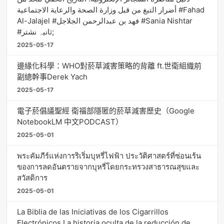
أضرار التبغ من قبل وزارة الصحة والرعاية الاجتماعية #Fahad
Al-Jalajel #فهد بن عبدالرحمن الجلاجل #Sania Nishtar
#ثانیہ نشتر;
2025-05-17
邊緣化科學：WHO對菸草減害策略的背離 ft.世衛組織前
副總幹事Derek Yach
2025-05-17
電子菸倡議聖經 衛福部隱匿的菸草減害歷史（Google
NotebookLM 中文PODCAST）
2025-05-01
พระคัมภีร์แห่งการริเริ่มบุหรี่ไฟฟ้า ประวัติศาสตร์ที่ซ่อนเร้น
ของการลดอันตรายจากบุหรี่โดยกระทรวงสาธารณสุขและ
สวัสดิการ
2025-05-01
La Biblia de las Iniciativas de los Cigarrillos
Electrónicos La historia oculta de la reducción de