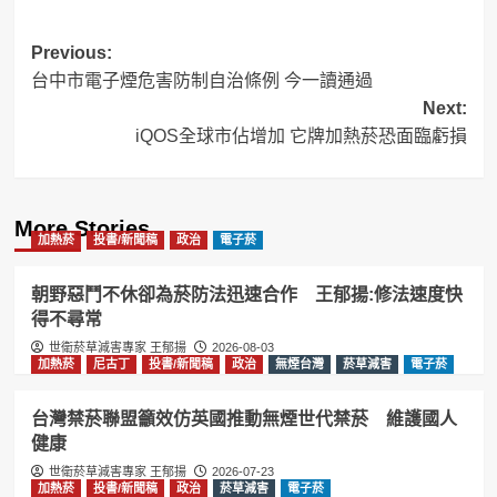
Post
Previous:
台中市電子煙危害防制自治條例 今一讀通過
navigation
Next:
iQOS全球市佔增加 它牌加熱菸恐面臨虧損
More Stories
加熱菸
投書/新聞稿
政治
電子菸
朝野惡鬥不休卻為菸防法迅速合作 王郁揚:修法速度快
得不尋常
世衛菸草減害專家 王郁揚
2026-08-03
加熱菸
尼古丁
投書/新聞稿
政治
無煙台灣
菸草減害
電子菸
台灣禁菸聯盟籲效仿英國推動無煙世代禁菸 維護國人
健康
世衛菸草減害專家 王郁揚
2026-07-23
加熱菸
投書/新聞稿
政治
菸草減害
電子菸