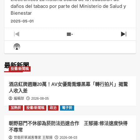
daños del tabaco por parte del Ministerio de Salud y
Bienestar
2025-05-01
Previous
Show
Next
Episode
Episodes
Episo
Show
List
Podcast
Information
最新新聞
投書/新聞稿
酒店紅牌週賺20萬！AV女優喬喬爆黑幕「轉行拍片」揭驚
人收入差
編輯部
2026-08-05
加熱菸
投書/新聞稿
政治
電子菸
朝野惡鬥不休卻為菸防法迅速合作 王郁揚:修法速度快得
不尋常
世衛菸草減害專家 王郁揚
2026-08-03