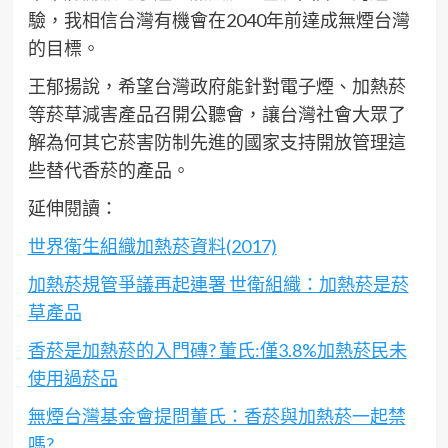
驗，我相信台灣有機會在2040年前達成無煙台灣
的目標。
王郁揚說，希望台灣政府能針對電子煙、加熱菸
等菸草減害產品召開公聽會，讓台灣社會大眾了
解為何其它菸害防制先進的國家支持開放管理這
些替代香菸的產品。
延伸閱讀：
世界衛生組織加熱菸資料(2017)
加熱菸規管爭議再起連署 世衛組織：加熱菸是菸
草產品
香菸是加熱菸的入門磚? 董氏:僅3.8%加熱菸民未
使用過菸品
無煙台灣基金會提問董氏：香菸與加熱菸一起禁
嗎?