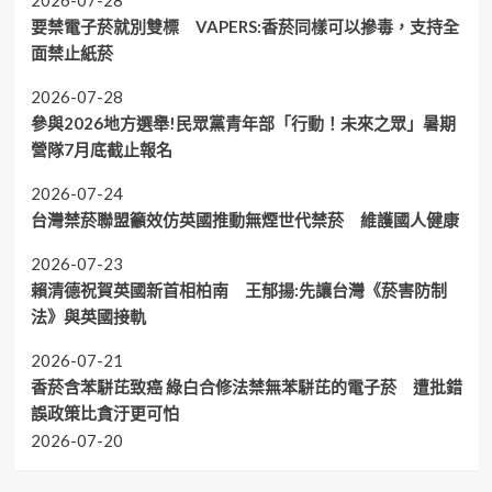
要禁電子菸就別雙標 VAPERS:香菸同樣可以摻毒，支持全
面禁止紙菸
2026-07-28
參與2026地方選舉!民眾黨青年部「行動！未來之眾」暑期
營隊7月底截止報名
2026-07-24
台灣禁菸聯盟籲效仿英國推動無煙世代禁菸 維護國人健康
2026-07-23
賴清德祝賀英國新首相柏南 王郁揚:先讓台灣《菸害防制
法》與英國接軌
2026-07-21
香菸含苯駢芘致癌 綠白合修法禁無苯駢芘的電子菸 遭批錯
誤政策比貪汙更可怕
2026-07-20