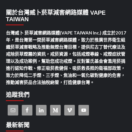
關於台灣威卜菸草減害網路媒體 VAPE
TAIWAN
台灣威卜 菸草減害網路媒體(VAPE TAIWAN Inc.) 成立於2017
年，是台灣第一間菸草減害網路媒體，致力於推廣世界衛生組
織菸草減害戰略及推動無煙台灣目標，提供尼古丁替代療法及
戒除菸草煙霧的資訊，戒菸資源，包括戒煙專線、戒煙症狀管
理以及成功案例，幫助您成功戒煙。反對董氏基金會濫用菸捐
進行認知作戰、修正吸菸救健保、吸菸救長照的衛福部政策，
致力於降低二手煙、三手煙、焦油和一氧化碳對健康的危害，
推動減害菸品合法抽稅納管，打造健康台灣。
追蹤我們
最新新聞