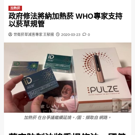
加熱菸
政府修法將納加熱菸 WHO專家支持
以菸草規管
世衛菸草減害專家 王郁揚
2020-03-23
0
加熱菸 在台爭議繼續延燒。/圖：擷取自 網路。