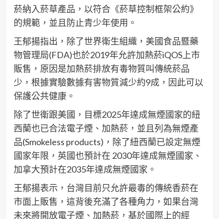
菸納入菸草產品，以符合《菸草控制框架公約》
的規範，並且防止青少年使用。
王郁揚指出，除了世界衛生組織，美國食品暨藥
物管理局(FDA)也於2019年允許加熱菸iQOS上市
販售，原因是加熱菸排放有毒物質叫傳統菸品
少，根據實驗數據有害物質減少約9成，因此可以
保護公共健康。
除了世衛跟美國，目標2025年達成無煙國家的紐
西蘭也已合法電子煙、加熱菸，並且列為無煙產
品(Smokeless products)，除了紐西蘭已設定無煙
國家年限，英國也預計在 2030年達成無煙國家、
加拿大預計在2035年達成無煙國家。
王郁揚表示，台灣目前只允許最毒的傳統香菸在
市面上販售，這背後充滿了各種角力，如果台灣
未來將開放電子煙、加熱菸，基於國際上的經