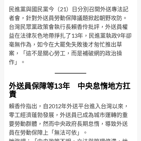
民進黨與國民黨今（21）日分別召開外送專法記
者會，針對外送員勞動保障議題掀起朝野攻防。
台灣民眾黨政策會執行長賴香伶批評，外送員權
益在法律灰色地帶掙扎了13年，民進黨執政9年卻
毫無作為，如今在大罷免失敗後才匆忙推出草
案，「這不是關心勞工，而是補破網的政治操
作」。
外送員保障等13年 中央怠惰地方扛
責
賴香伶指出，自2012年外送平台進入台灣以來，
零工經濟蓬勃發展，外送員已成為城市運轉的重
要勞動群體，然而中央政府長期怠惰，導致外送
員在勞動保障上「無法可依」。