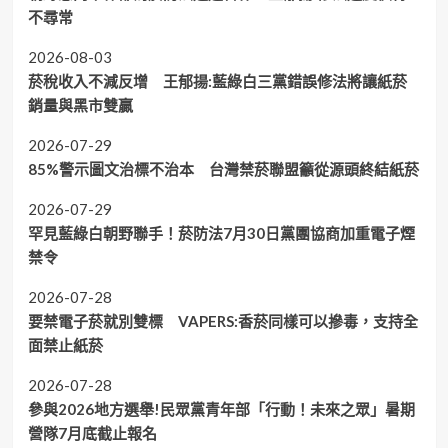
不尋常
2026-08-03
菸稅收入不減反增 王郁揚:藍綠白三黨錯誤修法將讓紙菸
銷量與黑市雙贏
2026-07-29
85%警示圖文治標不治本 台灣禁菸聯盟籲從源頭終結紙菸
2026-07-29
罕見藍綠白朝野聯手！菸防法7月30日黨團協商加重電子煙
禁令
2026-07-28
要禁電子菸就別雙標 VAPERS:香菸同樣可以摻毒，支持全
面禁止紙菸
2026-07-28
參與2026地方選舉!民眾黨青年部「行動！未來之眾」暑期
營隊7月底截止報名