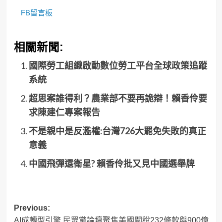
FB留言板
相關新聞:
國際勞工組織啟動數位勞工平台全球政策追蹤
系統
超思案誰得利？農業部不要再詭辯！賴香伶要
求陳建仁專案報告
不是親中是反濫權:台灣726大罷免失敗的真正
意義
中國飛彈還衛星? 賴香伶批又見中國選舉牌
Post
Previous:
AI成轉型引擎 民眾黨論壇聚焦美國關稅232條款與900億