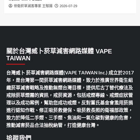
世衛菸草減害專家 王郁揚
2026-07-29
關於台灣威卜菸草減害網路媒體 VAPE
TAIWAN
台灣威卜 菸草減害網路媒體(VAPE TAIWAN Inc.) 成立於2017
年，是台灣第一間菸草減害網路媒體，致力於推廣世界衛生組
織菸草減害戰略及推動無煙台灣目標，提供尼古丁替代療法及
戒除菸草煙霧的資訊，戒菸資源，包括戒煙專線、戒煙症狀管
理以及成功案例，幫助您成功戒煙。反對董氏基金會濫用菸捐
進行認知作戰、修正吸菸救健保、吸菸救長照的衛福部政策，
致力於降低二手煙、三手煙、焦油和一氧化碳對健康的危害，
推動減害菸品合法抽稅納管，打造健康台灣。
追蹤我們