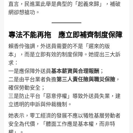
直言，民進黨此舉是典型的「起義來歸」，補破
網卻想搶功。
專法不能再拖 應立即補齊制度保障
賴香伶強調，外送員需要的不是「遲來的版
本」，而是立即有效的制度保障。她提出三大訴
求：
一是應保障外送員
基本薪資與合理報酬
；
二是由平台業者負擔
第三人責任險與職災保險
，
確保勞動安全；
三是防止平台「惡意停權」導致外送員失業，建
立透明的申訴與仲裁機制。
她表示，零工經濟的發展不應以犧牲基層勞動者
安全為代價，「體面工作應是基本權，而非特
權」。