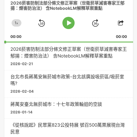
2026菸害防制法部分條文修正草案（世衛菸草減害專家王郁
訊
揚：煙害防治法） 含NotebookLM解釋草案重點
播
放
1
器
x
Skip
Jump
Change
Play
Shar
Playback
This
Pause
Backward
Forward
00:00
Rate
00:00
Episo
2026菸害防制法部分條文修正草案（世衛菸草減害專家王
郁揚：煙害防治法） 含NotebookLM解釋草案重點
2026-02-21
台北市長蔣萬安無菸城市政策-台北該廣設吸菸區/吸菸室
嗎?
2026-02-04
蔣萬安臺北無菸城市：十七年政策輪迴的空談
2026-01-14
《從核說起》民眾黨823公投特展 號召500萬票展現台灣
民意