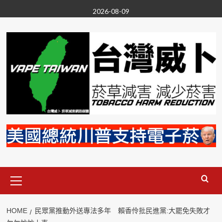
Skip
2026-08-09
to
content
Primary
Menu
HOME
民眾黨推動外送專法多年 賴香伶批民進黨:大罷免失敗才