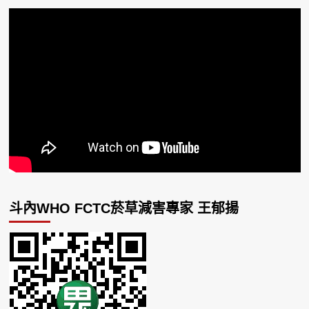
斗內WHO FCTC菸草減害專家 王郁揚