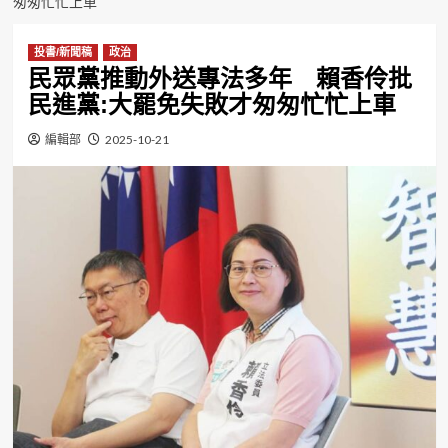
匆匆忙忙上車
投書/新聞稿
政治
民眾黨推動外送專法多年 賴香伶批
民進黨:大罷免失敗才匆匆忙忙上車
編輯部
2025-10-21