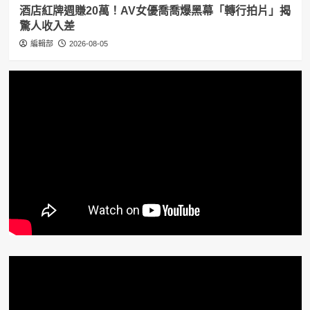
酒店紅牌週賺20萬！AV女優喬喬爆黑幕「轉行拍片」揭
驚人收入差
編輯部
2026-08-05