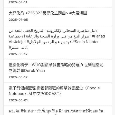
2025-08-11
大罷免凸 <726,823反罷免主題曲> #大展鴻圖
2025-07-05
دليل مناصرة السجائر الإلكترونية: التاريخ الخفي للحد من
أضرار التبغ من قبل وزارة الصحة والرعاية الاجتماعية #Fahad
Al-Jalajel #فهد بن عبدالرحمن الجلاجل #Sania Nishtar
#ثانیہ نشتر;
2025-05-17
邊緣化科學：WHO對菸草減害策略的背離 ft.世衛組織前
副總幹事Derek Yach
2025-05-17
電子菸倡議聖經 衛福部隱匿的菸草減害歷史（Google
NotebookLM 中文PODCAST）
2025-05-01
พระคัมภีร์แห่งการริเริ่มบุหรี่ไฟฟ้า ประวัติศาสตร์ที่ซ่อนเร้น