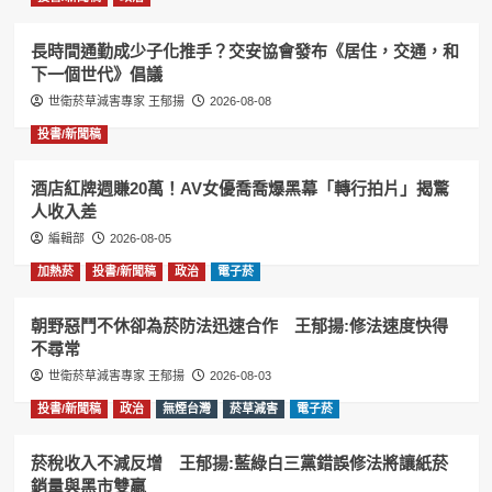
長時間通勤成少子化推手？交安協會發布《居住，交通，和
下一個世代》倡議
世衛菸草減害專家 王郁揚
2026-08-08
投書/新聞稿
酒店紅牌週賺20萬！AV女優喬喬爆黑幕「轉行拍片」揭驚
人收入差
編輯部
2026-08-05
加熱菸
投書/新聞稿
政治
電子菸
朝野惡鬥不休卻為菸防法迅速合作 王郁揚:修法速度快得
不尋常
世衛菸草減害專家 王郁揚
2026-08-03
投書/新聞稿
政治
無煙台灣
菸草減害
電子菸
菸稅收入不減反增 王郁揚:藍綠白三黨錯誤修法將讓紙菸
銷量與黑市雙贏