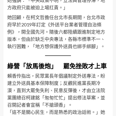
她強調：「中央政策不明，立法與管理停滯，地
方政府只能被迫上場扛責。」
她回顧，在柯文哲擔任台北市長期間，台北市政
府早於2019年訂定《外送平台業者管理自治條
例》，開全國先河。隨後六都陸續跟進制定地方
版本，但由於缺乏中央專法，各縣市標準不一、
執行困難，「地方想保護外送員也綁手綁腳」。
綠營「放馬後炮」 罷免挫敗才上車
賴香伶指出，民眾黨長年倡議制定外送專法，盼
建立外送員基本保障制度；反觀民進黨長期冷
漠，直到大罷免失利、民意反彈後，才由立法院
黨團總召柯建銘「匆匆忙忙」提出修法草案，並
召開記者會宣稱「不搶頭香」。
「這不是關心民生，而是熟悉的政治話術。」她