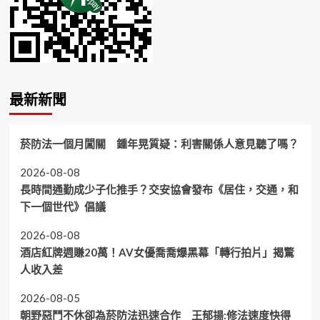
最新新聞
菸防法一個月闖關 鍾年晃質疑：利害關係人意見聽了嗎？
2026-08-08
長時間通勤成少子化推手？交安協會發布《居住，交通，和
下一個世代》倡議
2026-08-08
酒店紅牌週賺20萬！AV女優喬喬爆黑幕「轉行拍片」揭驚
人收入差
2026-08-05
朝野惡鬥不休卻為菸防法迅速合作 王郁揚:修法速度快得