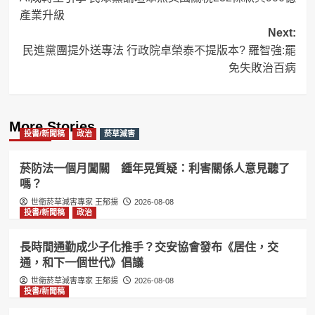
navigation
產業升級
Next:
民進黨團提外送專法 行政院卓榮泰不提版本? 羅智強:罷
免失敗治百病
More Stories
投書/新聞稿
政治
菸草減害
菸防法一個月闖關 鍾年晃質疑：利害關係人意見聽了
嗎？
世衛菸草減害專家 王郁揚
2026-08-08
投書/新聞稿
政治
長時間通勤成少子化推手？交安協會發布《居住，交
通，和下一個世代》倡議
世衛菸草減害專家 王郁揚
2026-08-08
投書/新聞稿