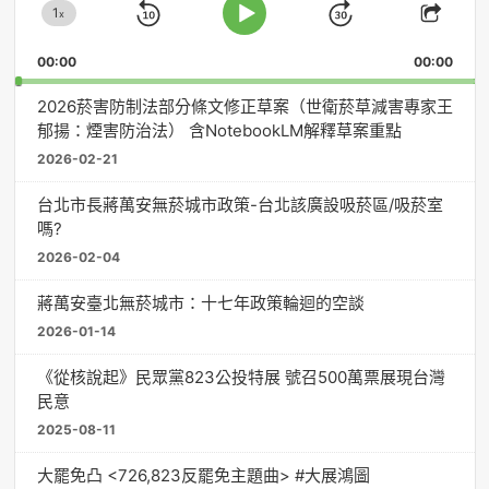
1
器
x
Skip
Jump
Change
Play
Shar
Playback
This
Pause
Backward
Forward
00:00
Rate
00:00
Episo
2026菸害防制法部分條文修正草案（世衛菸草減害專家王
郁揚：煙害防治法） 含NotebookLM解釋草案重點
2026-02-21
台北市長蔣萬安無菸城市政策-台北該廣設吸菸區/吸菸室
嗎?
2026-02-04
蔣萬安臺北無菸城市：十七年政策輪迴的空談
2026-01-14
《從核說起》民眾黨823公投特展 號召500萬票展現台灣
民意
2025-08-11
大罷免凸 <726,823反罷免主題曲> #大展鴻圖