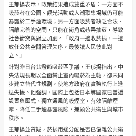
王郁揚表示，政策結果造成雙重矛盾：一方面不
吸菸者在公園、觀光活動或人潮聚集場域仍可能
暴露於二手煙環境；另一方面吸菸者缺乏合法、
隔離完善的空間，只能在街角或巷弄抽菸，導致
社會衝突與對立加劇。「政府一邊收菸捐，一邊
放任公共空間管理失序，最後讓人民彼此對
立。」
針對昨日台北燈節吸菸區爭議，王郁揚指出，中
央法規長期以全面禁止室內吸菸為主軸，卻未同
步建立替代性規劃，使地方政府在實務執行上進
退失據。他強調，國際上包括日本等國家已普遍
設置負壓式、獨立通風的吸煙室，有效隔離煙
霧、降低二手煙暴露風險，兼顧公共衛生與城市
秩序。
王郁揚並質疑，菸捐用途分配是否已偏離公共衛