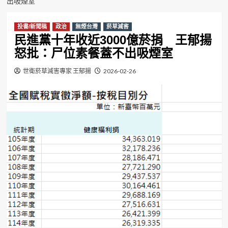
出吸煙室
投書/新聞稿
政治
無煙台灣
菸草減害
民進黨十年收近3000億菸捐 王郁揚
怒批：尸位素餐蓋不出吸煙室
世衛菸草減害專家 王郁揚
2026-02-26