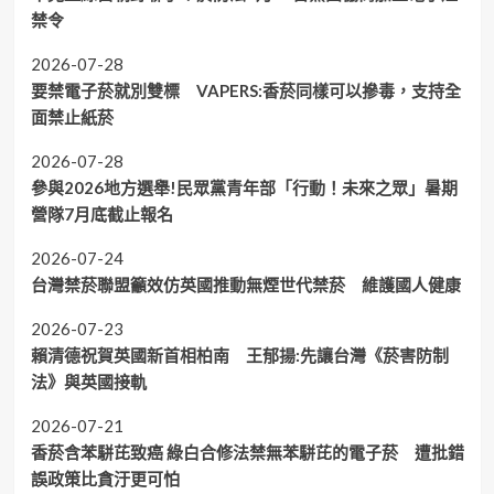
禁令
2026-07-28
要禁電子菸就別雙標 VAPERS:香菸同樣可以摻毒，支持全
面禁止紙菸
2026-07-28
參與2026地方選舉!民眾黨青年部「行動！未來之眾」暑期
營隊7月底截止報名
2026-07-24
台灣禁菸聯盟籲效仿英國推動無煙世代禁菸 維護國人健康
2026-07-23
賴清德祝賀英國新首相柏南 王郁揚:先讓台灣《菸害防制
法》與英國接軌
2026-07-21
香菸含苯駢芘致癌 綠白合修法禁無苯駢芘的電子菸 遭批錯
誤政策比貪汙更可怕