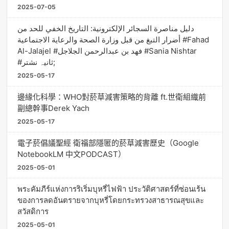
2025-07-05
دليل مناصرة السجائر الإلكترونية: التاريخ الخفي للحد من
أضرار التبغ من قبل وزارة الصحة والرعاية الاجتماعية #Fahad
Al-Jalajel #فهد بن عبدالرحمن الجلاجل #Sania Nishtar
#ثانیہ نشتر;
2025-05-17
邊緣化科學：WHO對菸草減害策略的背離 ft.世衛組織前
副總幹事Derek Yach
2025-05-17
電子菸倡議聖經 衛福部隱匿的菸草減害歷史（Google
NotebookLM 中文PODCAST）
2025-05-01
พระคัมภีร์แห่งการริเริ่มบุหรี่ไฟฟ้า ประวัติศาสตร์ที่ซ่อนเร้น
ของการลดอันตรายจากบุหรี่โดยกระทรวงสาธารณสุขและ
สวัสดิการ
2025-05-01