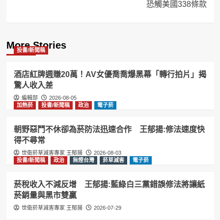
恐觸美國338條款
More Stories
投書/新聞稿
酒店紅牌週賺20萬！AV女優喬喬爆黑幕「轉行拍片」揭
驚人收入差
編輯部
2026-08-05
加熱菸
投書/新聞稿
政治
電子菸
朝野惡鬥不休卻為菸防法迅速合作 王郁揚:修法速度快
得不尋常
世衛菸草減害專家 王郁揚
2026-08-03
投書/新聞稿
政治
無煙台灣
菸草減害
電子菸
菸稅收入不減反增 王郁揚:藍綠白三黨錯誤修法將讓紙
菸銷量與黑市雙贏
世衛菸草減害專家 王郁揚
2026-07-29