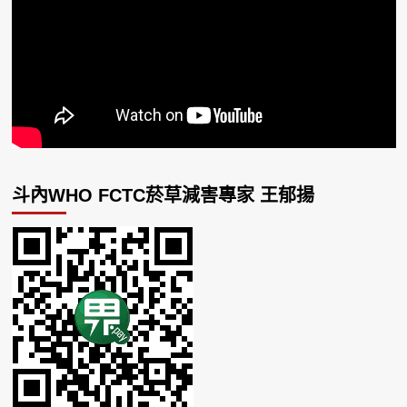
斗內WHO FCTC菸草減害專家 王郁揚