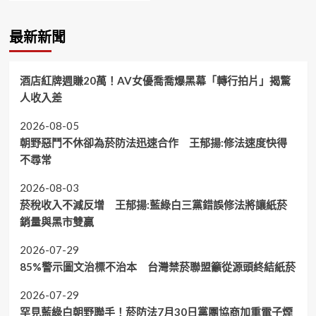
最新新聞
酒店紅牌週賺20萬！AV女優喬喬爆黑幕「轉行拍片」揭驚
人收入差
2026-08-05
朝野惡鬥不休卻為菸防法迅速合作 王郁揚:修法速度快得
不尋常
2026-08-03
菸稅收入不減反增 王郁揚:藍綠白三黨錯誤修法將讓紙菸
銷量與黑市雙贏
2026-07-29
85%警示圖文治標不治本 台灣禁菸聯盟籲從源頭終結紙菸
2026-07-29
罕見藍綠白朝野聯手！菸防法7月30日黨團協商加重電子煙