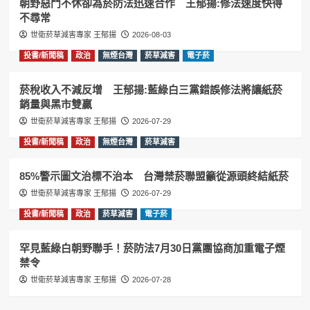
朝野惡鬥不休卻為菸防法迅速合作 王郁揚:修法速度快得
不尋常
世衛菸草減害專家 王郁揚
2026-08-03
投書/新聞稿
政治
無煙台灣
菸草減害
電子菸
菸稅收入不減反增 王郁揚:藍綠白三黨錯誤修法將讓紙菸
銷量與黑市雙贏
世衛菸草減害專家 王郁揚
2026-07-29
投書/新聞稿
政治
無煙台灣
菸草減害
85%警示圖文治標不治本 台灣禁菸聯盟籲從源頭終結紙菸
世衛菸草減害專家 王郁揚
2026-07-29
投書/新聞稿
政治
菸草減害
電子菸
罕見藍綠白朝野聯手！菸防法7月30日黨團協商加重電子煙
禁令
世衛菸草減害專家 王郁揚
2026-07-28