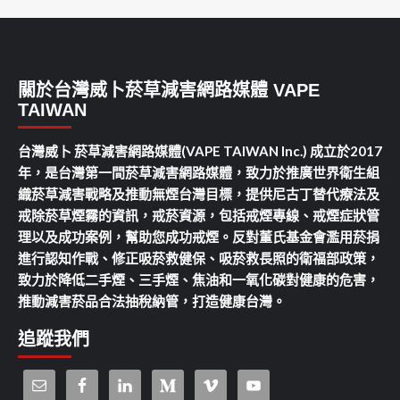
關於台灣威卜菸草減害網路媒體 VAPE
TAIWAN
台灣威卜 菸草減害網路媒體(VAPE TAIWAN Inc.) 成立於2017
年，是台灣第一間菸草減害網路媒體，致力於推廣世界衛生組
織菸草減害戰略及推動無煙台灣目標，提供尼古丁替代療法及
戒除菸草煙霧的資訊，戒菸資源，包括戒煙專線、戒煙症狀管
理以及成功案例，幫助您成功戒煙。反對董氏基金會濫用菸捐
進行認知作戰、修正吸菸救健保、吸菸救長照的衛福部政策，
致力於降低二手煙、三手煙、焦油和一氧化碳對健康的危害，
推動減害菸品合法抽稅納管，打造健康台灣。
追蹤我們