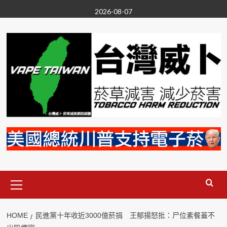
Skip
2026-08-07
to
content
Primary
Menu
HOME
民進黨十年收近3000億菸捐 王郁揚怒批：尸位素餐蓋不