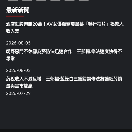
最新新聞
酒店紅牌週賺20萬！AV女優喬喬爆黑幕「轉行拍片」揭驚人
收入差
2026-08-05
朝野惡鬥不休卻為菸防法迅速合作 王郁揚:修法速度快得不
尋常
2026-08-03
菸稅收入不減反增 王郁揚:藍綠白三黨錯誤修法將讓紙菸銷
量與黑市雙贏
2026-07-29