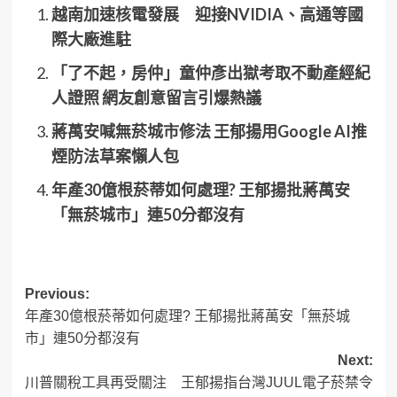
越南加速核電發展 迎接NVIDIA、高通等國
際大廠進駐
「了不起，房仲」童仲彥出獄考取不動產經紀
人證照 網友創意留言引爆熱議
蔣萬安喊無菸城市修法 王郁揚用Google AI推
煙防法草案懶人包
年產30億根菸蒂如何處理? 王郁揚批蔣萬安
「無菸城市」連50分都沒有
Post
Previous:
年產30億根菸蒂如何處理? 王郁揚批蔣萬安「無菸城
navigation
市」連50分都沒有
Next:
川普關稅工具再受關注 王郁揚指台灣JUUL電子菸禁令