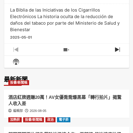
La Biblia de las Iniciativas de los Cigarrillos
Electrónicos La historia oculta de la reducción de
daños del tabaco por parte del Ministerio de Salud y
Bienestar
2025-05-01
Previous
Show
Next
Episode
Episodes
Episo
Show
List
Podcast
Information
最新新聞
投書/新聞稿
酒店紅牌週賺20萬！AV女優喬喬爆黑幕「轉行拍片」揭驚
人收入差
編輯部
2026-08-05
加熱菸
投書/新聞稿
政治
電子菸