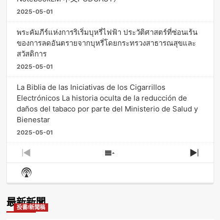
2025-05-01
พระคัมภีร์แห่งการริเริ่มบุหรี่ไฟฟ้า ประวัติศาสตร์ที่ซ่อนเร้น
ของการลดอันตรายจากบุหรี่โดยกระทรวงสาธารณสุขและ
สวัสดิการ
2025-05-01
La Biblia de las Iniciativas de los Cigarrillos
Electrónicos La historia oculta de la reducción de
daños del tabaco por parte del Ministerio de Salud y
Bienestar
2025-05-01
Previous
Show
Next
Episode
Episodes
Episo
Show
List
Podcast
Information
最新新聞
投書/新聞稿