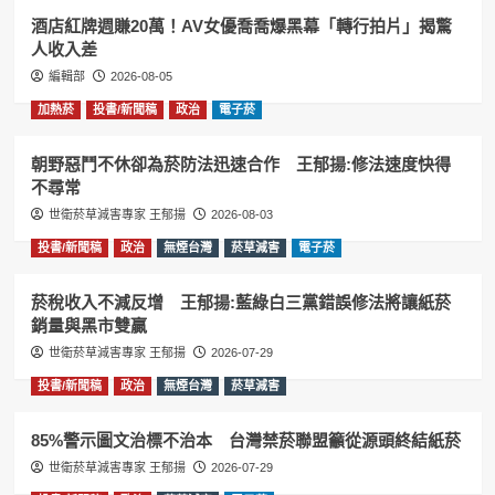
酒店紅牌週賺20萬！AV女優喬喬爆黑幕「轉行拍片」揭驚
人收入差
編輯部
2026-08-05
加熱菸
投書/新聞稿
政治
電子菸
朝野惡鬥不休卻為菸防法迅速合作 王郁揚:修法速度快得
不尋常
世衛菸草減害專家 王郁揚
2026-08-03
投書/新聞稿
政治
無煙台灣
菸草減害
電子菸
菸稅收入不減反增 王郁揚:藍綠白三黨錯誤修法將讓紙菸
銷量與黑市雙贏
世衛菸草減害專家 王郁揚
2026-07-29
投書/新聞稿
政治
無煙台灣
菸草減害
85%警示圖文治標不治本 台灣禁菸聯盟籲從源頭終結紙菸
世衛菸草減害專家 王郁揚
2026-07-29