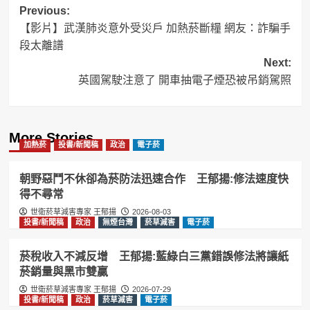
Post
Previous:
【影片】武漢肺炎意外受災戶 加熱菸斷糧 網友：詐騙手
navigation
段太離譜
Next:
英國駕駛注意了 開車抽電子煙恐被吊銷駕照
More Stories
加熱菸
投書/新聞稿
政治
電子菸
朝野惡鬥不休卻為菸防法迅速合作 王郁揚:修法速度快
得不尋常
世衛菸草減害專家 王郁揚
2026-08-03
投書/新聞稿
政治
無煙台灣
菸草減害
電子菸
菸稅收入不減反增 王郁揚:藍綠白三黨錯誤修法將讓紙
菸銷量與黑市雙贏
世衛菸草減害專家 王郁揚
2026-07-29
投書/新聞稿
政治
菸草減害
電子菸