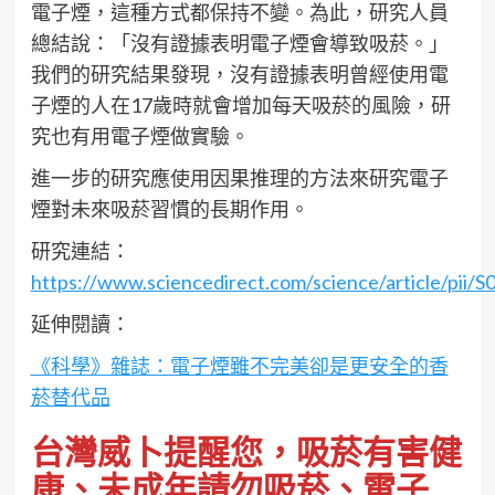
電⼦煙，這種⽅式都保持不變。為此，研究⼈員
總結說：「沒有證據表明電⼦煙會導致吸菸。」
我們的研究結果發現，沒有證據表明曾經使⽤電
⼦煙的⼈在17歲時就會增加每天吸菸的風險，研
究也有⽤電⼦煙做實驗。
進⼀步的研究應使⽤因果推理的⽅法來研究電⼦
煙對未來吸菸習慣的長期作⽤。
研究連結：
https://www.sciencedirect.com/science/article/pii
延伸閱讀：
《科學》雜誌：電子煙雖不完美卻是更安全的香
菸替代品
台灣威卜提醒您，吸菸有害健
康、未成年請勿吸菸、電子