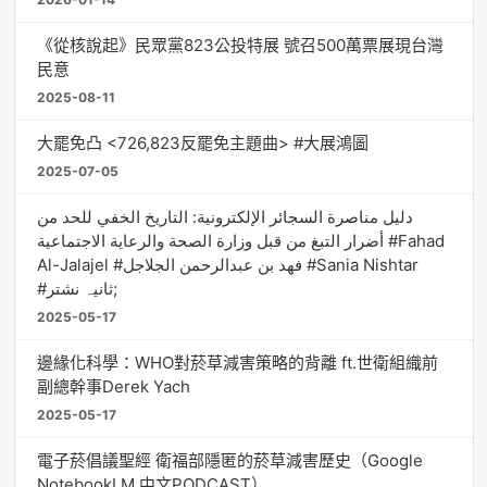
《從核說起》民眾黨823公投特展 號召500萬票展現台灣
民意
2025-08-11
大罷免凸 <726,823反罷免主題曲> #大展鴻圖
2025-07-05
دليل مناصرة السجائر الإلكترونية: التاريخ الخفي للحد من
أضرار التبغ من قبل وزارة الصحة والرعاية الاجتماعية #Fahad
Al-Jalajel #فهد بن عبدالرحمن الجلاجل #Sania Nishtar
#ثانیہ نشتر;
2025-05-17
邊緣化科學：WHO對菸草減害策略的背離 ft.世衛組織前
副總幹事Derek Yach
2025-05-17
電子菸倡議聖經 衛福部隱匿的菸草減害歷史（Google
NotebookLM 中文PODCAST）