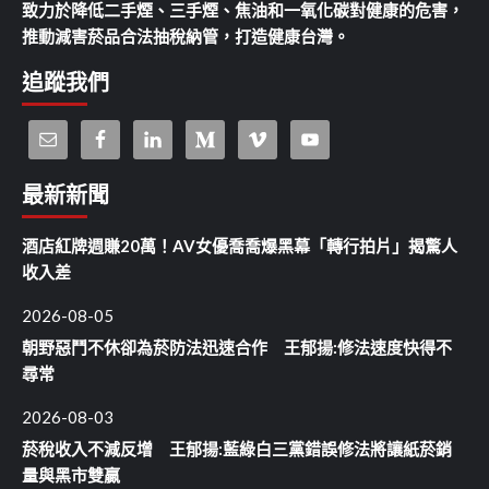
致力於降低二手煙、三手煙、焦油和一氧化碳對健康的危害，
推動減害菸品合法抽稅納管，打造健康台灣。
追蹤我們
最新新聞
酒店紅牌週賺20萬！AV女優喬喬爆黑幕「轉行拍片」揭驚人
收入差
2026-08-05
朝野惡鬥不休卻為菸防法迅速合作 王郁揚:修法速度快得不
尋常
2026-08-03
菸稅收入不減反增 王郁揚:藍綠白三黨錯誤修法將讓紙菸銷
量與黑市雙贏