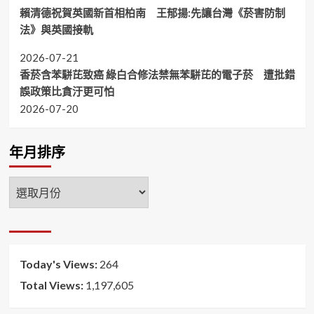
賴清德祝賀英國新首相柏南 王郁揚:先讓台灣《菸害防制
法》與英國接軌
2026-07-21
香菸含苯駢芘致癌 綠白合修法禁無苯駢芘的電子菸 遭批錯
誤政策比貪汙更可怕
2026-07-20
年月排序
年
月
排
序
Today's Views:
264
Total Views:
1,197,605