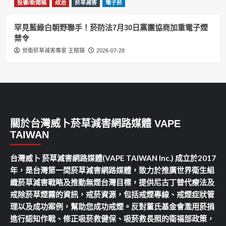
投書/新聞稿
政治
菸草減害
電子菸
罕見藍綠白朝野聯手！菸防法7月30日黨團協商加重電子煙
禁令
世衛菸草減害專家 王郁揚
2026-07-28
關於台灣威卜菸草減害網路媒體 VAPE
TAIWAN
台灣威卜 菸草減害網路媒體(VAPE TAIWAN Inc.) 成立於2017
年，是台灣第一間菸草減害網路媒體，致力於推廣世界衛生組
織菸草減害戰略及推動無煙台灣目標，提供尼古丁替代療法及
戒除菸草煙霧的資訊，戒菸資源，包括戒煙專線、戒煙症狀管
理以及成功案例，幫助您成功戒煙。反對董氏基金會濫用菸捐
進行認知作戰、修正吸菸救健保、吸菸救長照的衛福部政策，