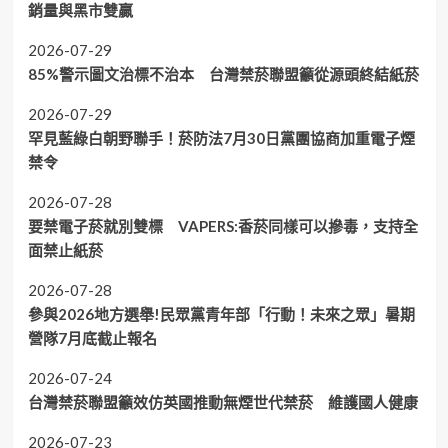
銷量與黑市雙贏
2026-07-29
85%警示圖文治標不治本 台灣禁菸聯盟籲從源頭終結紙菸
2026-07-29
罕見藍綠白朝野聯手！菸防法7月30日黨團協商加重電子煙
禁令
2026-07-28
要禁電子菸就別雙標 VAPERS:香菸同樣可以摻毒，支持全
面禁止紙菸
2026-07-28
參與2026地方選舉!民眾黨青年部「行動！未來之眾」暑期
營隊7月底截止報名
2026-07-24
台灣禁菸聯盟籲效仿英國推動無煙世代禁菸 維護國人健康
2026-07-23