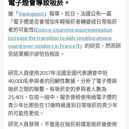
電⼦煙會導致吸菸。
據「
Vapingpost
」報導，近⽇，法國公布一篇
「電子煙是否會增加年輕吸菸者轉變成⽇常吸菸
者的可能性(
Does e-cigarette experimentation
increase the transition to daily smoking among
young ever-smokers in France?
)」的研究，然⽽研
究結果顯⽰卻恰恰相反。
研究⼈員使⽤2017年法國全國代表調查中近
40,000名參與者的回顧性數據，分析了電⼦煙與
吸菸之間的聯繫。有吸菸史的參與​​者⼈數為
21,401，在這⼀組中，報告曾經使⽤過電⼦煙的
青少年比那些在17歲時過渡到⽇常吸菸的青少年
的可能性更低。
研究⼈員發現，不管是在吸菸前還是吸菸後使⽤