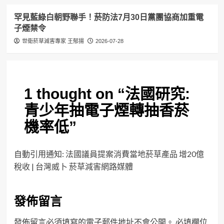
罕見藍綠白朝野聯手！菸防法7月30日黨團協商加重電
子煙禁令
世衛菸草減害專家 王郁揚
2026-07-28
1 thought on “
法國研究:
青少年抽電子煙轉抽香菸
機率低
”
自動引用通知:
法國議員提案消費當地菸草產品 增20億
稅收 | 台灣威卜 菸草減害網路媒體
發佈留言
發佈留言必須填寫的電子郵件地址不會公開。
必填欄位