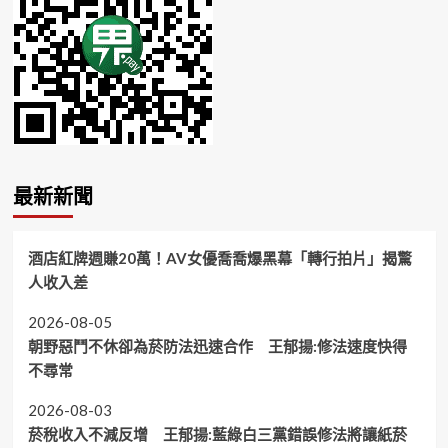
最新新聞
酒店紅牌週賺20萬！AV女優喬喬爆黑幕「轉行拍片」揭驚
人收入差
2026-08-05
朝野惡鬥不休卻為菸防法迅速合作 王郁揚:修法速度快得
不尋常
2026-08-03
菸稅收入不減反增 王郁揚:藍綠白三黨錯誤修法將讓紙菸