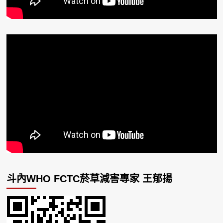
斗內WHO FCTC菸草減害專家 王郁揚