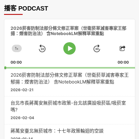
播客 PODCAST
音
2026菸害防制法部分條文修正草案（世衛菸草減害專家王郁
訊
揚：煙害防治法） 含NotebookLM解釋草案重點
播
放
1
器
x
Skip
Jump
Change
Play
Shar
Playback
This
Pause
Backward
Forward
00:00
Rate
00:00
Episo
2026菸害防制法部分條文修正草案（世衛菸草減害專家王
郁揚：煙害防治法） 含NotebookLM解釋草案重點
2026-02-21
台北市長蔣萬安無菸城市政策-台北該廣設吸菸區/吸菸室
嗎?
2026-02-04
蔣萬安臺北無菸城市：十七年政策輪迴的空談
2026-01-14