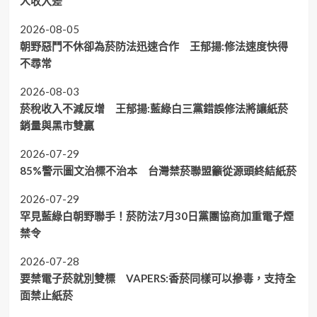
人收入差
2026-08-05
朝野惡鬥不休卻為菸防法迅速合作 王郁揚:修法速度快得
不尋常
2026-08-03
菸稅收入不減反增 王郁揚:藍綠白三黨錯誤修法將讓紙菸
銷量與黑市雙贏
2026-07-29
85%警示圖文治標不治本 台灣禁菸聯盟籲從源頭終結紙菸
2026-07-29
罕見藍綠白朝野聯手！菸防法7月30日黨團協商加重電子煙
禁令
2026-07-28
要禁電子菸就別雙標 VAPERS:香菸同樣可以摻毒，支持全
面禁止紙菸