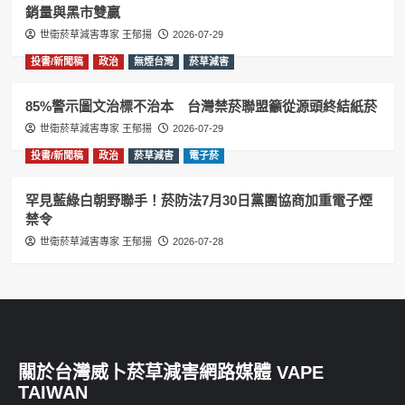
銷量與黑市雙贏
世衛菸草減害專家 王郁揚
2026-07-29
投書/新聞稿
政治
無煙台灣
菸草減害
85%警示圖文治標不治本 台灣禁菸聯盟籲從源頭終結紙菸
世衛菸草減害專家 王郁揚
2026-07-29
投書/新聞稿
政治
菸草減害
電子菸
罕見藍綠白朝野聯手！菸防法7月30日黨團協商加重電子煙
禁令
世衛菸草減害專家 王郁揚
2026-07-28
關於台灣威卜菸草減害網路媒體 VAPE
TAIWAN