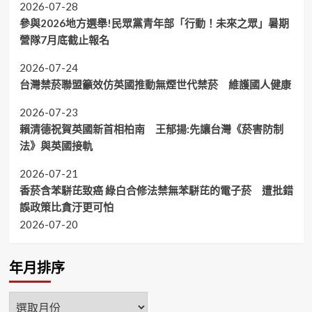
2026-07-28
參與2026地方選舉!民眾黨青年部「行動！未來之眾」暑期
營隊7月底截止報名
2026-07-24
台灣禁菸聯盟籲效仿英國推動無煙世代禁菸 維護國人健康
2026-07-23
賴清德祝賀英國新首相柏南 王郁揚:先讓台灣《菸害防制
法》與英國接軌
2026-07-21
香菸含苯駢芘致癌 綠白合修法禁無苯駢芘的電子菸 遭批錯
誤政策比貪汙更可怕
2026-07-20
年月排序
年