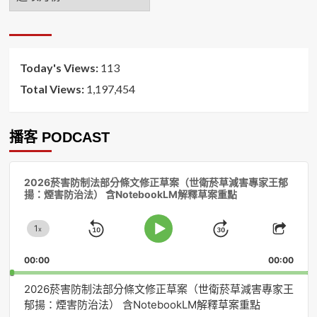
月
排
序
Today's Views:
113
Total Views:
1,197,454
播客 PODCAST
音
2026菸害防制法部分條文修正草案（世衛菸草減害專家王郁
訊
揚：煙害防治法） 含NotebookLM解釋草案重點
播
放
1
器
x
Skip
Jump
Change
Play
Shar
Playback
This
Pause
Backward
Forward
00:00
Rate
00:00
Episo
2026菸害防制法部分條文修正草案（世衛菸草減害專家王
郁揚：煙害防治法） 含NotebookLM解釋草案重點