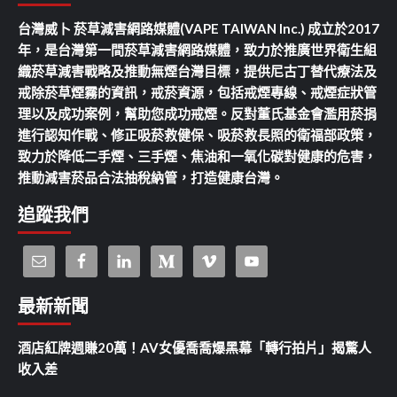
台灣威卜 菸草減害網路媒體(VAPE TAIWAN Inc.) 成立於2017
年，是台灣第一間菸草減害網路媒體，致力於推廣世界衛生組
織菸草減害戰略及推動無煙台灣目標，提供尼古丁替代療法及
戒除菸草煙霧的資訊，戒菸資源，包括戒煙專線、戒煙症狀管
理以及成功案例，幫助您成功戒煙。反對董氏基金會濫用菸捐
進行認知作戰、修正吸菸救健保、吸菸救長照的衛福部政策，
致力於降低二手煙、三手煙、焦油和一氧化碳對健康的危害，
推動減害菸品合法抽稅納管，打造健康台灣。
追蹤我們
最新新聞
酒店紅牌週賺20萬！AV女優喬喬爆黑幕「轉行拍片」揭驚人
收入差