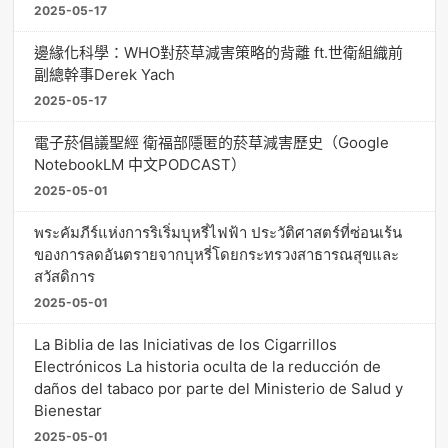
2025-05-17
邊緣化科學：WHO對菸草減害策略的背離 ft.世衛組織前
副總幹事Derek Yach
2025-05-17
電子菸倡議聖經 衛福部隱匿的菸草減害歷史（Google
NotebookLM 中文PODCAST）
2025-05-01
พระคัมภีร์แห่งการริเริ่มบุหรี่ไฟฟ้า ประวัติศาสตร์ที่ซ่อนเร้น
ของการลดอันตรายจากบุหรี่โดยกระทรวงสาธารณสุขและ
สวัสดิการ
2025-05-01
La Biblia de las Iniciativas de los Cigarrillos
Electrónicos La historia oculta de la reducción de
daños del tabaco por parte del Ministerio de Salud y
Bienestar
2025-05-01