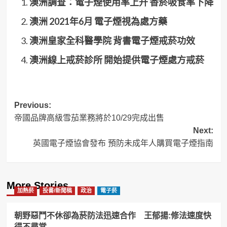
澳洲調查：電子煙使用率上升 香菸吸食率下降
澳洲 2021年6月 電子煙視為處方藥
澳洲皇家全科醫學院 背書電子煙戒菸功效
澳洲線上戒菸診所 開始提供電子煙處方戒菸
Post
Previous:
帝國品牌高級雪茄業務將於10/29完成出售
navigation
Next:
英國電子煙協會發布 預防未成年人購買電子煙指南
More Stories
加熱菸
投書/新聞稿
政治
電子菸
朝野惡鬥不休卻為菸防法迅速合作 王郁揚:修法速度快
得不尋常