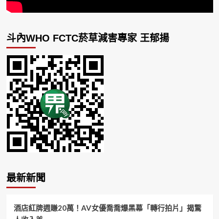
斗內WHO FCTC菸草減害專家 王郁揚
最新新聞
酒店紅牌週賺20萬！AV女優喬喬爆黑幕「轉行拍片」揭驚