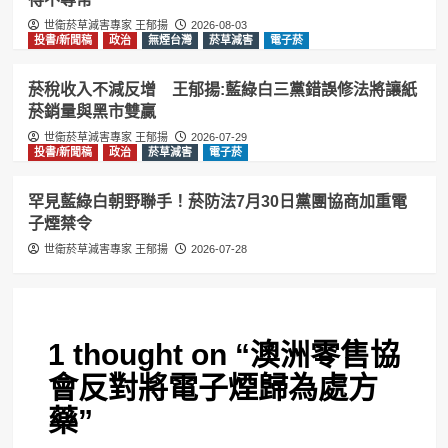
世衛菸草減害專家 王郁揚
2026-08-03
投書/新聞稿
政治
無煙台灣
菸草減害
電子菸
菸稅收入不減反增 王郁揚:藍綠白三黨錯誤修法將讓紙
菸銷量與黑市雙贏
世衛菸草減害專家 王郁揚
2026-07-29
投書/新聞稿
政治
菸草減害
電子菸
罕見藍綠白朝野聯手！菸防法7月30日黨團協商加重電
子煙禁令
世衛菸草減害專家 王郁揚
2026-07-28
1 thought on “
澳洲零售協
會反對將電子煙歸為處方
藥
”