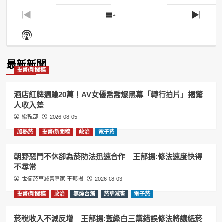
Previous
Show
Next
Episode
Episodes
Episo
Show
List
Podcast
Information
最新新聞
投書/新聞稿
酒店紅牌週賺20萬！AV女優喬喬爆黑幕「轉行拍片」揭驚
人收入差
編輯部
2026-08-05
加熱菸
投書/新聞稿
政治
電子菸
朝野惡鬥不休卻為菸防法迅速合作 王郁揚:修法速度快得
不尋常
世衛菸草減害專家 王郁揚
2026-08-03
投書/新聞稿
政治
無煙台灣
菸草減害
電子菸
菸稅收入不減反增 王郁揚:藍綠白三黨錯誤修法將讓紙菸