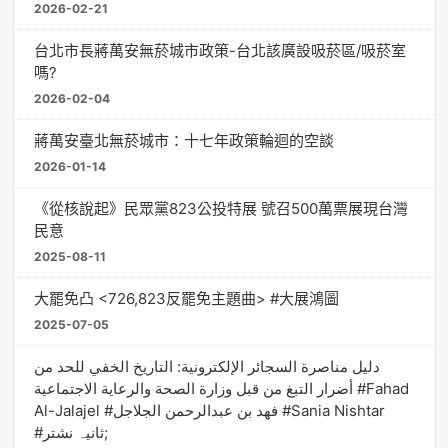
2026-02-21
台北市長蔣萬安無菸城市政策-台北該廣設吸菸區/吸菸室
嗎?
2026-02-04
蔣萬安臺北無菸城市：十七年政策輪迴的空談
2026-01-14
《從核說起》民眾黨823公投特展 號召500萬票展現台灣
民意
2025-08-11
大罷免凸 <726,823反罷免主題曲> #大展鴻圖
2025-07-05
دليل مناصرة السجائر الإلكترونية: التاريخ الخفي للحد من
أضرار التبغ من قبل وزارة الصحة والرعاية الاجتماعية #Fahad
Al-Jalajel #فهد بن عبدالرحمن الجلاجل #Sania Nishtar
#ثانیہ نشتر;