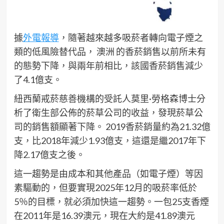
據
外電報導
，隨著越來越多吸菸者轉向電子煙之
類的低風險替代品， 澳洲 的香菸銷售以前所未有
的態勢下降，與兩年前相比，該國香菸銷售減少
了4.1億支。
紐西蘭戒菸慈善機構的受託人莫里·勞格森博士分
析了衛生部公佈的菸草公司的收益，發現菸草公
司的銷售額顯著下降。 2019香菸銷量約為21.32億
支，比2018年減少1.93億支，這還是繼2017年下
降2.17億支之後。
這一趨勢是由成本和其他產品（如電子煙）等因
素驅動的，但要實現2025年12月的吸菸率低於
5％的目標，就必須加快這一趨勢。一包25支香煙
在2011年是16.39澳元，現在大約是41.89澳元