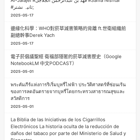
Al-Jalajel #فهد بن عبدالرحمن الجلاجل #Sania Nishtar
#ثانیہ نشتر;
2025-05-17
邊緣化科學：WHO對菸草減害策略的背離 ft.世衛組織前
副總幹事Derek Yach
2025-05-17
電子菸倡議聖經 衛福部隱匿的菸草減害歷史（Google
NotebookLM 中文PODCAST）
2025-05-01
พระคัมภีร์แห่งการริเริ่มบุหรี่ไฟฟ้า ประวัติศาสตร์ที่ซ่อนเร้น
ของการลดอันตรายจากบุหรี่โดยกระทรวงสาธารณสุขและ
สวัสดิการ
2025-05-01
La Biblia de las Iniciativas de los Cigarrillos
Electrónicos La historia oculta de la reducción de
daños del tabaco por parte del Ministerio de Salud y