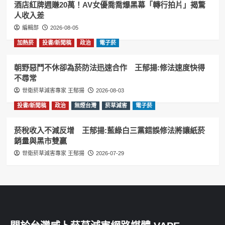
酒店紅牌週賺20萬！AV女優喬喬爆黑幕「轉行拍片」揭驚
人收入差
編輯部
2026-08-05
加熱菸
投書/新聞稿
政治
電子菸
朝野惡鬥不休卻為菸防法迅速合作 王郁揚:修法速度快得
不尋常
世衛菸草減害專家 王郁揚
2026-08-03
投書/新聞稿
政治
無煙台灣
菸草減害
電子菸
菸稅收入不減反增 王郁揚:藍綠白三黨錯誤修法將讓紙菸
銷量與黑市雙贏
世衛菸草減害專家 王郁揚
2026-07-29