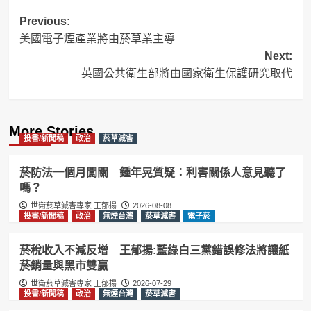
Post
Previous:
美國電子煙產業將由菸草業主導
navigation
Next:
英國公共衛生部將由國家衛生保護研究取代
More Stories
投書/新聞稿
政治
菸草減害
菸防法一個月闖關 鍾年晃質疑：利害關係人意見聽了
嗎？
世衛菸草減害專家 王郁揚
2026-08-08
投書/新聞稿
政治
無煙台灣
菸草減害
電子菸
菸稅收入不減反增 王郁揚:藍綠白三黨錯誤修法將讓紙
菸銷量與黑市雙贏
世衛菸草減害專家 王郁揚
2026-07-29
投書/新聞稿
政治
無煙台灣
菸草減害