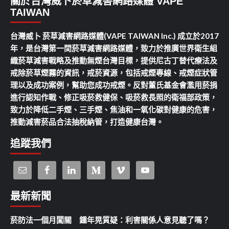
關於台灣威卜菸草減害網路媒體 VAPE
TAIWAN
台灣威卜 菸草減害網路媒體(VAPE TAIWAN Inc.) 成立於2017
年，是台灣第一間菸草減害網路媒體，致力於推廣世界衛生組
織菸草減害戰略及推動無煙台灣目標，提供尼古丁替代療法及
戒除菸草煙霧的資訊，戒菸資源，包括戒煙專線、戒煙症狀管
理以及成功案例，幫助您成功戒煙。反對董氏基金會濫用菸捐
進行認知作戰、修正吸菸救健保、吸菸救長照的衛福部政策，
致力於降低二手煙、三手煙、焦油和一氧化碳對健康的危害，
推動減害菸品合法抽稅納管，打造健康台灣。
追蹤我們
最新新聞
菸防法一個月闖關 鍾年晃質疑：利害關係人意見聽了嗎？