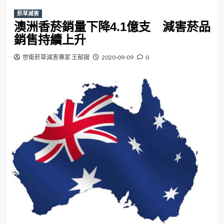
菸草減害
澳洲香菸銷量下降4.1億支 減害菸品
銷售持續上升
世衛菸草減害專家 王郁揚
2020-09-09
0