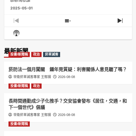
Bienestar
2025-05-01
Previous
Show
Next
Episode
Episodes
Episo
Show
List
Podcast
Information
最新新聞
投書/新聞稿
政治
菸草減害
菸防法一個月闖關 鍾年晃質疑：利害關係人意見聽了嗎？
世衛菸草減害專家 王郁揚
2026-08-08
投書/新聞稿
政治
長時間通勤成少子化推手？交安協會發布《居住，交通，和
下一個世代》倡議
世衛菸草減害專家 王郁揚
2026-08-08
投書/新聞稿