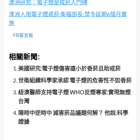
澳洲研究：電子煙是戒菸入門磚
澳洲人用電子煙戒菸 衛福部長:禁令延期6個月實
施
FB留言板
相關新聞:
美國研究:電子煙傷害遠小於香菸且助戒菸
世衛組織科學家承認 電子煙的危害性不如香菸
紐澳醫師支持電子煙 WHO反煙專家:實現無煙
台灣
陳時中逆時中 減害菸品議題何解？ 他說:科學
證據