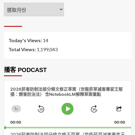
年
月
排
序
Today's Views:
14
Total Views:
1,199,043
播客 PODCAST
音
2026菸害防制法部分條文修正草案（世衛菸草減害專家王郁
訊
揚：煙害防治法） 含NotebookLM解釋草案重點
播
放
1
器
x
Skip
Jump
Change
Play
Shar
Playback
This
Pause
Backward
Forward
00:00
Rate
00:00
Episo
2026菸害防制法部分條文修正草案（世衛菸草減害專家王