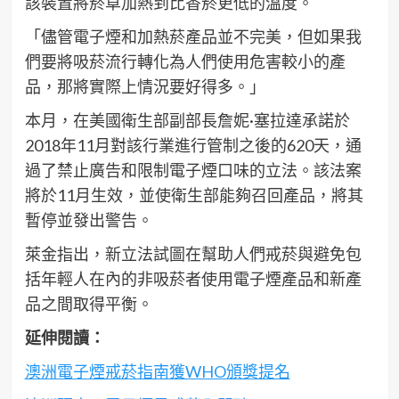
該裝置將菸草加熱到比香菸更低的溫度。
「儘管電子煙和加熱菸產品並不完美，但如果我
們要將吸菸流行轉化為人們使用危害較小的產
品，那將實際上情況要好得多。」
本月，在美國衛生部副部長詹妮·塞拉達承諾於
2018年11月對該行業進行管制之後的620天，通
過了禁止廣告和限制電子煙口味的立法。該法案
將於11月生效，並使衛生部能夠召回產品，將其
暫停並發出警告。
萊金指出，新立法試圖在幫助人們戒菸與避免包
括年輕人在內的非吸菸者使用電子煙產品和新產
品之間取得平衡。
延伸閱讀：
澳洲電子煙戒菸指南獲WHO頒獎提名