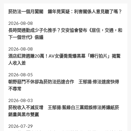
菸防法一個月闖關 鍾年晃質疑：利害關係人意見聽了嗎？
2026-08-08
長時間通勤成少子化推手？交安協會發布《居住，交通，和
下一個世代》倡議
2026-08-08
酒店紅牌週賺20萬！AV女優喬喬爆黑幕「轉行拍片」揭驚
人收入差
2026-08-05
朝野惡鬥不休卻為菸防法迅速合作 王郁揚:修法速度快得
不尋常
2026-08-03
菸稅收入不減反增 王郁揚:藍綠白三黨錯誤修法將讓紙菸
銷量與黑市雙贏
2026-07-29