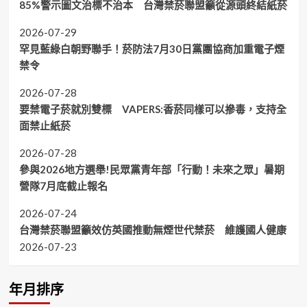
85%警示圖文治標不治本 台灣禁菸聯盟籲從源頭終結紙菸
2026-07-29
罕見藍綠白朝野聯手！菸防法7月30日黨團協商加重電子煙
禁令
2026-07-28
要禁電子菸就別雙標 VAPERS:香菸同樣可以摻毒，支持全
面禁止紙菸
2026-07-28
參與2026地方選舉!民眾黨青年部「行動！未來之眾」暑期
營隊7月底截止報名
2026-07-24
台灣禁菸聯盟籲效仿英國推動無煙世代禁菸 維護國人健康
2026-07-23
年月排序