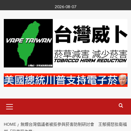
Skip
2026-08-07
to
content
Primary
Menu
HOME
無煙台灣倡議者被拒參與菸害防制研討會 王郁揚怒批衛福