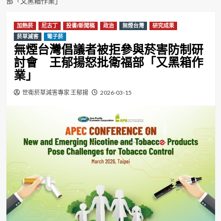
部「又黑箱作業」
加熱菸
尼古丁
投書/新聞稿
政治
無煙台灣
研究成果
菸草減害
電子菸
無煙台灣倡議者被拒參與菸害防制研
討會 王郁揚怒批衛福部「又黑箱作
業」
世衛菸草減害專家 王郁揚
2026-03-15