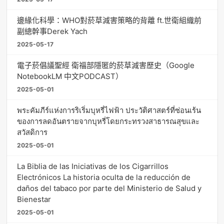
邊緣化科學：WHO對菸草減害策略的背離 ft.世衛組織前
副總幹事Derek Yach
2025-05-17
電子菸倡議聖經 衛福部隱匿的菸草減害歷史（Google
NotebookLM 中文PODCAST）
2025-05-01
พระคัมภีร์แห่งการริเริ่มบุหรี่ไฟฟ้า ประวัติศาสตร์ที่ซ่อนเร้น
ของการลดอันตรายจากบุหรี่โดยกระทรวงสาธารณสุขและ
สวัสดิการ
2025-05-01
La Biblia de las Iniciativas de los Cigarrillos
Electrónicos La historia oculta de la reducción de
daños del tabaco por parte del Ministerio de Salud y
Bienestar
2025-05-01