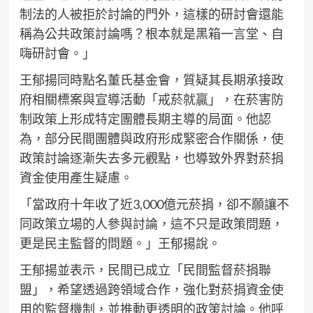
制法的人被拒於討論的門外，這樣的研討會還能
稱為公共政策討論嗎？根本就是黑箱一言堂、自
嗨研討會。」
王郁揚同時點名董氏基金會，質疑其長期承接政
府相關標案與宣導活動「戒菸就贏」，在菸害防
制政策上形成特定團體長期主導的局面。他認
為，部分民間團體與政府形成緊密合作關係，使
政策討論逐漸失去多元觀點，也導致外界對菸捐
資金使用產生疑慮。
「當政府十年收了近3,000億元菸捐，卻不願讓不
同政策立場的人參與討論，這不只是政策問題，
更是民主監督的問題。」王郁揚說。
王郁揚並表示，民間已成立「民間監督菸捐聯
盟」，希望透過跨領域合作，強化對菸捐資金使
用的監督機制，並推動更透明的政策討論。他呼