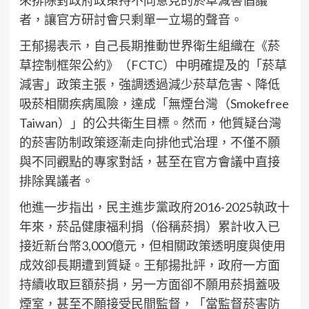
來排除對政府政策持不同意見的菸草減害倡議
者，讓官方研討會只剩單一立場的聲音。
王郁揚表示，自己長期推動世界衛生組織在《菸
草控制框架公約》（FCTC）中明確提及的「菸草
減害」政策主張，強調透過減少菸草危害、降低
吸菸相關疾病風險，達成「無煙台灣（Smokefree
Taiwan）」的公共衛生目標。然而，他質疑台灣
的菸害防制政策逐漸走向排他式治理，不僅不願
與不同觀點的專家對話，甚至在官方會議中直接
排除異議者。
他進一步指出，民主進步黨政府2016-2025執政十
年來，菸品健康福利捐（俗稱菸捐）累計收入已
接近新台幣3,000億元，但相關政策透明度與使用
成效卻長期遭到質疑。王郁揚批評，政府一方面
持續收取巨額菸捐，另一方面卻不願用菸捐蓋吸
煙室，甚至不願接受民間監督，「當監督菸害防