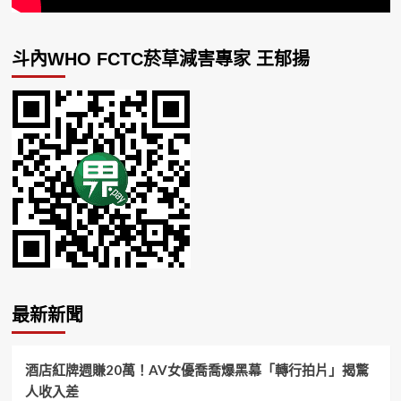
斗內WHO FCTC菸草減害專家 王郁揚
最新新聞
酒店紅牌週賺20萬！AV女優喬喬爆黑幕「轉行拍片」揭驚
人收入差