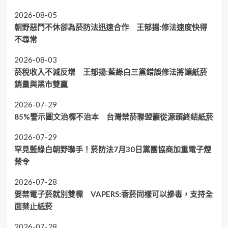
2026-08-05
朝野惡鬥不休卻為菸防法迅速合作 王郁揚:修法速度快得
不尋常
2026-08-03
菸稅收入不減反增 王郁揚:藍綠白三黨錯誤修法將讓紙菸
銷量與黑市雙贏
2026-07-29
85%警示圖文治標不治本 台灣禁菸聯盟籲從源頭終結紙菸
2026-07-29
罕見藍綠白朝野聯手！菸防法7月30日黨團協商加重電子煙
禁令
2026-07-28
要禁電子菸就別雙標 VAPERS:香菸同樣可以摻毒，支持全
面禁止紙菸
2026-07-28