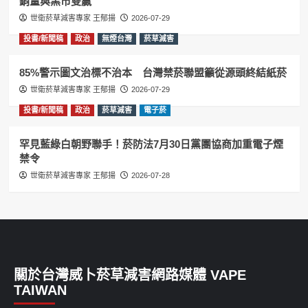
銷量與黑市雙贏
世衛菸草減害專家 王郁揚
2026-07-29
投書/新聞稿
政治
無煙台灣
菸草減害
85%警示圖文治標不治本 台灣禁菸聯盟籲從源頭終結紙菸
世衛菸草減害專家 王郁揚
2026-07-29
投書/新聞稿
政治
菸草減害
電子菸
罕見藍綠白朝野聯手！菸防法7月30日黨團協商加重電子煙
禁令
世衛菸草減害專家 王郁揚
2026-07-28
關於台灣威卜菸草減害網路媒體 VAPE
TAIWAN