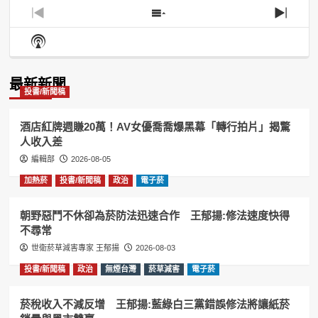
Previous
Show
Next
Episode
Episodes
Episo
Show
List
Podcast
Information
最新新聞
投書/新聞稿
酒店紅牌週賺20萬！AV女優喬喬爆黑幕「轉行拍片」揭驚
人收入差
編輯部
2026-08-05
加熱菸
投書/新聞稿
政治
電子菸
朝野惡鬥不休卻為菸防法迅速合作 王郁揚:修法速度快得
不尋常
世衛菸草減害專家 王郁揚
2026-08-03
投書/新聞稿
政治
無煙台灣
菸草減害
電子菸
菸稅收入不減反增 王郁揚:藍綠白三黨錯誤修法將讓紙菸