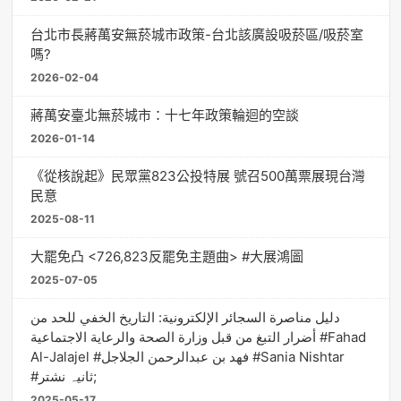
台北市長蔣萬安無菸城市政策-台北該廣設吸菸區/吸菸室
嗎?
2026-02-04
蔣萬安臺北無菸城市：十七年政策輪迴的空談
2026-01-14
《從核說起》民眾黨823公投特展 號召500萬票展現台灣
民意
2025-08-11
大罷免凸 <726,823反罷免主題曲> #大展鴻圖
2025-07-05
دليل مناصرة السجائر الإلكترونية: التاريخ الخفي للحد من
أضرار التبغ من قبل وزارة الصحة والرعاية الاجتماعية #Fahad
Al-Jalajel #فهد بن عبدالرحمن الجلاجل #Sania Nishtar
#ثانیہ نشتر;
2025-05-17