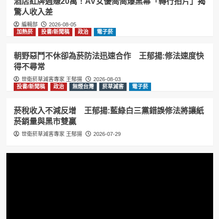
酒店紅牌週賺20萬！AV女優喬喬爆黑幕「轉行拍片」揭
驚人收入差
編輯部
2026-08-05
加熱菸
投書/新聞稿
政治
電子菸
朝野惡鬥不休卻為菸防法迅速合作 王郁揚:修法速度快
得不尋常
世衛菸草減害專家 王郁揚
2026-08-03
投書/新聞稿
政治
無煙台灣
菸草減害
電子菸
菸稅收入不減反增 王郁揚:藍綠白三黨錯誤修法將讓紙
菸銷量與黑市雙贏
世衛菸草減害專家 王郁揚
2026-07-29