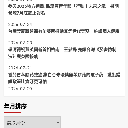
參與2026地方選舉!民眾黨青年部「行動！未來之眾」暑期
營隊7月底截止報名
2026-07-24
台灣禁菸聯盟籲效仿英國推動無煙世代禁菸 維護國人健康
2026-07-23
賴清德祝賀英國新首相柏南 王郁揚:先讓台灣《菸害防制
法》與英國接軌
2026-07-21
香菸含苯駢芘致癌 綠白合修法禁無苯駢芘的電子菸 遭批錯
誤政策比貪汙更可怕
2026-07-20
年月排序
年
月