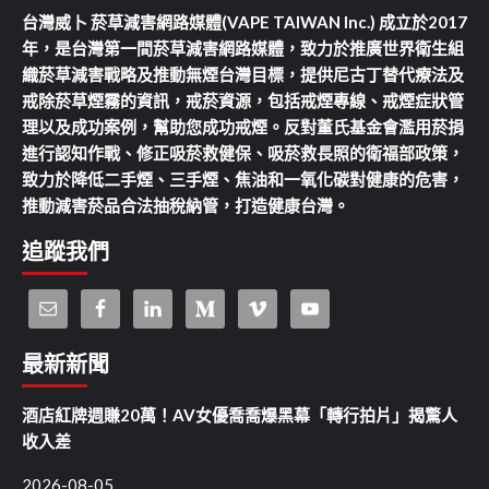
台灣威卜 菸草減害網路媒體(VAPE TAIWAN Inc.) 成立於2017
年，是台灣第一間菸草減害網路媒體，致力於推廣世界衛生組
織菸草減害戰略及推動無煙台灣目標，提供尼古丁替代療法及
戒除菸草煙霧的資訊，戒菸資源，包括戒煙專線、戒煙症狀管
理以及成功案例，幫助您成功戒煙。反對董氏基金會濫用菸捐
進行認知作戰、修正吸菸救健保、吸菸救長照的衛福部政策，
致力於降低二手煙、三手煙、焦油和一氧化碳對健康的危害，
推動減害菸品合法抽稅納管，打造健康台灣。
追蹤我們
最新新聞
酒店紅牌週賺20萬！AV女優喬喬爆黑幕「轉行拍片」揭驚人
收入差
2026-08-05