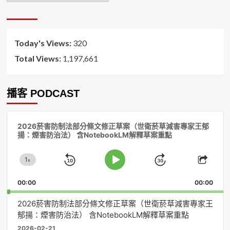
排
序
Today's Views:
320
Total Views:
1,197,661
播客 PODCAST
音
2026菸害防制法部分條文修正草案（世衛菸草減害專家王郁
訊
揚：煙害防治法） 含NotebookLM解釋草案重點
播
放
1
器
x
Skip
Jump
Change
Play
Shar
Playback
This
Pause
Backward
Forward
00:00
Rate
00:00
Episo
2026菸害防制法部分條文修正草案（世衛菸草減害專家王
郁揚：煙害防治法） 含NotebookLM解釋草案重點
2026-02-21