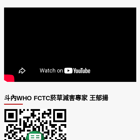
斗內WHO FCTC菸草減害專家 王郁揚