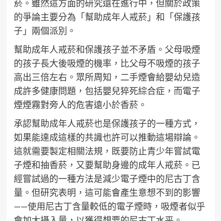
菸。雖然這方面的研究還在進行中，但關於政策
的爭論主要分為「幫助成年人戒菸」和「保護孩
子」兩個派別。
幫助成年人戒菸和保護孩子並不矛盾。父母吸煙
的孩子長大後吸煙的機率，比父母不吸煙的孩子
高出三倍左右。眾所周知，二手煙會給嬰幼兒造
成許多健康問題，包括嬰兒猝死綜合症，而電子
煙煙霧對旁人的危害遠小於香菸。
承認幫助成年人戒菸也是保護孩子的一種方式，
如果能達成這樣的共識也許可以推動這場辯論。
這就需要製定相關法規，既要防止青少年嘗試電
子煙和抽香菸，又要幫助身邊的成年人戒菸。已
經嘗試過的一種方法是減少電子煙中的尼古丁含
量。但研究表明，這可能會產生意想不到的影響
——使用尼古丁含量較低的電子煙時，吸煙者似乎
會加大攝入量，以獲得想要的尼古丁水平。