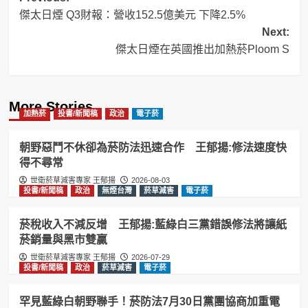
傑太日煙 Q3財報：營收152.5億美元 下降2.5%
navigation
Next:
傑太日煙在英國推出加熱菸Ploom S
More Stories
加熱菸
投書/新聞稿
政治
電子菸
朝野惡鬥不休卻為菸防法迅速合作 王郁揚:修法速度快
得不尋常
世衛菸草減害專家 王郁揚
2026-08-03
投書/新聞稿
政治
無煙台灣
菸草減害
電子菸
菸稅收入不減反增 王郁揚:藍綠白三黨錯誤修法將讓紙
菸銷量與黑市雙贏
世衛菸草減害專家 王郁揚
2026-07-29
投書/新聞稿
政治
菸草減害
電子菸
罕見藍綠白朝野聯手！菸防法7月30日黨團協商加重電