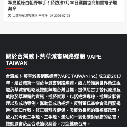
罕見藍綠白朝野聯手！菸防法7月30日黨團協商加重電子煙
禁令
世衛菸草減害專家 王郁揚
2026-07-28
關於台灣威卜菸草減害網路媒體 VAPE
TAIWAN
台灣威卜 菸草減害網路媒體(VAPE TAIWAN Inc.) 成立於2017
年，是台灣第一間菸草減害網路媒體，致力於推廣世界衛生組
織菸草減害戰略及推動無煙台灣目標，提供尼古丁替代療法及
戒除菸草煙霧的資訊，戒菸資源，包括戒煙專線、戒煙症狀管
理以及成功案例，幫助您成功戒煙。反對董氏基金會濫用菸捐
進行認知作戰、修正吸菸救健保、吸菸救長照的衛福部政策，
致力於降低二手煙、三手煙、焦油和一氧化碳對健康的危害，
推動減害菸品合法抽稅納管，打造健康台灣。