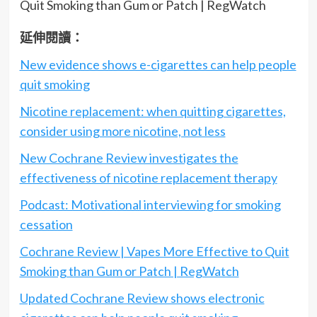
Quit Smoking than Gum or Patch | RegWatch
延伸閱讀：
New evidence shows e-cigarettes can help people
quit smoking
Nicotine replacement: when quitting cigarettes,
consider using more nicotine, not less
New Cochrane Review investigates the
effectiveness of nicotine replacement therapy
Podcast: Motivational interviewing for smoking
cessation
Cochrane Review | Vapes More Effective to Quit
Smoking than Gum or Patch | RegWatch
Updated Cochrane Review shows electronic