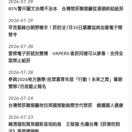
2026-07-29
85%警示圖文治標不治本 台灣禁菸聯盟籲從源頭終結紙菸
2026-07-29
罕見藍綠白朝野聯手！菸防法7月30日黨團協商加重電子煙
禁令
2026-07-28
要禁電子菸就別雙標 VAPERS:香菸同樣可以摻毒，支持全
面禁止紙菸
2026-07-28
參與2026地方選舉!民眾黨青年部「行動！未來之眾」暑期
營隊7月底截止報名
2026-07-24
台灣禁菸聯盟籲效仿英國推動無煙世代禁菸 維護國人健康
2026-07-23
賴清德祝賀英國新首相柏南 王郁揚:先讓台灣《菸害防制
法》與英國接軌