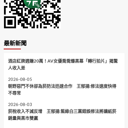
最新新聞
酒店紅牌週賺20萬！AV女優喬喬爆黑幕「轉行拍片」揭驚
人收入差
2026-08-05
朝野惡鬥不休卻為菸防法迅速合作 王郁揚:修法速度快得
不尋常
2026-08-03
菸稅收入不減反增 王郁揚:藍綠白三黨錯誤修法將讓紙菸
銷量與黑市雙贏