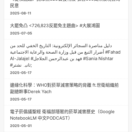
民意
2025-08-11
大罷免凸 <726,823反罷免主題曲> #大展鴻圖
2025-07-05
دليل مناصرة السجائر الإلكترونية: التاريخ الخفي للحد من
أضرار التبغ من قبل وزارة الصحة والرعاية الاجتماعية #Fahad
Al-Jalajel #فهد بن عبدالرحمن الجلاجل #Sania Nishtar
#ثانیہ نشتر;
2025-05-17
邊緣化科學：WHO對菸草減害策略的背離 ft.世衛組織前
副總幹事Derek Yach
2025-05-17
電子菸倡議聖經 衛福部隱匿的菸草減害歷史（Google
NotebookLM 中文PODCAST）
2025-05-01