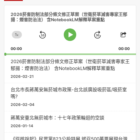
音
2026菸害防制法部分條文修正草案（世衛菸草減害專家王郁
訊
揚：煙害防治法） 含NotebookLM解釋草案重點
播
放
1
器
x
Skip
Jump
Change
Play
Shar
Playback
This
Pause
Backward
Forward
00:00
Rate
00:00
Episo
2026菸害防制法部分條文修正草案（世衛菸草減害專家王
郁揚：煙害防治法） 含NotebookLM解釋草案重點
2026-02-21
台北市長蔣萬安無菸城市政策-台北該廣設吸菸區/吸菸室
嗎?
2026-02-04
蔣萬安臺北無菸城市：十七年政策輪迴的空談
2026-01-14
《從核說起》民眾黨823公投特展 號召500萬票展現台灣