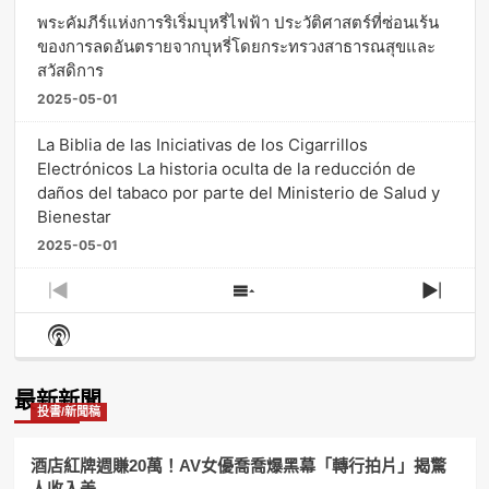
พระคัมภีร์แห่งการริเริ่มบุหรี่ไฟฟ้า ประวัติศาสตร์ที่ซ่อนเร้น
ของการลดอันตรายจากบุหรี่โดยกระทรวงสาธารณสุขและ
สวัสดิการ
2025-05-01
La Biblia de las Iniciativas de los Cigarrillos
Electrónicos La historia oculta de la reducción de
daños del tabaco por parte del Ministerio de Salud y
Bienestar
2025-05-01
Previous
Show
Next
Episode
Episodes
Episo
Show
List
Podcast
Information
最新新聞
投書/新聞稿
酒店紅牌週賺20萬！AV女優喬喬爆黑幕「轉行拍片」揭驚
人收入差