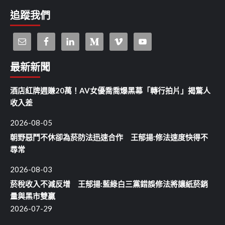
追蹤我們
最新新聞
酒店紅牌週賺20萬！AV女優喬喬爆黑幕「轉行拍片」揭驚人
收入差
2026-08-05
朝野惡鬥不休卻為菸防法迅速合作 王郁揚:修法速度快得不
尋常
2026-08-03
菸稅收入不減反增 王郁揚:藍綠白三黨錯誤修法將讓紙菸銷
量與黑市雙贏
2026-07-29