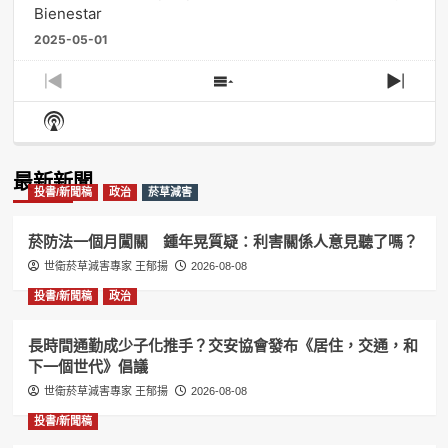
Bienestar
2025-05-01
Previous
Show
Next
Episode
Episodes
Episo
Show
List
Podcast
Information
最新新聞
投書/新聞稿
政治
菸草減害
菸防法一個月闖關 鍾年晃質疑：利害關係人意見聽了嗎？
世衛菸草減害專家 王郁揚
2026-08-08
投書/新聞稿
政治
長時間通勤成少子化推手？交安協會發布《居住，交通，和
下一個世代》倡議
世衛菸草減害專家 王郁揚
2026-08-08
投書/新聞稿