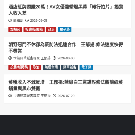
酒店紅牌週賺20萬！AV女優喬喬爆黑幕「轉行拍片」揭驚
人收入差
編輯部
2026-08-05
加熱菸
投書/新聞稿
政治
電子菸
朝野惡鬥不休卻為菸防法迅速合作 王郁揚:修法速度快得
不尋常
世衛菸草減害專家 王郁揚
2026-08-03
投書/新聞稿
政治
無煙台灣
菸草減害
電子菸
菸稅收入不減反增 王郁揚:藍綠白三黨錯誤修法將讓紙菸
銷量與黑市雙贏
世衛菸草減害專家 王郁揚
2026-07-29