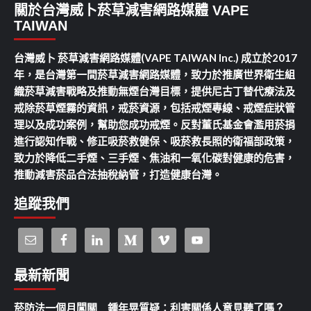
關於台灣威卜菸草減害網路媒體 VAPE
TAIWAN
台灣威卜 菸草減害網路媒體(VAPE TAIWAN Inc.) 成立於2017
年，是台灣第一間菸草減害網路媒體，致力於推廣世界衛生組
織菸草減害戰略及推動無煙台灣目標，提供尼古丁替代療法及
戒除菸草煙霧的資訊，戒菸資源，包括戒煙專線、戒煙症狀管
理以及成功案例，幫助您成功戒煙。反對董氏基金會濫用菸捐
進行認知作戰、修正吸菸救健保、吸菸救長照的衛福部政策，
致力於降低二手煙、三手煙、焦油和一氧化碳對健康的危害，
推動減害菸品合法抽稅納管，打造健康台灣。
追蹤我們
最新新聞
菸防法一個月闖關 鍾年晃質疑：利害關係人意見聽了嗎？