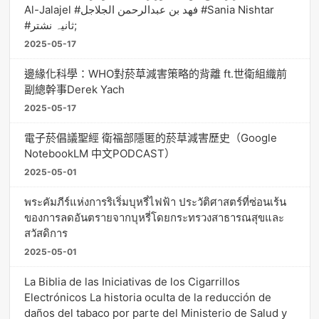
Al-Jalajel #فهد بن عبدالرحمن الجلاجل #Sania Nishtar
#ثانیہ نشتر;
2025-05-17
邊緣化科學：WHO對菸草減害策略的背離 ft.世衛組織前
副總幹事Derek Yach
2025-05-17
電子菸倡議聖經 衛福部隱匿的菸草減害歷史（Google
NotebookLM 中文PODCAST）
2025-05-01
พระคัมภีร์แห่งการริเริ่มบุหรี่ไฟฟ้า ประวัติศาสตร์ที่ซ่อนเร้น
ของการลดอันตรายจากบุหรี่โดยกระทรวงสาธารณสุขและ
สวัสดิการ
2025-05-01
La Biblia de las Iniciativas de los Cigarrillos
Electrónicos La historia oculta de la reducción de
daños del tabaco por parte del Ministerio de Salud y