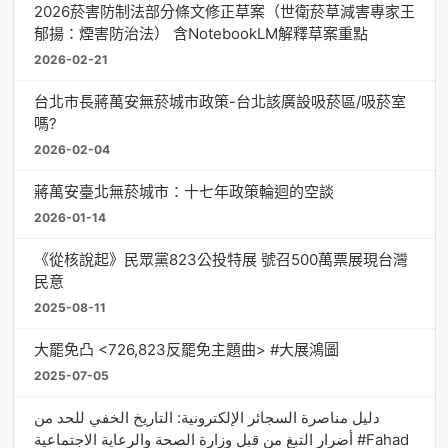
2026菸害防制法部分條文修正草案（世衛菸草減害專家王
郁揚：煙害防治法） 含NotebookLM解釋草案重點
2026-02-21
台北市長蔣萬安無菸城市政策-台北該廣設吸菸區/吸菸室
嗎?
2026-02-04
蔣萬安臺北無菸城市：十七年政策輪迴的空談
2026-01-14
《從核說起》民眾黨823公投特展 號召500萬票展現台灣
民意
2025-08-11
大罷免凸 <726,823反罷免主題曲> #大展鴻圖
2025-07-05
دليل مناصرة السجائر الإلكترونية: التاريخ الخفي للحد من
أضرار التبغ من قبل وزارة الصحة والرعاية الاجتماعية #Fahad