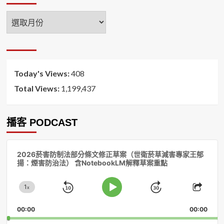
年
月
排
序
Today's Views:
408
Total Views:
1,199,437
播客 PODCAST
音
2026菸害防制法部分條文修正草案（世衛菸草減害專家王郁
訊
揚：煙害防治法） 含NotebookLM解釋草案重點
播
放
1
器
x
Skip
Jump
Change
Play
Shar
Playback
This
Pause
Backward
Forward
00:00
Rate
00:00
Episo