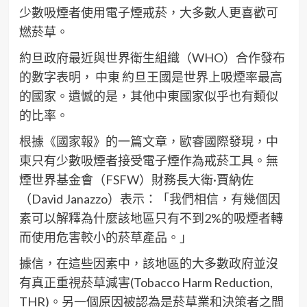
少數吸煙者使用電子煙戒菸，大多數人更喜歡可
燃菸草。
約旦政府最近與世界衛生組織（WHO）合作發布
的數字表明， 中東 約旦王國是世界上吸煙率最高
的國家。遺憾的是，其他中東國家似乎也有類似
的比率。
根據《國家報》的一篇文章，歐睿國際發現，中
東只有少數吸煙者接受電子煙作為戒菸工具。無
煙世界基金會（FSFW）財務長大衛·賈納佐
（David Janazzo）表示：「我們相信，有幾個因
素可以解釋為什麼該地區只有不到2%的吸煙者轉
而使用危害較小的菸草產品。」
據信，在這些因素中，該地區的大多數政府並沒
有真正重視菸草減害(Tobacco Harm Reduction,
THR)。另一個原因被認為是菸草業和決策者之間