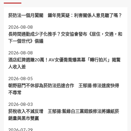
菸防法一個月闖關 鍾年晃質疑：利害關係人意見聽了嗎？
2026-08-08
長時間通勤成少子化推手？交安協會發布《居住，交通，和
下一個世代》倡議
2026-08-08
酒店紅牌週賺20萬！AV女優喬喬爆黑幕「轉行拍片」揭驚
人收入差
2026-08-05
朝野惡鬥不休卻為菸防法迅速合作 王郁揚:修法速度快得
不尋常
2026-08-03
菸稅收入不減反增 王郁揚:藍綠白三黨錯誤修法將讓紙菸
銷量與黑市雙贏
2026-07-29