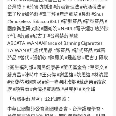
台灣威卜 #菸害防制法 #菸酒管理法 #菸酒稅法 #
電子煙 #加熱菸 #電子菸 #無煙菸草 #鼻菸 #Snus
#Smokeless Tobacco #SLT #新興菸品 #新型菸品 #
國家衛生研究院 #國衛院 #NHRI #電子煙加熱菸除
罪化 #菸鹼 #尼古丁 #台灣禁菸聯盟
ABC#TAIWAN #Alliance of Banning Cigarettes
TAIWAN #無煙代用品 #類菸品 #新式菸品 #減害
菸品 #替代 #張朝敬 #陳鳳英 #鍾起惠 #尼古丁攝取
#衛生福利部 #國民健康署 #董氏基金會 #蔡英文 #
蘇貞昌 #陳時中 #王英偉 #謝孟雄 #姚思遠 #林清麗
#郭斐然 #賴志冠 #蘇一峰 #財政部 #蘇建榮 #蕭家
旗 #顏春蘭 #台灣拒菸聯盟 #呂克桓 #吳全峰
「台灣拒菸聯盟」121個團體：
中華民國醫師公會全國聯合會、台灣護理學會、
台灣癌友單車運動協會、無喉者復聲協會、財團