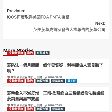
Post
Previous:
iQOS再度取得美國FDA PMTA 授權
navigation
Next:
英美菸草成首家發佈人權報告的菸草公司
More Stories
投書/新聞稿
政治
菸草減害
菸防法一個月闖關 鍾年晃質疑：利害關係人意見聽了
嗎？
世衛菸草減害專家 王郁揚
2026-08-08
投書/新聞稿
政治
無煙台灣
菸草減害
電子菸
菸稅收入不減反增 王郁揚:藍綠白三黨錯誤修法將讓紙
菸銷量與黑市雙贏
世衛菸草減害專家 王郁揚
2026-07-29
投書/新聞稿
政治
無煙台灣
菸草減害