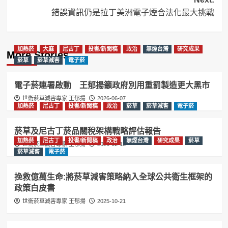
錯誤資訊仍是拉丁美洲電子煙合法化最大挑戰
加熱菸
大麻
尼古丁
投書/新聞稿
政治
無煙台灣
研究成果
More Stories
菸草
菸草減害
電子菸
電子菸連署啟動 王郁揚籲政府別用重罰製造更大黑市
世衛菸草減害專家 王郁揚
2026-06-07
加熱菸
尼古丁
投書/新聞稿
政治
菸草
菸草減害
電子菸
菸草及尼古丁菸品關稅架構戰略評估報告
加熱菸
尼古丁
投書/新聞稿
政治
無煙台灣
研究成果
菸草
世衛菸草減害專家 王郁揚
2026-02-13
菸草減害
電子菸
挽救億萬生命:將菸草減害策略納入全球公共衛生框架的
政策白皮書
世衛菸草減害專家 王郁揚
2025-10-21