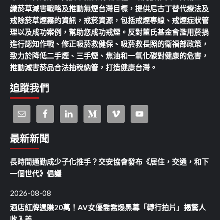
織菸草減害戰略及推動無煙台灣目標，提供尼古丁替代療法及
戒除菸草煙霧的資訊，戒菸資源，包括戒煙專線、戒煙症狀管
理以及成功案例，幫助您成功戒煙。反對董氏基金會濫用菸捐
進行認知作戰、修正吸菸救健保、吸菸救長照的衛福部政策，
致力於降低二手煙、三手煙、焦油和一氧化碳對健康的危害，
推動減害菸品合法抽稅納管，打造健康台灣。
追蹤我們
最新新聞
長時間通勤成少子化推手？交安協會發布《居住，交通，和下
一個世代》倡議
2026-08-08
酒店紅牌週賺20萬！AV女優喬喬爆黑幕「轉行拍片」揭驚人
收入差