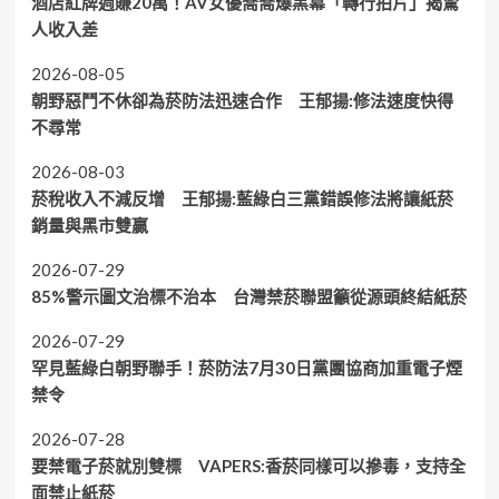
酒店紅牌週賺20萬！AV女優喬喬爆黑幕「轉行拍片」揭驚
人收入差
2026-08-05
朝野惡鬥不休卻為菸防法迅速合作 王郁揚:修法速度快得
不尋常
2026-08-03
菸稅收入不減反增 王郁揚:藍綠白三黨錯誤修法將讓紙菸
銷量與黑市雙贏
2026-07-29
85%警示圖文治標不治本 台灣禁菸聯盟籲從源頭終結紙菸
2026-07-29
罕見藍綠白朝野聯手！菸防法7月30日黨團協商加重電子煙
禁令
2026-07-28
要禁電子菸就別雙標 VAPERS:香菸同樣可以摻毒，支持全
面禁止紙菸