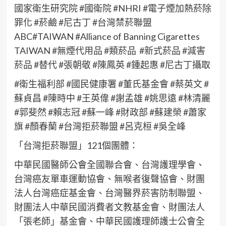
國家衛生研究院 #國衛院 #NHRI #電子煙加熱菸除
罪化 #菸鹼 #尼古丁 #台灣禁菸聯盟
ABC#TAIWAN #Alliance of Banning Cigarettes
TAIWAN #無煙代用品 #類菸品 #新式菸品 #減害
菸品 #替代 #張朝敬 #陳鳳英 #鍾起惠 #尼古丁攝取
#衛生福利部 #國民健康署 #董氏基金會 #蔡英文 #
蘇貞昌 #陳時中 #王英偉 #謝孟雄 #姚思遠 #林清麗
#郭斐然 #賴志冠 #蘇一峰 #財政部 #蘇建榮 #蕭家
旗 #顏春蘭 #台灣拒菸聯盟 #呂克桓 #吳全峰
「台灣拒菸聯盟」121個團體：
中華民國醫師公會全國聯合會、台灣護理學會、
台灣癌友單車運動協會、無喉者復聲協會、財團
法人台灣癌症基金會、台灣醫界菸害防制聯盟、
財團法人中華民國消費者文教基金會、財團法人
「張老師」基金會、中華民國護理師護士公會全