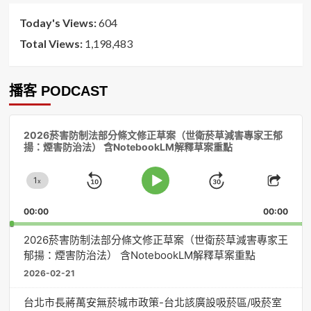
Today's Views:
604
Total Views:
1,198,483
播客 PODCAST
音
2026菸害防制法部分條文修正草案（世衛菸草減害專家王郁
訊
揚：煙害防治法） 含NotebookLM解釋草案重點
播
放
1
器
x
Skip
Jump
Change
Play
Shar
Playback
This
Pause
Backward
Forward
00:00
Rate
00:00
Episo
2026菸害防制法部分條文修正草案（世衛菸草減害專家王
郁揚：煙害防治法） 含NotebookLM解釋草案重點
2026-02-21
台北市長蔣萬安無菸城市政策-台北該廣設吸菸區/吸菸室