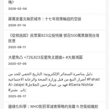
嗎?
2026-02-04
蔣萬安臺北無菸城市：十七年政策輪迴的空談
2026-01-14
《從核說起》民眾黨823公投特展 號召500萬票展現台灣
民意
2025-08-11
大罷免凸 <726,823反罷免主題曲> #大展鴻圖
2025-07-05
دليل مناصرة السجائر الإلكترونية: التاريخ الخفي للحد من
أضرار التبغ من قبل وزارة الصحة والرعاية الاجتماعية #Fahad
Al-Jalajel #فهد بن عبدالرحمن الجلاجل #Sania Nishtar
#ثانیہ نشتر;
2025-05-17
邊緣化科學：WHO對菸草減害策略的背離 ft.世衛組織前