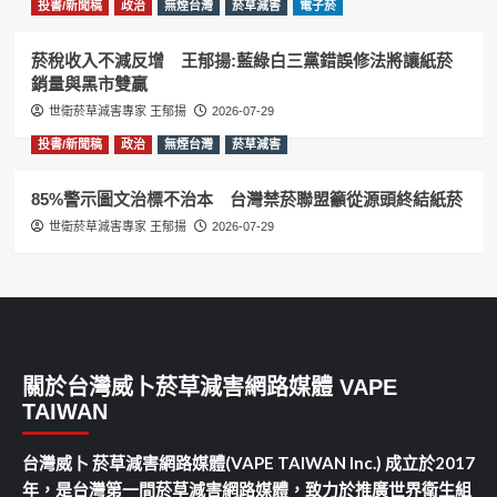
投書/新聞稿
政治
無煙台灣
菸草減害
電子菸
菸稅收入不減反增 王郁揚:藍綠白三黨錯誤修法將讓紙菸
銷量與黑市雙贏
世衛菸草減害專家 王郁揚
2026-07-29
投書/新聞稿
政治
無煙台灣
菸草減害
85%警示圖文治標不治本 台灣禁菸聯盟籲從源頭終結紙菸
世衛菸草減害專家 王郁揚
2026-07-29
關於台灣威卜菸草減害網路媒體 VAPE
TAIWAN
台灣威卜 菸草減害網路媒體(VAPE TAIWAN Inc.) 成立於2017
年，是台灣第一間菸草減害網路媒體，致力於推廣世界衛生組