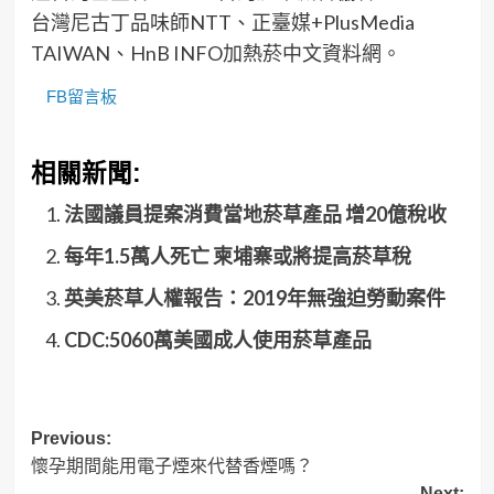
台灣尼古丁品味師NTT、正臺媒+PlusMedia
TAIWAN、HnB INFO加熱菸中文資料網。
FB留言板
相關新聞:
法國議員提案消費當地菸草產品 增20億稅收
每年1.5萬人死亡 柬埔寨或將提高菸草稅
英美菸草人權報告：2019年無強迫勞動案件
CDC:5060萬美國成人使用菸草產品
Post
Previous:
懷孕期間能用電子煙來代替香煙嗎？
navigation
Next: