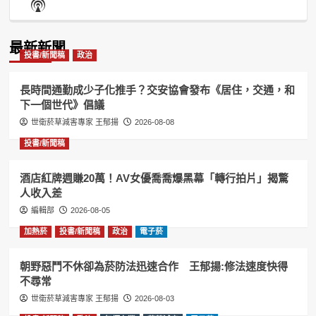
Show
List
Podcast
Information
最新新聞
投書/新聞稿
政治
長時間通勤成少子化推手？交安協會發布《居住，交通，和
下一個世代》倡議
世衛菸草減害專家 王郁揚
2026-08-08
投書/新聞稿
酒店紅牌週賺20萬！AV女優喬喬爆黑幕「轉行拍片」揭驚
人收入差
編輯部
2026-08-05
加熱菸
投書/新聞稿
政治
電子菸
朝野惡鬥不休卻為菸防法迅速合作 王郁揚:修法速度快得
不尋常
世衛菸草減害專家 王郁揚
2026-08-03