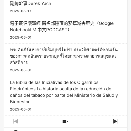
副總幹事Derek Yach
2025-05-17
電子菸倡議聖經 衛福部隱匿的菸草減害歷史（Google
NotebookLM 中文PODCAST）
2025-05-01
พระคัมภีร์แห่งการริเริ่มบุหรี่ไฟฟ้า ประวัติศาสตร์ที่ซ่อนเร้น
ของการลดอันตรายจากบุหรี่โดยกระทรวงสาธารณสุขและ
สวัสดิการ
2025-05-01
La Biblia de las Iniciativas de los Cigarrillos
Electrónicos La historia oculta de la reducción de
daños del tabaco por parte del Ministerio de Salud y
Bienestar
2025-05-01
Previous
Show
Next
Episode
Episodes
Episo