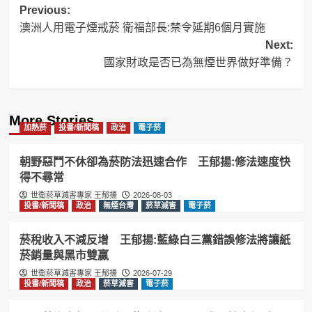
Post
Previous:
澳洲人用電子煙戒菸 衛福部長:禁令延期6個月實施
navigation
Next:
國家財政是否已為無煙世界做好準備？
More Stories
加熱菸
投書/新聞稿
政治
電子菸
朝野惡鬥不休卻為菸防法迅速合作 王郁揚:修法速度快
得不尋常
世衛菸草減害專家 王郁揚
2026-08-03
投書/新聞稿
政治
無煙台灣
菸草減害
電子菸
菸稅收入不減反增 王郁揚:藍綠白三黨錯誤修法將讓紙
菸銷量與黑市雙贏
世衛菸草減害專家 王郁揚
2026-07-29
投書/新聞稿
政治
菸草減害
電子菸