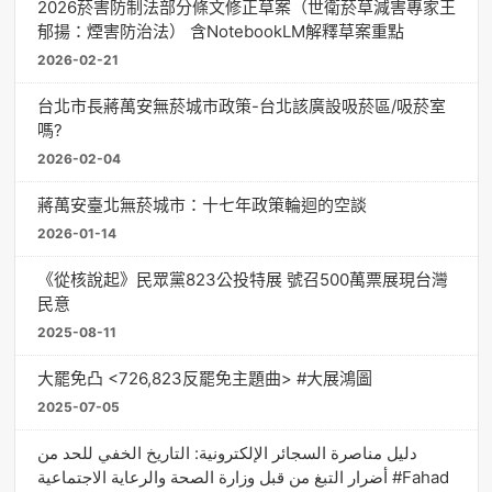
2026菸害防制法部分條文修正草案（世衛菸草減害專家王
郁揚：煙害防治法） 含NotebookLM解釋草案重點
2026-02-21
台北市長蔣萬安無菸城市政策-台北該廣設吸菸區/吸菸室
嗎?
2026-02-04
蔣萬安臺北無菸城市：十七年政策輪迴的空談
2026-01-14
《從核說起》民眾黨823公投特展 號召500萬票展現台灣
民意
2025-08-11
大罷免凸 <726,823反罷免主題曲> #大展鴻圖
2025-07-05
دليل مناصرة السجائر الإلكترونية: التاريخ الخفي للحد من
أضرار التبغ من قبل وزارة الصحة والرعاية الاجتماعية #Fahad