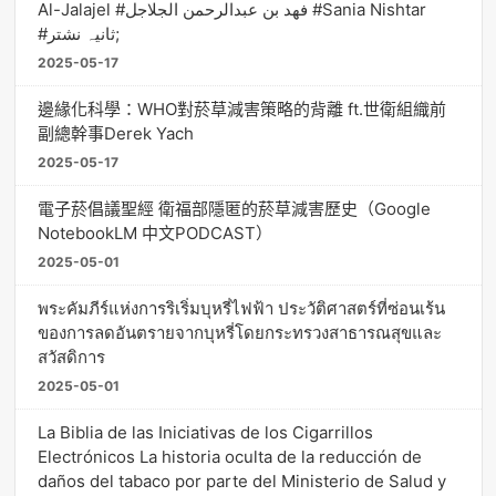
Al-Jalajel #فهد بن عبدالرحمن الجلاجل #Sania Nishtar
#ثانیہ نشتر;
2025-05-17
邊緣化科學：WHO對菸草減害策略的背離 ft.世衛組織前
副總幹事Derek Yach
2025-05-17
電子菸倡議聖經 衛福部隱匿的菸草減害歷史（Google
NotebookLM 中文PODCAST）
2025-05-01
พระคัมภีร์แห่งการริเริ่มบุหรี่ไฟฟ้า ประวัติศาสตร์ที่ซ่อนเร้น
ของการลดอันตรายจากบุหรี่โดยกระทรวงสาธารณสุขและ
สวัสดิการ
2025-05-01
La Biblia de las Iniciativas de los Cigarrillos
Electrónicos La historia oculta de la reducción de
daños del tabaco por parte del Ministerio de Salud y