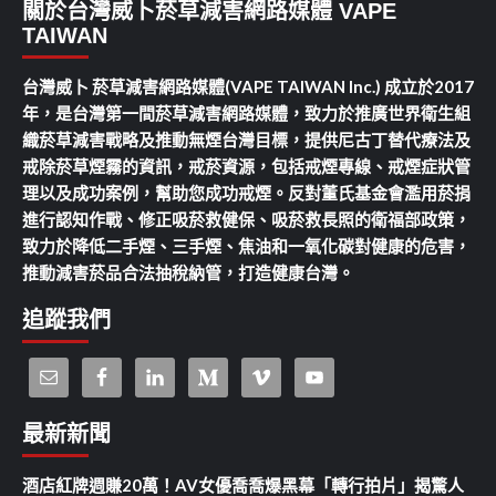
關於台灣威卜菸草減害網路媒體 VAPE
TAIWAN
台灣威卜 菸草減害網路媒體(VAPE TAIWAN Inc.) 成立於2017
年，是台灣第一間菸草減害網路媒體，致力於推廣世界衛生組
織菸草減害戰略及推動無煙台灣目標，提供尼古丁替代療法及
戒除菸草煙霧的資訊，戒菸資源，包括戒煙專線、戒煙症狀管
理以及成功案例，幫助您成功戒煙。反對董氏基金會濫用菸捐
進行認知作戰、修正吸菸救健保、吸菸救長照的衛福部政策，
致力於降低二手煙、三手煙、焦油和一氧化碳對健康的危害，
推動減害菸品合法抽稅納管，打造健康台灣。
追蹤我們
最新新聞
酒店紅牌週賺20萬！AV女優喬喬爆黑幕「轉行拍片」揭驚人