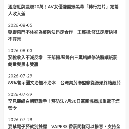
酒店紅牌週賺20萬！AV女優喬喬爆黑幕「轉行拍片」揭驚
人收入差
2026-08-05
朝野惡鬥不休卻為菸防法迅速合作 王郁揚:修法速度快得
不尋常
2026-08-03
菸稅收入不減反增 王郁揚:藍綠白三黨錯誤修法將讓紙菸
銷量與黑市雙贏
2026-07-29
85%警示圖文治標不治本 台灣禁菸聯盟籲從源頭終結紙菸
2026-07-29
罕見藍綠白朝野聯手！菸防法7月30日黨團協商加重電子煙
禁令
2026-07-28
要禁電子菸就別雙標 VAPERS:香菸同樣可以摻毒，支持全