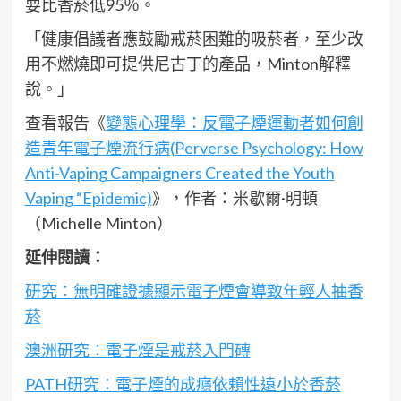
要比香菸低95％。
「健康倡議者應鼓勵戒菸困難的吸菸者，至少改
用不燃燒即可提供尼古丁的產品，Minton解釋
說。」
查看報告《
變態心理學：反電子煙運動者如何創
造青年電子煙流行病(Perverse Psychology: How
Anti-Vaping Campaigners Created the Youth
Vaping “Epidemic)
》，作者：米歇爾·明頓
（Michelle Minton）
延伸閱讀：
研究：無明確證據顯示電子煙會導致年輕人抽香
菸
澳洲研究：電子煙是戒菸入門磚
PATH研究：電子煙的成癮依賴性遠小於香菸