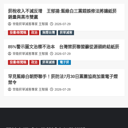
菸稅收入不減反增 王郁揚:藍綠白三黨錯誤修法將讓紙菸
銷量與黑市雙贏
世衛菸草減害專家 王郁揚
2026-07-29
投書/新聞稿
政治
無煙台灣
菸草減害
85%警示圖文治標不治本 台灣禁菸聯盟籲從源頭終結紙菸
世衛菸草減害專家 王郁揚
2026-07-29
投書/新聞稿
政治
菸草減害
電子菸
罕見藍綠白朝野聯手！菸防法7月30日黨團協商加重電子煙
禁令
世衛菸草減害專家 王郁揚
2026-07-28