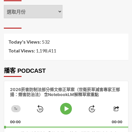
年
月
排
序
Today's Views:
532
Total Views:
1,198,411
播客 PODCAST
音
2026菸害防制法部分條文修正草案（世衛菸草減害專家王郁
訊
揚：煙害防治法） 含NotebookLM解釋草案重點
播
放
1
器
x
Skip
Jump
Change
Play
Shar
Playback
This
Pause
Backward
Forward
00:00
Rate
00:00
Episo