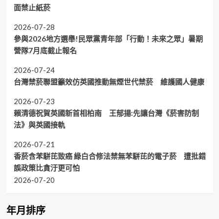
面禁止紙菸
2026-07-28
參與2026地方選舉!民眾黨青年部「行動！未來之眾」暑期
營隊7月底截止報名
2026-07-24
台灣禁菸聯盟籲效仿英國推動無煙世代禁菸 維護國人健康
2026-07-23
賴清德祝賀英國新首相柏南 王郁揚:先讓台灣《菸害防制
法》與英國接軌
2026-07-21
香菸含苯駢芘致癌 綠白合修法禁無苯駢芘的電子菸 遭批錯
誤政策比貪汙更可怕
2026-07-20
年月排序