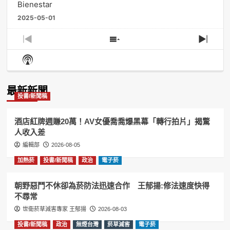
Bienestar
2025-05-01
Previous
Show
Next
Episode
Episodes
Episo
Show
List
Podcast
Information
最新新聞
投書/新聞稿
酒店紅牌週賺20萬！AV女優喬喬爆黑幕「轉行拍片」揭驚
人收入差
編輯部
2026-08-05
加熱菸
投書/新聞稿
政治
電子菸
朝野惡鬥不休卻為菸防法迅速合作 王郁揚:修法速度快得
不尋常
世衛菸草減害專家 王郁揚
2026-08-03
投書/新聞稿
政治
無煙台灣
菸草減害
電子菸