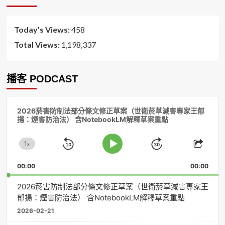
序
Today's Views:
458
Total Views:
1,198,337
播客 PODCAST
音
2026菸害防制法部分條文修正草案（世衛菸草減害專家王郁
訊
揚：煙害防治法） 含NotebookLM解釋草案重點
播
放
1
器
x
Skip
Jump
Change
Play
Shar
Playback
This
Pause
Backward
Forward
00:00
Rate
00:00
Episo
2026菸害防制法部分條文修正草案（世衛菸草減害專家王
郁揚：煙害防治法） 含NotebookLM解釋草案重點
2026-02-21