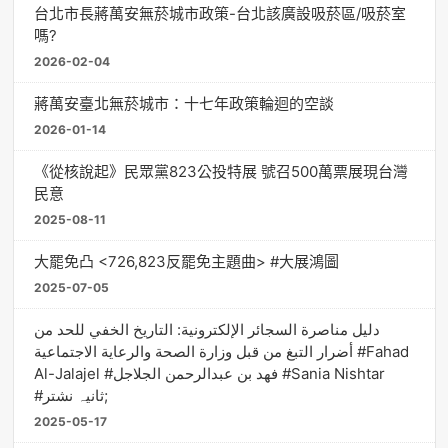
台北市長蔣萬安無菸城市政策-台北該廣設吸菸區/吸菸室
嗎?
2026-02-04
蔣萬安臺北無菸城市：十七年政策輪迴的空談
2026-01-14
《從核說起》民眾黨823公投特展 號召500萬票展現台灣
民意
2025-08-11
大罷免凸 <726,823反罷免主題曲> #大展鴻圖
2025-07-05
دليل مناصرة السجائر الإلكترونية: التاريخ الخفي للحد من
أضرار التبغ من قبل وزارة الصحة والرعاية الاجتماعية #Fahad
Al-Jalajel #فهد بن عبدالرحمن الجلاجل #Sania Nishtar
#ثانیہ نشتر;
2025-05-17