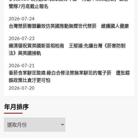
營隊7月底截止報名
2026-07-24
台灣禁菸聯盟籲效仿英國推動無煙世代禁菸 維護國人健康
2026-07-23
賴清德祝賀英國新首相柏南 王郁揚:先讓台灣《菸害防制
法》與英國接軌
2026-07-21
香菸含苯駢芘致癌 綠白合修法禁無苯駢芘的電子菸 遭批錯
誤政策比貪汙更可怕
2026-07-20
年月排序
年
月
排