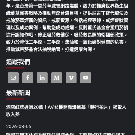
年，是台灣第一間菸草減害網路媒體，致力於推廣世界衛生組
織菸草減害戰略及推動無煙台灣目標，提供尼古丁替代療法及
戒除菸草煙霧的資訊，戒菸資源，包括戒煙專線、戒煙症狀管
理以及成功案例，幫助您成功戒煙。反對董氏基金會濫用菸捐
進行認知作戰、修正吸菸救健保、吸菸救長照的衛福部政策，
致力於降低二手煙、三手煙、焦油和一氧化碳對健康的危害，
推動減害菸品合法抽稅納管，打造健康台灣。
追蹤我們
最新新聞
酒店紅牌週賺20萬！AV女優喬喬爆黑幕「轉行拍片」揭驚人
收入差
2026-08-05
朝野惡鬥不休卻為菸防法迅速合作 王郁揚:修法速度快得不