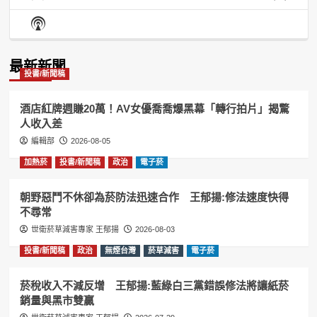
Previous
Show
Next
Episode
Episodes
Episo
Show
List
Podcast
Information
最新新聞
投書/新聞稿
酒店紅牌週賺20萬！AV女優喬喬爆黑幕「轉行拍片」揭驚
人收入差
編輯部
2026-08-05
加熱菸
投書/新聞稿
政治
電子菸
朝野惡鬥不休卻為菸防法迅速合作 王郁揚:修法速度快得
不尋常
世衛菸草減害專家 王郁揚
2026-08-03
投書/新聞稿
政治
無煙台灣
菸草減害
電子菸
菸稅收入不減反增 王郁揚:藍綠白三黨錯誤修法將讓紙菸
銷量與黑市雙贏