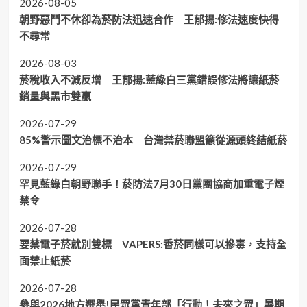
2026-08-05
朝野惡鬥不休卻為菸防法迅速合作 王郁揚:修法速度快得
不尋常
2026-08-03
菸稅收入不減反增 王郁揚:藍綠白三黨錯誤修法將讓紙菸
銷量與黑市雙贏
2026-07-29
85%警示圖文治標不治本 台灣禁菸聯盟籲從源頭終結紙菸
2026-07-29
罕見藍綠白朝野聯手！菸防法7月30日黨團協商加重電子煙
禁令
2026-07-28
要禁電子菸就別雙標 VAPERS:香菸同樣可以摻毒，支持全
面禁止紙菸
2026-07-28
參與2026地方選舉!民眾黨青年部「行動！未來之眾」暑期