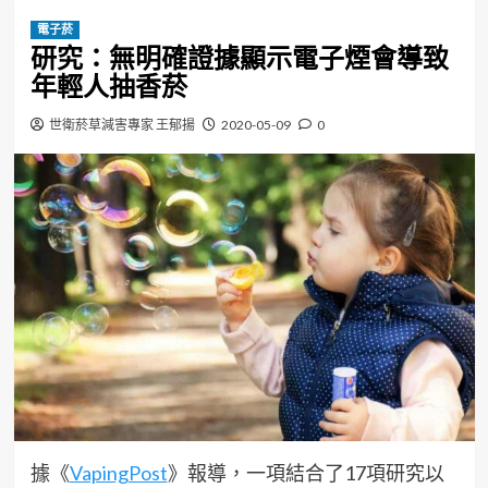
電子菸
研究：無明確證據顯示電子煙會導致
年輕人抽香菸
世衛菸草減害專家 王郁揚
2020-05-09
0
據《
VapingPost
》報導，一項結合了17項研究以