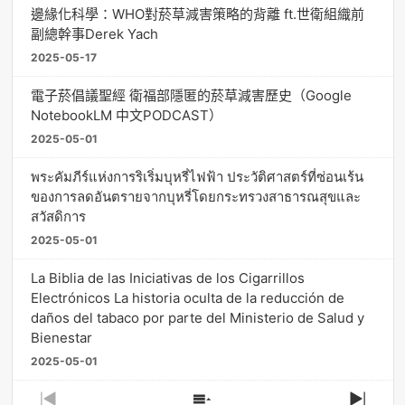
邊緣化科學：WHO對菸草減害策略的背離 ft.世衛組織前
副總幹事Derek Yach
2025-05-17
電子菸倡議聖經 衛福部隱匿的菸草減害歷史（Google
NotebookLM 中文PODCAST）
2025-05-01
พระคัมภีร์แห่งการริเริ่มบุหรี่ไฟฟ้า ประวัติศาสตร์ที่ซ่อนเร้น
ของการลดอันตรายจากบุหรี่โดยกระทรวงสาธารณสุขและ
สวัสดิการ
2025-05-01
La Biblia de las Iniciativas de los Cigarrillos
Electrónicos La historia oculta de la reducción de
daños del tabaco por parte del Ministerio de Salud y
Bienestar
2025-05-01