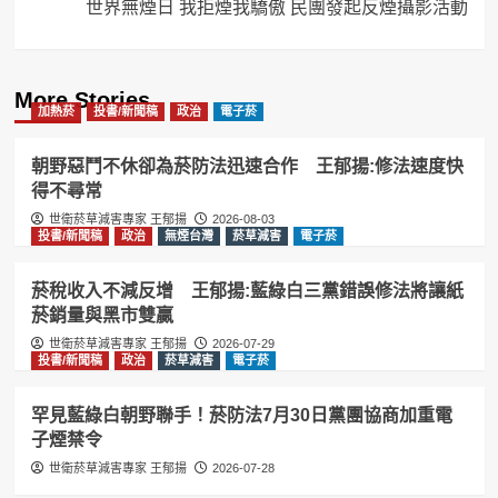
世界無煙日 我拒煙我驕傲 民團發起反煙攝影活動
More Stories
加熱菸
投書/新聞稿
政治
電子菸
朝野惡鬥不休卻為菸防法迅速合作 王郁揚:修法速度快
得不尋常
世衛菸草減害專家 王郁揚
2026-08-03
投書/新聞稿
政治
無煙台灣
菸草減害
電子菸
菸稅收入不減反增 王郁揚:藍綠白三黨錯誤修法將讓紙
菸銷量與黑市雙贏
世衛菸草減害專家 王郁揚
2026-07-29
投書/新聞稿
政治
菸草減害
電子菸
罕見藍綠白朝野聯手！菸防法7月30日黨團協商加重電
子煙禁令
世衛菸草減害專家 王郁揚
2026-07-28