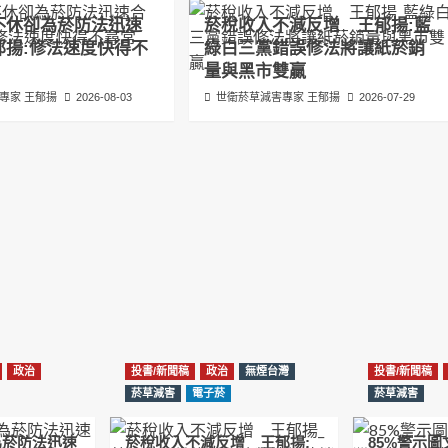
不休卻為菸防法迅速
菸稅收入不減反增 王郁揚:藍
郁揚:修法速度快得不
綠白三黨錯誤修法將讓紙菸銷
量與黑市雙贏
專家 王郁揚
2026-08-03
世衛菸草減害專家 王郁揚
2026-07-29
政治
投書/新聞稿
政治
無煙台灣
投書/新聞稿
菸草減害
電子菸
菸草減害
為菸防法迅速
菸稅收入不減反增 王郁揚:
85%警示