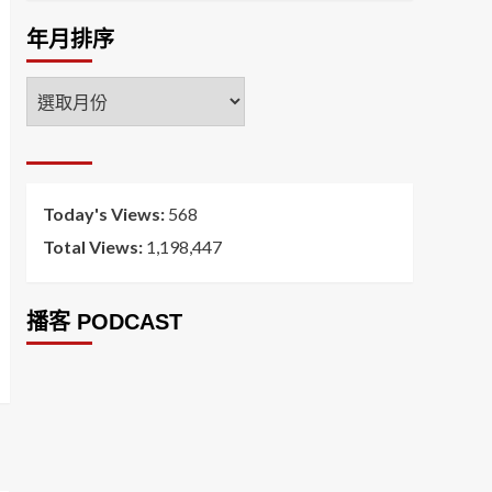
年月排序
年
月
排
序
Today's Views:
568
Total Views:
1,198,447
播客 PODCAST
2026菸害防制法部分條文修正草案（世衛菸草
減害專家王郁揚：煙害防治法） 含