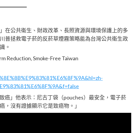
」在公共衛生、財政改革、長照資源與環境保護上的多
川普拯救電子菸的反菸草煙霧策略能為台灣公共衛生政
識。
duction, Smoke-Free Taiwan
7%8E%8B%E9%83%81%E6%8F%9A&hl=zh-
E9%83%81%E6%8F%9A&f=false
會致癌」他表示：尼古丁袋（pouches）最安全，電子菸
癌，沒有證據顯示它是致癌物。」