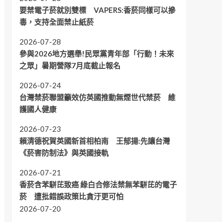
要禁電子菸就別雙標 VAPERS:香菸同樣可以摻
毒，支持全面禁止紙菸
2026-07-28
參與2026地方選舉!民眾黨青年部「行動！未來
之眾」暑期營隊7月底截止報名
2026-07-24
台灣禁菸聯盟籲效仿英國推動無煙世代禁菸 維
護國人健康
2026-07-23
賴清德祝賀英國新首相柏南 王郁揚:先讓台灣
《菸害防制法》與英國接軌
2026-07-21
香菸含苯駢芘致癌 綠白合修法禁無苯駢芘的電子
菸 遭批錯誤政策比貪汙更可怕
2026-07-20