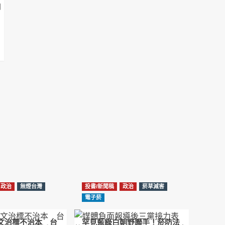
NotebookLM解釋草案重點
2026-02-21
台北市長蔣萬安無菸城市政策-台北該廣設吸菸
區/吸菸室嗎?
2026-02-04
蔣萬安臺北無菸城市：十七年政策輪迴的空談
2026-01-14
《從核說起》民眾黨823公投特展 號召500萬
票展現台灣民意
2025-08-11
Previous
Show
Next
Episode
Episodes
Episode
Show
大罷免凸 <726,823反罷免主題曲> #大展鴻圖
List
Podcast
2025-07-05
Information
政治
無煙台灣
投書/新聞稿
政治
菸草減害
دليل مناصرة السجائر الإلكترونية: التاريخ الخفي
電子菸
للحد من أضرار التبغ من قبل وزارة الصحة والرعاية
الاجتماعية #Fahad Al-Jalajel #فهد بن
圖文治標不治本 台
罕見藍綠白朝野聯手！菸防法