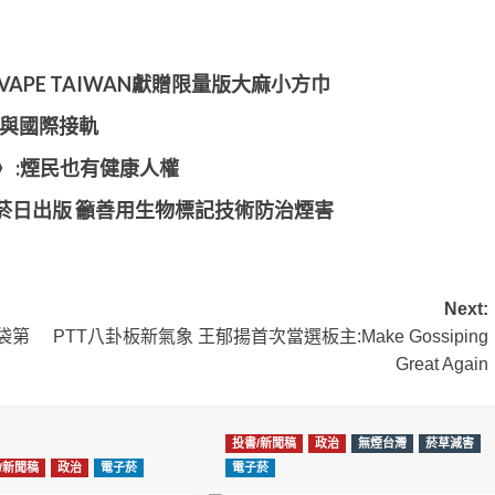
APE TAIWAN獻贈限量版大麻小方巾
灣與國際接軌
 :煙民也有健康人權
菸日出版 籲善用生物標記技術防治煙害
Next:
袋第
PTT八卦板新氣象 王郁揚首次當選板主:Make Gossiping
Great Again
投書/新聞稿
政治
無煙台灣
菸草減害
/新聞稿
政治
電子菸
電子菸