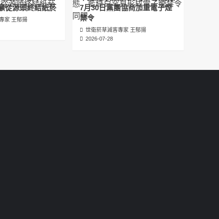
عبدالرحمن الجلاجل #Sania Nishtar #ثانیہ نشتر;
籲從源頭終結紙菸
7月30日黨團協商加重電子煙
2025-05-17
禁令
專家 王郁揚
世衛菸草減害專家 王郁揚
邊緣化科學：WHO對菸草減害策略的背離 ft.世
2026-07-28
衛組織前副總幹事Derek Yach
2025-05-17
電子菸倡議聖經 衛福部隱匿的菸草減害歷史
（Google NotebookLM 中文PODCAST）
2025-05-01
พระคัมภีร์แห่งการริเริ่มบุหรี่ไฟฟ้า ประวัติศาสตร์
ที่ซ่อนเร้นของการลดอันตรายจากบุหรี่โดย
กระทรวงสาธารณสุขและสวัสดิการ
2025-05-01
La Biblia de las Iniciativas de los Cigarrillos
Electrónicos La historia oculta de la
reducción de daños del tabaco por parte
del Ministerio de Salud y Bienestar