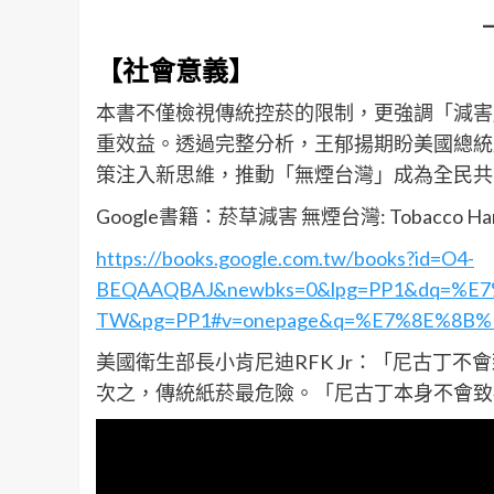
【社會意義】
本書不僅檢視傳統控菸的限制，更強調「減害
重效益。透過完整分析，王郁揚期盼美國總統
策注入新思維，推動「無煙台灣」成為全民共
Google書籍：菸草減害 無煙台灣: Tobacco Harm Re
https://books.google.com.tw/books?id=O4-
BEQAAQBAJ&newbks=0&lpg=PP1&dq=%E
TW&pg=PP1#v=onepage&q=%E7%8E%8B%
美國衛生部長小肯尼迪RFK Jr：「尼古丁不
次之，傳統紙菸最危險。「尼古丁本身不會致