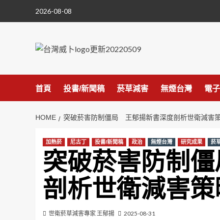
Skip
2026-08-08
to
content
首頁
投書/新聞稿
菸草減害
無煙台灣
電子
HOME
突破菸害防制僵局 王郁揚新書深度剖析世衛減害
加熱菸
尼古丁
投書/新聞稿
政治
無煙台灣
研究成果
菸
突破菸害防制僵
剖析世衛減害策
世衛菸草減害專家 王郁揚
2025-08-31