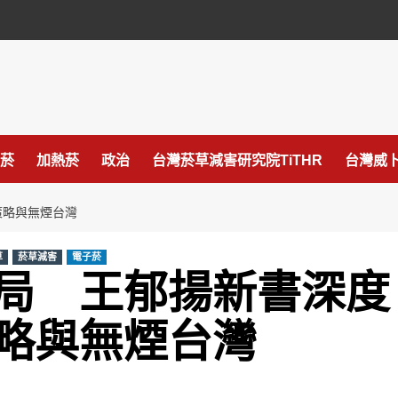
菸
加熱菸
政治
台灣菸草減害研究院TiTHR
台灣威卜
策略與無煙台灣
草
菸草減害
電子菸
局 王郁揚新書深度
略與無煙台灣