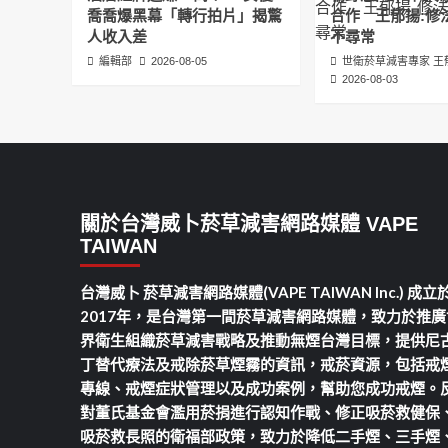
喬喬爆黑幕「轉行拍片」揭驚
合作 王郁揚:修
人收入差
不尋常
編輯部
2026-08-05
世衛菸草減害專家 王
2026-08-03
關於台灣威卜菸草減害網路媒體 VAPE
TAIWAN
台灣威卜 菸草減害網路媒體(VAPE TAIWAN Inc.) 成立
2017年，是台灣第一間菸草減害網路媒體，致力於推廣
界衛生組織菸草減害戰略及推動無煙台灣目標，提供尼
丁替代療法及戒除菸草煙霧的資訊，戒菸資源，包括戒
專線、戒煙症狀管理以及成功案例，幫助您成功戒煙。
對董氏基金會濫用菸捐進行認知作戰、修正吸菸救健保
吸菸救長照的衛福部政策，致力於降低二手煙、三手煙