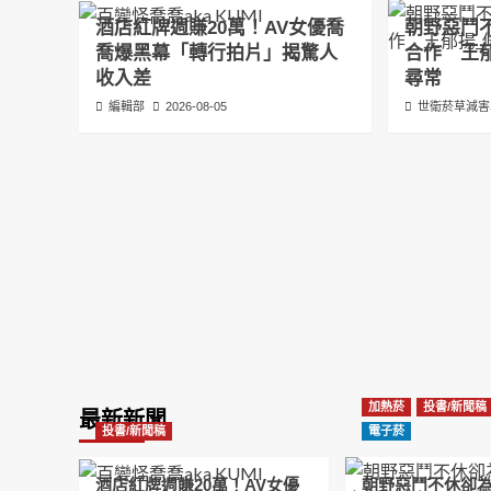
酒店紅牌週賺20萬！AV女優喬
朝野惡鬥
喬爆黑幕「轉行拍片」揭驚人
合作 王
收入差
尋常
編輯部
2026-08-05
世衛菸草減害
加熱菸
投書/新聞稿
最新新聞
投書/新聞稿
電子菸
酒店紅牌週賺20萬！AV女優
朝野惡鬥不休卻