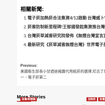
相關新聞:
電子菸加熱菸合法集資4/12啟動 台灣威卜V
菸害防制新里程碑!王郁揚發起集資推台
台灣菸草減害研究院發佈《無煙台灣宣言》
最新研究《菸草減害無煙台灣》世界電子
Post
Previous:
美國衛生部長小甘迺迪揭露代用紙菸的選擇:尼古丁
navigation
一、電子菸第二
More Stories
投書/新聞稿
加熱菸
投書