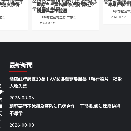
法速度快得
藍綠白三黨錯誤修法將讓紙菸
灣禁菸聯盟
銷量與黑市雙贏
世衛菸草減害
2026-07-29
郁揚
世衛菸草減害專家 王郁揚
2026-07-29
最新新聞
酒店紅牌週賺20萬！AV女優喬喬爆黑幕「轉行拍片」揭驚
於
人收入差
世
2026-08-05
古
朝野惡鬥不休卻為菸防法迅速合作 王郁揚:修法速度快得
煙
不尋常
反
、
2026-08-03
、