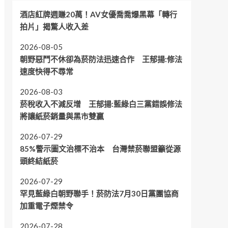
酒店紅牌週賺20萬！AV女優喬喬爆黑幕「轉行
拍片」揭驚人收入差
2026-08-05
朝野惡鬥不休卻為菸防法迅速合作 王郁揚:修法
速度快得不尋常
2026-08-03
菸稅收入不減反增 王郁揚:藍綠白三黨錯誤修法
將讓紙菸銷量與黑市雙贏
2026-07-29
85%警示圖文治標不治本 台灣禁菸聯盟籲從源
頭終結紙菸
2026-07-29
罕見藍綠白朝野聯手！菸防法7月30日黨團協商
加重電子煙禁令
2026-07-28