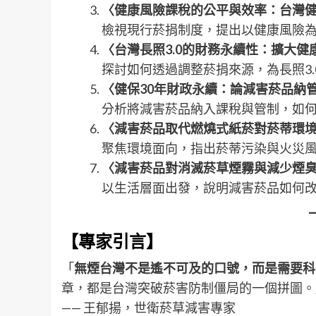
〈健康風險課稅的公平與效率：台灣
檢視現行菸捐制度，提出以健康風險
〈台灣長照3.0的財務永續性：擴大
探討如何透過調整菸捐來源，為長照3
〈健保30年財政永續：論減害菸品納
分析將減害菸品納入課稅與管制，如
〈減害菸品取代燃燒式紙菸對菸蒂環
聚焦環境面向，指出菸蒂污染與火災
〈減害菸品對消滅菸草煙霧與減少煙
以生活層面出發，說明減害菸品如何
【專家引言】
「
無煙台灣不是遙不可及的口號，而是需要科
章，都是台灣突破菸害防制僵局的一個拼圖。
—— 王郁揚，世衛菸草減害專家