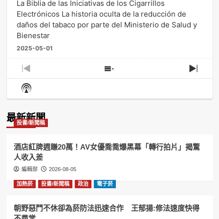
La Biblia de las Iniciativas de los Cigarrillos
Electrónicos La historia oculta de la reducción de
daños del tabaco por parte del Ministerio de Salud y
Bienestar
2025-05-01
Previous
Show
Next
Episode
Episodes
Episo
Show
List
Podcast
Information
最新新聞
投書/新聞稿
酒店紅牌週賺20萬！AV女優喬喬爆黑幕「轉行拍片」揭驚
人收入差
編輯部
2026-08-05
加熱菸
投書/新聞稿
政治
電子菸
朝野惡鬥不休卻為菸防法迅速合作 王郁揚:修法速度快得
不尋常