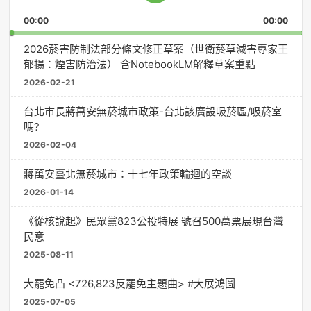
Playback
This
Pause
Backward
Forward
00:00
Rate
00:00
Episo
2026菸害防制法部分條文修正草案（世衛菸草減害專家王
郁揚：煙害防治法） 含NotebookLM解釋草案重點
2026-02-21
台北市長蔣萬安無菸城市政策-台北該廣設吸菸區/吸菸室
嗎?
2026-02-04
蔣萬安臺北無菸城市：十七年政策輪迴的空談
2026-01-14
《從核說起》民眾黨823公投特展 號召500萬票展現台灣
民意
2025-08-11
大罷免凸 <726,823反罷免主題曲> #大展鴻圖
2025-07-05