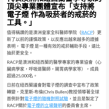
頂尖專業團體宣布「支持將
電子煙 作為吸菸者的戒菸的
工具。」
值得稱讚的是澳洲皇家全科醫師學院（
RACP
）更
新了以前的謹慎政策，以反應出越來越多的證據
表明， 電子煙 是一種有效的戒菸輔助手段，遠比
抽菸更安全。
RACP是澳洲和紐西蘭的醫學專家的專業協會（心
臟病學家，呼吸道醫師，腸胃病學家等），成員
超過25,000名。
日前在紐西蘭議會對電子煙的調查中宣布了政策
轉變，克里斯·布倫(Chris Bullen)教授領導著全球
首例針對
電子煙的隨機對照試驗
，並且是製定了
RACP關於
電子煙的立場聲明
的委員會主席。