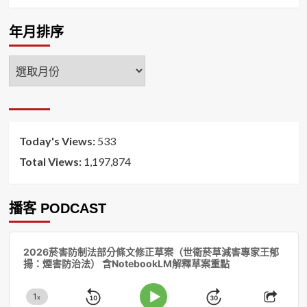
年月排序
年
月
排
序
Today's Views:
533
Total Views:
1,197,874
播客 PODCAST
音
2026菸害防制法部分條文修正草案（世衛菸草減害專家王郁
訊
揚：煙害防治法） 含NotebookLM解釋草案重點
播
放
1
器
x
Skip
Jump
Change
Play
Shar