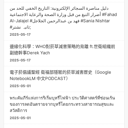
دليل مناصرة السجائر الإلكترونية: التاريخ الخفي للحد من
أضرار التبغ من قبل وزارة الصحة والرعاية الاجتماعية #Fahad
Al-Jalajel #فهد بن عبدالرحمن الجلاجل #Sania Nishtar
#ثانیہ نشتر;
2025-05-17
邊緣化科學：WHO對菸草減害策略的背離 ft.世衛組織前
副總幹事Derek Yach
2025-05-17
電子菸倡議聖經 衛福部隱匿的菸草減害歷史（Google
NotebookLM 中文PODCAST）
2025-05-01
พระคัมภีร์แห่งการริเริ่มบุหรี่ไฟฟ้า ประวัติศาสตร์ที่ซ่อนเร้น
ของการลดอันตรายจากบุหรี่โดยกระทรวงสาธารณสุขและ
สวัสดิการ
2025-05-01