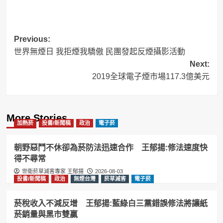
Post
Previous:
世界無煙日 我拒煙我驕傲 民團發起反煙攝影活動
navigation
Next:
2019全球電子煙市場117.3億美元
More Stories
加熱菸
投書/新聞稿
政治
電子菸
朝野惡鬥不休卻為菸防法迅速合作 王郁揚:修法速度快
得不尋常
世衛菸草減害專家 王郁揚
2026-08-03
投書/新聞稿
政治
無煙台灣
菸草減害
電子菸
菸稅收入不減反增 王郁揚:藍綠白三黨錯誤修法將讓紙
菸銷量與黑市雙贏