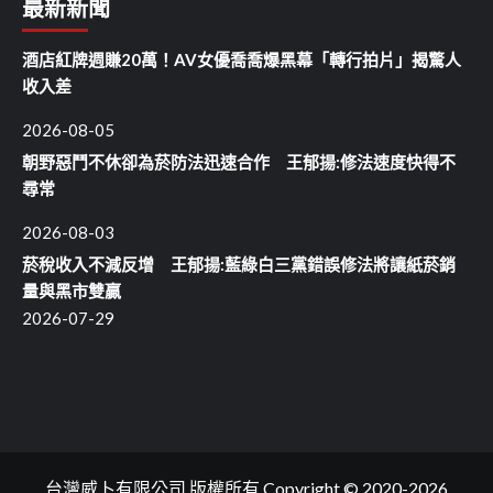
最新新聞
酒店紅牌週賺20萬！AV女優喬喬爆黑幕「轉行拍片」揭驚人
收入差
2026-08-05
朝野惡鬥不休卻為菸防法迅速合作 王郁揚:修法速度快得不
尋常
2026-08-03
菸稅收入不減反增 王郁揚:藍綠白三黨錯誤修法將讓紙菸銷
量與黑市雙贏
2026-07-29
台灣威卜有限公司 版權所有 Copyright © 2020-2026