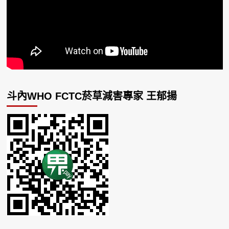
斗內WHO FCTC菸草減害專家 王郁揚