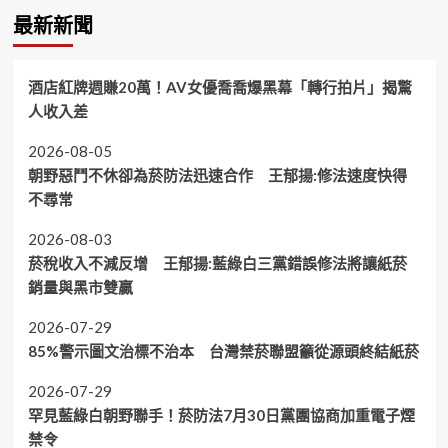
最新新聞
酒店紅牌週賺20萬！AV女優喬喬爆黑幕「轉行拍片」揭驚
人收入差
2026-08-05
朝野惡鬥不休卻為菸防法迅速合作 王郁揚:修法速度快得
不尋常
2026-08-03
菸稅收入不減反增 王郁揚:藍綠白三黨錯誤修法將讓紙菸
銷量與黑市雙贏
2026-07-29
85%警示圖文治標不治本 台灣禁菸聯盟籲從源頭終結紙菸
2026-07-29
罕見藍綠白朝野聯手！菸防法7月30日黨團協商加重電子煙
禁令