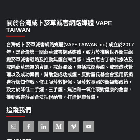
關於台灣威卜菸草減害網路媒體 VAPE
TAIWAN
台灣威卜 菸草減害網路媒體(VAPE TAIWAN Inc.) 成立於2017
年，是台灣第一間菸草減害網路媒體，致力於推廣世界衛生組
織菸草減害戰略及推動無煙台灣目標，提供尼古丁替代療法及
戒除菸草煙霧的資訊，戒菸資源，包括戒煙專線、戒煙症狀管
理以及成功案例，幫助您成功戒煙。反對董氏基金會濫用菸捐
進行認知作戰、修正吸菸救健保、吸菸救長照的衛福部政策，
致力於降低二手煙、三手煙、焦油和一氧化碳對健康的危害，
推動減害菸品合法抽稅納管，打造健康台灣。
追蹤我們