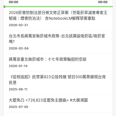
Backward
Forward
00:00
Rate
00:00
Episo
2026菸害防制法部分條文修正草案（世衛菸草減害專家王
郁揚：煙害防治法） 含NotebookLM解釋草案重點
2026-02-21
台北市長蔣萬安無菸城市政策-台北該廣設吸菸區/吸菸室
嗎?
2026-02-04
蔣萬安臺北無菸城市：十七年政策輪迴的空談
2026-01-14
《從核說起》民眾黨823公投特展 號召500萬票展現台灣
民意
2025-08-11
大罷免凸 <726,823反罷免主題曲> #大展鴻圖
2025-07-05