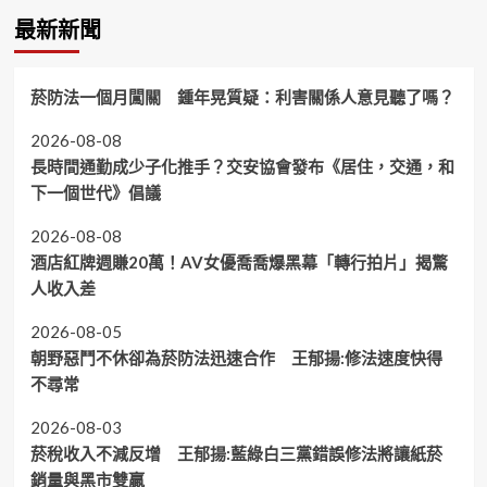
最新新聞
菸防法一個月闖關 鍾年晃質疑：利害關係人意見聽了嗎？
2026-08-08
長時間通勤成少子化推手？交安協會發布《居住，交通，和
下一個世代》倡議
2026-08-08
酒店紅牌週賺20萬！AV女優喬喬爆黑幕「轉行拍片」揭驚
人收入差
2026-08-05
朝野惡鬥不休卻為菸防法迅速合作 王郁揚:修法速度快得
不尋常
2026-08-03
菸稅收入不減反增 王郁揚:藍綠白三黨錯誤修法將讓紙菸
銷量與黑市雙贏