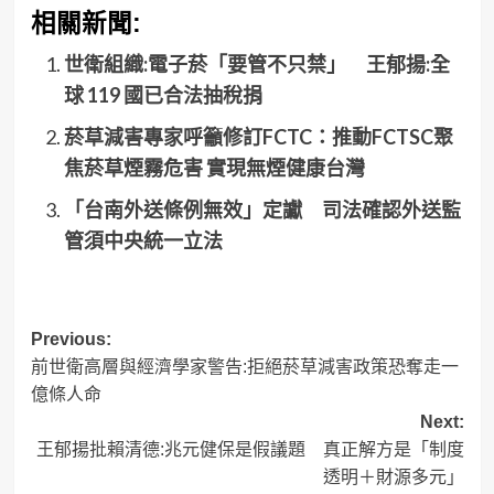
相關新聞:
世衛組織:電子菸「要管不只禁」 王郁揚:全
球 119 國已合法抽稅捐
菸草減害專家呼籲修訂FCTC：推動FCTSC聚
焦菸草煙霧危害 實現無煙健康台灣
「台南外送條例無效」定讞 司法確認外送監
管須中央統一立法
Post
Previous:
前世衛高層與經濟學家警告:拒絕菸草減害政策恐奪走一
navigation
億條人命
Next:
王郁揚批賴清德:兆元健保是假議題 真正解方是「制度
透明＋財源多元」