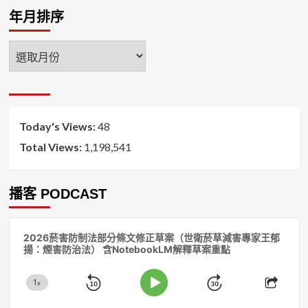
年月排序
年
月
排
序
Today's Views:
48
Total Views:
1,198,541
播客 PODCAST
音
2026菸害防制法部分條文修正草案（世衛菸草減害專家王郁
訊
揚：煙害防治法） 含NotebookLM解釋草案重點
播
放
1
器
x
Skip
Jump
Change
Play
Shar
Playback
This
Pause