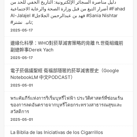
دليل مناصرة السجائر الإلكترونية: التاريخ الخفي للحد من
أضرار التبغ من قبل وزارة الصحة والرعاية الاجتماعية #Fahad
Al-Jalajel #فهد بن عبدالرحمن الجلاجل #Sania Nishtar
#ثانیہ نشتر;
2025-05-17
邊緣化科學：WHO對菸草減害策略的背離 ft.世衛組織前
副總幹事Derek Yach
2025-05-17
電子菸倡議聖經 衛福部隱匿的菸草減害歷史（Google
NotebookLM 中文PODCAST）
2025-05-01
พระคัมภีร์แห่งการริเริ่มบุหรี่ไฟฟ้า ประวัติศาสตร์ที่ซ่อนเร้น
ของการลดอันตรายจากบุหรี่โดยกระทรวงสาธารณสุขและ
สวัสดิการ
2025-05-01
La Biblia de las Iniciativas de los Cigarrillos