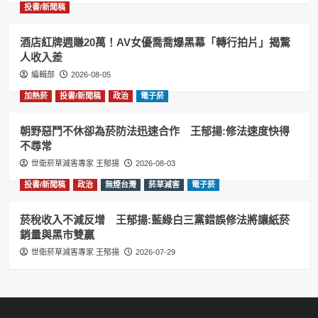
投書/新聞稿
酒店紅牌週賺20萬！AV女優喬喬爆黑幕「轉行拍片」揭驚
人收入差
編輯部
2026-08-05
加熱菸
投書/新聞稿
政治
電子菸
朝野惡鬥不休卻為菸防法迅速合作 王郁揚:修法速度快得
不尋常
世衛菸草減害專家 王郁揚
2026-08-03
投書/新聞稿
政治
無煙台灣
菸草減害
電子菸
菸稅收入不減反增 王郁揚:藍綠白三黨錯誤修法將讓紙菸
銷量與黑市雙贏
世衛菸草減害專家 王郁揚
2026-07-29