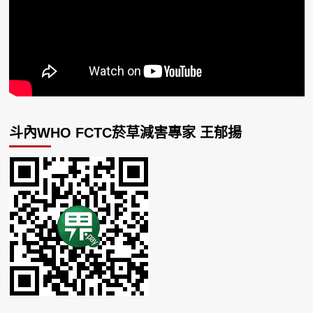
斗內WHO FCTC菸草減害專家 王郁揚