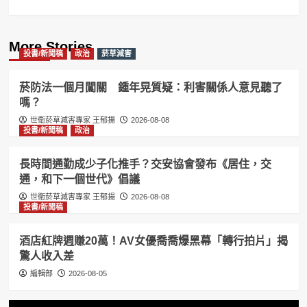
More Stories
投書/新聞稿
政治
菸草減害
菸防法一個月闖關 鍾年晃質疑：利害關係人意見聽了
嗎？
世衛菸草減害專家 王郁揚
2026-08-08
投書/新聞稿
政治
長時間通勤成少子化推手？交安協會發布《居住，交
通，和下一個世代》倡議
世衛菸草減害專家 王郁揚
2026-08-08
投書/新聞稿
酒店紅牌週賺20萬！AV女優喬喬爆黑幕「轉行拍片」揭
驚人收入差
編輯部
2026-08-05