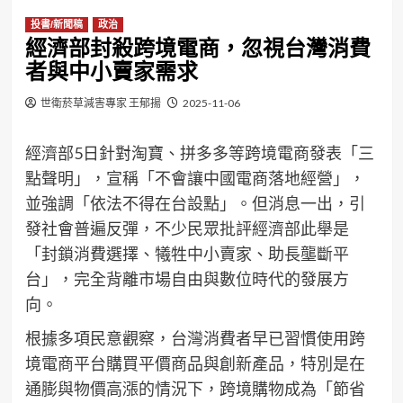
投書/新聞稿
政治
經濟部封殺跨境電商，忽視台灣消費
者與中小賣家需求
世衛菸草減害專家 王郁揚
2025-11-06
經濟部5日針對淘寶、拼多多等跨境電商發表「三
點聲明」，宣稱「不會讓中國電商落地經營」，
並強調「依法不得在台設點」。但消息一出，引
發社會普遍反彈，不少民眾批評經濟部此舉是
「封鎖消費選擇、犧牲中小賣家、助長壟斷平
台」，完全背離市場自由與數位時代的發展方
向。
根據多項民意觀察，台灣消費者早已習慣使用跨
境電商平台購買平價商品與創新產品，特別是在
通膨與物價高漲的情況下，跨境購物成為「節省