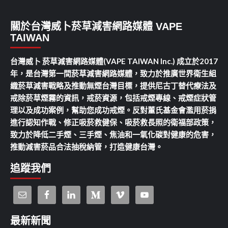
關於台灣威卜菸草減害網路媒體 VAPE
TAIWAN
台灣威卜 菸草減害網路媒體(VAPE TAIWAN Inc.) 成立於2017
年，是台灣第一間菸草減害網路媒體，致力於推廣世界衛生組
織菸草減害戰略及推動無煙台灣目標，提供尼古丁替代療法及
戒除菸草煙霧的資訊，戒菸資源，包括戒煙專線、戒煙症狀管
理以及成功案例，幫助您成功戒煙。反對董氏基金會濫用菸捐
進行認知作戰、修正吸菸救健保、吸菸救長照的衛福部政策，
致力於降低二手煙、三手煙、焦油和一氧化碳對健康的危害，
推動減害菸品合法抽稅納管，打造健康台灣。
追蹤我們
最新新聞