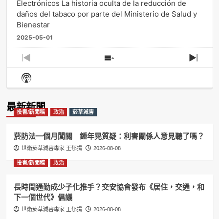
Electrónicos La historia oculta de la reducción de
daños del tabaco por parte del Ministerio de Salud y
Bienestar
2025-05-01
Previous
Show
Next
Episode
Episodes
Episo
Show
List
Podcast
Information
最新新聞
投書/新聞稿
政治
菸草減害
菸防法一個月闖關 鍾年晃質疑：利害關係人意見聽了嗎？
世衛菸草減害專家 王郁揚
2026-08-08
投書/新聞稿
政治
長時間通勤成少子化推手？交安協會發布《居住，交通，和
下一個世代》倡議
世衛菸草減害專家 王郁揚
2026-08-08