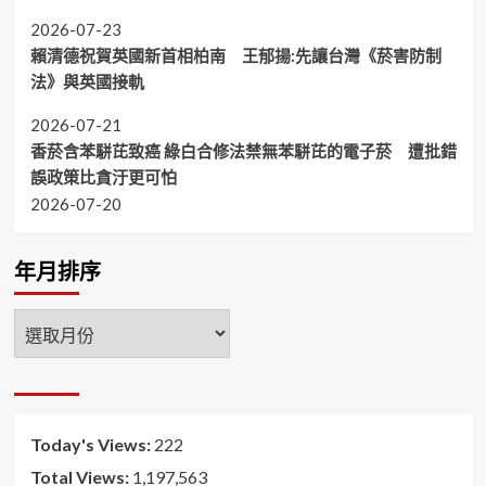
2026-07-23
賴清德祝賀英國新首相柏南 王郁揚:先讓台灣《菸害防制
法》與英國接軌
2026-07-21
香菸含苯駢芘致癌 綠白合修法禁無苯駢芘的電子菸 遭批錯
誤政策比貪汙更可怕
2026-07-20
年月排序
年
月
排
序
Today's Views:
222
Total Views:
1,197,563