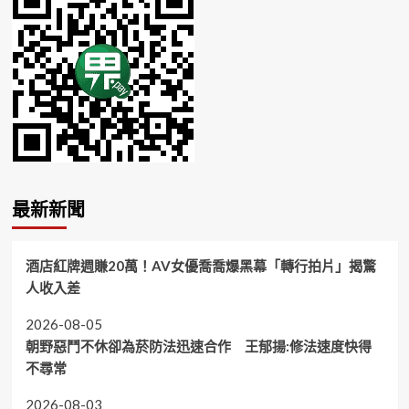
最新新聞
酒店紅牌週賺20萬！AV女優喬喬爆黑幕「轉行拍片」揭驚
人收入差
2026-08-05
朝野惡鬥不休卻為菸防法迅速合作 王郁揚:修法速度快得
不尋常
2026-08-03