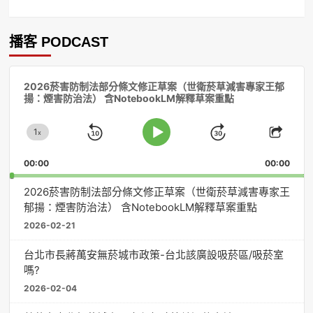
播客 PODCAST
音
2026菸害防制法部分條文修正草案（世衛菸草減害專家王郁
訊
揚：煙害防治法） 含NotebookLM解釋草案重點
播
放
1
器
x
Skip
Jump
Change
Play
Shar
Playback
This
Pause
Backward
Forward
00:00
Rate
00:00
Episo
2026菸害防制法部分條文修正草案（世衛菸草減害專家王
郁揚：煙害防治法） 含NotebookLM解釋草案重點
2026-02-21
台北市長蔣萬安無菸城市政策-台北該廣設吸菸區/吸菸室
嗎?
2026-02-04