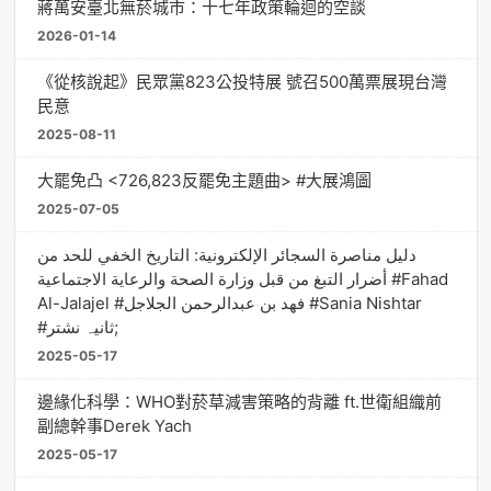
蔣萬安臺北無菸城市：十七年政策輪迴的空談
2026-01-14
《從核說起》民眾黨823公投特展 號召500萬票展現台灣
民意
2025-08-11
大罷免凸 <726,823反罷免主題曲> #大展鴻圖
2025-07-05
دليل مناصرة السجائر الإلكترونية: التاريخ الخفي للحد من
أضرار التبغ من قبل وزارة الصحة والرعاية الاجتماعية #Fahad
Al-Jalajel #فهد بن عبدالرحمن الجلاجل #Sania Nishtar
#ثانیہ نشتر;
2025-05-17
邊緣化科學：WHO對菸草減害策略的背離 ft.世衛組織前
副總幹事Derek Yach
2025-05-17