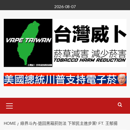
Skip
2026-08-07
to
content
Primary
Menu
HOME
綠界斗內-退回黑箱菸防法 下架民主進步黨! FT. 王郁揚