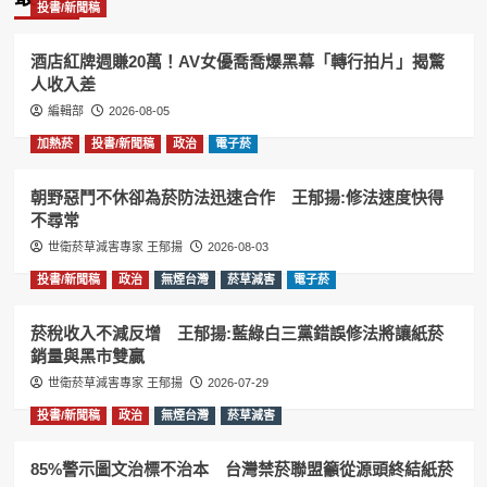
投書/新聞稿
酒店紅牌週賺20萬！AV女優喬喬爆黑幕「轉行拍片」揭驚
人收入差
編輯部
2026-08-05
加熱菸
投書/新聞稿
政治
電子菸
朝野惡鬥不休卻為菸防法迅速合作 王郁揚:修法速度快得
不尋常
世衛菸草減害專家 王郁揚
2026-08-03
投書/新聞稿
政治
無煙台灣
菸草減害
電子菸
菸稅收入不減反增 王郁揚:藍綠白三黨錯誤修法將讓紙菸
銷量與黑市雙贏
世衛菸草減害專家 王郁揚
2026-07-29
投書/新聞稿
政治
無煙台灣
菸草減害
85%警示圖文治標不治本 台灣禁菸聯盟籲從源頭終結紙菸