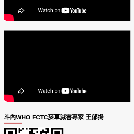
斗內WHO FCTC菸草減害專家 王郁揚