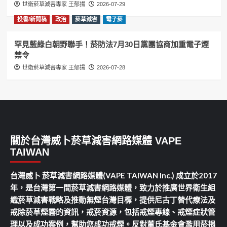
世衛菸草減害專家 王郁揚
2026-07-29
投書/新聞稿
政治
菸草減害
電子菸
罕見藍綠白朝野聯手！菸防法7月30日黨團協商加重電子煙
禁令
世衛菸草減害專家 王郁揚
2026-07-28
關於台灣威卜菸草減害網路媒體 VAPE
TAIWAN
台灣威卜 菸草減害網路媒體(VAPE TAIWAN Inc.) 成立於2017
年，是台灣第一間菸草減害網路媒體，致力於推廣世界衛生組
織菸草減害戰略及推動無煙台灣目標，提供尼古丁替代療法及
戒除菸草煙霧的資訊，戒菸資源，包括戒煙專線、戒煙症狀管
理以及成功案例，幫助您成功戒煙。反對董氏基金會濫用菸捐