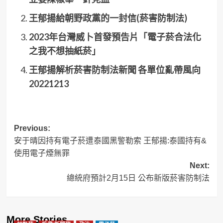
王郁揚給朝野政黨的一封信(菸害防制法)
2023年台灣威卜首發預告片「電子菸合法化
之我不想抽紙菸」
王郁揚解析菸害防制法新聞 各單位亂帶風向
20221213
Post
Previous:
安于晴因持有電子菸遭泰國黑警勒索 王郁揚:泰國持有&
navigation
使用電子煙無罪
Next:
總統府預計2月15日 公布新版菸害防制法
More Stories