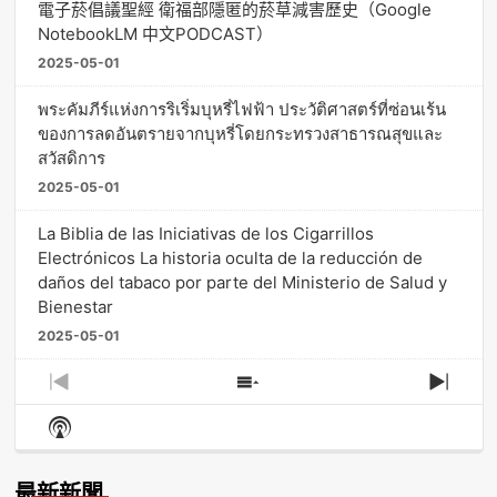
電子菸倡議聖經 衛福部隱匿的菸草減害歷史（Google
NotebookLM 中文PODCAST）
2025-05-01
พระคัมภีร์แห่งการริเริ่มบุหรี่ไฟฟ้า ประวัติศาสตร์ที่ซ่อนเร้น
ของการลดอันตรายจากบุหรี่โดยกระทรวงสาธารณสุขและ
สวัสดิการ
2025-05-01
La Biblia de las Iniciativas de los Cigarrillos
Electrónicos La historia oculta de la reducción de
daños del tabaco por parte del Ministerio de Salud y
Bienestar
2025-05-01
Previous
Show
Next
Episode
Episodes
Episo
Show
List
Podcast
Information
最新新聞