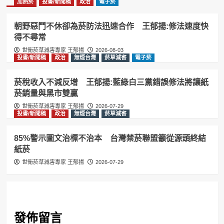
加熱菸
投書/新聞稿
政治
電子菸
朝野惡鬥不休卻為菸防法迅速合作 王郁揚:修法速度快
得不尋常
世衛菸草減害專家 王郁揚
2026-08-03
投書/新聞稿
政治
無煙台灣
菸草減害
電子菸
菸稅收入不減反增 王郁揚:藍綠白三黨錯誤修法將讓紙
菸銷量與黑市雙贏
世衛菸草減害專家 王郁揚
2026-07-29
投書/新聞稿
政治
無煙台灣
菸草減害
85%警示圖文治標不治本 台灣禁菸聯盟籲從源頭終結
紙菸
世衛菸草減害專家 王郁揚
2026-07-29
發佈留言