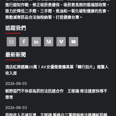
進行認知作戰、修正吸菸救健保、吸菸救長照的衛福部政策，
致力於降低二手煙、三手煙、焦油和一氧化碳對健康的危害，
推動減害菸品合法抽稅納管，打造健康台灣。
追蹤我們
最新新聞
酒店紅牌週賺20萬！AV女優喬喬爆黑幕「轉行拍片」揭驚人
收入差
2026-08-05
朝野惡鬥不休卻為菸防法迅速合作 王郁揚:修法速度快得不
尋常
2026-08-03
菸稅收入不減反增 王郁揚:藍綠白三黨錯誤修法將讓紙菸銷