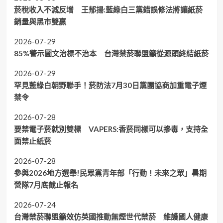
菸稅收入不減反增 王郁揚:藍綠白三黨錯誤修法將讓紙菸
銷量與黑市雙贏
2026-07-29
85%警示圖文治標不治本 台灣禁菸聯盟籲從源頭終結紙菸
2026-07-29
罕見藍綠白朝野聯手！菸防法7月30日黨團協商加重電子煙
禁令
2026-07-28
要禁電子菸就別雙標 VAPERS:香菸同樣可以摻毒，支持全
面禁止紙菸
2026-07-28
參與2026地方選舉!民眾黨青年部「行動！未來之眾」暑期
營隊7月底截止報名
2026-07-24
台灣禁菸聯盟籲效仿英國推動無煙世代禁菸 維護國人健康