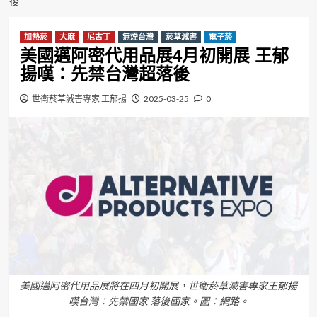
後
加熱菸
大麻
尼古丁
無煙台灣
菸草減害
電子菸
美國邁阿密代用品展4月初開展 王郁
揚嘆：先禁台灣超落後
世衛菸草減害專家 王郁揚
2025-03-25
0
美國邁阿密代用品展將在四月初開展，世衛菸草減害專家王郁揚
嘆台灣：先禁國家 落後國家。圖：網路。