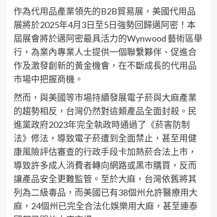
作為代用品產業領先的B2B貿易展，美國代用品
展將於2025年4月3日至5日強勢回歸邁阿密！本
屆展會將於邁阿密最具活力的Wynwood 藝術區舉
行，為業內專業人士提供一個聯繫夥伴、促進合
作及激發創新的黃金機會，在不斷成長的代用品
市場中把握商機。
然而，與美國等市場持續發展電子菸與大麻產業
的趨勢相反，台灣仍然對這類產品全面封殺。民
進黨政府2023年完全執政時通過了《菸害防制
法》修法，導致電子菸遭到全面禁止，甚至用健
康風險評估審查的行政手段卡加熱菸合法上市，
導致許多成人消費者轉向網路或黑市購買，反而
讓產品安全更難監管。至於大麻，台灣依舊將其
列為二級毒品，而美國已有38個州允許醫療用大
麻，24個州已完全合法化娛樂用大麻，甚至連泰