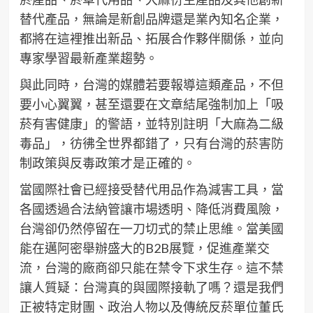
替代產品，無論是新創品牌還是業內知名企業，
都將在這裡推出新品、拓展合作夥伴關係，並向
專家學習最新產業趨勢。
與此同時，台灣的媒體若要報導這類產品，不但
要小心翼翼，甚至還要在文章結尾強制加上「吸
菸有害健康」的警語，並特別註明「大麻為二級
毒品」，彷彿全世界都錯了，只有台灣的菸害防
制政策與反毒政策才是正確的。
當國際社會已經接受替代用品作為減害工具，當
各國透過合法納管讓市場透明、降低消費風險，
台灣卻仍然停留在一刀切式的禁止思維。當美國
能在邁阿密舉辦盛大的B2B展覽，促進產業交
流，台灣的廠商卻只能在禁令下求生存。這不禁
讓人質疑：台灣真的與國際接軌了嗎？還是我們
正被特定財團、政治人物以及傳統反菸單位董氏