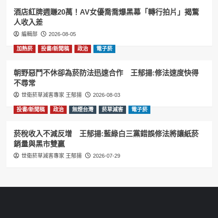
酒店紅牌週賺20萬！AV女優喬喬爆黑幕「轉行拍片」揭驚
人收入差
編輯部
2026-08-05
加熱菸
投書/新聞稿
政治
電子菸
朝野惡鬥不休卻為菸防法迅速合作 王郁揚:修法速度快得
不尋常
世衛菸草減害專家 王郁揚
2026-08-03
投書/新聞稿
政治
無煙台灣
菸草減害
電子菸
菸稅收入不減反增 王郁揚:藍綠白三黨錯誤修法將讓紙菸
銷量與黑市雙贏
世衛菸草減害專家 王郁揚
2026-07-29