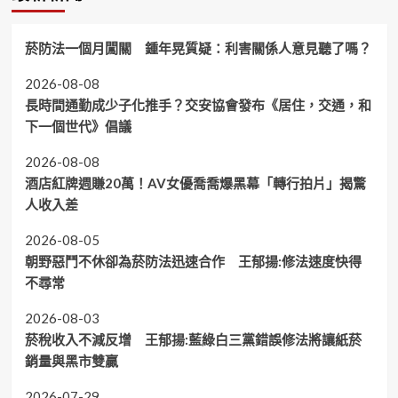
菸防法一個月闖關 鍾年晃質疑：利害關係人意見聽了嗎？
2026-08-08
長時間通勤成少子化推手？交安協會發布《居住，交通，和
下一個世代》倡議
2026-08-08
酒店紅牌週賺20萬！AV女優喬喬爆黑幕「轉行拍片」揭驚
人收入差
2026-08-05
朝野惡鬥不休卻為菸防法迅速合作 王郁揚:修法速度快得
不尋常
2026-08-03
菸稅收入不減反增 王郁揚:藍綠白三黨錯誤修法將讓紙菸
銷量與黑市雙贏
2026-07-29