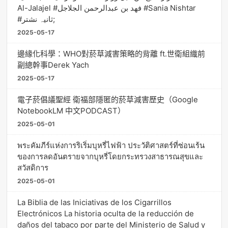
Al-Jalajel #فهد بن عبدالرحمن الجلاجل #Sania Nishtar
#ثانیہ نشتر;
2025-05-17
邊緣化科學：WHO對菸草減害策略的背離 ft.世衛組織前
副總幹事Derek Yach
2025-05-17
電子菸倡議聖經 衛福部隱匿的菸草減害歷史（Google
NotebookLM 中文PODCAST）
2025-05-01
พระคัมภีร์แห่งการริเริ่มบุหรี่ไฟฟ้า ประวัติศาสตร์ที่ซ่อนเร้น
ของการลดอันตรายจากบุหรี่โดยกระทรวงสาธารณสุขและ
สวัสดิการ
2025-05-01
La Biblia de las Iniciativas de los Cigarrillos
Electrónicos La historia oculta de la reducción de
daños del tabaco por parte del Ministerio de Salud y