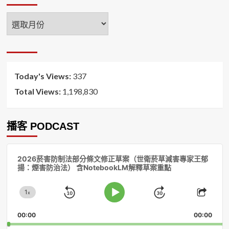
年
月
排
序
Today's Views:
337
Total Views:
1,198,830
播客 PODCAST
音
2026菸害防制法部分條文修正草案（世衛菸草減害專家王郁
訊
揚：煙害防治法） 含NotebookLM解釋草案重點
播
放
1
器
x
Skip
Jump
Change
Play
Shar
Playback
This
Pause
Backward
Forward
00:00
Rate
00:00
Episo