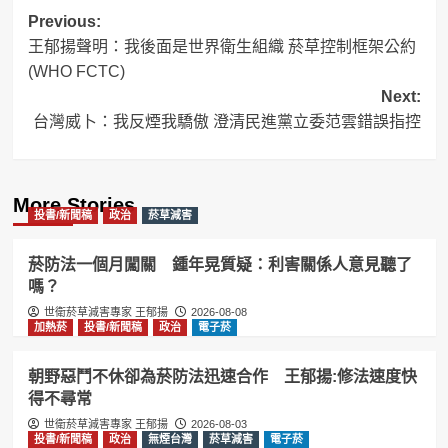
Post
Previous:
王郁揚聲明：我後面是世界衛生組織 菸草控制框架公約
navigation
(WHO FCTC)
Next:
台灣威卜：我反煙我驕傲 澄清民進黨立委范雲錯誤指控
More Stories
投書/新聞稿
政治
菸草減害
菸防法一個月闖關 鍾年晃質疑：利害關係人意見聽了
嗎？
世衛菸草減害專家 王郁揚
2026-08-08
加熱菸
投書/新聞稿
政治
電子菸
朝野惡鬥不休卻為菸防法迅速合作 王郁揚:修法速度快
得不尋常
世衛菸草減害專家 王郁揚
2026-08-03
投書/新聞稿
政治
無煙台灣
菸草減害
電子菸