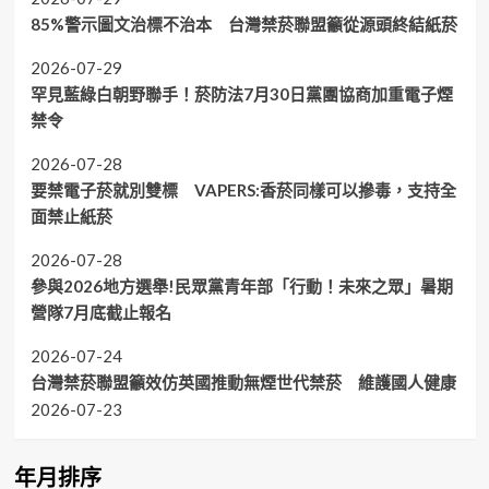
85%警示圖文治標不治本 台灣禁菸聯盟籲從源頭終結紙菸
2026-07-29
罕見藍綠白朝野聯手！菸防法7月30日黨團協商加重電子煙
禁令
2026-07-28
要禁電子菸就別雙標 VAPERS:香菸同樣可以摻毒，支持全
面禁止紙菸
2026-07-28
參與2026地方選舉!民眾黨青年部「行動！未來之眾」暑期
營隊7月底截止報名
2026-07-24
台灣禁菸聯盟籲效仿英國推動無煙世代禁菸 維護國人健康
2026-07-23
年月排序