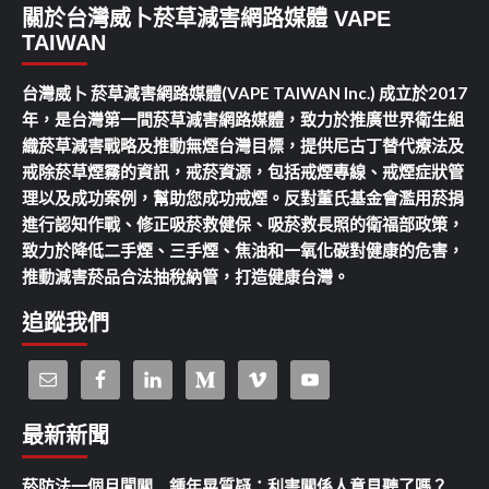
關於台灣威卜菸草減害網路媒體 VAPE
TAIWAN
台灣威卜 菸草減害網路媒體(VAPE TAIWAN Inc.) 成立於2017
年，是台灣第一間菸草減害網路媒體，致力於推廣世界衛生組
織菸草減害戰略及推動無煙台灣目標，提供尼古丁替代療法及
戒除菸草煙霧的資訊，戒菸資源，包括戒煙專線、戒煙症狀管
理以及成功案例，幫助您成功戒煙。反對董氏基金會濫用菸捐
進行認知作戰、修正吸菸救健保、吸菸救長照的衛福部政策，
致力於降低二手煙、三手煙、焦油和一氧化碳對健康的危害，
推動減害菸品合法抽稅納管，打造健康台灣。
追蹤我們
最新新聞
菸防法一個月闖關 鍾年晃質疑：利害關係人意見聽了嗎？