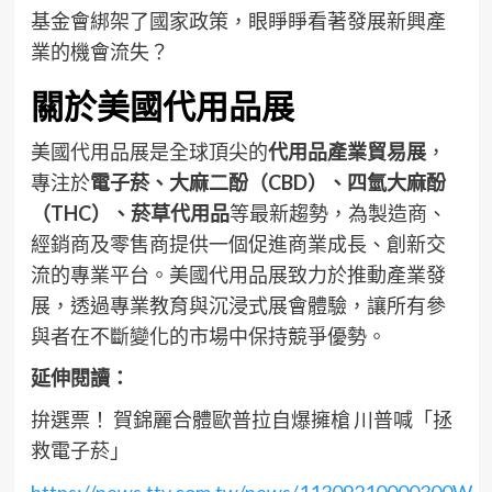
基金會綁架了國家政策，眼睜睜看著發展新興產
業的機會流失？
關於美國代用品展
美國代用品展是全球頂尖的
代用品產業貿易展
，
專注於
電子菸、大麻二酚（CBD）、四氫大麻酚
（THC）、菸草代用品
等最新趨勢，為製造商、
經銷商及零售商提供一個促進商業成長、創新交
流的專業平台。美國代用品展致力於推動產業發
展，透過專業教育與沉浸式展會體驗，讓所有參
與者在不斷變化的市場中保持競爭優勢。
延伸閱讀：
拚選票！ 賀錦麗合體歐普拉自爆擁槍 川普喊「拯
救電子菸」
https://news.ttv.com.tw/news/11309210000300W