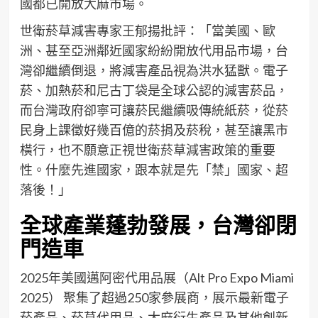
國都已開放大麻市場。
世衛菸草減害專家王郁揚批評：「當美國、歐
洲、甚至亞洲鄰近國家紛紛開放代用品市場，台
灣卻繼續倒退，將減害產品視為洪水猛獸。電子
菸、加熱菸和尼古丁袋是全球公認的減害菸品，
而台灣政府卻寧可讓菸民繼續吸傳統紙菸，從菸
民身上課徵好幾百億的菸捐及菸稅，甚至讓黑市
橫行，也不願意正視世衛菸草減害政策的重要
性。什麼先進國家，跟本就是先「禁」國家、超
落後！」
全球產業蓬勃發展，台灣卻閉
門造車
2025年美國邁阿密代用品展（Alt Pro Expo Miami
2025） 聚集了超過250家參展商，展示最新電子
菸產品、菸草代用品、大麻衍生產品及其他創新