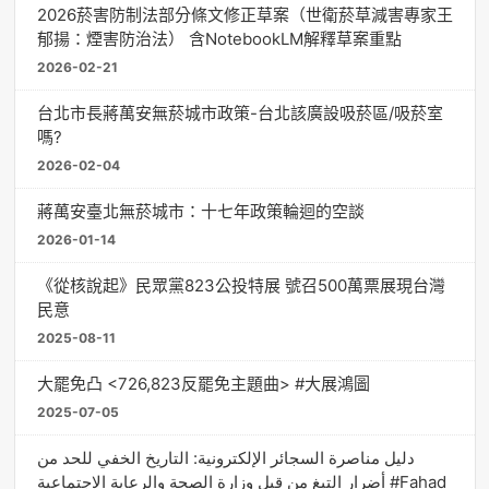
2026菸害防制法部分條文修正草案（世衛菸草減害專家王
郁揚：煙害防治法） 含NotebookLM解釋草案重點
2026-02-21
台北市長蔣萬安無菸城市政策-台北該廣設吸菸區/吸菸室
嗎?
2026-02-04
蔣萬安臺北無菸城市：十七年政策輪迴的空談
2026-01-14
《從核說起》民眾黨823公投特展 號召500萬票展現台灣
民意
2025-08-11
大罷免凸 <726,823反罷免主題曲> #大展鴻圖
2025-07-05
دليل مناصرة السجائر الإلكترونية: التاريخ الخفي للحد من
أضرار التبغ من قبل وزارة الصحة والرعاية الاجتماعية #Fahad