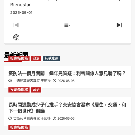
Bienestar
2025-05-01
Previous
Show
Next
Episode
Episodes
Episo
Show
List
Podcast
Information
最新新聞
投書/新聞稿
政治
菸草減害
菸防法一個月闖關 鍾年晃質疑：利害關係人意見聽了嗎？
世衛菸草減害專家 王郁揚
2026-08-08
投書/新聞稿
政治
長時間通勤成少子化推手？交安協會發布《居住，交通，和
下一個世代》倡議
世衛菸草減害專家 王郁揚
2026-08-08
投書/新聞稿