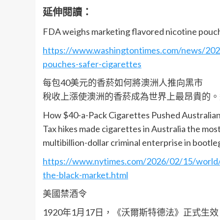
延伸閱讀：
FDA weighs marketing flavored nicotine pouche
https://www.washingtontimes.com/news/2026
pouches-safer-cigarettes
每包40美元的香菸如何將澳洲人推向黑市
稅收上漲使澳洲的香菸成為世界上最昂貴的。
How $40-a-Pack Cigarettes Pushed Australian
Tax hikes made cigarettes in Australia the most
multibillion-dollar criminal enterprise in bootl
https://www.nytimes.com/2026/02/15/world/a
the-black-market.html
美國禁酒令
1920年1月17日，《沃爾斯特德法》正式