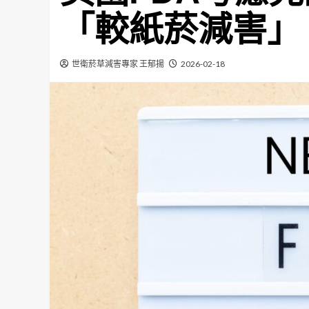
「較紙菸減害」
世衛菸草減害專家 王郁揚
2026-02-18