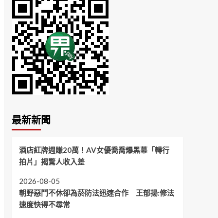
最新新聞
酒店紅牌週賺20萬！AV女優喬喬爆黑幕「轉行
拍片」揭驚人收入差
2026-08-05
朝野惡鬥不休卻為菸防法迅速合作 王郁揚:修法
速度快得不尋常