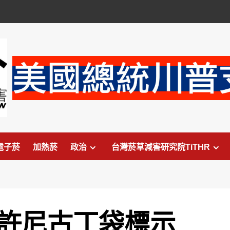
電子菸
加熱菸
政治
台灣菸草減害研究院TiTHR
允許尼古丁袋標示