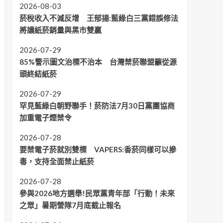
2026-08-03
菸稅收入不減反增 王郁揚:藍綠白三黨錯誤修法
將讓紙菸銷量與黑市雙贏
2026-07-29
85%警示圖文治標不治本 台灣禁菸聯盟籲從源
頭終結紙菸
2026-07-29
罕見藍綠白朝野聯手！菸防法7月30日黨團協商
加重電子煙禁令
2026-07-28
要禁電子菸就別雙標 VAPERS:香菸同樣可以摻
毒，支持全面禁止紙菸
2026-07-28
參與2026地方選舉!民眾黨青年部「行動！未來
之眾」暑期營隊7月底截止報名