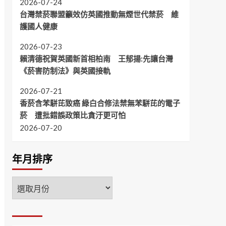
2026-07-24
台灣禁菸聯盟籲效仿英國推動無煙世代禁菸 維
護國人健康
2026-07-23
賴清德祝賀英國新首相柏南 王郁揚:先讓台灣
《菸害防制法》與英國接軌
2026-07-21
香菸含苯駢芘致癌 綠白合修法禁無苯駢芘的電子
菸 遭批錯誤政策比貪汙更可怕
2026-07-20
年月排序
年
月
排
序