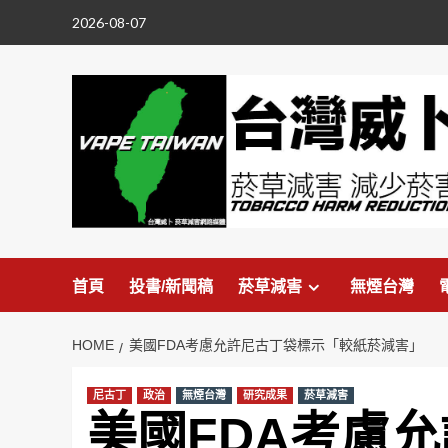
Skip
2026-08-07
to
content
首頁
投書/新聞稿
菸草減害
無煙台灣
HOME
美國FDA考慮允許尼古丁袋標示「較紙菸減害」
尼古丁
政治
無煙台灣
研究成果
菸草減害
美國FDA考慮