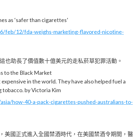
s as ‘safer than cigarettes’
/feb/12/fda-weighs-marketing-flavored-nicotine-
這也助長了價值數十億美元的走私菸草犯罪活動。
s to the Black Market
 expensive in the world. They have also helped fuel a
eg tobacco. by Victoria Kim
sia/how-40-a-pack-cigarettes-pushed-australians-to-
生效，美國正式進入全國禁酒時代，在美國禁酒令期間，醫