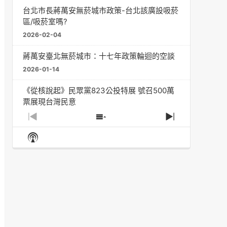
台北市長蔣萬安無菸城市政策-台北該廣設吸菸
區/吸菸室嗎?
2026-02-04
蔣萬安臺北無菸城市：十七年政策輪迴的空談
2026-01-14
《從核說起》民眾黨823公投特展 號召500萬
票展現台灣民意
2025-08-11
Previous
Show
Next
Episode
Episodes
Episode
Show
大罷免凸 <726,823反罷免主題曲> #大展鴻圖
List
Podcast
2025-07-05
Information
دليل مناصرة السجائر الإلكترونية: التاريخ الخفي
للحد من أضرار التبغ من قبل وزارة الصحة والرعاية
الاجتماعية #Fahad Al-Jalajel #فهد بن
عبدالرحمن الجلاجل #Sania Nishtar #ثانیہ نشتر;
2025-05-17