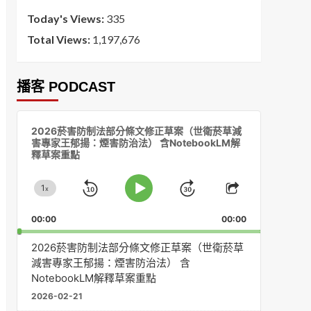
Today's Views:
335
Total Views:
1,197,676
播客 PODCAST
音
2026菸害防制法部分條文修正草案（世衛菸草減
訊
害專家王郁揚：煙害防治法） 含NotebookLM解
播
釋草案重點
放
器
1
x
Skip
Jump
Change
Play
Share
Playback
This
Pause
Backward
Forward
00:00
Rate
00:00
Episode
2026菸害防制法部分條文修正草案（世衛菸草
減害專家王郁揚：煙害防治法） 含
NotebookLM解釋草案重點
2026-02-21