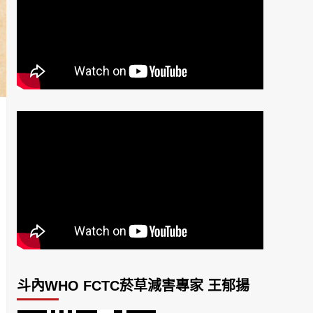
斗內WHO FCTC菸草減害專家 王郁揚